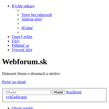
Rýchle odkazy
Temy bez odpovedí
Aktívne témy
Hľadať
Tmavý režim
FAQ
Prihlásiť sa
Vytvoriť účet
Webforum.sk
Diskusné fórum o zbraniach a strelive
Prejsť na obsah
Rozšírené
Hľadať
vyhľadávanie
Obsah portálu