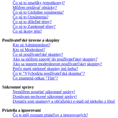
Čo sú to smajlíky (emotikony)?
Môžem pridávať obrázky?
Čo sú to Globálne oznámenia?
Čo sú to Oznámenia?
Čo sú to dôležité témy?
Čo sú to Zamknuté témy?
Čo sú ikony tém?
Používateľské úrovne a skupiny
Kto sú Administrátori?
Kto sú Moderátori?
Čo sú používateľské skupiny?
Ako sa môžem zapojiť do používateľskej skupiny?
Ako sa stanem moderátorom používateľskej skupiny?
Prečo majú niektoré skupiny inú farbu?
Čo je "Východzia používateľská skupina"?
Čo znamená odkaz "Tím"?
Súkromné správy
Nemôžem posielať súkromné správy!
Dostávam nechcené súkromné správy!
Dostal/a som spamový a obťažujúci e-mail od niekoho z fóra!
Priatelia a ignorovaní
Čo je môj zoznam priateľov a ignorovaných?