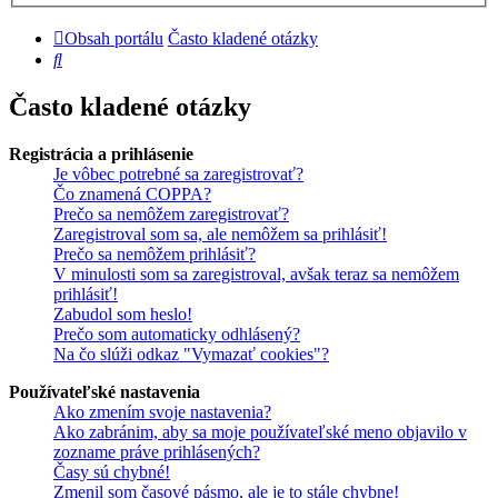
Obsah portálu
Často kladené otázky
Hľadať
Často kladené otázky
Registrácia a prihlásenie
Je vôbec potrebné sa zaregistrovať?
Čo znamená COPPA?
Prečo sa nemôžem zaregistrovať?
Zaregistroval som sa, ale nemôžem sa prihlásiť!
Prečo sa nemôžem prihlásiť?
V minulosti som sa zaregistroval, avšak teraz sa nemôžem
prihlásiť!
Zabudol som heslo!
Prečo som automaticky odhlásený?
Na čo slúži odkaz "Vymazať cookies"?
Používateľské nastavenia
Ako zmením svoje nastavenia?
Ako zabránim, aby sa moje používateľské meno objavilo v
zozname práve prihlásených?
Časy sú chybné!
Zmenil som časové pásmo, ale je to stále chybne!