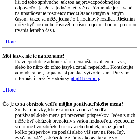
líši od toho správneho, tak tou najpravdepodobnejšou
odpoveďou je, že sa jedná o letný čas. Fórum nie je stavané
na uplatňovanie rozdielov medzi štandardným a letným
časom, takže sa môže jednať o 1 hodinový rozdiel. Riešením
môže byť posunutie časového pásma o jednu hodinu po dobu
trvania letného času.
Hore
Môj jazyk nie je na zozname!
Pravdepodobne administrátor nenainštaloval tento jazyk,
alebo ho nikto do tohto jazyka zatiaľ nepreložil. Kontaktujte
administrátora, prípadne si preklad vytvorte sami. Pre viac
informácií navštívte stránky
phpBB Group
.
Hore
Čo je to za obrázok vedľa môjho používateľského mena?
Sú dva obrázky, ktoré sa môžu zobraziť vedľa
používateľského mena pri prezeraní príspevkov. Jeden z nich
môže byť obrázok prepojený s vašou hodnosťou, všeobecne
vo forme hviezdičiek, blokov alebo bodiek, ukazujúcich,
koľko príspevkov ste poslali alebo váš stav na fóre. Iný,
zvyčajne väčší, obrázok je známy ako avatar a je vo