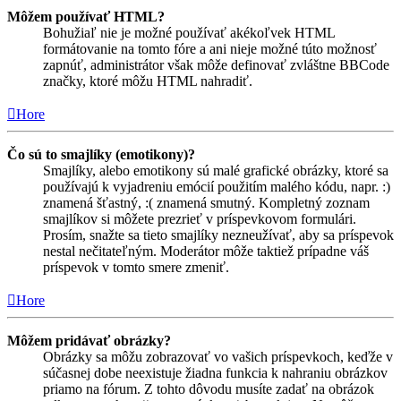
Môžem používať HTML?
Bohužiaľ nie je možné používať akékoľvek HTML
formátovanie na tomto fóre a ani nieje možné túto možnosť
zapnúť, administrátor však môže definovať zvláštne BBCode
značky, ktoré môžu HTML nahradiť.
Hore
Čo sú to smajlíky (emotikony)?
Smajlíky, alebo emotikony sú malé grafické obrázky, ktoré sa
používajú k vyjadreniu emócií použitím malého kódu, napr. :)
znamená šťastný, :( znamená smutný. Kompletný zoznam
smajlíkov si môžete prezrieť v príspevkovom formulári.
Prosím, snažte sa tieto smajlíky nezneužívať, aby sa príspevok
nestal nečitateľným. Moderátor môže taktiež prípadne váš
príspevok v tomto smere zmeniť.
Hore
Môžem pridávať obrázky?
Obrázky sa môžu zobrazovať vo vašich príspevkoch, keďže v
súčasnej dobe neexistuje žiadna funkcia k nahraniu obrázkov
priamo na fórum. Z tohto dôvodu musíte zadať na obrázok