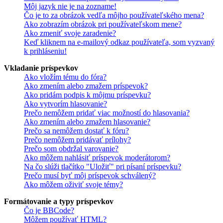
Môj jazyk nie je na zozname!
Čo je to za obrázok vedľa môjho používateľského mena?
Ako zobrazím obrázok pri používateľskom mene?
Ako zmeniť svoje zaradenie?
Keď kliknem na e-mailový odkaz používateľa, som vyzvaný
k prihláseniu!
Vkladanie príspevkov
Ako vložím tému do fóra?
Ako zmením alebo zmažem príspevok?
Ako pridám podpis k môjmu príspevku?
Ako vytvorím hlasovanie?
Prečo nemôžem pridať viac možností do hlasovania?
Ako zmením alebo zmažem hlasovanie?
Prečo sa nemôžem dostať k fóru?
Prečo nemôžem pridávať prílohy?
Prečo som obdržal varovanie?
Ako môžem nahlásiť príspevok moderátorom?
Na čo slúži tlačítko "Uložiť" pri písaní príspevku?
Prečo musí byť môj príspevok schválený?
Ako môžem oživiť svoje témy?
Formátovanie a typy príspevkov
Čo je BBCode?
Môžem používať HTML?