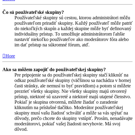
Čo sú používateľské skupiny?
Používateľské skupiny sú cestou, ktorou administrátori môžu
používateľom priradiť skupiny. Každý používateľ môže patriť
do niekoľkých skupín a každej skupine môže byť definovaný
individuálny prístup. To umožňuje administrátorom ľahšie
nastaviť niekoľko používateľov ako moderátorov fóra alebo
im dať prístup na súkromné fórum, atď.
Hore
Ako sa môžem zapojiť do používateľskej skupiny?
Pre pripojenie sa do používateľskej skupiny stačí kliknúť na
odkaz používateľské skupiny (väčšinou sa nachádza v hornej
časti stránky, ale nemusí to byť pravidlom) a potom si môžete
prezrieť všetky skupiny. Nie všetky skupiny majú otvorený
prístup, niektoré sú uzavreté a niektoré majú utajené členstvo.
Pokiaľ je skupina otvorená, môžete žiadať o zaradenie
kliknutím na príslušné tlačítko. Moderátor používateľskej
skupiny musí vašu žiadosť schváliť a môže sa vás spýtať na
dôvody, prečo chcete do skupiny vstúpiť. Prosím, nenadávajte
moderátorovi, pokiaľ vašej žiadosti nevyhovie. Má svoj
dôvod.