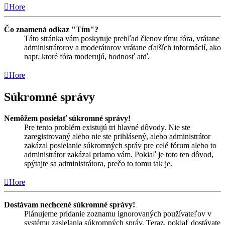
Hore
Čo znamená odkaz "Tím"?
Táto stránka vám poskytuje prehľad členov tímu fóra, vrátane
administrátorov a moderátorov vrátane ďalších informácií, ako
napr. ktoré fóra moderujú, hodnosť atď.
Hore
Súkromné správy
Nemôžem posielať súkromné správy!
Pre tento problém existujú tri hlavné dôvody. Nie ste
zaregistrovaný alebo nie ste prihlásený, alebo administrátor
zakázal posielanie súkromných správ pre celé fórum alebo to
administrátor zakázal priamo vám. Pokiaľ je toto ten dôvod,
spýtajte sa administrátora, prečo to tomu tak je.
Hore
Dostávam nechcené súkromné správy!
Plánujeme pridanie zoznamu ignorovaných používateľov v
systému zasielania súkromných správ. Teraz, pokiaľ dostávate