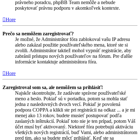
právneho poradcu, phpBB Team nemôže a nebude
poskytovať právnu podporu v akomkoľvek kontexte.
Hore
Prečo sa nemôžem zaregistrovať?
Je možné, že Administrátor fóra zablokoval vašu IP adresu
alebo zakázal použitie používateľského mena, ktoré ste si
zvolili. Administrátor taktiež mohol vypnúť registrácie, aby
zabránil prístupu nových používateľov na fórum. Pre ďalšie
informácie kontaktuje administrátora fóra.
Hore
Zaregistroval som sa, ale nemôžem sa prihlásiť!
Najskôr skontrolujte, že zadávate správne používateľské
meno a heslo. Pokiaľ sú v poriadku, potom sa mohla stať
jedna z nasledovných dvoch vecí. Pokiaľ je povolená
podpora COPPA a klikli ste pri registrácii na odkaz ... a je mi
menej ako 13 rokov, budete musieť postupovať podľa
zaslaných inštrukcií. Pokiaľ toto nie je ten prípad, potom Váš
účet musí byť aktivovaný. Niektoré fóra potrebujú aktiváciu
všetkých nových registrácií, buď Vami, alebo administrátorom
pred tim, ako sa budete môcť prihlásiť. Keď ste sa