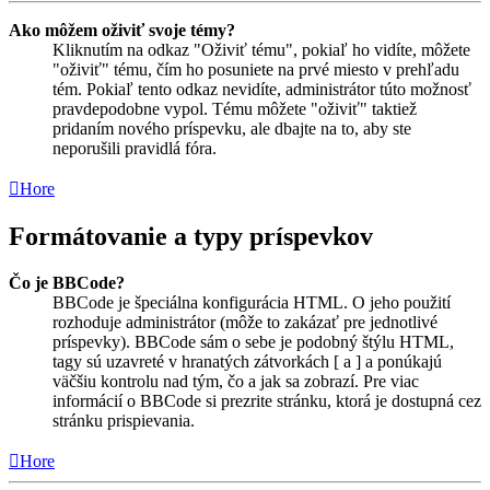
Ako môžem oživiť svoje témy?
Kliknutím na odkaz "Oživiť tému", pokiaľ ho vidíte, môžete
"oživiť" tému, čím ho posuniete na prvé miesto v prehľadu
tém. Pokiaľ tento odkaz nevidíte, administrátor túto možnosť
pravdepodobne vypol. Tému môžete "oživiť" taktiež
pridaním nového príspevku, ale dbajte na to, aby ste
neporušili pravidlá fóra.
Hore
Formátovanie a typy príspevkov
Čo je BBCode?
BBCode je špeciálna konfigurácia HTML. O jeho použití
rozhoduje administrátor (môže to zakázať pre jednotlivé
príspevky). BBCode sám o sebe je podobný štýlu HTML,
tagy sú uzavreté v hranatých zátvorkách [ a ] a ponúkajú
väčšiu kontrolu nad tým, čo a jak sa zobrazí. Pre viac
informácií o BBCode si prezrite stránku, ktorá je dostupná cez
stránku prispievania.
Hore