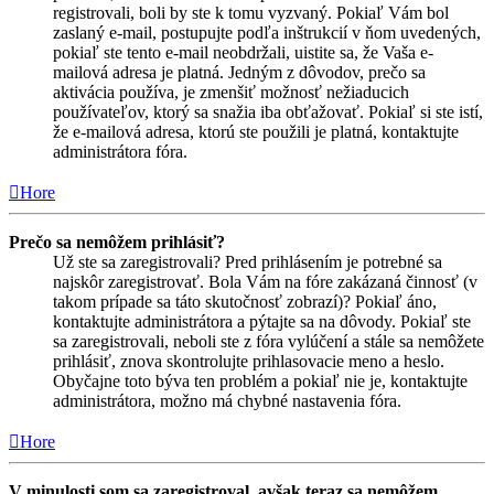
registrovali, boli by ste k tomu vyzvaný. Pokiaľ Vám bol
zaslaný e-mail, postupujte podľa inštrukcií v ňom uvedených,
pokiaľ ste tento e-mail neobdržali, uistite sa, že Vaša e-
mailová adresa je platná. Jedným z dôvodov, prečo sa
aktivácia používa, je zmenšiť možnosť nežiaducich
používateľov, ktorý sa snažia iba obťažovať. Pokiaľ si ste istí,
že e-mailová adresa, ktorú ste použili je platná, kontaktujte
administrátora fóra.
Hore
Prečo sa nemôžem prihlásiť?
Už ste sa zaregistrovali? Pred prihlásením je potrebné sa
najskôr zaregistrovať. Bola Vám na fóre zakázaná činnosť (v
takom prípade sa táto skutočnosť zobrazí)? Pokiaľ áno,
kontaktujte administrátora a pýtajte sa na dôvody. Pokiaľ ste
sa zaregistrovali, neboli ste z fóra vylúčení a stále sa nemôžete
prihlásiť, znova skontrolujte prihlasovacie meno a heslo.
Obyčajne toto býva ten problém a pokiaľ nie je, kontaktujte
administrátora, možno má chybné nastavenia fóra.
Hore
V minulosti som sa zaregistroval, avšak teraz sa nemôžem