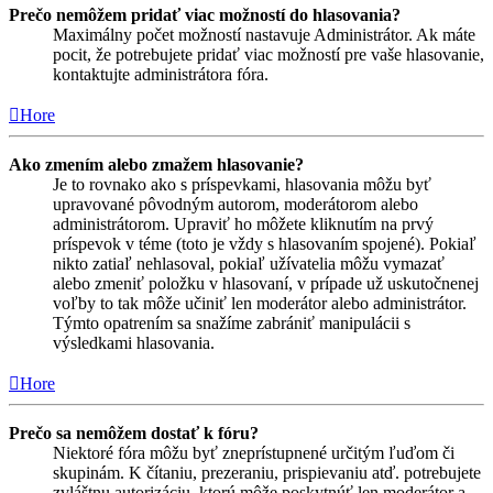
Prečo nemôžem pridať viac možností do hlasovania?
Maximálny počet možností nastavuje Administrátor. Ak máte
pocit, že potrebujete pridať viac možností pre vaše hlasovanie,
kontaktujte administrátora fóra.
Hore
Ako zmením alebo zmažem hlasovanie?
Je to rovnako ako s príspevkami, hlasovania môžu byť
upravované pôvodným autorom, moderátorom alebo
administrátorom. Upraviť ho môžete kliknutím na prvý
príspevok v téme (toto je vždy s hlasovaním spojené). Pokiaľ
nikto zatiaľ nehlasoval, pokiaľ užívatelia môžu vymazať
alebo zmeniť položku v hlasovaní, v prípade už uskutočnenej
voľby to tak môže učiniť len moderátor alebo administrátor.
Týmto opatrením sa snažíme zabrániť manipulácii s
výsledkami hlasovania.
Hore
Prečo sa nemôžem dostať k fóru?
Niektoré fóra môžu byť zneprístupnené určitým ľuďom či
skupinám. K čítaniu, prezeraniu, prispievaniu atď. potrebujete
zvláštnu autorizáciu, ktorú môže poskytnúť len moderátor a