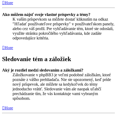
Hore
Ako môžem nájsť svoje vlastné príspevky a témy?
K vaším príspevkom sa môžete dostať kliknutím na odkaz
"Hľadať používateľove príspevky" v používateľskom panely,
alebo cez váš profil. Pre vyhľadávanie tém, ktoré ste odoslali,
využite stránku pokročilého vyhľadávania, kde zadáte
odpovedajúce kritéria.
Hore
Sledovanie tém a záložiek
Aký je rozdiel medzi sledovaním a záložkami?
Záložkovanie v phpBB3 je veľmi podobné záložkám, ktoré
poznáte z vášho prehliadača. Nie ste upozornený, keď príde
nový príspevok, ale môžete sa kedykoľvek do témy
jednoducho vrátiť. Sledovanie vám ale naopak uľahčí
prechádzanie tím, že vás kontaktuje vami vybraným
spôsobom.
Hore