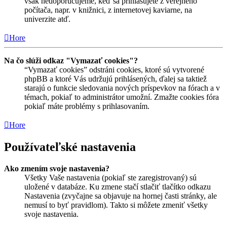
však nedoporučujeme, keď sa prihlasujete z verejného
počítača, napr. v knižnici, z internetovej kaviarne, na
univerzite atď.
Hore
Na čo slúži odkaz "Vymazať cookies"?
“Vymazať cookies” odstráni cookies, ktoré sú vytvorené
phpBB a ktoré Vás udržujú prihlásených, ďalej sa taktiež
starajú o funkcie sledovania nových príspevkov na fórach a v
témach, pokiaľ to administrátor umožní. Zmažte cookies fóra
pokiaľ máte problémy s prihlasovaním.
Hore
Používateľské nastavenia
Ako zmením svoje nastavenia?
Všetky Vaše nastavenia (pokiaľ ste zaregistrovaný) sú
uložené v databáze. Ku zmene stačí stlačiť tlačítko odkazu
Nastavenia (zvyčajne sa objavuje na hornej časti stránky, ale
nemusí to byť pravidlom). Takto si môžete zmeniť všetky
svoje nastavenia.