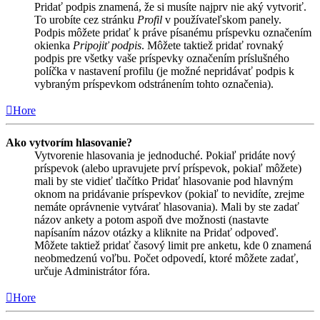
Pridať podpis znamená, že si musíte najprv nie aký vytvoriť.
To urobíte cez stránku
Profil
v používateľskom panely.
Podpis môžete pridať k práve písanému príspevku označením
okienka
Pripojiť podpis
. Môžete taktiež pridať rovnaký
podpis pre všetky vaše príspevky označením príslušného
políčka v nastavení profilu (je možné nepridávať podpis k
vybraným príspevkom odstránením tohto označenia).
Hore
Ako vytvorím hlasovanie?
Vytvorenie hlasovania je jednoduché. Pokiaľ pridáte nový
príspevok (alebo upravujete prví príspevok, pokiaľ môžete)
mali by ste vidieť tlačítko Pridať hlasovanie pod hlavným
oknom na pridávanie príspevkov (pokiaľ to nevidíte, zrejme
nemáte oprávnenie vytvárať hlasovania). Mali by ste zadať
názov ankety a potom aspoň dve možnosti (nastavte
napísaním názov otázky a kliknite na Pridať odpoveď.
Môžete taktiež pridať časový limit pre anketu, kde 0 znamená
neobmedzenú voľbu. Počet odpovedí, ktoré môžete zadať,
určuje Administrátor fóra.
Hore