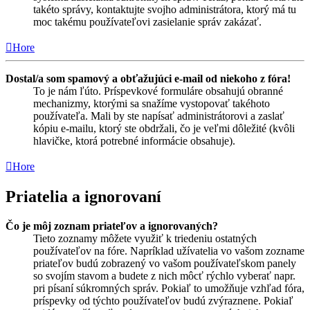
takéto správy, kontaktujte svojho administrátora, ktorý má tu
moc takému používateľovi zasielanie správ zakázať.
Hore
Dostal/a som spamový a obťažujúci e-mail od niekoho z fóra!
To je nám ľúto. Príspevkové formuláre obsahujú obranné
mechanizmy, ktorými sa snažíme vystopovať takéhoto
používateľa. Mali by ste napísať administrátorovi a zaslať
kópiu e-mailu, ktorý ste obdržali, čo je veľmi dôležité (kvôli
hlavičke, ktorá potrebné informácie obsahuje).
Hore
Priatelia a ignorovaní
Čo je môj zoznam priateľov a ignorovaných?
Tieto zoznamy môžete využiť k triedeniu ostatných
používateľov na fóre. Napríklad užívatelia vo vašom zozname
priateľov budú zobrazený vo vašom používateľskom panely
so svojím stavom a budete z nich môcť rýchlo vyberať napr.
pri písaní súkromných správ. Pokiaľ to umožňuje vzhľad fóra,
príspevky od týchto používateľov budú zvýraznene. Pokiaľ