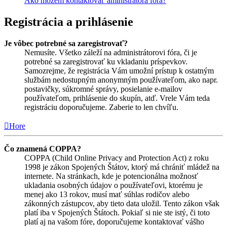
Ako môžem kontaktovať aministrátora fóra?
Registrácia a prihlásenie
Je vôbec potrebné sa zaregistrovať?
Nemusíte. Všetko záleží na administrátorovi fóra, či je
potrebné sa zaregistrovať ku vkladaniu príspevkov.
Samozrejme, že registrácia Vám umožní prístup k ostatným
službám nedostupným anonymným používateľom, ako napr.
postavičky, súkromné správy, posielanie e-mailov
používateľom, prihlásenie do skupín, atď. Vrele Vám teda
registráciu doporučujeme. Zaberie to len chvíľu.
Hore
Čo znamená COPPA?
COPPA (Child Online Privacy and Protection Act) z roku
1998 je zákon Spojených Štátov, ktorý má chrániť mládež na
internete. Na stránkach, kde je potencionálna možnosť
ukladania osobných údajov o používateľovi, ktorému je
menej ako 13 rokov, musí mať súhlas rodičov alebo
zákonných zástupcov, aby tieto data uložil. Tento zákon však
platí iba v Spojených Štátoch. Pokiaľ si nie ste istý, či toto
platí aj na vašom fóre, doporučujeme kontaktovať vášho