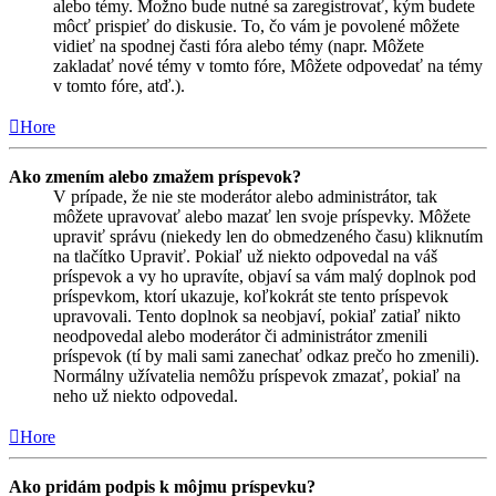
alebo témy. Možno bude nutné sa zaregistrovať, kým budete
môcť prispieť do diskusie. To, čo vám je povolené môžete
vidieť na spodnej časti fóra alebo témy (napr. Môžete
zakladať nové témy v tomto fóre, Môžete odpovedať na témy
v tomto fóre, atď.).
Hore
Ako zmením alebo zmažem príspevok?
V prípade, že nie ste moderátor alebo administrátor, tak
môžete upravovať alebo mazať len svoje príspevky. Môžete
upraviť správu (niekedy len do obmedzeného času) kliknutím
na tlačítko Upraviť. Pokiaľ už niekto odpovedal na váš
príspevok a vy ho upravíte, objaví sa vám malý doplnok pod
príspevkom, ktorí ukazuje, koľkokrát ste tento príspevok
upravovali. Tento doplnok sa neobjaví, pokiaľ zatiaľ nikto
neodpovedal alebo moderátor či administrátor zmenili
príspevok (tí by mali sami zanechať odkaz prečo ho zmenili).
Normálny užívatelia nemôžu príspevok zmazať, pokiaľ na
neho už niekto odpovedal.
Hore
Ako pridám podpis k môjmu príspevku?