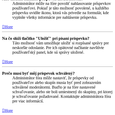
Administrátor môže na fóre povoliť nahlasovanie príspevkov
používateľovi. Pokiaľ je táto možnosť povolené, u každého
príspevku uvidíte ikonu, ktorá vás privedie na formulár, kde
vyplníte všetky informácie pre nahlásenie príspevku.
Hore
Na čo slúži tlačítko "Uložiť" pri písaní príspevku?
Táto možnosť vám umožňuje uložiť si rozpísané správy pre
neskoršie odoslanie. Pre ich opätovné načítanie navštívte
používateľský panel, kde sú správy uložené.
Hore
Prečo musí byť môj príspevok schválený?
Administrátor fóra môže nastaviť, že príspevky od
používateľov alebo skupín musia byť pred zobrazením
schválené moderátormi. Buďto je na fóre nastavené
schvaľovanie, alebo ste boli umiestnený do skupiny, pri ktorej
je schvaľovanie požadované. Kontaktujte administrátora fóra
pre viac informácií.
Hore