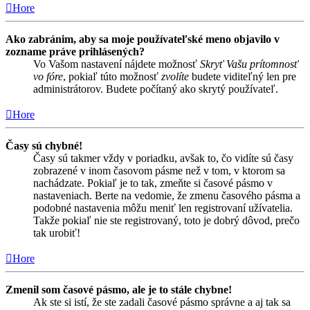
Hore
Ako zabránim, aby sa moje používateľské meno objavilo v
zozname práve prihlásených?
Vo Vašom nastavení nájdete možnosť
Skryť Vašu prítomnosť
vo fóre
, pokiaľ túto možnosť
zvolíte
budete viditeľný len pre
administrátorov. Budete počítaný ako skrytý používateľ.
Hore
Časy sú chybné!
Časy sú takmer vždy v poriadku, avšak to, čo vidíte sú časy
zobrazené v inom časovom pásme než v tom, v ktorom sa
nachádzate. Pokiaľ je to tak, zmeňte si časové pásmo v
nastaveniach. Berte na vedomie, že zmenu časového pásma a
podobné nastavenia môžu meniť len registrovaní užívatelia.
Takže pokiaľ nie ste registrovaný, toto je dobrý dôvod, prečo
tak urobiť!
Hore
Zmenil som časové pásmo, ale je to stále chybne!
Ak ste si istí, že ste zadali časové pásmo správne a aj tak sa