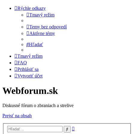
Rýchle odkazy
Tmavý režim
Temy bez odpovedí
Aktívne témy
Hľadať
Tmavý režim
FAQ
Prihlásiť sa
Vytvoriť účet
Webforum.sk
Diskusné fórum o zbraniach a strelive
Prejsť na obsah
Rozšírené
Hľadať
vyhľadávanie