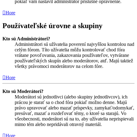
pokiaľ vám nastavil administrátor príslušné oprávnenie.
Hore
Používateľské úrovne a skupiny
Kto sú Administrátori?
Administrátori sú užívatelia poverení najvyššou kontrolou nad
celým fórom. Títo užívatelia môžu kontrolovať chod fóra
vrátane povoľovania, zakazovania používateľov, vytvárane
používateľských skupín alebo moderátorov, atď. Majú taktiež
všetky právomoci moderátorov na celom fóre.
Hore
Kto sú Moderátori?
Moderátori sú jednotlivci (alebo skupiny jednotlivcov), ich
prácou je starať sa o chod fóra pokiaľ možno denne. Majú
právo upravovať alebo mazať príspevky, zamykať/odomykať,
presúvať, mazať a rozdeľovať témy, o ktoré sa starajú. Vo
všeobecnosti, moderátori sú na to, aby užívatelia neprispievali
mimo tém alebo nepridávali otravný materiál.
Hore