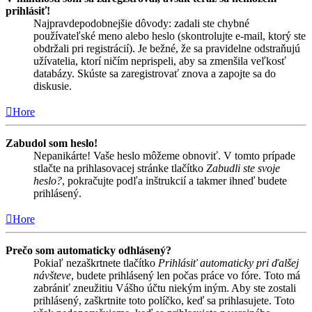
prihlásiť!
Najpravdepodobnejšie dôvody: zadali ste chybné
používateľské meno alebo heslo (skontrolujte e-mail, ktorý ste
obdržali pri registrácií). Je bežné, že sa pravidelne odstraňujú
užívatelia, ktorí ničím neprispeli, aby sa zmenšila veľkosť
databázy. Skúste sa zaregistrovať znova a zapojte sa do
diskusie.
Hore
Zabudol som heslo!
Nepanikárte! Vaše heslo môžeme obnoviť. V tomto prípade
stlačte na prihlasovacej stránke tlačítko
Zabudli ste svoje
heslo?
, pokračujte podľa inštrukcií a takmer ihneď budete
prihlásený.
Hore
Prečo som automaticky odhlásený?
Pokiaľ nezaškrtnete tlačítko
Prihlásiť automaticky pri ďalšej
návšteve
, budete prihlásený len počas práce vo fóre. Toto má
zabrániť zneužitiu Vášho účtu niekým iným. Aby ste zostali
prihlásený, zaškrtnite toto políčko, keď sa prihlasujete. Toto