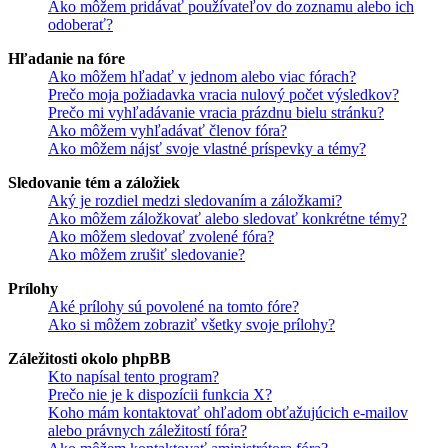
Ako môžem pridávať používateľov do zoznamu alebo ich
odoberať?
Hľadanie na fóre
Ako môžem hľadať v jednom alebo viac fórach?
Prečo moja požiadavka vracia nulový počet výsledkov?
Prečo mi vyhľadávanie vracia prázdnu bielu stránku?
Ako môžem vyhľadávať členov fóra?
Ako môžem nájsť svoje vlastné príspevky a témy?
Sledovanie tém a záložiek
Aký je rozdiel medzi sledovaním a záložkami?
Ako môžem záložkovať alebo sledovať konkrétne témy?
Ako môžem sledovať zvolené fóra?
Ako môžem zrušiť sledovanie?
Prílohy
Aké prílohy sú povolené na tomto fóre?
Ako si môžem zobraziť všetky svoje prílohy?
Záležitosti okolo phpBB
Kto napísal tento program?
Prečo nie je k dispozícii funkcia X?
Koho mám kontaktovať ohľadom obťažujúcich e-mailov
alebo právnych záležitostí fóra?