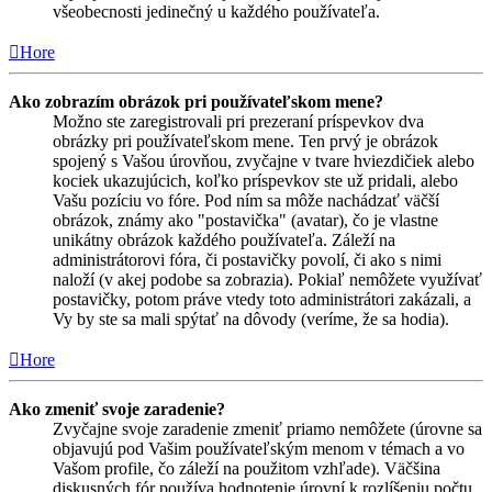
všeobecnosti jedinečný u každého používateľa.
Hore
Ako zobrazím obrázok pri používateľskom mene?
Možno ste zaregistrovali pri prezeraní príspevkov dva
obrázky pri používateľskom mene. Ten prvý je obrázok
spojený s Vašou úrovňou, zvyčajne v tvare hviezdičiek alebo
kociek ukazujúcich, koľko príspevkov ste už pridali, alebo
Vašu pozíciu vo fóre. Pod ním sa môže nachádzať väčší
obrázok, známy ako "postavička" (avatar), čo je vlastne
unikátny obrázok každého používateľa. Záleží na
administrátorovi fóra, či postavičky povolí, či ako s nimi
naloží (v akej podobe sa zobrazia). Pokiaľ nemôžete využívať
postavičky, potom práve vtedy toto administrátori zakázali, a
Vy by ste sa mali spýtať na dôvody (veríme, že sa hodia).
Hore
Ako zmeniť svoje zaradenie?
Zvyčajne svoje zaradenie zmeniť priamo nemôžete (úrovne sa
objavujú pod Vašim používateľským menom v témach a vo
Vašom profile, čo záleží na použitom vzhľade). Väčšina
diskusných fór používa hodnotenie úrovní k rozlíšeniu počtu