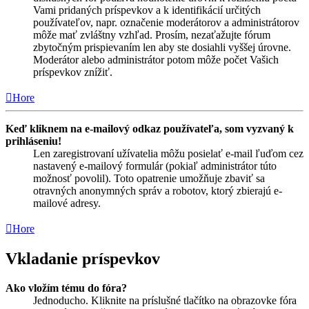
Vami pridaných príspevkov a k identifikácií určitých
používateľov, napr. označenie moderátorov a administrátorov
môže mať zvláštny vzhľad. Prosím, nezaťažujte fórum
zbytočným prispievaním len aby ste dosiahli vyššej úrovne.
Moderátor alebo administrátor potom môže počet Vašich
príspevkov znížiť.
Hore
Keď kliknem na e-mailový odkaz používateľa, som vyzvaný k
prihláseniu!
Len zaregistrovaní užívatelia môžu posielať e-mail ľuďom cez
nastavený e-mailový formulár (pokiaľ administrátor túto
možnosť povolil). Toto opatrenie umožňuje zbaviť sa
otravných anonymných správ a robotov, ktorý zbierajú e-
mailové adresy.
Hore
Vkladanie príspevkov
Ako vložím tému do fóra?
Jednoducho. Kliknite na príslušné tlačítko na obrazovke fóra