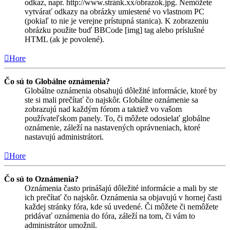
odkaz, napr. http://www.stránk.xx/obrazok.jpg. Nemôžete
vytvárať odkazy na obrázky umiestené vo vlastnom PC
(pokiaľ to nie je verejne prístupná stanica). K zobrazeniu
obrázku použite buď BBCode [img] tag alebo príslušné
HTML (ak je povolené).
Hore
Čo sú to Globálne oznámenia?
Globálne oznámenia obsahujú dôležité informácie, ktoré by
ste si mali prečítať čo najskôr. Globálne oznámenie sa
zobrazujú nad každým fórom a taktiež vo vašom
používateľskom panely. To, či môžete odosielať globálne
oznámenie, záleží na nastavených oprávneniach, ktoré
nastavujú administrátori.
Hore
Čo sú to Oznámenia?
Oznámenia často prinášajú dôležité informácie a mali by ste
ich prečítať čo najskôr. Oznámenia sa objavujú v hornej časti
každej stránky fóra, kde sú uvedené. Či môžete či nemôžete
pridávať oznámenia do fóra, záleží na tom, či vám to
administrátor umožnil.