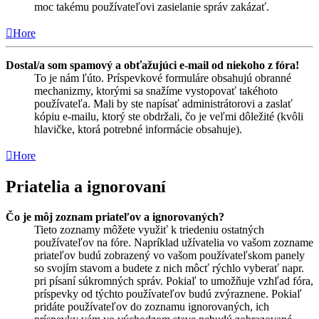
moc takému používateľovi zasielanie správ zakázať.
Hore
Dostal/a som spamový a obťažujúci e-mail od niekoho z fóra!
To je nám ľúto. Príspevkové formuláre obsahujú obranné
mechanizmy, ktorými sa snažíme vystopovať takéhoto
používateľa. Mali by ste napísať administrátorovi a zaslať
kópiu e-mailu, ktorý ste obdržali, čo je veľmi dôležité (kvôli
hlavičke, ktorá potrebné informácie obsahuje).
Hore
Priatelia a ignorovaní
Čo je môj zoznam priateľov a ignorovaných?
Tieto zoznamy môžete využiť k triedeniu ostatných
používateľov na fóre. Napríklad užívatelia vo vašom zozname
priateľov budú zobrazený vo vašom používateľskom panely
so svojím stavom a budete z nich môcť rýchlo vyberať napr.
pri písaní súkromných správ. Pokiaľ to umožňuje vzhľad fóra,
príspevky od týchto používateľov budú zvýraznene. Pokiaľ
pridáte používateľov do zoznamu ignorovaných, ich