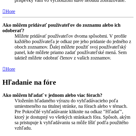
príspevky vám vo východzom stave nebudú zobrazované.
Hore
Ako môžem pridávať používateľov do zoznamu alebo ich
odoberať?
Môžete pridávať používateľov dvoma spôsobmi. V profile
každého používateľa je odkaz pre jeho pridanie do jedného z
oboch zoznamov. Ďalej môžete použiť svoj používateľský
panel, kde môžete priamo zadať používateľské mená. Sem
taktiež môžete odobrať členov z vašich zoznamov.
Hore
Hľadanie na fóre
Ako môžem hľadať v jednom alebo viac fórach?
Vložením hľadaného výrazu do vyhľadávacieho poľa
umiestneného na titulnej stránke, na fórach alebo v témach.
Pre Pokročilé vyhľadávanie kliknite na odkaz "Hľadať",
ktorý je dostupný vo všetkých stránkach fóra. Spôsob, akým
sa pristupuje k vyhľadávaniu sa môže líšiť podľa použitého
vzhľadu.