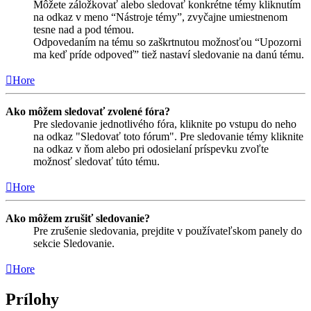
Môžete záložkovať alebo sledovať konkrétne témy kliknutím
na odkaz v meno “Nástroje témy”, zvyčajne umiestnenom
tesne nad a pod témou.
Odpovedaním na tému so zaškrtnutou možnosťou “Upozorni
ma keď príde odpoveď” tiež nastaví sledovanie na danú tému.
Hore
Ako môžem sledovať zvolené fóra?
Pre sledovanie jednotlivého fóra, kliknite po vstupu do neho
na odkaz "Sledovať toto fórum". Pre sledovanie témy kliknite
na odkaz v ňom alebo pri odosielaní príspevku zvoľte
možnosť sledovať túto tému.
Hore
Ako môžem zrušiť sledovanie?
Pre zrušenie sledovania, prejdite v používateľskom panely do
sekcie Sledovanie.
Hore
Prílohy