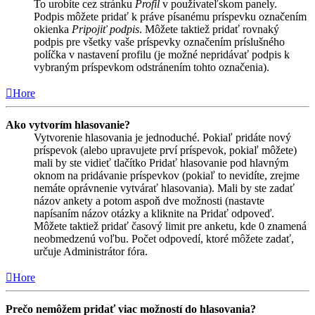
To urobíte cez stránku
Profil
v používateľskom panely.
Podpis môžete pridať k práve písanému príspevku označením
okienka
Pripojiť podpis
. Môžete taktiež pridať rovnaký
podpis pre všetky vaše príspevky označením príslušného
políčka v nastavení profilu (je možné nepridávať podpis k
vybraným príspevkom odstránením tohto označenia).
Hore
Ako vytvorím hlasovanie?
Vytvorenie hlasovania je jednoduché. Pokiaľ pridáte nový
príspevok (alebo upravujete prví príspevok, pokiaľ môžete)
mali by ste vidieť tlačítko Pridať hlasovanie pod hlavným
oknom na pridávanie príspevkov (pokiaľ to nevidíte, zrejme
nemáte oprávnenie vytvárať hlasovania). Mali by ste zadať
názov ankety a potom aspoň dve možnosti (nastavte
napísaním názov otázky a kliknite na Pridať odpoveď.
Môžete taktiež pridať časový limit pre anketu, kde 0 znamená
neobmedzenú voľbu. Počet odpovedí, ktoré môžete zadať,
určuje Administrátor fóra.
Hore
Prečo nemôžem pridať viac možností do hlasovania?