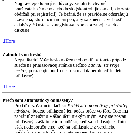
Najpravdepodobnejšie dôvody: zadali ste chybné
používateľské meno alebo heslo (skontrolujte e-mail, ktorý ste
obdržali pri registrácií). Je bežné, že sa pravidelne odstraňujú
užívatelia, ktorí ničím neprispeli, aby sa zmenšila veľkosť
databázy. Skúste sa zaregistrovať znova a zapojte sa do
diskusie.
Hore
Zabudol som heslo!
Nepanikárte! Vaše heslo môžeme obnoviť. V tomto prípade
stlačte na prihlasovacej stránke tlačítko
Zabudli ste svoje
heslo?
, pokračujte podľa inštrukcií a takmer ihneď budete
prihlásený.
Hore
Prečo som automaticky odhlásený?
Pokiaľ nezaškrtnete tlačítko
Prihlásiť automaticky pri ďalšej
návšteve
, budete prihlásený len počas práce vo fóre. Toto má
zabrániť zneužitiu Vášho účtu niekým iným. Aby ste zostali
prihlásený, zaškrtnite toto políčko, keď sa prihlasujete. Toto
však nedoporučujeme, keď sa prihlasujete z verejného
počítača, napr. v knižnici, z internetovej kaviarne, na