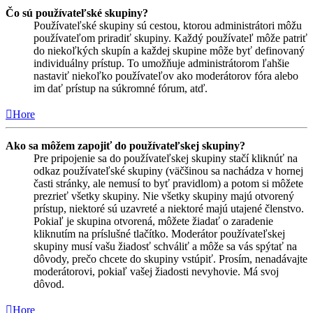
Čo sú používateľské skupiny?
Používateľské skupiny sú cestou, ktorou administrátori môžu
používateľom priradiť skupiny. Každý používateľ môže patriť
do niekoľkých skupín a každej skupine môže byť definovaný
individuálny prístup. To umožňuje administrátorom ľahšie
nastaviť niekoľko používateľov ako moderátorov fóra alebo
im dať prístup na súkromné fórum, atď.
Hore
Ako sa môžem zapojiť do používateľskej skupiny?
Pre pripojenie sa do používateľskej skupiny stačí kliknúť na
odkaz používateľské skupiny (väčšinou sa nachádza v hornej
časti stránky, ale nemusí to byť pravidlom) a potom si môžete
prezrieť všetky skupiny. Nie všetky skupiny majú otvorený
prístup, niektoré sú uzavreté a niektoré majú utajené členstvo.
Pokiaľ je skupina otvorená, môžete žiadať o zaradenie
kliknutím na príslušné tlačítko. Moderátor používateľskej
skupiny musí vašu žiadosť schváliť a môže sa vás spýtať na
dôvody, prečo chcete do skupiny vstúpiť. Prosím, nenadávajte
moderátorovi, pokiaľ vašej žiadosti nevyhovie. Má svoj
dôvod.
Hore