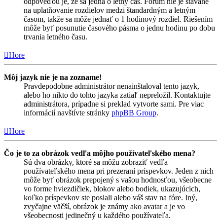
odpoveďou je, že sa jedná o letný čas. Fórum nie je stavané
na uplatňovanie rozdielov medzi štandardným a letným
časom, takže sa môže jednať o 1 hodinový rozdiel. Riešením
môže byť posunutie časového pásma o jednu hodinu po dobu
trvania letného času.
Hore
Môj jazyk nie je na zozname!
Pravdepodobne administrátor nenainštaloval tento jazyk,
alebo ho nikto do tohto jazyka zatiaľ nepreložil. Kontaktujte
administrátora, prípadne si preklad vytvorte sami. Pre viac
informácií navštívte stránky
phpBB Group
.
Hore
Čo je to za obrázok vedľa môjho používateľského mena?
Sú dva obrázky, ktoré sa môžu zobraziť vedľa
používateľského mena pri prezeraní príspevkov. Jeden z nich
môže byť obrázok prepojený s vašou hodnosťou, všeobecne
vo forme hviezdičiek, blokov alebo bodiek, ukazujúcich,
koľko príspevkov ste poslali alebo váš stav na fóre. Iný,
zvyčajne väčší, obrázok je známy ako avatar a je vo
všeobecnosti jedinečný u každého používateľa.