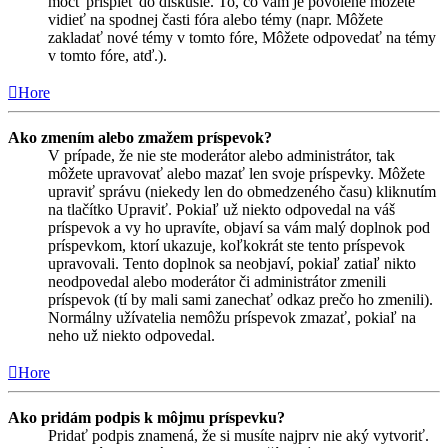
môcť prispieť do diskusie. To, čo vám je povolené môžete
vidieť na spodnej časti fóra alebo témy (napr. Môžete
zakladať nové témy v tomto fóre, Môžete odpovedať na témy
v tomto fóre, atď.).
Hore
Ako zmením alebo zmažem príspevok?
V prípade, že nie ste moderátor alebo administrátor, tak
môžete upravovať alebo mazať len svoje príspevky. Môžete
upraviť správu (niekedy len do obmedzeného času) kliknutím
na tlačítko Upraviť. Pokiaľ už niekto odpovedal na váš
príspevok a vy ho upravíte, objaví sa vám malý doplnok pod
príspevkom, ktorí ukazuje, koľkokrát ste tento príspevok
upravovali. Tento doplnok sa neobjaví, pokiaľ zatiaľ nikto
neodpovedal alebo moderátor či administrátor zmenili
príspevok (tí by mali sami zanechať odkaz prečo ho zmenili).
Normálny užívatelia nemôžu príspevok zmazať, pokiaľ na
neho už niekto odpovedal.
Hore
Ako pridám podpis k môjmu príspevku?
Pridať podpis znamená, že si musíte najprv nie aký vytvoriť.