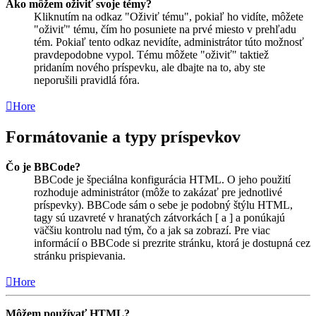
Ako môžem oživiť svoje témy?
Kliknutím na odkaz "Oživiť tému", pokiaľ ho vidíte, môžete
"oživiť" tému, čím ho posuniete na prvé miesto v prehľadu
tém. Pokiaľ tento odkaz nevidíte, administrátor túto možnosť
pravdepodobne vypol. Tému môžete "oživiť" taktiež
pridaním nového príspevku, ale dbajte na to, aby ste
neporušili pravidlá fóra.
Hore
Formátovanie a typy príspevkov
Čo je BBCode?
BBCode je špeciálna konfigurácia HTML. O jeho použití
rozhoduje administrátor (môže to zakázať pre jednotlivé
príspevky). BBCode sám o sebe je podobný štýlu HTML,
tagy sú uzavreté v hranatých zátvorkách [ a ] a ponúkajú
väčšiu kontrolu nad tým, čo a jak sa zobrazí. Pre viac
informácií o BBCode si prezrite stránku, ktorá je dostupná cez
stránku prispievania.
Hore
Môžem používať HTML?