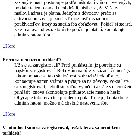
zaslaný e-mail, postupujte podľa inštrukcií v ňom uvedených,
pokiaľ ste tento e-mail neobdržali, uistite sa, že Vaša e-
mailová adresa je platná. Jedným z dôvodov, prečo sa
aktivácia používa, je zmenšiť možnosť nežiaducich
používateľov, ktorý sa snažia iba obťažovať. Pokiaľ si ste istí,
že e-mailová adresa, ktorú ste použili je platná, kontaktujte
administrátora fóra.
Hore
Prečo sa nemôžem prihlásiť?
Už ste sa zaregistrovali? Pred prihlásením je potrebné sa
najskôr zaregistrovať. Bola Vám na fóre zakázaná činnosť (v
takom prípade sa táto skutočnosť zobrazí)? Pokiaľ áno,
kontaktujte administrátora a pýtajte sa na dôvody. Pokiaľ ste
sa zaregistrovali, neboli ste z fóra vylúčení a stále sa nemôžete
prihlásiť, znova skontrolujte prihlasovacie meno a heslo.
Obyčajne toto býva ten problém a pokiaľ nie je, kontaktujte
administrátora, možno má chybné nastavenia fóra.
Hore
V minulosti som sa zaregistroval, avšak teraz sa nemôžem
prihlásiť!