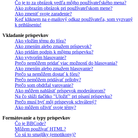
Čo je to za obrázok vedľa môjho používateľského mena?
Ako zobrazím obrázok pri používateľskom mene?
Ako zmeniť svoje zaradenie?
Keď kliknem na e-mailový odkaz používateľa, som vyzvaný
k prihláseniu!
Vkladanie príspevkov
Ako vložím tému do fóra?
Ako zmením alebo zmažem príspevok?
Ako pridám podpis k môjmu príspevku?
Ako vytvorím hlasovanie?
Prečo nemôžem pridať viac možností do hlasovania?
Ako zmením alebo zmažem hlasovanie?
Prečo sa nemôžem dostať k fóru?
Prečo nemôžem pridávať prílohy?
Prečo som obdržal varovanie?
Ako môžem nahlásiť príspevok moderátorom?
Na čo slúži tlačítko "Uložiť" pri písaní príspevku?
Prečo musí byť môj príspevok schválený?
Ako môžem oživiť svoje témy?
Formátovanie a typy príspevkov
Čo je BBCode?
Môžem používať HTML?
Čo sú to smajlíky (emotikony)?