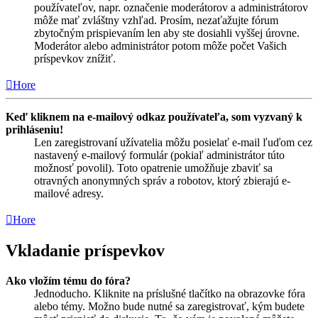
používateľov, napr. označenie moderátorov a administrátorov
môže mať zvláštny vzhľad. Prosím, nezaťažujte fórum
zbytočným prispievaním len aby ste dosiahli vyššej úrovne.
Moderátor alebo administrátor potom môže počet Vašich
príspevkov znížiť.
Hore
Keď kliknem na e-mailový odkaz používateľa, som vyzvaný k
prihláseniu!
Len zaregistrovaní užívatelia môžu posielať e-mail ľuďom cez
nastavený e-mailový formulár (pokiaľ administrátor túto
možnosť povolil). Toto opatrenie umožňuje zbaviť sa
otravných anonymných správ a robotov, ktorý zbierajú e-
mailové adresy.
Hore
Vkladanie príspevkov
Ako vložím tému do fóra?
Jednoducho. Kliknite na príslušné tlačítko na obrazovke fóra
alebo témy. Možno bude nutné sa zaregistrovať, kým budete