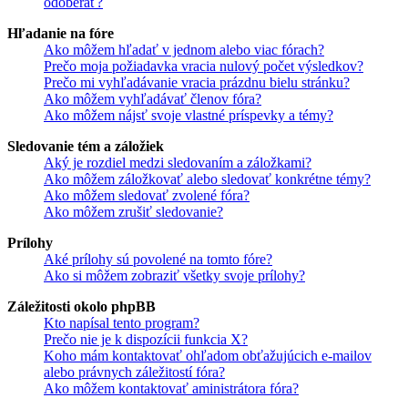
odoberať?
Hľadanie na fóre
Ako môžem hľadať v jednom alebo viac fórach?
Prečo moja požiadavka vracia nulový počet výsledkov?
Prečo mi vyhľadávanie vracia prázdnu bielu stránku?
Ako môžem vyhľadávať členov fóra?
Ako môžem nájsť svoje vlastné príspevky a témy?
Sledovanie tém a záložiek
Aký je rozdiel medzi sledovaním a záložkami?
Ako môžem záložkovať alebo sledovať konkrétne témy?
Ako môžem sledovať zvolené fóra?
Ako môžem zrušiť sledovanie?
Prílohy
Aké prílohy sú povolené na tomto fóre?
Ako si môžem zobraziť všetky svoje prílohy?
Záležitosti okolo phpBB
Kto napísal tento program?
Prečo nie je k dispozícii funkcia X?
Koho mám kontaktovať ohľadom obťažujúcich e-mailov
alebo právnych záležitostí fóra?
Ako môžem kontaktovať aministrátora fóra?