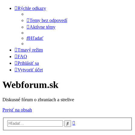
Rýchle odkazy
Temy bez odpovedí
Aktívne témy
Hľadať
Tmavý režim
FAQ
Prihlásiť sa
Vytvoriť účet
Webforum.sk
Diskusné fórum o zbraniach a strelive
Prejsť na obsah
Rozšírené
Hľadať
vyhľadávanie