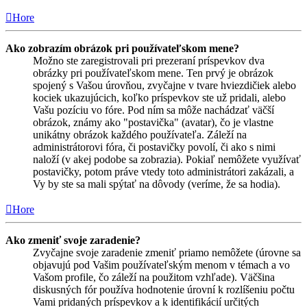
Hore
Ako zobrazím obrázok pri používateľskom mene?
Možno ste zaregistrovali pri prezeraní príspevkov dva
obrázky pri používateľskom mene. Ten prvý je obrázok
spojený s Vašou úrovňou, zvyčajne v tvare hviezdičiek alebo
kociek ukazujúcich, koľko príspevkov ste už pridali, alebo
Vašu pozíciu vo fóre. Pod ním sa môže nachádzať väčší
obrázok, známy ako "postavička" (avatar), čo je vlastne
unikátny obrázok každého používateľa. Záleží na
administrátorovi fóra, či postavičky povolí, či ako s nimi
naloží (v akej podobe sa zobrazia). Pokiaľ nemôžete využívať
postavičky, potom práve vtedy toto administrátori zakázali, a
Vy by ste sa mali spýtať na dôvody (veríme, že sa hodia).
Hore
Ako zmeniť svoje zaradenie?
Zvyčajne svoje zaradenie zmeniť priamo nemôžete (úrovne sa
objavujú pod Vašim používateľským menom v témach a vo
Vašom profile, čo záleží na použitom vzhľade). Väčšina
diskusných fór používa hodnotenie úrovní k rozlíšeniu počtu
Vami pridaných príspevkov a k identifikácií určitých