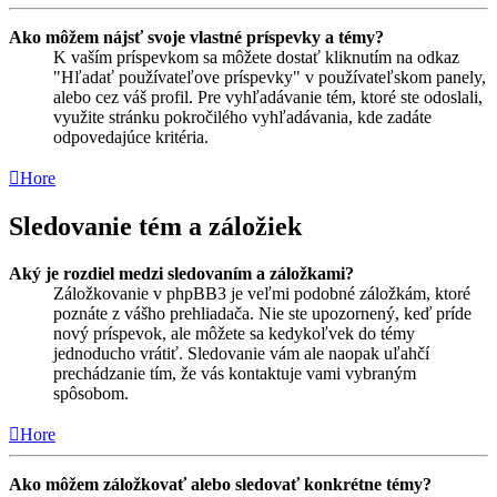
Ako môžem nájsť svoje vlastné príspevky a témy?
K vaším príspevkom sa môžete dostať kliknutím na odkaz
"Hľadať používateľove príspevky" v používateľskom panely,
alebo cez váš profil. Pre vyhľadávanie tém, ktoré ste odoslali,
využite stránku pokročilého vyhľadávania, kde zadáte
odpovedajúce kritéria.
Hore
Sledovanie tém a záložiek
Aký je rozdiel medzi sledovaním a záložkami?
Záložkovanie v phpBB3 je veľmi podobné záložkám, ktoré
poznáte z vášho prehliadača. Nie ste upozornený, keď príde
nový príspevok, ale môžete sa kedykoľvek do témy
jednoducho vrátiť. Sledovanie vám ale naopak uľahčí
prechádzanie tím, že vás kontaktuje vami vybraným
spôsobom.
Hore
Ako môžem záložkovať alebo sledovať konkrétne témy?