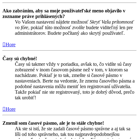
Ako zabránim, aby sa moje používateľské meno objavilo v
zozname práve prihlásených?
Vo Vašom nastavení nájdete možnosť
Skryť Vašu prítomnosť
vo fóre
, pokiaľ túto možnosť
zvolíte
budete viditeľný len pre
administrátorov. Budete počítaný ako skrytý používateľ.
Hore
Časy sú chybné!
Časy sú takmer vždy v poriadku, avšak to, čo vidíte sú časy
zobrazené v inom časovom pásme než v tom, v ktorom sa
nachádzate. Pokiaľ je to tak, zmeňte si časové pásmo v
nastaveniach. Berte na vedomie, že zmenu časového pásma a
podobné nastavenia môžu meniť len registrovaní užívatelia.
Takže pokiaľ nie ste registrovaný, toto je dobrý dôvod, prečo
tak urobiť!
Hore
Zmenil som časové pásmo, ale je to stále chybne!
Ak ste si istí, že ste zadali časové pásmo správne a aj tak sa
líši od toho správneho, tak tou najpravdepodobnejšou