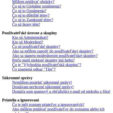
Môžem pridávať obrázky?
Čo sú to Globálne oznámenia?
Čo sú to Oznámenia?
Čo sú to dôležité témy?
Čo sú to Zamknuté témy?
Čo sú ikony tém?
Používateľské úrovne a skupiny
Kto sú Administrátori?
Kto sú Moderátori?
Čo sú používateľské skupiny?
Ako sa môžem zapojiť do používateľskej skupiny?
Ako sa stanem moderátorom používateľskej skupiny?
Prečo majú niektoré skupiny inú farbu?
Čo je "Východzia používateľská skupina"?
Čo znamená odkaz "Tím"?
Súkromné správy
Nemôžem posielať súkromné správy!
Dostávam nechcené súkromné správy!
Dostal/a som spamový a obťažujúci e-mail od niekoho z fóra!
Priatelia a ignorovaní
Čo je môj zoznam priateľov a ignorovaných?
Ako môžem pridávať používateľov do zoznamu alebo ich