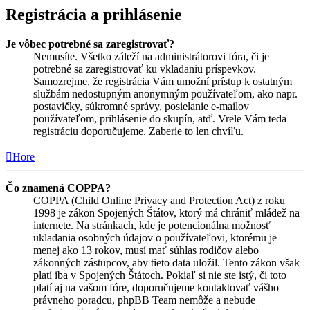
Registrácia a prihlásenie
Je vôbec potrebné sa zaregistrovať?
Nemusíte. Všetko záleží na administrátorovi fóra, či je
potrebné sa zaregistrovať ku vkladaniu príspevkov.
Samozrejme, že registrácia Vám umožní prístup k ostatným
službám nedostupným anonymným používateľom, ako napr.
postavičky, súkromné správy, posielanie e-mailov
používateľom, prihlásenie do skupín, atď. Vrele Vám teda
registráciu doporučujeme. Zaberie to len chvíľu.
Hore
Čo znamená COPPA?
COPPA (Child Online Privacy and Protection Act) z roku
1998 je zákon Spojených Štátov, ktorý má chrániť mládež na
internete. Na stránkach, kde je potencionálna možnosť
ukladania osobných údajov o používateľovi, ktorému je
menej ako 13 rokov, musí mať súhlas rodičov alebo
zákonných zástupcov, aby tieto data uložil. Tento zákon však
platí iba v Spojených Štátoch. Pokiaľ si nie ste istý, či toto
platí aj na vašom fóre, doporučujeme kontaktovať vášho
právneho poradcu, phpBB Team nemôže a nebude