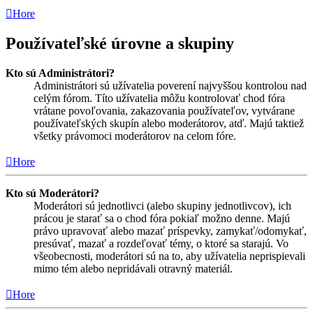
Hore
Používateľské úrovne a skupiny
Kto sú Administrátori?
Administrátori sú užívatelia poverení najvyššou kontrolou nad
celým fórom. Títo užívatelia môžu kontrolovať chod fóra
vrátane povoľovania, zakazovania používateľov, vytvárane
používateľských skupín alebo moderátorov, atď. Majú taktiež
všetky právomoci moderátorov na celom fóre.
Hore
Kto sú Moderátori?
Moderátori sú jednotlivci (alebo skupiny jednotlivcov), ich
prácou je starať sa o chod fóra pokiaľ možno denne. Majú
právo upravovať alebo mazať príspevky, zamykať/odomykať,
presúvať, mazať a rozdeľovať témy, o ktoré sa starajú. Vo
všeobecnosti, moderátori sú na to, aby užívatelia neprispievali
mimo tém alebo nepridávali otravný materiál.
Hore