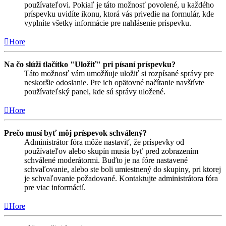
používateľovi. Pokiaľ je táto možnosť povolené, u každého
príspevku uvidíte ikonu, ktorá vás privedie na formulár, kde
vyplníte všetky informácie pre nahlásenie príspevku.
Hore
Na čo slúži tlačítko "Uložiť" pri písaní príspevku?
Táto možnosť vám umožňuje uložiť si rozpísané správy pre
neskoršie odoslanie. Pre ich opätovné načítanie navštívte
používateľský panel, kde sú správy uložené.
Hore
Prečo musí byť môj príspevok schválený?
Administrátor fóra môže nastaviť, že príspevky od
používateľov alebo skupín musia byť pred zobrazením
schválené moderátormi. Buďto je na fóre nastavené
schvaľovanie, alebo ste boli umiestnený do skupiny, pri ktorej
je schvaľovanie požadované. Kontaktujte administrátora fóra
pre viac informácií.
Hore