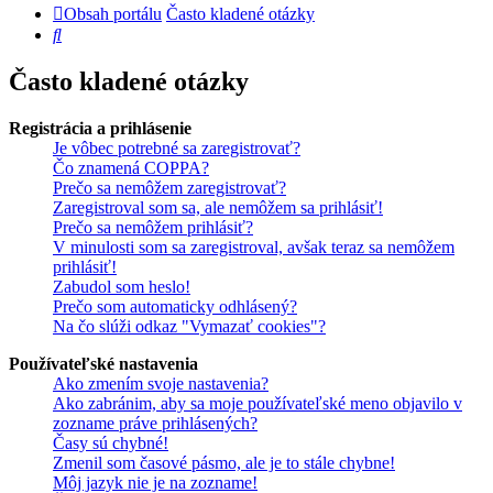
Obsah portálu
Často kladené otázky
Hľadať
Často kladené otázky
Registrácia a prihlásenie
Je vôbec potrebné sa zaregistrovať?
Čo znamená COPPA?
Prečo sa nemôžem zaregistrovať?
Zaregistroval som sa, ale nemôžem sa prihlásiť!
Prečo sa nemôžem prihlásiť?
V minulosti som sa zaregistroval, avšak teraz sa nemôžem
prihlásiť!
Zabudol som heslo!
Prečo som automaticky odhlásený?
Na čo slúži odkaz "Vymazať cookies"?
Používateľské nastavenia
Ako zmením svoje nastavenia?
Ako zabránim, aby sa moje používateľské meno objavilo v
zozname práve prihlásených?
Časy sú chybné!
Zmenil som časové pásmo, ale je to stále chybne!
Môj jazyk nie je na zozname!