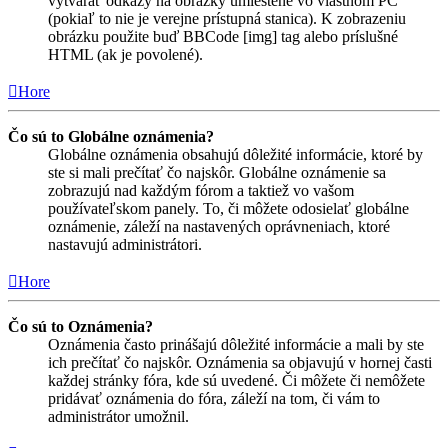
vytvárať odkazy na obrázky umiestené vo vlastnom PC
(pokiaľ to nie je verejne prístupná stanica). K zobrazeniu
obrázku použite buď BBCode [img] tag alebo príslušné
HTML (ak je povolené).
Hore
Čo sú to Globálne oznámenia?
Globálne oznámenia obsahujú dôležité informácie, ktoré by
ste si mali prečítať čo najskôr. Globálne oznámenie sa
zobrazujú nad každým fórom a taktiež vo vašom
používateľskom panely. To, či môžete odosielať globálne
oznámenie, záleží na nastavených oprávneniach, ktoré
nastavujú administrátori.
Hore
Čo sú to Oznámenia?
Oznámenia často prinášajú dôležité informácie a mali by ste
ich prečítať čo najskôr. Oznámenia sa objavujú v hornej časti
každej stránky fóra, kde sú uvedené. Či môžete či nemôžete
pridávať oznámenia do fóra, záleží na tom, či vám to
administrátor umožnil.