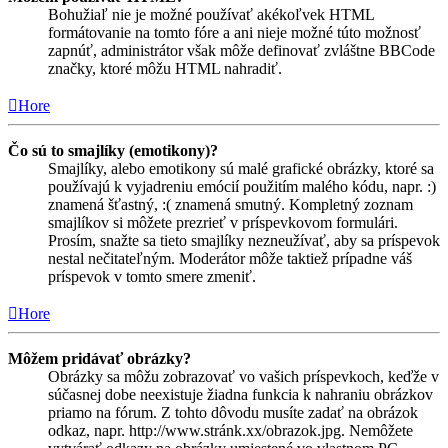
Bohužiaľ nie je možné používať akékoľvek HTML
formátovanie na tomto fóre a ani nieje možné túto možnosť
zapnúť, administrátor však môže definovať zvláštne BBCode
značky, ktoré môžu HTML nahradiť.
Hore
Čo sú to smajlíky (emotikony)?
Smajlíky, alebo emotikony sú malé grafické obrázky, ktoré sa
používajú k vyjadreniu emócií použitím malého kódu, napr. :)
znamená šťastný, :( znamená smutný. Kompletný zoznam
smajlíkov si môžete prezrieť v príspevkovom formulári.
Prosím, snažte sa tieto smajlíky nezneužívať, aby sa príspevok
nestal nečitateľným. Moderátor môže taktiež prípadne váš
príspevok v tomto smere zmeniť.
Hore
Môžem pridávať obrázky?
Obrázky sa môžu zobrazovať vo vašich príspevkoch, keďže v
súčasnej dobe neexistuje žiadna funkcia k nahraniu obrázkov
priamo na fórum. Z tohto dôvodu musíte zadať na obrázok
odkaz, napr. http://www.stránk.xx/obrazok.jpg. Nemôžete