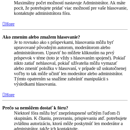
Maximálny počet možností nastavuje Administrátor. Ak máte
pocit, že potrebujete pridať viac možností pre vaše hlasovanie,
kontaktujte administrátora fóra.
Hore
Ako zmením alebo zmažem hlasovanie?
Je to rovnako ako s príspevkami, hlasovania môžu byť
upravované pôvodným autorom, moderátorom alebo
administrátorom. Upraviť ho môžete kliknutím na prvý
príspevok v téme (toto je vždy s hlasovaním spojené). Pokiaľ
nikto zatiaľ nehlasoval, pokiaľ užívatelia môžu vymazať
alebo zmeniť položku v hlasovaní, v prípade už uskutočnenej
voľby to tak môže učiniť len moderátor alebo administrátor.
Týmto opatrením sa snažíme zabrániť manipulácii s
výsledkami hlasovania.
Hore
Prečo sa nemôžem dostať k fóru?
Niektoré fóra môžu byť zneprístupnené určitým ľuďom či
skupinám. K čítaniu, prezeraniu, prispievaniu atď. potrebujete
zvláštnu autorizáciu, ktorú môže poskytnúť len moderátor a
administrátor, takže ich kontaktujte.