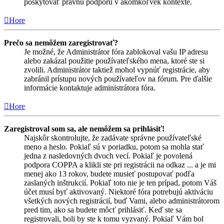
poskytovať právnu podporu v akomkoľvek kontexte.
Hore
Prečo sa nemôžem zaregistrovať?
Je možné, že Administrátor fóra zablokoval vašu IP adresu
alebo zakázal použitie používateľského mena, ktoré ste si
zvolili. Administrátor taktiež mohol vypnúť registrácie, aby
zabránil prístupu nových používateľov na fórum. Pre ďalšie
informácie kontaktuje administrátora fóra.
Hore
Zaregistroval som sa, ale nemôžem sa prihlásiť!
Najskôr skontrolujte, že zadávate správne používateľské
meno a heslo. Pokiaľ sú v poriadku, potom sa mohla stať
jedna z nasledovných dvoch vecí. Pokiaľ je povolená
podpora COPPA a klikli ste pri registrácii na odkaz ... a je mi
menej ako 13 rokov, budete musieť postupovať podľa
zaslaných inštrukcií. Pokiaľ toto nie je ten prípad, potom Váš
účet musí byť aktivovaný. Niektoré fóra potrebujú aktiváciu
všetkých nových registrácií, buď Vami, alebo administrátorom
pred tim, ako sa budete môcť prihlásiť. Keď ste sa
registrovali, boli by ste k tomu vyzvaný. Pokiaľ Vám bol