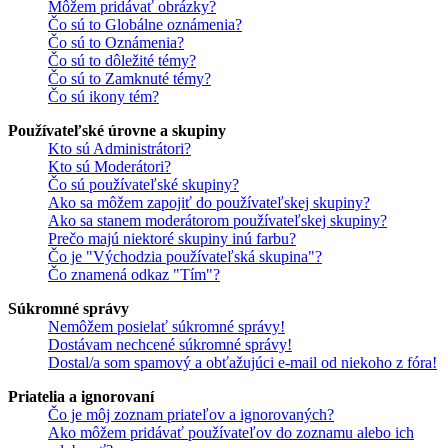
Môžem pridávať obrázky?
Čo sú to Globálne oznámenia?
Čo sú to Oznámenia?
Čo sú to dôležité témy?
Čo sú to Zamknuté témy?
Čo sú ikony tém?
Používateľské úrovne a skupiny
Kto sú Administrátori?
Kto sú Moderátori?
Čo sú používateľské skupiny?
Ako sa môžem zapojiť do používateľskej skupiny?
Ako sa stanem moderátorom používateľskej skupiny?
Prečo majú niektoré skupiny inú farbu?
Čo je "Východzia používateľská skupina"?
Čo znamená odkaz "Tím"?
Súkromné správy
Nemôžem posielať súkromné správy!
Dostávam nechcené súkromné správy!
Dostal/a som spamový a obťažujúci e-mail od niekoho z fóra!
Priatelia a ignorovaní
Čo je môj zoznam priateľov a ignorovaných?
Ako môžem pridávať používateľov do zoznamu alebo ich