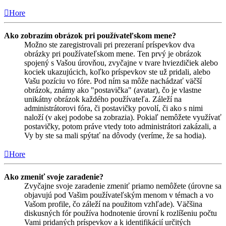
Hore
Ako zobrazím obrázok pri používateľskom mene?
Možno ste zaregistrovali pri prezeraní príspevkov dva
obrázky pri používateľskom mene. Ten prvý je obrázok
spojený s Vašou úrovňou, zvyčajne v tvare hviezdičiek alebo
kociek ukazujúcich, koľko príspevkov ste už pridali, alebo
Vašu pozíciu vo fóre. Pod ním sa môže nachádzať väčší
obrázok, známy ako "postavička" (avatar), čo je vlastne
unikátny obrázok každého používateľa. Záleží na
administrátorovi fóra, či postavičky povolí, či ako s nimi
naloží (v akej podobe sa zobrazia). Pokiaľ nemôžete využívať
postavičky, potom práve vtedy toto administrátori zakázali, a
Vy by ste sa mali spýtať na dôvody (veríme, že sa hodia).
Hore
Ako zmeniť svoje zaradenie?
Zvyčajne svoje zaradenie zmeniť priamo nemôžete (úrovne sa
objavujú pod Vašim používateľským menom v témach a vo
Vašom profile, čo záleží na použitom vzhľade). Väčšina
diskusných fór používa hodnotenie úrovní k rozlíšeniu počtu
Vami pridaných príspevkov a k identifikácií určitých