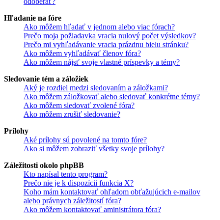
odoberať?
Hľadanie na fóre
Ako môžem hľadať v jednom alebo viac fórach?
Prečo moja požiadavka vracia nulový počet výsledkov?
Prečo mi vyhľadávanie vracia prázdnu bielu stránku?
Ako môžem vyhľadávať členov fóra?
Ako môžem nájsť svoje vlastné príspevky a témy?
Sledovanie tém a záložiek
Aký je rozdiel medzi sledovaním a záložkami?
Ako môžem záložkovať alebo sledovať konkrétne témy?
Ako môžem sledovať zvolené fóra?
Ako môžem zrušiť sledovanie?
Prílohy
Aké prílohy sú povolené na tomto fóre?
Ako si môžem zobraziť všetky svoje prílohy?
Záležitosti okolo phpBB
Kto napísal tento program?
Prečo nie je k dispozícii funkcia X?
Koho mám kontaktovať ohľadom obťažujúcich e-mailov
alebo právnych záležitostí fóra?
Ako môžem kontaktovať aministrátora fóra?