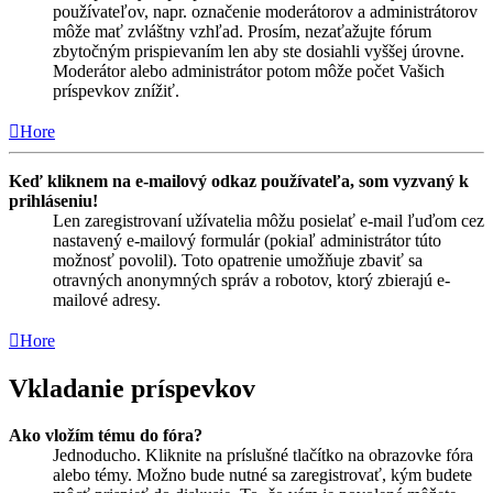
používateľov, napr. označenie moderátorov a administrátorov
môže mať zvláštny vzhľad. Prosím, nezaťažujte fórum
zbytočným prispievaním len aby ste dosiahli vyššej úrovne.
Moderátor alebo administrátor potom môže počet Vašich
príspevkov znížiť.
Hore
Keď kliknem na e-mailový odkaz používateľa, som vyzvaný k
prihláseniu!
Len zaregistrovaní užívatelia môžu posielať e-mail ľuďom cez
nastavený e-mailový formulár (pokiaľ administrátor túto
možnosť povolil). Toto opatrenie umožňuje zbaviť sa
otravných anonymných správ a robotov, ktorý zbierajú e-
mailové adresy.
Hore
Vkladanie príspevkov
Ako vložím tému do fóra?
Jednoducho. Kliknite na príslušné tlačítko na obrazovke fóra
alebo témy. Možno bude nutné sa zaregistrovať, kým budete