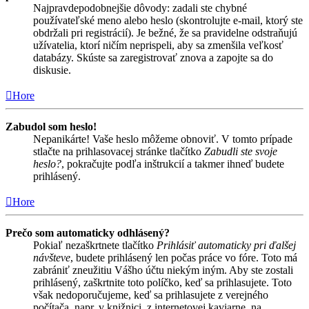
Najpravdepodobnejšie dôvody: zadali ste chybné
používateľské meno alebo heslo (skontrolujte e-mail, ktorý ste
obdržali pri registrácií). Je bežné, že sa pravidelne odstraňujú
užívatelia, ktorí ničím neprispeli, aby sa zmenšila veľkosť
databázy. Skúste sa zaregistrovať znova a zapojte sa do
diskusie.
Hore
Zabudol som heslo!
Nepanikárte! Vaše heslo môžeme obnoviť. V tomto prípade
stlačte na prihlasovacej stránke tlačítko
Zabudli ste svoje
heslo?
, pokračujte podľa inštrukcií a takmer ihneď budete
prihlásený.
Hore
Prečo som automaticky odhlásený?
Pokiaľ nezaškrtnete tlačítko
Prihlásiť automaticky pri ďalšej
návšteve
, budete prihlásený len počas práce vo fóre. Toto má
zabrániť zneužitiu Vášho účtu niekým iným. Aby ste zostali
prihlásený, zaškrtnite toto políčko, keď sa prihlasujete. Toto
však nedoporučujeme, keď sa prihlasujete z verejného
počítača, napr. v knižnici, z internetovej kaviarne, na