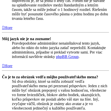
odpoveďou je, že sa jedná o letný čas. Fórum nie je stavané
na uplatňovanie rozdielov medzi štandardným a letným
časom, takže sa môže jednať o 1 hodinový rozdiel. Riešením
môže byť posunutie časového pásma o jednu hodinu po dobu
trvania letného času.
Hore
Môj jazyk nie je na zozname!
Pravdepodobne administrátor nenainštaloval tento jazyk,
alebo ho nikto do tohto jazyka zatiaľ nepreložil. Kontaktujte
administrátora, prípadne si preklad vytvorte sami. Pre viac
informácií navštívte stránky
phpBB Group
.
Hore
Čo je to za obrázok vedľa môjho používateľského mena?
Sú dva obrázky, ktoré sa môžu zobraziť vedľa
používateľského mena pri prezeraní príspevkov. Jeden z nich
môže byť obrázok prepojený s vašou hodnosťou, všeobecne
vo forme hviezdičiek, blokov alebo bodiek, ukazujúcich,
koľko príspevkov ste poslali alebo váš stav na fóre. Iný,
zvyčajne väčší, obrázok je známy ako avatar a je vo
všeobecnosti jedinečný u každého používateľa.