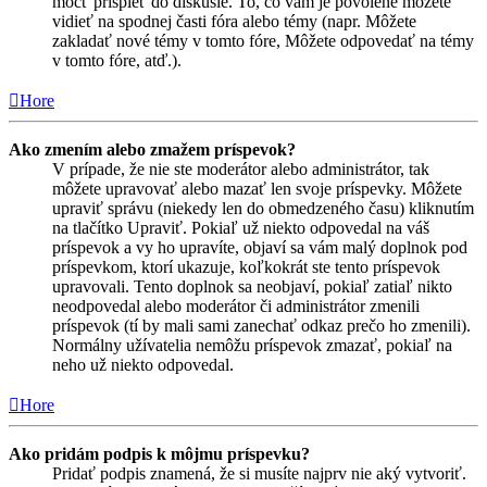
môcť prispieť do diskusie. To, čo vám je povolené môžete
vidieť na spodnej časti fóra alebo témy (napr. Môžete
zakladať nové témy v tomto fóre, Môžete odpovedať na témy
v tomto fóre, atď.).
Hore
Ako zmením alebo zmažem príspevok?
V prípade, že nie ste moderátor alebo administrátor, tak
môžete upravovať alebo mazať len svoje príspevky. Môžete
upraviť správu (niekedy len do obmedzeného času) kliknutím
na tlačítko Upraviť. Pokiaľ už niekto odpovedal na váš
príspevok a vy ho upravíte, objaví sa vám malý doplnok pod
príspevkom, ktorí ukazuje, koľkokrát ste tento príspevok
upravovali. Tento doplnok sa neobjaví, pokiaľ zatiaľ nikto
neodpovedal alebo moderátor či administrátor zmenili
príspevok (tí by mali sami zanechať odkaz prečo ho zmenili).
Normálny užívatelia nemôžu príspevok zmazať, pokiaľ na
neho už niekto odpovedal.
Hore
Ako pridám podpis k môjmu príspevku?
Pridať podpis znamená, že si musíte najprv nie aký vytvoriť.