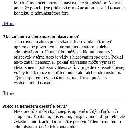
Maximálny počet možností nastavuje Administrátor. Ak máte
pocit, že potrebujete pridať viac možností pre vaše hlasovanie,
kontaktujte administrátora fóra.
Hore
Ako zmením alebo zmažem hlasovanie?
Je to rovnako ako s príspevkami, hlasovania môžu byť
upravované pôvodným autorom, moderátorom alebo
administrátorom. Upraviť ho môžete kliknutím na prvý
príspevok v téme (toto je vždy s hlasovaním spojené). Pokiaľ
nikto zatiaľ nehlasoval, pokiaľ užívatelia môžu vymazať
alebo zmeniť položku v hlasovaní, v prípade už uskutočnenej
voľby to tak môže učiniť len moderátor alebo administrátor.
Týmto opatrením sa snažíme zabrániť manipulácii s
výsledkami hlasovania.
Hore
Prečo sa nemôžem dostať k fóru?
Niektoré fóra môžu byť zneprístupnené určitým ľuďom či
skupinám. K čítaniu, prezeraniu, prispievaniu atď. potrebujete
zvláštnu autorizáciu, ktorú môže poskytnúť len moderátor a
administrátor, takže ich kontaktujte.