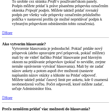
To urobíte cez stránku
Profil
v používateľskom panely.
Podpis môžete pridať k práve písanému príspevku označením
okienka
Pripojiť podpis
. Môžete taktiež pridať rovnaký
podpis pre všetky vaše príspevky označením príslušného
políčka v nastavení profilu (je možné nepridávať podpis k
vybraným príspevkom odstránením tohto označenia).
Hore
Ako vytvorím hlasovanie?
Vytvorenie hlasovania je jednoduché. Pokiaľ pridáte nový
príspevok (alebo upravujete prví príspevok, pokiaľ môžete)
mali by ste vidieť tlačítko Pridať hlasovanie pod hlavným
oknom na pridávanie príspevkov (pokiaľ to nevidíte, zrejme
nemáte oprávnenie vytvárať hlasovania). Mali by ste zadať
názov ankety a potom aspoň dve možnosti (nastavte
napísaním názov otázky a kliknite na Pridať odpoveď.
Môžete taktiež pridať časový limit pre anketu, kde 0 znamená
neobmedzenú voľbu. Počet odpovedí, ktoré môžete zadať,
určuje Administrátor fóra.
Hore
Prečo nemôžem pridať viac možností do hlasovania?