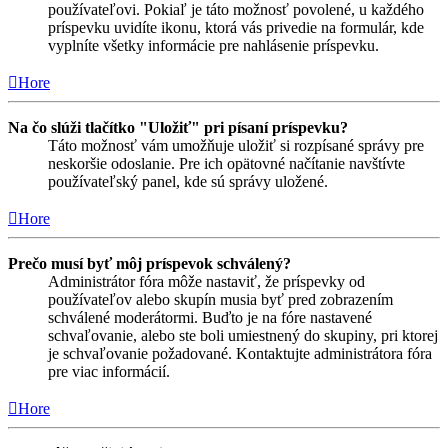
používateľovi. Pokiaľ je táto možnosť povolené, u každého
príspevku uvidíte ikonu, ktorá vás privedie na formulár, kde
vyplníte všetky informácie pre nahlásenie príspevku.
Hore
Na čo slúži tlačítko "Uložiť" pri písaní príspevku?
Táto možnosť vám umožňuje uložiť si rozpísané správy pre
neskoršie odoslanie. Pre ich opätovné načítanie navštívte
používateľský panel, kde sú správy uložené.
Hore
Prečo musí byť môj príspevok schválený?
Administrátor fóra môže nastaviť, že príspevky od
používateľov alebo skupín musia byť pred zobrazením
schválené moderátormi. Buďto je na fóre nastavené
schvaľovanie, alebo ste boli umiestnený do skupiny, pri ktorej
je schvaľovanie požadované. Kontaktujte administrátora fóra
pre viac informácií.
Hore