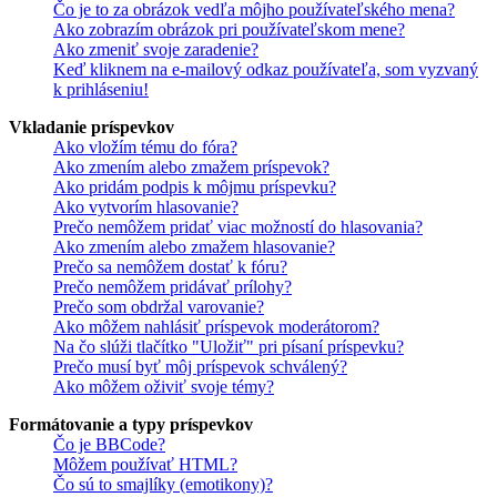
Čo je to za obrázok vedľa môjho používateľského mena?
Ako zobrazím obrázok pri používateľskom mene?
Ako zmeniť svoje zaradenie?
Keď kliknem na e-mailový odkaz používateľa, som vyzvaný
k prihláseniu!
Vkladanie príspevkov
Ako vložím tému do fóra?
Ako zmením alebo zmažem príspevok?
Ako pridám podpis k môjmu príspevku?
Ako vytvorím hlasovanie?
Prečo nemôžem pridať viac možností do hlasovania?
Ako zmením alebo zmažem hlasovanie?
Prečo sa nemôžem dostať k fóru?
Prečo nemôžem pridávať prílohy?
Prečo som obdržal varovanie?
Ako môžem nahlásiť príspevok moderátorom?
Na čo slúži tlačítko "Uložiť" pri písaní príspevku?
Prečo musí byť môj príspevok schválený?
Ako môžem oživiť svoje témy?
Formátovanie a typy príspevkov
Čo je BBCode?
Môžem používať HTML?
Čo sú to smajlíky (emotikony)?