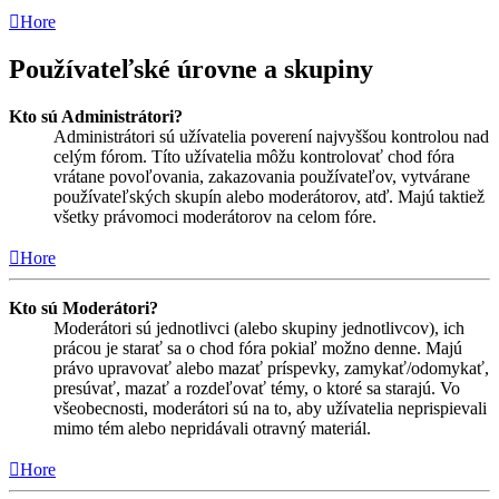
Hore
Používateľské úrovne a skupiny
Kto sú Administrátori?
Administrátori sú užívatelia poverení najvyššou kontrolou nad
celým fórom. Títo užívatelia môžu kontrolovať chod fóra
vrátane povoľovania, zakazovania používateľov, vytvárane
používateľských skupín alebo moderátorov, atď. Majú taktiež
všetky právomoci moderátorov na celom fóre.
Hore
Kto sú Moderátori?
Moderátori sú jednotlivci (alebo skupiny jednotlivcov), ich
prácou je starať sa o chod fóra pokiaľ možno denne. Majú
právo upravovať alebo mazať príspevky, zamykať/odomykať,
presúvať, mazať a rozdeľovať témy, o ktoré sa starajú. Vo
všeobecnosti, moderátori sú na to, aby užívatelia neprispievali
mimo tém alebo nepridávali otravný materiál.
Hore