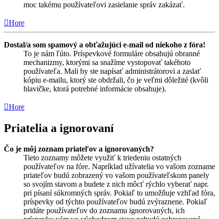
moc takému používateľovi zasielanie správ zakázať.
Hore
Dostal/a som spamový a obťažujúci e-mail od niekoho z fóra!
To je nám ľúto. Príspevkové formuláre obsahujú obranné
mechanizmy, ktorými sa snažíme vystopovať takéhoto
používateľa. Mali by ste napísať administrátorovi a zaslať
kópiu e-mailu, ktorý ste obdržali, čo je veľmi dôležité (kvôli
hlavičke, ktorá potrebné informácie obsahuje).
Hore
Priatelia a ignorovaní
Čo je môj zoznam priateľov a ignorovaných?
Tieto zoznamy môžete využiť k triedeniu ostatných
používateľov na fóre. Napríklad užívatelia vo vašom zozname
priateľov budú zobrazený vo vašom používateľskom panely
so svojím stavom a budete z nich môcť rýchlo vyberať napr.
pri písaní súkromných správ. Pokiaľ to umožňuje vzhľad fóra,
príspevky od týchto používateľov budú zvýraznene. Pokiaľ
pridáte používateľov do zoznamu ignorovaných, ich