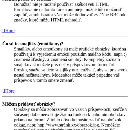
Bohužiaľ nie je možné používať akékoľvek HTML
formátovanie na tomto fóre a ani nieje možné túto možnosť
zapnúť, administrátor však môže definovať zvláštne BBCode
značky, ktoré môžu HTML nahradiť.
Hore
Čo sú to smajlíky (emotikony)?
Smajlíky, alebo emotikony sú malé grafické obrázky, ktoré sa
používajú k vyjadreniu emócií použitím malého kódu, napr. :)
znamená šťastný, :( znamená smutný. Kompletný zoznam
smajlíkov si môžete prezrieť v príspevkovom formulári.
Prosím, snažte sa tieto smajlíky nezneužívať, aby sa príspevok
nestal nečitateľným. Moderátor môže taktiež prípadne váš
príspevok v tomto smere zmeniť.
Hore
Môžem pridávať obrázky?
Obrázky sa môžu zobrazovať vo vašich príspevkoch, keďže v
súčasnej dobe neexistuje žiadna funkcia k nahraniu obrázkov
priamo na fórum. Z tohto dôvodu musíte zadať na obrázok
odkaz, napr. http://www.stránk.xx/obrazok.jpg. Nemôžete