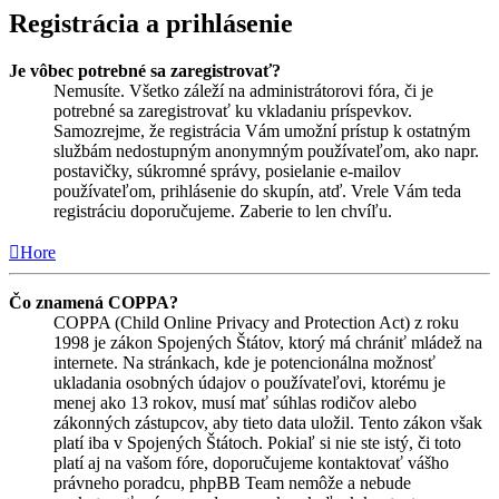
Registrácia a prihlásenie
Je vôbec potrebné sa zaregistrovať?
Nemusíte. Všetko záleží na administrátorovi fóra, či je
potrebné sa zaregistrovať ku vkladaniu príspevkov.
Samozrejme, že registrácia Vám umožní prístup k ostatným
službám nedostupným anonymným používateľom, ako napr.
postavičky, súkromné správy, posielanie e-mailov
používateľom, prihlásenie do skupín, atď. Vrele Vám teda
registráciu doporučujeme. Zaberie to len chvíľu.
Hore
Čo znamená COPPA?
COPPA (Child Online Privacy and Protection Act) z roku
1998 je zákon Spojených Štátov, ktorý má chrániť mládež na
internete. Na stránkach, kde je potencionálna možnosť
ukladania osobných údajov o používateľovi, ktorému je
menej ako 13 rokov, musí mať súhlas rodičov alebo
zákonných zástupcov, aby tieto data uložil. Tento zákon však
platí iba v Spojených Štátoch. Pokiaľ si nie ste istý, či toto
platí aj na vašom fóre, doporučujeme kontaktovať vášho
právneho poradcu, phpBB Team nemôže a nebude