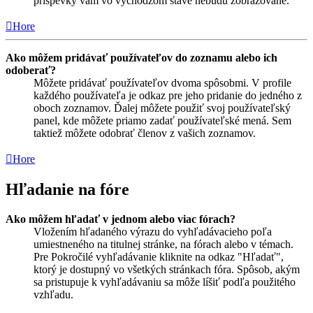
príspevky vám vo východzom stave nebudú zobrazované.
Hore
Ako môžem pridávať používateľov do zoznamu alebo ich
odoberať?
Môžete pridávať používateľov dvoma spôsobmi. V profile
každého používateľa je odkaz pre jeho pridanie do jedného z
oboch zoznamov. Ďalej môžete použiť svoj používateľský
panel, kde môžete priamo zadať používateľské mená. Sem
taktiež môžete odobrať členov z vašich zoznamov.
Hore
Hľadanie na fóre
Ako môžem hľadať v jednom alebo viac fórach?
Vložením hľadaného výrazu do vyhľadávacieho poľa
umiestneného na titulnej stránke, na fórach alebo v témach.
Pre Pokročilé vyhľadávanie kliknite na odkaz "Hľadať",
ktorý je dostupný vo všetkých stránkach fóra. Spôsob, akým
sa pristupuje k vyhľadávaniu sa môže líšiť podľa použitého
vzhľadu.