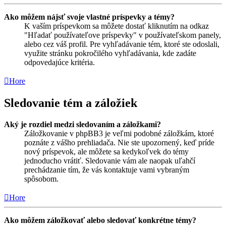
Ako môžem nájsť svoje vlastné príspevky a témy?
K vaším príspevkom sa môžete dostať kliknutím na odkaz
"Hľadať používateľove príspevky" v používateľskom panely,
alebo cez váš profil. Pre vyhľadávanie tém, ktoré ste odoslali,
využite stránku pokročilého vyhľadávania, kde zadáte
odpovedajúce kritéria.
Hore
Sledovanie tém a záložiek
Aký je rozdiel medzi sledovaním a záložkami?
Záložkovanie v phpBB3 je veľmi podobné záložkám, ktoré
poznáte z vášho prehliadača. Nie ste upozornený, keď príde
nový príspevok, ale môžete sa kedykoľvek do témy
jednoducho vrátiť. Sledovanie vám ale naopak uľahčí
prechádzanie tím, že vás kontaktuje vami vybraným
spôsobom.
Hore
Ako môžem záložkovať alebo sledovať konkrétne témy?