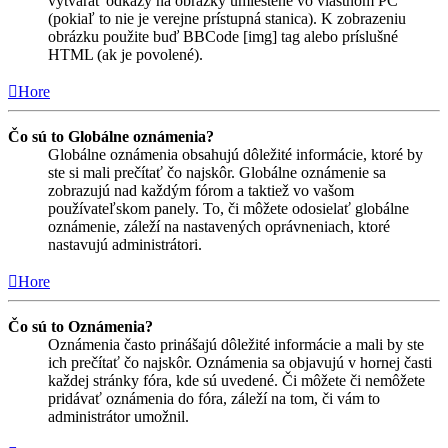
vytvárať odkazy na obrázky umiestené vo vlastnom PC
(pokiaľ to nie je verejne prístupná stanica). K zobrazeniu
obrázku použite buď BBCode [img] tag alebo príslušné
HTML (ak je povolené).
Hore
Čo sú to Globálne oznámenia?
Globálne oznámenia obsahujú dôležité informácie, ktoré by
ste si mali prečítať čo najskôr. Globálne oznámenie sa
zobrazujú nad každým fórom a taktiež vo vašom
používateľskom panely. To, či môžete odosielať globálne
oznámenie, záleží na nastavených oprávneniach, ktoré
nastavujú administrátori.
Hore
Čo sú to Oznámenia?
Oznámenia často prinášajú dôležité informácie a mali by ste
ich prečítať čo najskôr. Oznámenia sa objavujú v hornej časti
každej stránky fóra, kde sú uvedené. Či môžete či nemôžete
pridávať oznámenia do fóra, záleží na tom, či vám to
administrátor umožnil.