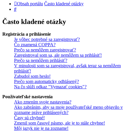
Obsah portálu
Často kladené otázky
Hľadať
Často kladené otázky
Registrácia a prihlásenie
Je vôbec potrebné sa zaregistrovať?
Čo znamená COPPA?
Prečo sa nemôžem zaregistrovať?
Zaregistroval som sa, ale nemôžem sa prihlásiť!
Prečo sa nemôžem prihlásiť?
V minulosti som sa zaregistroval, avšak teraz sa nemôžem
prihlásiť!
Zabudol som heslo!
Prečo som automaticky odhlásený?
Na čo slúži odkaz "Vymazať cookies"?
Používateľské nastavenia
Ako zmením svoje nastavenia?
Ako zabránim, aby sa moje používateľské meno objavilo v
zozname práve prihlásených?
Časy sú chybné!
Zmenil som časové pásmo, ale je to stále chybne!
Môj jazyk nie je na zozname!