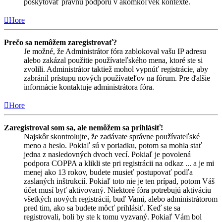
poskytovať právnu podporu v akomkoľvek kontexte.
Hore
Prečo sa nemôžem zaregistrovať?
Je možné, že Administrátor fóra zablokoval vašu IP adresu
alebo zakázal použitie používateľského mena, ktoré ste si
zvolili. Administrátor taktiež mohol vypnúť registrácie, aby
zabránil prístupu nových používateľov na fórum. Pre ďalšie
informácie kontaktuje administrátora fóra.
Hore
Zaregistroval som sa, ale nemôžem sa prihlásiť!
Najskôr skontrolujte, že zadávate správne používateľské
meno a heslo. Pokiaľ sú v poriadku, potom sa mohla stať
jedna z nasledovných dvoch vecí. Pokiaľ je povolená
podpora COPPA a klikli ste pri registrácii na odkaz ... a je mi
menej ako 13 rokov, budete musieť postupovať podľa
zaslaných inštrukcií. Pokiaľ toto nie je ten prípad, potom Váš
účet musí byť aktivovaný. Niektoré fóra potrebujú aktiváciu
všetkých nových registrácií, buď Vami, alebo administrátorom
pred tim, ako sa budete môcť prihlásiť. Keď ste sa
registrovali, boli by ste k tomu vyzvaný. Pokiaľ Vám bol