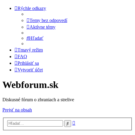
Rýchle odkazy
Temy bez odpovedí
Aktívne témy
Hľadať
Tmavý režim
FAQ
Prihlásiť sa
Vytvoriť účet
Webforum.sk
Diskusné fórum o zbraniach a strelive
Prejsť na obsah
Rozšírené
Hľadať
vyhľadávanie