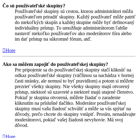
Čo sú používateľské skupiny?
Používateľské skupiny sú cestou, ktorou administrátori môžu
používateľom priradiť skupiny. Každý používateľ môže patriť
do niekoľkých skupín a každej skupine môže byť definovaný
individuálny prístup. To umožňuje administrátorom ľahšie
nastaviť niekoľko používateľov ako moderátorov fóra alebo
im dať prístup na súkromné fórum, atď.
Hore
Ako sa môžem zapojiť do používateľskej skupiny?
Pre pripojenie sa do používateľskej skupiny stačí kliknúť na
odkaz používateľské skupiny (väčšinou sa nachádza v hornej
časti stránky, ale nemusí to byť pravidlom) a potom si môžete
prezrieť všetky skupiny. Nie všetky skupiny majú otvorený
prístup, niektoré sú uzavreté a niektoré majú utajené členstvo.
Pokiaľ je skupina otvorená, môžete žiadať o zaradenie
kliknutím na príslušné tlačítko. Moderátor používateľskej
skupiny musí vašu žiadosť schváliť a môže sa vás spýtať na
dôvody, prečo chcete do skupiny vstúpiť. Prosím, nenadávajte
moderátorovi, pokiaľ vašej žiadosti nevyhovie. Má svoj
dôvod.
Hore