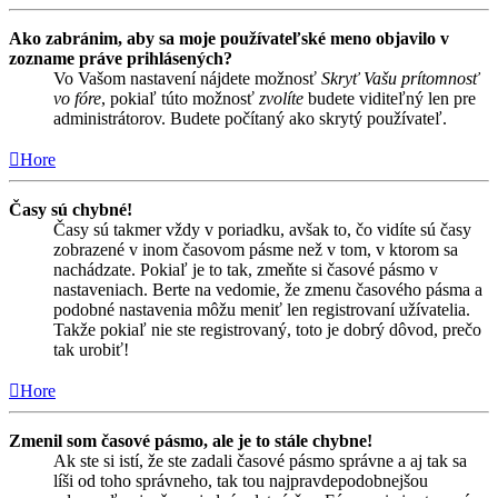
Ako zabránim, aby sa moje používateľské meno objavilo v
zozname práve prihlásených?
Vo Vašom nastavení nájdete možnosť
Skryť Vašu prítomnosť
vo fóre
, pokiaľ túto možnosť
zvolíte
budete viditeľný len pre
administrátorov. Budete počítaný ako skrytý používateľ.
Hore
Časy sú chybné!
Časy sú takmer vždy v poriadku, avšak to, čo vidíte sú časy
zobrazené v inom časovom pásme než v tom, v ktorom sa
nachádzate. Pokiaľ je to tak, zmeňte si časové pásmo v
nastaveniach. Berte na vedomie, že zmenu časového pásma a
podobné nastavenia môžu meniť len registrovaní užívatelia.
Takže pokiaľ nie ste registrovaný, toto je dobrý dôvod, prečo
tak urobiť!
Hore
Zmenil som časové pásmo, ale je to stále chybne!
Ak ste si istí, že ste zadali časové pásmo správne a aj tak sa
líši od toho správneho, tak tou najpravdepodobnejšou