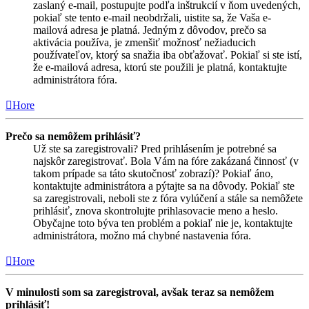
zaslaný e-mail, postupujte podľa inštrukcií v ňom uvedených,
pokiaľ ste tento e-mail neobdržali, uistite sa, že Vaša e-
mailová adresa je platná. Jedným z dôvodov, prečo sa
aktivácia používa, je zmenšiť možnosť nežiaducich
používateľov, ktorý sa snažia iba obťažovať. Pokiaľ si ste istí,
že e-mailová adresa, ktorú ste použili je platná, kontaktujte
administrátora fóra.
Hore
Prečo sa nemôžem prihlásiť?
Už ste sa zaregistrovali? Pred prihlásením je potrebné sa
najskôr zaregistrovať. Bola Vám na fóre zakázaná činnosť (v
takom prípade sa táto skutočnosť zobrazí)? Pokiaľ áno,
kontaktujte administrátora a pýtajte sa na dôvody. Pokiaľ ste
sa zaregistrovali, neboli ste z fóra vylúčení a stále sa nemôžete
prihlásiť, znova skontrolujte prihlasovacie meno a heslo.
Obyčajne toto býva ten problém a pokiaľ nie je, kontaktujte
administrátora, možno má chybné nastavenia fóra.
Hore
V minulosti som sa zaregistroval, avšak teraz sa nemôžem
prihlásiť!