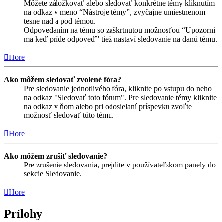
Môžete záložkovať alebo sledovať konkrétne témy kliknutím
na odkaz v meno “Nástroje témy”, zvyčajne umiestnenom
tesne nad a pod témou.
Odpovedaním na tému so zaškrtnutou možnosťou “Upozorni
ma keď príde odpoveď” tiež nastaví sledovanie na danú tému.
Hore
Ako môžem sledovať zvolené fóra?
Pre sledovanie jednotlivého fóra, kliknite po vstupu do neho
na odkaz "Sledovať toto fórum". Pre sledovanie témy kliknite
na odkaz v ňom alebo pri odosielaní príspevku zvoľte
možnosť sledovať túto tému.
Hore
Ako môžem zrušiť sledovanie?
Pre zrušenie sledovania, prejdite v používateľskom panely do
sekcie Sledovanie.
Hore
Prílohy