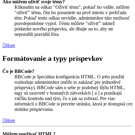
Ako môžem oživiť svoje témy?
Kliknutím na odkaz "Oživiť tému", pokiaľ ho vidíte, môžete
"oživiť" tému, čím ho posuniete na prvé miesto v prehľadu
tém. Pokiaľ tento odkaz nevidíte, administrátor túto možnosť
pravdepodobne vypol. Tému môžete "oživiť" taktiež
pridaním nového príspevku, ale dbajte na to, aby ste
neporušili pravidlá fóra.
Hore
Formátovanie a typy príspevkov
Čo je BBCode?
BBCode je špeciálna konfigurácia HTML. O jeho použití
rozhoduje administrátor (môže to zakázať pre jednotlivé
príspevky). BBCode sám o sebe je podobný štýlu HTML,
tagy sú uzavreté v hranatých zátvorkách [ a ] a ponúkajú
väčšiu kontrolu nad tým, čo a jak sa zobrazí. Pre viac
informácií o BBCode si prezrite stránku, ktorá je dostupná cez
stránku prispievania.
Hore
Môžem používať HTML?