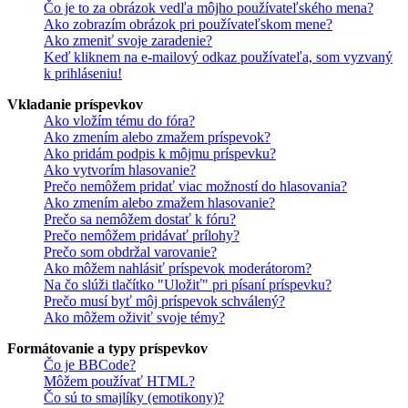
Čo je to za obrázok vedľa môjho používateľského mena?
Ako zobrazím obrázok pri používateľskom mene?
Ako zmeniť svoje zaradenie?
Keď kliknem na e-mailový odkaz používateľa, som vyzvaný
k prihláseniu!
Vkladanie príspevkov
Ako vložím tému do fóra?
Ako zmením alebo zmažem príspevok?
Ako pridám podpis k môjmu príspevku?
Ako vytvorím hlasovanie?
Prečo nemôžem pridať viac možností do hlasovania?
Ako zmením alebo zmažem hlasovanie?
Prečo sa nemôžem dostať k fóru?
Prečo nemôžem pridávať prílohy?
Prečo som obdržal varovanie?
Ako môžem nahlásiť príspevok moderátorom?
Na čo slúži tlačítko "Uložiť" pri písaní príspevku?
Prečo musí byť môj príspevok schválený?
Ako môžem oživiť svoje témy?
Formátovanie a typy príspevkov
Čo je BBCode?
Môžem používať HTML?
Čo sú to smajlíky (emotikony)?