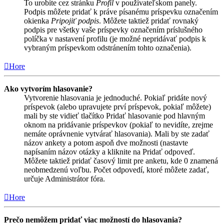
To urobíte cez stránku
Profil
v používateľskom panely.
Podpis môžete pridať k práve písanému príspevku označením
okienka
Pripojiť podpis
. Môžete taktiež pridať rovnaký
podpis pre všetky vaše príspevky označením príslušného
políčka v nastavení profilu (je možné nepridávať podpis k
vybraným príspevkom odstránením tohto označenia).
Hore
Ako vytvorím hlasovanie?
Vytvorenie hlasovania je jednoduché. Pokiaľ pridáte nový
príspevok (alebo upravujete prví príspevok, pokiaľ môžete)
mali by ste vidieť tlačítko Pridať hlasovanie pod hlavným
oknom na pridávanie príspevkov (pokiaľ to nevidíte, zrejme
nemáte oprávnenie vytvárať hlasovania). Mali by ste zadať
názov ankety a potom aspoň dve možnosti (nastavte
napísaním názov otázky a kliknite na Pridať odpoveď.
Môžete taktiež pridať časový limit pre anketu, kde 0 znamená
neobmedzenú voľbu. Počet odpovedí, ktoré môžete zadať,
určuje Administrátor fóra.
Hore
Prečo nemôžem pridať viac možností do hlasovania?