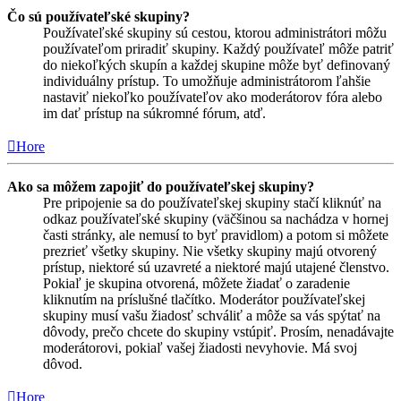
Čo sú používateľské skupiny?
Používateľské skupiny sú cestou, ktorou administrátori môžu
používateľom priradiť skupiny. Každý používateľ môže patriť
do niekoľkých skupín a každej skupine môže byť definovaný
individuálny prístup. To umožňuje administrátorom ľahšie
nastaviť niekoľko používateľov ako moderátorov fóra alebo
im dať prístup na súkromné fórum, atď.
Hore
Ako sa môžem zapojiť do používateľskej skupiny?
Pre pripojenie sa do používateľskej skupiny stačí kliknúť na
odkaz používateľské skupiny (väčšinou sa nachádza v hornej
časti stránky, ale nemusí to byť pravidlom) a potom si môžete
prezrieť všetky skupiny. Nie všetky skupiny majú otvorený
prístup, niektoré sú uzavreté a niektoré majú utajené členstvo.
Pokiaľ je skupina otvorená, môžete žiadať o zaradenie
kliknutím na príslušné tlačítko. Moderátor používateľskej
skupiny musí vašu žiadosť schváliť a môže sa vás spýtať na
dôvody, prečo chcete do skupiny vstúpiť. Prosím, nenadávajte
moderátorovi, pokiaľ vašej žiadosti nevyhovie. Má svoj
dôvod.
Hore