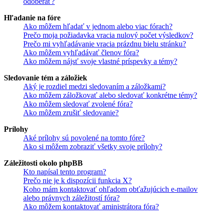
odoberať?
Hľadanie na fóre
Ako môžem hľadať v jednom alebo viac fórach?
Prečo moja požiadavka vracia nulový počet výsledkov?
Prečo mi vyhľadávanie vracia prázdnu bielu stránku?
Ako môžem vyhľadávať členov fóra?
Ako môžem nájsť svoje vlastné príspevky a témy?
Sledovanie tém a záložiek
Aký je rozdiel medzi sledovaním a záložkami?
Ako môžem záložkovať alebo sledovať konkrétne témy?
Ako môžem sledovať zvolené fóra?
Ako môžem zrušiť sledovanie?
Prílohy
Aké prílohy sú povolené na tomto fóre?
Ako si môžem zobraziť všetky svoje prílohy?
Záležitosti okolo phpBB
Kto napísal tento program?
Prečo nie je k dispozícii funkcia X?
Koho mám kontaktovať ohľadom obťažujúcich e-mailov
alebo právnych záležitostí fóra?
Ako môžem kontaktovať aministrátora fóra?