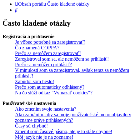
Obsah portálu
Často kladené otázky
Hľadať
Často kladené otázky
Registrácia a prihlásenie
Je vôbec potrebné sa zaregistrovať?
Čo znamená COPPA?
Prečo sa nemôžem zaregistrovať?
Zaregistroval som sa, ale nemôžem sa prihlásiť!
Prečo sa nemôžem prihlásiť?
V minulosti som sa zaregistroval, avšak teraz sa nemôžem
prihlásiť!
Zabudol som heslo!
Prečo som automaticky odhlásený?
Na čo slúži odkaz "Vymazať cookies"?
Používateľské nastavenia
Ako zmením svoje nastavenia?
Ako zabránim, aby sa moje používateľské meno objavilo v
zozname práve prihlásených?
Časy sú chybné!
Zmenil som časové pásmo, ale je to stále chybne!
Môj jazyk nie je na zozname!