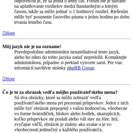
odpoveďou je, že sa jedná o letný čas. Fórum nie je stavané
na uplatňovanie rozdielov medzi štandardným a letným
časom, takže sa môže jednať o 1 hodinový rozdiel. Riešením
môže byť posunutie časového pásma o jednu hodinu po dobu
trvania letného času.
Hore
Môj jazyk nie je na zozname!
Pravdepodobne administrátor nenainštaloval tento jazyk,
alebo ho nikto do tohto jazyka zatiaľ nepreložil. Kontaktujte
administrátora, prípadne si preklad vytvorte sami. Pre viac
informácií navštívte stránky
phpBB Group
.
Hore
Čo je to za obrázok vedľa môjho používateľského mena?
Sú dva obrázky, ktoré sa môžu zobraziť vedľa
používateľského mena pri prezeraní príspevkov. Jeden z nich
môže byť obrázok prepojený s vašou hodnosťou, všeobecne
vo forme hviezdičiek, blokov alebo bodiek, ukazujúcich,
koľko príspevkov ste poslali alebo váš stav na fóre. Iný,
zvyčajne väčší, obrázok je známy ako avatar a je vo
všeobecnosti jedinečný u každého používateľa.