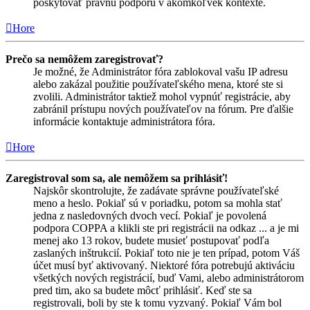
poskytovať právnu podporu v akomkoľvek kontexte.
Hore
Prečo sa nemôžem zaregistrovať?
Je možné, že Administrátor fóra zablokoval vašu IP adresu
alebo zakázal použitie používateľského mena, ktoré ste si
zvolili. Administrátor taktiež mohol vypnúť registrácie, aby
zabránil prístupu nových používateľov na fórum. Pre ďalšie
informácie kontaktuje administrátora fóra.
Hore
Zaregistroval som sa, ale nemôžem sa prihlásiť!
Najskôr skontrolujte, že zadávate správne používateľské
meno a heslo. Pokiaľ sú v poriadku, potom sa mohla stať
jedna z nasledovných dvoch vecí. Pokiaľ je povolená
podpora COPPA a klikli ste pri registrácii na odkaz ... a je mi
menej ako 13 rokov, budete musieť postupovať podľa
zaslaných inštrukcií. Pokiaľ toto nie je ten prípad, potom Váš
účet musí byť aktivovaný. Niektoré fóra potrebujú aktiváciu
všetkých nových registrácií, buď Vami, alebo administrátorom
pred tim, ako sa budete môcť prihlásiť. Keď ste sa
registrovali, boli by ste k tomu vyzvaný. Pokiaľ Vám bol