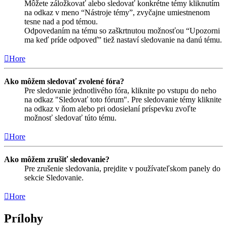
Môžete záložkovať alebo sledovať konkrétne témy kliknutím
na odkaz v meno “Nástroje témy”, zvyčajne umiestnenom
tesne nad a pod témou.
Odpovedaním na tému so zaškrtnutou možnosťou “Upozorni
ma keď príde odpoveď” tiež nastaví sledovanie na danú tému.
Hore
Ako môžem sledovať zvolené fóra?
Pre sledovanie jednotlivého fóra, kliknite po vstupu do neho
na odkaz "Sledovať toto fórum". Pre sledovanie témy kliknite
na odkaz v ňom alebo pri odosielaní príspevku zvoľte
možnosť sledovať túto tému.
Hore
Ako môžem zrušiť sledovanie?
Pre zrušenie sledovania, prejdite v používateľskom panely do
sekcie Sledovanie.
Hore
Prílohy