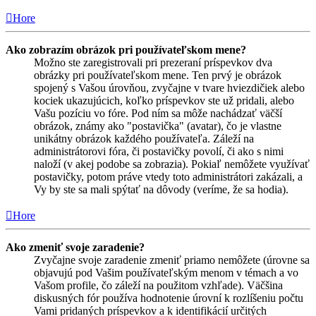
Hore
Ako zobrazím obrázok pri používateľskom mene?
Možno ste zaregistrovali pri prezeraní príspevkov dva
obrázky pri používateľskom mene. Ten prvý je obrázok
spojený s Vašou úrovňou, zvyčajne v tvare hviezdičiek alebo
kociek ukazujúcich, koľko príspevkov ste už pridali, alebo
Vašu pozíciu vo fóre. Pod ním sa môže nachádzať väčší
obrázok, známy ako "postavička" (avatar), čo je vlastne
unikátny obrázok každého používateľa. Záleží na
administrátorovi fóra, či postavičky povolí, či ako s nimi
naloží (v akej podobe sa zobrazia). Pokiaľ nemôžete využívať
postavičky, potom práve vtedy toto administrátori zakázali, a
Vy by ste sa mali spýtať na dôvody (veríme, že sa hodia).
Hore
Ako zmeniť svoje zaradenie?
Zvyčajne svoje zaradenie zmeniť priamo nemôžete (úrovne sa
objavujú pod Vašim používateľským menom v témach a vo
Vašom profile, čo záleží na použitom vzhľade). Väčšina
diskusných fór používa hodnotenie úrovní k rozlíšeniu počtu
Vami pridaných príspevkov a k identifikácií určitých