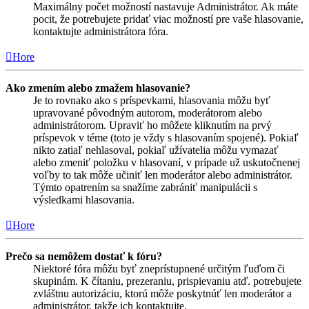
Maximálny počet možností nastavuje Administrátor. Ak máte
pocit, že potrebujete pridať viac možností pre vaše hlasovanie,
kontaktujte administrátora fóra.
Hore
Ako zmením alebo zmažem hlasovanie?
Je to rovnako ako s príspevkami, hlasovania môžu byť
upravované pôvodným autorom, moderátorom alebo
administrátorom. Upraviť ho môžete kliknutím na prvý
príspevok v téme (toto je vždy s hlasovaním spojené). Pokiaľ
nikto zatiaľ nehlasoval, pokiaľ užívatelia môžu vymazať
alebo zmeniť položku v hlasovaní, v prípade už uskutočnenej
voľby to tak môže učiniť len moderátor alebo administrátor.
Týmto opatrením sa snažíme zabrániť manipulácii s
výsledkami hlasovania.
Hore
Prečo sa nemôžem dostať k fóru?
Niektoré fóra môžu byť zneprístupnené určitým ľuďom či
skupinám. K čítaniu, prezeraniu, prispievaniu atď. potrebujete
zvláštnu autorizáciu, ktorú môže poskytnúť len moderátor a
administrátor, takže ich kontaktujte.