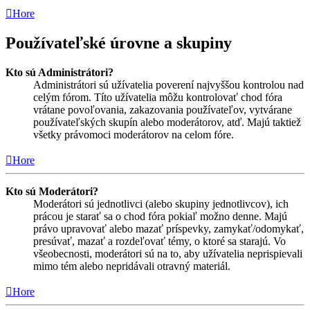
Hore
Používateľské úrovne a skupiny
Kto sú Administrátori?
Administrátori sú užívatelia poverení najvyššou kontrolou nad
celým fórom. Títo užívatelia môžu kontrolovať chod fóra
vrátane povoľovania, zakazovania používateľov, vytvárane
používateľských skupín alebo moderátorov, atď. Majú taktiež
všetky právomoci moderátorov na celom fóre.
Hore
Kto sú Moderátori?
Moderátori sú jednotlivci (alebo skupiny jednotlivcov), ich
prácou je starať sa o chod fóra pokiaľ možno denne. Majú
právo upravovať alebo mazať príspevky, zamykať/odomykať,
presúvať, mazať a rozdeľovať témy, o ktoré sa starajú. Vo
všeobecnosti, moderátori sú na to, aby užívatelia neprispievali
mimo tém alebo nepridávali otravný materiál.
Hore