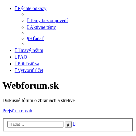
Rýchle odkazy
Temy bez odpovedí
Aktívne témy
Hľadať
Tmavý režim
FAQ
Prihlásiť sa
Vytvoriť účet
Webforum.sk
Diskusné fórum o zbraniach a strelive
Prejsť na obsah
Rozšírené
Hľadať
vyhľadávanie