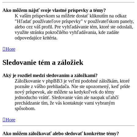
Ako môžem nájsť svoje vlastné príspevky a témy?
K vaším príspevkom sa môžete dostať kliknutím na odkaz
"Hľadať používateľove príspevky" v používateľskom panely,
alebo cez váš profil. Pre vyhľadávanie tém, ktoré ste odoslali,
využite stránku pokročilého vyhľadávania, kde zadáte
odpovedajúce kritéria.
Hore
Sledovanie tém a záložiek
Aký je rozdiel medzi sledovaním a záložkami?
Záložkovanie v phpBB3 je veľmi podobné záložkám, ktoré
poznáte z vášho prehliadača. Nie ste upozornený, keď príde
nový príspevok, ale môžete sa kedykoľvek do témy
jednoducho vrátiť. Sledovanie vám ale naopak uľahčí
prechádzanie tím, že vás kontaktuje vami vybraným
spôsobom.
Hore
Ako môžem záložkovať alebo sledovať konkrétne témy?