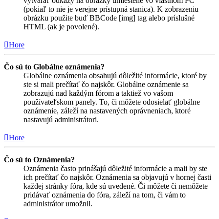
vytvárať odkazy na obrázky umiestené vo vlastnom PC
(pokiaľ to nie je verejne prístupná stanica). K zobrazeniu
obrázku použite buď BBCode [img] tag alebo príslušné
HTML (ak je povolené).
Hore
Čo sú to Globálne oznámenia?
Globálne oznámenia obsahujú dôležité informácie, ktoré by
ste si mali prečítať čo najskôr. Globálne oznámenie sa
zobrazujú nad každým fórom a taktiež vo vašom
používateľskom panely. To, či môžete odosielať globálne
oznámenie, záleží na nastavených oprávneniach, ktoré
nastavujú administrátori.
Hore
Čo sú to Oznámenia?
Oznámenia často prinášajú dôležité informácie a mali by ste
ich prečítať čo najskôr. Oznámenia sa objavujú v hornej časti
každej stránky fóra, kde sú uvedené. Či môžete či nemôžete
pridávať oznámenia do fóra, záleží na tom, či vám to
administrátor umožnil.