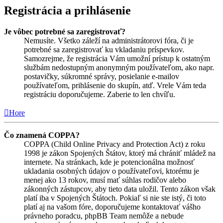
Registrácia a prihlásenie
Je vôbec potrebné sa zaregistrovať?
Nemusíte. Všetko záleží na administrátorovi fóra, či je
potrebné sa zaregistrovať ku vkladaniu príspevkov.
Samozrejme, že registrácia Vám umožní prístup k ostatným
službám nedostupným anonymným používateľom, ako napr.
postavičky, súkromné správy, posielanie e-mailov
používateľom, prihlásenie do skupín, atď. Vrele Vám teda
registráciu doporučujeme. Zaberie to len chvíľu.
Hore
Čo znamená COPPA?
COPPA (Child Online Privacy and Protection Act) z roku
1998 je zákon Spojených Štátov, ktorý má chrániť mládež na
internete. Na stránkach, kde je potencionálna možnosť
ukladania osobných údajov o používateľovi, ktorému je
menej ako 13 rokov, musí mať súhlas rodičov alebo
zákonných zástupcov, aby tieto data uložil. Tento zákon však
platí iba v Spojených Štátoch. Pokiaľ si nie ste istý, či toto
platí aj na vašom fóre, doporučujeme kontaktovať vášho
právneho poradcu, phpBB Team nemôže a nebude