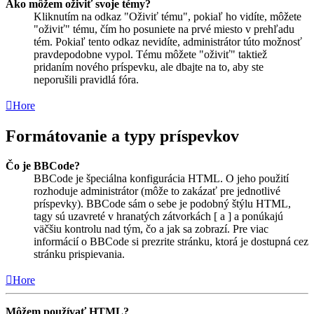
Ako môžem oživiť svoje témy?
Kliknutím na odkaz "Oživiť tému", pokiaľ ho vidíte, môžete
"oživiť" tému, čím ho posuniete na prvé miesto v prehľadu
tém. Pokiaľ tento odkaz nevidíte, administrátor túto možnosť
pravdepodobne vypol. Tému môžete "oživiť" taktiež
pridaním nového príspevku, ale dbajte na to, aby ste
neporušili pravidlá fóra.
Hore
Formátovanie a typy príspevkov
Čo je BBCode?
BBCode je špeciálna konfigurácia HTML. O jeho použití
rozhoduje administrátor (môže to zakázať pre jednotlivé
príspevky). BBCode sám o sebe je podobný štýlu HTML,
tagy sú uzavreté v hranatých zátvorkách [ a ] a ponúkajú
väčšiu kontrolu nad tým, čo a jak sa zobrazí. Pre viac
informácií o BBCode si prezrite stránku, ktorá je dostupná cez
stránku prispievania.
Hore
Môžem používať HTML?