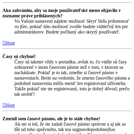
Ako zabránim, aby sa moje používateľské meno objavilo v
zozname práve prihlásených?
Vo Vašom nastavení nájdete možnosť
Skryť Vašu prítomnosť
vo fóre
, pokiaľ túto možnosť
zvolíte
budete viditeľný len pre
administrátorov. Budete počítaný ako skrytý používateľ.
Hore
Časy sú chybné!
Časy sú takmer vždy v poriadku, avšak to, čo vidíte sú časy
zobrazené v inom časovom pásme než v tom, v ktorom sa
nachádzate. Pokiaľ je to tak, zmeňte si časové pásmo v
nastaveniach. Berte na vedomie, že zmenu časového pásma a
podobné nastavenia môžu meniť len registrovaní užívatelia.
Takže pokiaľ nie ste registrovaný, toto je dobrý dôvod, prečo
tak urobiť!
Hore
Zmenil som časové pásmo, ale je to stále chybne!
Ak ste si istí, že ste zadali časové pásmo správne a aj tak sa
líši od toho správneho, tak tou najpravdepodobnejšou