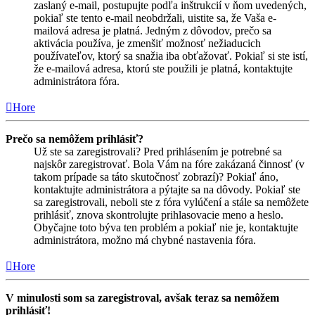
zaslaný e-mail, postupujte podľa inštrukcií v ňom uvedených,
pokiaľ ste tento e-mail neobdržali, uistite sa, že Vaša e-
mailová adresa je platná. Jedným z dôvodov, prečo sa
aktivácia používa, je zmenšiť možnosť nežiaducich
používateľov, ktorý sa snažia iba obťažovať. Pokiaľ si ste istí,
že e-mailová adresa, ktorú ste použili je platná, kontaktujte
administrátora fóra.
Hore
Prečo sa nemôžem prihlásiť?
Už ste sa zaregistrovali? Pred prihlásením je potrebné sa
najskôr zaregistrovať. Bola Vám na fóre zakázaná činnosť (v
takom prípade sa táto skutočnosť zobrazí)? Pokiaľ áno,
kontaktujte administrátora a pýtajte sa na dôvody. Pokiaľ ste
sa zaregistrovali, neboli ste z fóra vylúčení a stále sa nemôžete
prihlásiť, znova skontrolujte prihlasovacie meno a heslo.
Obyčajne toto býva ten problém a pokiaľ nie je, kontaktujte
administrátora, možno má chybné nastavenia fóra.
Hore
V minulosti som sa zaregistroval, avšak teraz sa nemôžem
prihlásiť!