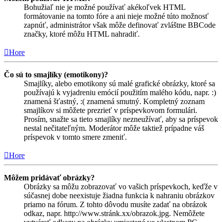
Bohužiaľ nie je možné používať akékoľvek HTML
formátovanie na tomto fóre a ani nieje možné túto možnosť
zapnúť, administrátor však môže definovať zvláštne BBCode
značky, ktoré môžu HTML nahradiť.
Hore
Čo sú to smajlíky (emotikony)?
Smajlíky, alebo emotikony sú malé grafické obrázky, ktoré sa
používajú k vyjadreniu emócií použitím malého kódu, napr. :)
znamená šťastný, :( znamená smutný. Kompletný zoznam
smajlíkov si môžete prezrieť v príspevkovom formulári.
Prosím, snažte sa tieto smajlíky nezneužívať, aby sa príspevok
nestal nečitateľným. Moderátor môže taktiež prípadne váš
príspevok v tomto smere zmeniť.
Hore
Môžem pridávať obrázky?
Obrázky sa môžu zobrazovať vo vašich príspevkoch, keďže v
súčasnej dobe neexistuje žiadna funkcia k nahraniu obrázkov
priamo na fórum. Z tohto dôvodu musíte zadať na obrázok
odkaz, napr. http://www.stránk.xx/obrazok.jpg. Nemôžete