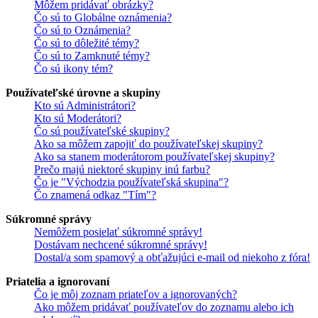
Môžem pridávať obrázky?
Čo sú to Globálne oznámenia?
Čo sú to Oznámenia?
Čo sú to dôležité témy?
Čo sú to Zamknuté témy?
Čo sú ikony tém?
Používateľské úrovne a skupiny
Kto sú Administrátori?
Kto sú Moderátori?
Čo sú používateľské skupiny?
Ako sa môžem zapojiť do používateľskej skupiny?
Ako sa stanem moderátorom používateľskej skupiny?
Prečo majú niektoré skupiny inú farbu?
Čo je "Východzia používateľská skupina"?
Čo znamená odkaz "Tím"?
Súkromné správy
Nemôžem posielať súkromné správy!
Dostávam nechcené súkromné správy!
Dostal/a som spamový a obťažujúci e-mail od niekoho z fóra!
Priatelia a ignorovaní
Čo je môj zoznam priateľov a ignorovaných?
Ako môžem pridávať používateľov do zoznamu alebo ich