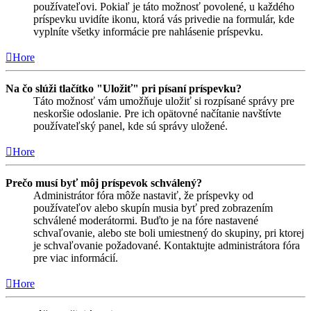
používateľovi. Pokiaľ je táto možnosť povolené, u každého
príspevku uvidíte ikonu, ktorá vás privedie na formulár, kde
vyplníte všetky informácie pre nahlásenie príspevku.
Hore
Na čo slúži tlačítko "Uložiť" pri písaní príspevku?
Táto možnosť vám umožňuje uložiť si rozpísané správy pre
neskoršie odoslanie. Pre ich opätovné načítanie navštívte
používateľský panel, kde sú správy uložené.
Hore
Prečo musí byť môj príspevok schválený?
Administrátor fóra môže nastaviť, že príspevky od
používateľov alebo skupín musia byť pred zobrazením
schválené moderátormi. Buďto je na fóre nastavené
schvaľovanie, alebo ste boli umiestnený do skupiny, pri ktorej
je schvaľovanie požadované. Kontaktujte administrátora fóra
pre viac informácií.
Hore