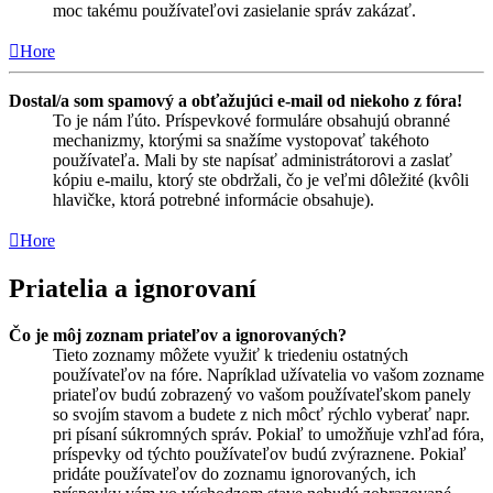
moc takému používateľovi zasielanie správ zakázať.
Hore
Dostal/a som spamový a obťažujúci e-mail od niekoho z fóra!
To je nám ľúto. Príspevkové formuláre obsahujú obranné
mechanizmy, ktorými sa snažíme vystopovať takéhoto
používateľa. Mali by ste napísať administrátorovi a zaslať
kópiu e-mailu, ktorý ste obdržali, čo je veľmi dôležité (kvôli
hlavičke, ktorá potrebné informácie obsahuje).
Hore
Priatelia a ignorovaní
Čo je môj zoznam priateľov a ignorovaných?
Tieto zoznamy môžete využiť k triedeniu ostatných
používateľov na fóre. Napríklad užívatelia vo vašom zozname
priateľov budú zobrazený vo vašom používateľskom panely
so svojím stavom a budete z nich môcť rýchlo vyberať napr.
pri písaní súkromných správ. Pokiaľ to umožňuje vzhľad fóra,
príspevky od týchto používateľov budú zvýraznene. Pokiaľ
pridáte používateľov do zoznamu ignorovaných, ich