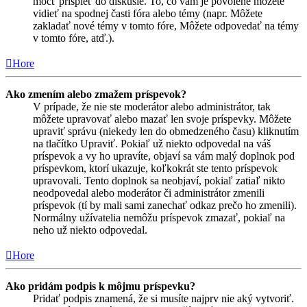
môcť prispieť do diskusie. To, čo vám je povolené môžete
vidieť na spodnej časti fóra alebo témy (napr. Môžete
zakladať nové témy v tomto fóre, Môžete odpovedať na témy
v tomto fóre, atď.).
Hore
Ako zmením alebo zmažem príspevok?
V prípade, že nie ste moderátor alebo administrátor, tak
môžete upravovať alebo mazať len svoje príspevky. Môžete
upraviť správu (niekedy len do obmedzeného času) kliknutím
na tlačítko Upraviť. Pokiaľ už niekto odpovedal na váš
príspevok a vy ho upravíte, objaví sa vám malý doplnok pod
príspevkom, ktorí ukazuje, koľkokrát ste tento príspevok
upravovali. Tento doplnok sa neobjaví, pokiaľ zatiaľ nikto
neodpovedal alebo moderátor či administrátor zmenili
príspevok (tí by mali sami zanechať odkaz prečo ho zmenili).
Normálny užívatelia nemôžu príspevok zmazať, pokiaľ na
neho už niekto odpovedal.
Hore
Ako pridám podpis k môjmu príspevku?
Pridať podpis znamená, že si musíte najprv nie aký vytvoriť.