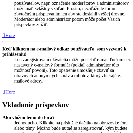
používateľov, napr. označenie moderátorov a administrátorov
môže mať zvláštny vzhľad. Prosím, nezaťažujte fórum
zbytočným prispievaním len aby ste dosiahli vyššej úrovne.
Moderátor alebo administrátor potom môže počet Vašich
príspevkov znížiť.
Hore
Keď kliknem na e-mailový odkaz používateľa, som vyzvaný k
prihláseniu!
Len zaregistrovaní užívatelia môžu posielať e-mail ľuďom cez
nastavený e-mailový formulár (pokiaľ administrátor túto
možnosť povolil). Toto opatrenie umožňuje zbaviť sa
otravných anonymných správ a robotov, ktorý zbierajú e-
mailové adresy.
Hore
Vkladanie príspevkov
Ako vložím tému do fóra?
Jednoducho. Kliknite na príslušné tlačítko na obrazovke fóra
alebo témy. Možno bude nutné sa zaregistrovať, kým budete