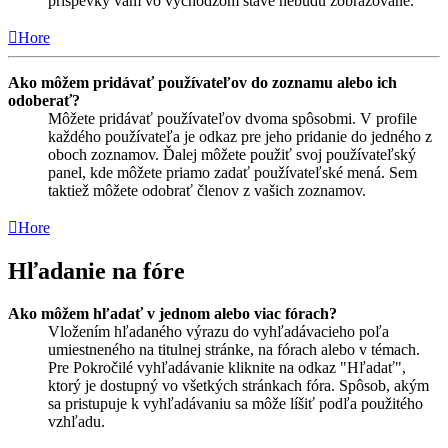
príspevky vám vo východzom stave nebudú zobrazované.
Hore
Ako môžem pridávať používateľov do zoznamu alebo ich
odoberať?
Môžete pridávať používateľov dvoma spôsobmi. V profile
každého používateľa je odkaz pre jeho pridanie do jedného z
oboch zoznamov. Ďalej môžete použiť svoj používateľský
panel, kde môžete priamo zadať používateľské mená. Sem
taktiež môžete odobrať členov z vašich zoznamov.
Hore
Hľadanie na fóre
Ako môžem hľadať v jednom alebo viac fórach?
Vložením hľadaného výrazu do vyhľadávacieho poľa
umiestneného na titulnej stránke, na fórach alebo v témach.
Pre Pokročilé vyhľadávanie kliknite na odkaz "Hľadať",
ktorý je dostupný vo všetkých stránkach fóra. Spôsob, akým
sa pristupuje k vyhľadávaniu sa môže líšiť podľa použitého
vzhľadu.