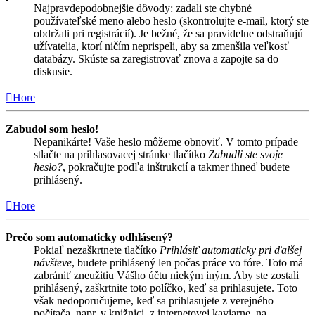
Najpravdepodobnejšie dôvody: zadali ste chybné
používateľské meno alebo heslo (skontrolujte e-mail, ktorý ste
obdržali pri registrácií). Je bežné, že sa pravidelne odstraňujú
užívatelia, ktorí ničím neprispeli, aby sa zmenšila veľkosť
databázy. Skúste sa zaregistrovať znova a zapojte sa do
diskusie.
Hore
Zabudol som heslo!
Nepanikárte! Vaše heslo môžeme obnoviť. V tomto prípade
stlačte na prihlasovacej stránke tlačítko
Zabudli ste svoje
heslo?
, pokračujte podľa inštrukcií a takmer ihneď budete
prihlásený.
Hore
Prečo som automaticky odhlásený?
Pokiaľ nezaškrtnete tlačítko
Prihlásiť automaticky pri ďalšej
návšteve
, budete prihlásený len počas práce vo fóre. Toto má
zabrániť zneužitiu Vášho účtu niekým iným. Aby ste zostali
prihlásený, zaškrtnite toto políčko, keď sa prihlasujete. Toto
však nedoporučujeme, keď sa prihlasujete z verejného
počítača, napr. v knižnici, z internetovej kaviarne, na