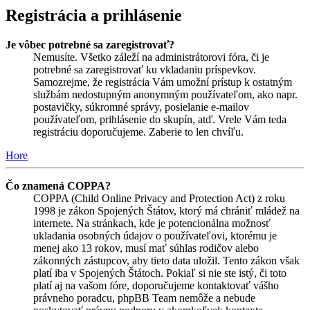
Registrácia a prihlásenie
Je vôbec potrebné sa zaregistrovať?
Nemusíte. Všetko záleží na administrátorovi fóra, či je
potrebné sa zaregistrovať ku vkladaniu príspevkov.
Samozrejme, že registrácia Vám umožní prístup k ostatným
službám nedostupným anonymným používateľom, ako napr.
postavičky, súkromné správy, posielanie e-mailov
používateľom, prihlásenie do skupín, atď. Vrele Vám teda
registráciu doporučujeme. Zaberie to len chvíľu.
Hore
Čo znamená COPPA?
COPPA (Child Online Privacy and Protection Act) z roku
1998 je zákon Spojených Štátov, ktorý má chrániť mládež na
internete. Na stránkach, kde je potencionálna možnosť
ukladania osobných údajov o používateľovi, ktorému je
menej ako 13 rokov, musí mať súhlas rodičov alebo
zákonných zástupcov, aby tieto data uložil. Tento zákon však
platí iba v Spojených Štátoch. Pokiaľ si nie ste istý, či toto
platí aj na vašom fóre, doporučujeme kontaktovať vášho
právneho poradcu, phpBB Team nemôže a nebude