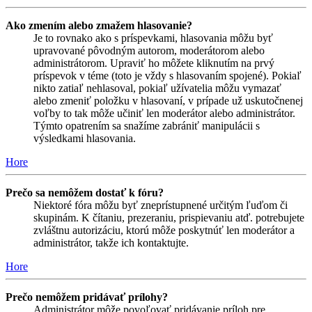
Ako zmením alebo zmažem hlasovanie?
Je to rovnako ako s príspevkami, hlasovania môžu byť
upravované pôvodným autorom, moderátorom alebo
administrátorom. Upraviť ho môžete kliknutím na prvý
príspevok v téme (toto je vždy s hlasovaním spojené). Pokiaľ
nikto zatiaľ nehlasoval, pokiaľ užívatelia môžu vymazať
alebo zmeniť položku v hlasovaní, v prípade už uskutočnenej
voľby to tak môže učiniť len moderátor alebo administrátor.
Týmto opatrením sa snažíme zabrániť manipulácii s
výsledkami hlasovania.
Hore
Prečo sa nemôžem dostať k fóru?
Niektoré fóra môžu byť zneprístupnené určitým ľuďom či
skupinám. K čítaniu, prezeraniu, prispievaniu atď. potrebujete
zvláštnu autorizáciu, ktorú môže poskytnúť len moderátor a
administrátor, takže ich kontaktujte.
Hore
Prečo nemôžem pridávať prílohy?
Administrátor môže povoľovať pridávanie príloh pre