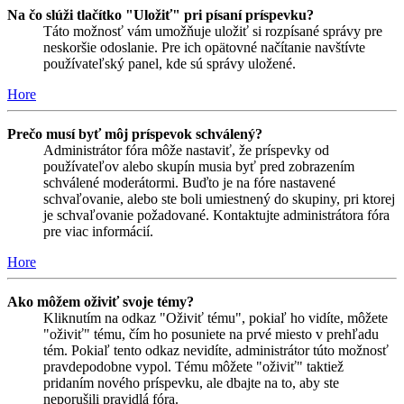
Na čo slúži tlačítko "Uložiť" pri písaní príspevku?
Táto možnosť vám umožňuje uložiť si rozpísané správy pre
neskoršie odoslanie. Pre ich opätovné načítanie navštívte
používateľský panel, kde sú správy uložené.
Hore
Prečo musí byť môj príspevok schválený?
Administrátor fóra môže nastaviť, že príspevky od
používateľov alebo skupín musia byť pred zobrazením
schválené moderátormi. Buďto je na fóre nastavené
schvaľovanie, alebo ste boli umiestnený do skupiny, pri ktorej
je schvaľovanie požadované. Kontaktujte administrátora fóra
pre viac informácií.
Hore
Ako môžem oživiť svoje témy?
Kliknutím na odkaz "Oživiť tému", pokiaľ ho vidíte, môžete
"oživiť" tému, čím ho posuniete na prvé miesto v prehľadu
tém. Pokiaľ tento odkaz nevidíte, administrátor túto možnosť
pravdepodobne vypol. Tému môžete "oživiť" taktiež
pridaním nového príspevku, ale dbajte na to, aby ste
neporušili pravidlá fóra.