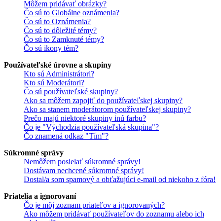
Môžem pridávať obrázky?
Čo sú to Globálne oznámenia?
Čo sú to Oznámenia?
Čo sú to dôležité témy?
Čo sú to Zamknuté témy?
Čo sú ikony tém?
Používateľské úrovne a skupiny
Kto sú Administrátori?
Kto sú Moderátori?
Čo sú používateľské skupiny?
Ako sa môžem zapojiť do používateľskej skupiny?
Ako sa stanem moderátorom používateľskej skupiny?
Prečo majú niektoré skupiny inú farbu?
Čo je "Východzia používateľská skupina"?
Čo znamená odkaz "Tím"?
Súkromné správy
Nemôžem posielať súkromné správy!
Dostávam nechcené súkromné správy!
Dostal/a som spamový a obťažujúci e-mail od niekoho z fóra!
Priatelia a ignorovaní
Čo je môj zoznam priateľov a ignorovaných?
Ako môžem pridávať používateľov do zoznamu alebo ich