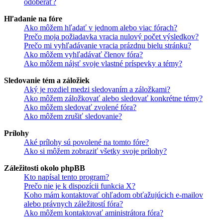
odoberať?
Hľadanie na fóre
Ako môžem hľadať v jednom alebo viac fórach?
Prečo moja požiadavka vracia nulový počet výsledkov?
Prečo mi vyhľadávanie vracia prázdnu bielu stránku?
Ako môžem vyhľadávať členov fóra?
Ako môžem nájsť svoje vlastné príspevky a témy?
Sledovanie tém a záložiek
Aký je rozdiel medzi sledovaním a záložkami?
Ako môžem záložkovať alebo sledovať konkrétne témy?
Ako môžem sledovať zvolené fóra?
Ako môžem zrušiť sledovanie?
Prílohy
Aké prílohy sú povolené na tomto fóre?
Ako si môžem zobraziť všetky svoje prílohy?
Záležitosti okolo phpBB
Kto napísal tento program?
Prečo nie je k dispozícii funkcia X?
Koho mám kontaktovať ohľadom obťažujúcich e-mailov
alebo právnych záležitostí fóra?
Ako môžem kontaktovať aministrátora fóra?