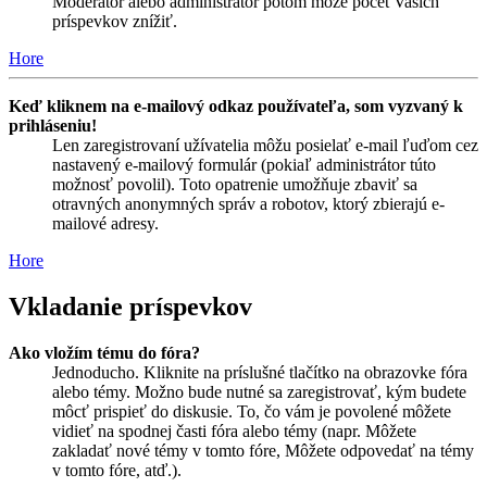
Moderátor alebo administrátor potom môže počet Vašich
príspevkov znížiť.
Hore
Keď kliknem na e-mailový odkaz používateľa, som vyzvaný k
prihláseniu!
Len zaregistrovaní užívatelia môžu posielať e-mail ľuďom cez
nastavený e-mailový formulár (pokiaľ administrátor túto
možnosť povolil). Toto opatrenie umožňuje zbaviť sa
otravných anonymných správ a robotov, ktorý zbierajú e-
mailové adresy.
Hore
Vkladanie príspevkov
Ako vložím tému do fóra?
Jednoducho. Kliknite na príslušné tlačítko na obrazovke fóra
alebo témy. Možno bude nutné sa zaregistrovať, kým budete
môcť prispieť do diskusie. To, čo vám je povolené môžete
vidieť na spodnej časti fóra alebo témy (napr. Môžete
zakladať nové témy v tomto fóre, Môžete odpovedať na témy
v tomto fóre, atď.).