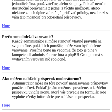
jednotlivé fóra, používateľov, alebo skupiny. Pokiaľ nemáte
dostatočné oprávnenia z jednej z týchto možností, alebo
niektoré z nich úplne zabraňujú pridávať prílohy, nezobrazí sa
vám táto možnosť pri odosielaní príspevkov.
Hore
Prečo som obdržal varovanie?
Každý administrátor si môže stanoviť vlastné pravidlá na
svojom fóre, pokiaľ ich porušíte, môže vám byť udelené
varovanie. Prosíme berte na vedomie, že toto je plne v
kompetencií administrátorov fóra a phpBB Group nemá s
vydávaním varovaní nič spoločné.
Hore
Ako môžem nahlásiť príspevok moderátorom?
Administrátor môže na fóre povoliť nahlasovanie príspevkov
používateľovi. Pokiaľ je táto možnosť povolené, u každého
príspevku uvidíte ikonu, ktorá vás privedie na formulár, kde
vyplníte všetky informácie pre nahlásenie príspevku.
Hore