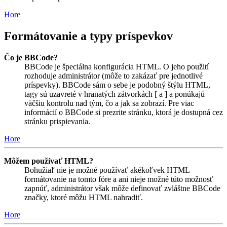
Hore
Formátovanie a typy príspevkov
Čo je BBCode?
BBCode je špeciálna konfigurácia HTML. O jeho použití
rozhoduje administrátor (môže to zakázať pre jednotlivé
príspevky). BBCode sám o sebe je podobný štýlu HTML,
tagy sú uzavreté v hranatých zátvorkách [ a ] a ponúkajú
väčšiu kontrolu nad tým, čo a jak sa zobrazí. Pre viac
informácií o BBCode si prezrite stránku, ktorá je dostupná cez
stránku prispievania.
Hore
Môžem používať HTML?
Bohužiaľ nie je možné používať akékoľvek HTML
formátovanie na tomto fóre a ani nieje možné túto možnosť
zapnúť, administrátor však môže definovať zvláštne BBCode
značky, ktoré môžu HTML nahradiť.
Hore