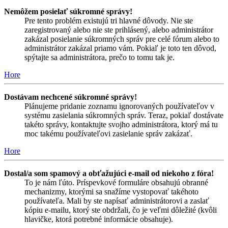
Nemôžem posielať súkromné správy!
Pre tento problém existujú tri hlavné dôvody. Nie ste
zaregistrovaný alebo nie ste prihlásený, alebo administrátor
zakázal posielanie súkromných správ pre celé fórum alebo to
administrátor zakázal priamo vám. Pokiaľ je toto ten dôvod,
spýtajte sa administrátora, prečo to tomu tak je.
Hore
Dostávam nechcené súkromné správy!
Plánujeme pridanie zoznamu ignorovaných používateľov v
systému zasielania súkromných správ. Teraz, pokiaľ dostávate
takéto správy, kontaktujte svojho administrátora, ktorý má tu
moc takému používateľovi zasielanie správ zakázať.
Hore
Dostal/a som spamový a obťažujúci e-mail od niekoho z fóra!
To je nám ľúto. Príspevkové formuláre obsahujú obranné
mechanizmy, ktorými sa snažíme vystopovať takéhoto
používateľa. Mali by ste napísať administrátorovi a zaslať
kópiu e-mailu, ktorý ste obdržali, čo je veľmi dôležité (kvôli
hlavičke, ktorá potrebné informácie obsahuje).