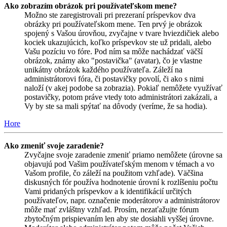
Ako zobrazím obrázok pri používateľskom mene?
Možno ste zaregistrovali pri prezeraní príspevkov dva
obrázky pri používateľskom mene. Ten prvý je obrázok
spojený s Vašou úrovňou, zvyčajne v tvare hviezdičiek alebo
kociek ukazujúcich, koľko príspevkov ste už pridali, alebo
Vašu pozíciu vo fóre. Pod ním sa môže nachádzať väčší
obrázok, známy ako "postavička" (avatar), čo je vlastne
unikátny obrázok každého používateľa. Záleží na
administrátorovi fóra, či postavičky povolí, či ako s nimi
naloží (v akej podobe sa zobrazia). Pokiaľ nemôžete využívať
postavičky, potom práve vtedy toto administrátori zakázali, a
Vy by ste sa mali spýtať na dôvody (veríme, že sa hodia).
Hore
Ako zmeniť svoje zaradenie?
Zvyčajne svoje zaradenie zmeniť priamo nemôžete (úrovne sa
objavujú pod Vašim používateľským menom v témach a vo
Vašom profile, čo záleží na použitom vzhľade). Väčšina
diskusných fór používa hodnotenie úrovní k rozlíšeniu počtu
Vami pridaných príspevkov a k identifikácií určitých
používateľov, napr. označenie moderátorov a administrátorov
môže mať zvláštny vzhľad. Prosím, nezaťažujte fórum
zbytočným prispievaním len aby ste dosiahli vyššej úrovne.