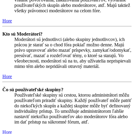
používateľských skupín alebo moderátorov, atď. Majú taktiež
všetky právomoci moderátorov na celom fóre.
Hore
Kto sú Moderátori?
Moderátori sú jednotlivci (alebo skupiny jednotlivcov), ich
prácou je starať sa o chod fóra pokiaľ možno denne. Majú
právo upravovať alebo mazať príspevky, zamykať/odomykať,
presúvať, mazať a rozdeľovať témy, o ktoré sa starajú. Vo
všeobecnosti, moderátori sú na to, aby užívatelia neprispievali
mimo tém alebo nepridávali otravný materiál.
Hore
Čo sú používateľské skupiny?
Používateľské skupiny sú cestou, ktorou administrátori môžu
používateľom priradiť skupiny. Každý používateľ môže patriť
do niekoľkých skupín a každej skupine môže byť definovaný
individuálny prístup. To umožňuje administrátorom ľahšie
nastaviť niekoľko používateľov ako moderátorov fóra alebo
im dať prístup na súkromné fórum, atď.
Hore