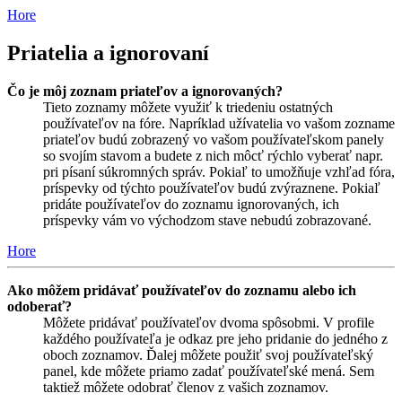
Hore
Priatelia a ignorovaní
Čo je môj zoznam priateľov a ignorovaných?
Tieto zoznamy môžete využiť k triedeniu ostatných
používateľov na fóre. Napríklad užívatelia vo vašom zozname
priateľov budú zobrazený vo vašom používateľskom panely
so svojím stavom a budete z nich môcť rýchlo vyberať napr.
pri písaní súkromných správ. Pokiaľ to umožňuje vzhľad fóra,
príspevky od týchto používateľov budú zvýraznene. Pokiaľ
pridáte používateľov do zoznamu ignorovaných, ich
príspevky vám vo východzom stave nebudú zobrazované.
Hore
Ako môžem pridávať používateľov do zoznamu alebo ich
odoberať?
Môžete pridávať používateľov dvoma spôsobmi. V profile
každého používateľa je odkaz pre jeho pridanie do jedného z
oboch zoznamov. Ďalej môžete použiť svoj používateľský
panel, kde môžete priamo zadať používateľské mená. Sem
taktiež môžete odobrať členov z vašich zoznamov.