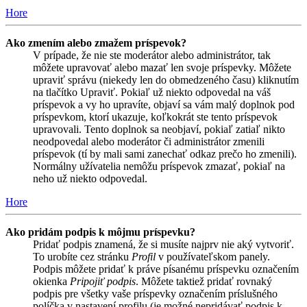
Hore
Ako zmením alebo zmažem príspevok?
V prípade, že nie ste moderátor alebo administrátor, tak
môžete upravovať alebo mazať len svoje príspevky. Môžete
upraviť správu (niekedy len do obmedzeného času) kliknutím
na tlačítko Upraviť. Pokiaľ už niekto odpovedal na váš
príspevok a vy ho upravíte, objaví sa vám malý doplnok pod
príspevkom, ktorí ukazuje, koľkokrát ste tento príspevok
upravovali. Tento doplnok sa neobjaví, pokiaľ zatiaľ nikto
neodpovedal alebo moderátor či administrátor zmenili
príspevok (tí by mali sami zanechať odkaz prečo ho zmenili).
Normálny užívatelia nemôžu príspevok zmazať, pokiaľ na
neho už niekto odpovedal.
Hore
Ako pridám podpis k môjmu príspevku?
Pridať podpis znamená, že si musíte najprv nie aký vytvoriť.
To urobíte cez stránku
Profil
v používateľskom panely.
Podpis môžete pridať k práve písanému príspevku označením
okienka
Pripojiť podpis
. Môžete taktiež pridať rovnaký
podpis pre všetky vaše príspevky označením príslušného
políčka v nastavení profilu (je možné nepridávať podpis k