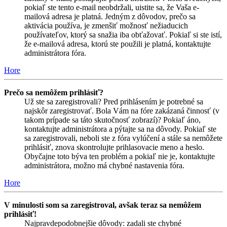
pokiaľ ste tento e-mail neobdržali, uistite sa, že Vaša e-
mailová adresa je platná. Jedným z dôvodov, prečo sa
aktivácia používa, je zmenšiť možnosť nežiaducich
používateľov, ktorý sa snažia iba obťažovať. Pokiaľ si ste istí,
že e-mailová adresa, ktorú ste použili je platná, kontaktujte
administrátora fóra.
Hore
Prečo sa nemôžem prihlásiť?
Už ste sa zaregistrovali? Pred prihlásením je potrebné sa
najskôr zaregistrovať. Bola Vám na fóre zakázaná činnosť (v
takom prípade sa táto skutočnosť zobrazí)? Pokiaľ áno,
kontaktujte administrátora a pýtajte sa na dôvody. Pokiaľ ste
sa zaregistrovali, neboli ste z fóra vylúčení a stále sa nemôžete
prihlásiť, znova skontrolujte prihlasovacie meno a heslo.
Obyčajne toto býva ten problém a pokiaľ nie je, kontaktujte
administrátora, možno má chybné nastavenia fóra.
Hore
V minulosti som sa zaregistroval, avšak teraz sa nemôžem
prihlásiť!
Najpravdepodobnejšie dôvody: zadali ste chybné