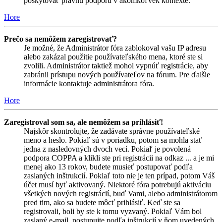
poskytovať právnu podporu v akomkoľvek kontexte.
Hore
Prečo sa nemôžem zaregistrovať?
Je možné, že Administrátor fóra zablokoval vašu IP adresu
alebo zakázal použitie používateľského mena, ktoré ste si
zvolili. Administrátor taktiež mohol vypnúť registrácie, aby
zabránil prístupu nových používateľov na fórum. Pre ďalšie
informácie kontaktuje administrátora fóra.
Hore
Zaregistroval som sa, ale nemôžem sa prihlásiť!
Najskôr skontrolujte, že zadávate správne používateľské
meno a heslo. Pokiaľ sú v poriadku, potom sa mohla stať
jedna z nasledovných dvoch vecí. Pokiaľ je povolená
podpora COPPA a klikli ste pri registrácii na odkaz ... a je mi
menej ako 13 rokov, budete musieť postupovať podľa
zaslaných inštrukcií. Pokiaľ toto nie je ten prípad, potom Váš
účet musí byť aktivovaný. Niektoré fóra potrebujú aktiváciu
všetkých nových registrácií, buď Vami, alebo administrátorom
pred tim, ako sa budete môcť prihlásiť. Keď ste sa
registrovali, boli by ste k tomu vyzvaný. Pokiaľ Vám bol
zaslaný e-mail, postupujte podľa inštrukcií v ňom uvedených,