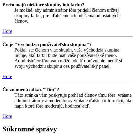
Prečo majú niektoré skupiny inú farbu?
Je možné, aby administrátor fóra pridelil členom určitej
skupiny farbu, pre uľahčenie ich odlíšenia od ostatných
členov.
Hore
Čo je "Východzia používateľská skupina"?
Pokiaľ ste členom viac skupín, vaša východzia skupina
určuje, akú farbu bude mať vaše používateľské meno.
Administrátor fóra vám môže udeliť oprávnenie meniť si
svoju východziu skupinu cez používateľský panel.
Hore
Čo znamená odkaz "Tím"?
Táto stránka vám poskytuje prehľad členov tímu fóra, vrátane
administrátorov a moderátorov vrátane ďalších informácií, ako
napr. ktoré fóra moderujú, hodnosť atď.
Hore
Súkromné správy