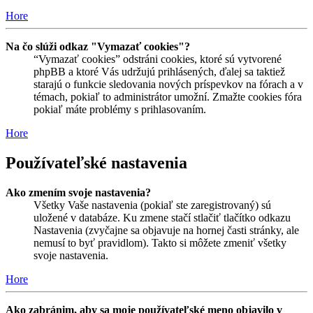
Hore
Na čo slúži odkaz "Vymazať cookies"?
“Vymazať cookies” odstráni cookies, ktoré sú vytvorené
phpBB a ktoré Vás udržujú prihlásených, ďalej sa taktiež
starajú o funkcie sledovania nových príspevkov na fórach a v
témach, pokiaľ to administrátor umožní. Zmažte cookies fóra
pokiaľ máte problémy s prihlasovaním.
Hore
Používateľské nastavenia
Ako zmením svoje nastavenia?
Všetky Vaše nastavenia (pokiaľ ste zaregistrovaný) sú
uložené v databáze. Ku zmene stačí stlačiť tlačítko odkazu
Nastavenia (zvyčajne sa objavuje na hornej časti stránky, ale
nemusí to byť pravidlom). Takto si môžete zmeniť všetky
svoje nastavenia.
Hore
Ako zabránim, aby sa moje používateľské meno objavilo v