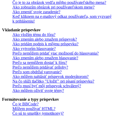
Čo je to za obrázok vedľa môjho používateľského mena?
Ako zobrazím obrázok pri používateľskom mene?
Ako zmeniť svoje zaradenie?
Keď kliknem na e-mailový odkaz používateľa, som vyzvaný
k prihláseniu!
Vkladanie príspevkov
Ako vložím tému do fóra?
Ako zmením alebo zmažem príspevok?
Ako pridám podpis k môjmu príspevku?
Ako vytvorím hlasovanie?
Prečo nemôžem pridať viac možností do hlasovania?
Ako zmením alebo zmažem hlasovanie?
Prečo sa nemôžem dostať k fóru?
Prečo nemôžem pridávať prílohy?
Prečo som obdržal varovanie?
Ako môžem nahlásiť príspevok moderátorom?
Na čo slúži tlačítko "Uložiť" pri písaní príspevku?
Prečo musí byť môj príspevok schválený?
Ako môžem oživiť svoje témy?
Formátovanie a typy príspevkov
Čo je BBCode?
Môžem používať HTML?
Čo sú to smajlíky (emotikony)?