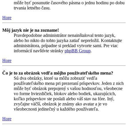
môže byť posunutie časového pásma o jednu hodinu po dobu
trvania letného času.
Hore
Môj jazyk nie je na zozname!
Pravdepodobne administrátor nenainštaloval tento jazyk,
alebo ho nikto do tohto jazyka zatiaľ nepreložil. Kontaktujte
administrátora, prípadne si preklad vytvorte sami. Pre viac
informácií navštívte stránky
phpBB Group
.
Hore
Čo je to za obrázok vedľa môjho používateľského mena?
Sú dva obrázky, ktoré sa môžu zobraziť vedľa
používateľského mena pri prezeraní príspevkov. Jeden z nich
môže byť obrázok prepojený s vašou hodnosťou, všeobecne
vo forme hviezdičiek, blokov alebo bodiek, ukazujúcich,
koľko príspevkov ste poslali alebo váš stav na fóre. Iný,
zvyčajne väčší, obrázok je známy ako avatar a je vo
všeobecnosti jedinečný u každého používateľa.
Hore