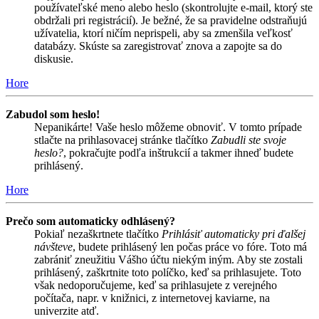
používateľské meno alebo heslo (skontrolujte e-mail, ktorý ste
obdržali pri registrácií). Je bežné, že sa pravidelne odstraňujú
užívatelia, ktorí ničím neprispeli, aby sa zmenšila veľkosť
databázy. Skúste sa zaregistrovať znova a zapojte sa do
diskusie.
Hore
Zabudol som heslo!
Nepanikárte! Vaše heslo môžeme obnoviť. V tomto prípade
stlačte na prihlasovacej stránke tlačítko
Zabudli ste svoje
heslo?
, pokračujte podľa inštrukcií a takmer ihneď budete
prihlásený.
Hore
Prečo som automaticky odhlásený?
Pokiaľ nezaškrtnete tlačítko
Prihlásiť automaticky pri ďalšej
návšteve
, budete prihlásený len počas práce vo fóre. Toto má
zabrániť zneužitiu Vášho účtu niekým iným. Aby ste zostali
prihlásený, zaškrtnite toto políčko, keď sa prihlasujete. Toto
však nedoporučujeme, keď sa prihlasujete z verejného
počítača, napr. v knižnici, z internetovej kaviarne, na
univerzite atď.