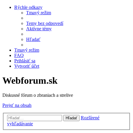
Rýchle odkazy
Tmavý režim
Temy bez odpovedí
Aktívne témy
Hľadať
Tmavý režim
FAQ
Prihlásiť sa
Vytvoriť účet
Webforum.sk
Diskusné fórum o zbraniach a strelive
Prejsť na obsah
Rozšírené
Hľadať
vyhľadávanie