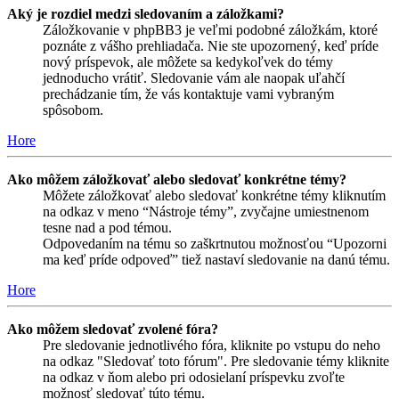
Aký je rozdiel medzi sledovaním a záložkami?
Záložkovanie v phpBB3 je veľmi podobné záložkám, ktoré
poznáte z vášho prehliadača. Nie ste upozornený, keď príde
nový príspevok, ale môžete sa kedykoľvek do témy
jednoducho vrátiť. Sledovanie vám ale naopak uľahčí
prechádzanie tím, že vás kontaktuje vami vybraným
spôsobom.
Hore
Ako môžem záložkovať alebo sledovať konkrétne témy?
Môžete záložkovať alebo sledovať konkrétne témy kliknutím
na odkaz v meno “Nástroje témy”, zvyčajne umiestnenom
tesne nad a pod témou.
Odpovedaním na tému so zaškrtnutou možnosťou “Upozorni
ma keď príde odpoveď” tiež nastaví sledovanie na danú tému.
Hore
Ako môžem sledovať zvolené fóra?
Pre sledovanie jednotlivého fóra, kliknite po vstupu do neho
na odkaz "Sledovať toto fórum". Pre sledovanie témy kliknite
na odkaz v ňom alebo pri odosielaní príspevku zvoľte
možnosť sledovať túto tému.