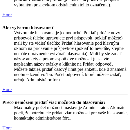
vybraným príspevkom odstránením tohto označenia).
Hore
Ako vytvorím hlasovanie?
Vytvorenie hlasovania je jednoduché. Pokiaľ pridáte nový
príspevok (alebo upravujete prví príspevok, pokiaľ môžete)
mali by ste vidieť tlačítko Pridať hlasovanie pod hlavným
oknom na pridávanie príspevkov (pokiaľ to nevidíte, zrejme
nemáte oprávnenie vytvárať hlasovania). Mali by ste zadať
názov ankety a potom aspoň dve možnosti (nastavte
napísaním názov otázky a kliknite na Pridať odpoveď.
Môžete taktiež pridať časový limit pre anketu, kde 0 znamená
neobmedzenú voľbu. Počet odpovedí, ktoré môžete zadať,
určuje Administrátor fóra.
Hore
Prečo nemôžem pridať viac možností do hlasovania?
Maximálny počet možností nastavuje Administrátor. Ak máte
pocit, že potrebujete pridať viac možností pre vaše hlasovanie,
kontaktujte administrátora fóra.
Hore