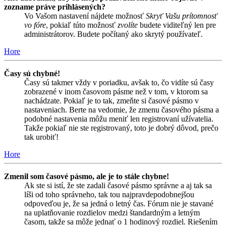
zozname práve prihlásených?
Vo Vašom nastavení nájdete možnosť
Skryť Vašu prítomnosť
vo fóre
, pokiaľ túto možnosť
zvolíte
budete viditeľný len pre
administrátorov. Budete počítaný ako skrytý používateľ.
Hore
Časy sú chybné!
Časy sú takmer vždy v poriadku, avšak to, čo vidíte sú časy
zobrazené v inom časovom pásme než v tom, v ktorom sa
nachádzate. Pokiaľ je to tak, zmeňte si časové pásmo v
nastaveniach. Berte na vedomie, že zmenu časového pásma a
podobné nastavenia môžu meniť len registrovaní užívatelia.
Takže pokiaľ nie ste registrovaný, toto je dobrý dôvod, prečo
tak urobiť!
Hore
Zmenil som časové pásmo, ale je to stále chybne!
Ak ste si istí, že ste zadali časové pásmo správne a aj tak sa
líši od toho správneho, tak tou najpravdepodobnejšou
odpoveďou je, že sa jedná o letný čas. Fórum nie je stavané
na uplatňovanie rozdielov medzi štandardným a letným
časom, takže sa môže jednať o 1 hodinový rozdiel. Riešením