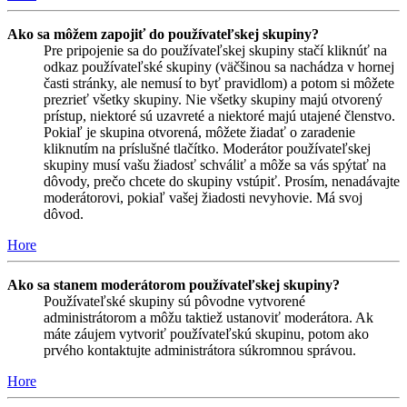
Ako sa môžem zapojiť do používateľskej skupiny?
Pre pripojenie sa do používateľskej skupiny stačí kliknúť na
odkaz používateľské skupiny (väčšinou sa nachádza v hornej
časti stránky, ale nemusí to byť pravidlom) a potom si môžete
prezrieť všetky skupiny. Nie všetky skupiny majú otvorený
prístup, niektoré sú uzavreté a niektoré majú utajené členstvo.
Pokiaľ je skupina otvorená, môžete žiadať o zaradenie
kliknutím na príslušné tlačítko. Moderátor používateľskej
skupiny musí vašu žiadosť schváliť a môže sa vás spýtať na
dôvody, prečo chcete do skupiny vstúpiť. Prosím, nenadávajte
moderátorovi, pokiaľ vašej žiadosti nevyhovie. Má svoj
dôvod.
Hore
Ako sa stanem moderátorom používateľskej skupiny?
Používateľské skupiny sú pôvodne vytvorené
administrátorom a môžu taktiež ustanoviť moderátora. Ak
máte záujem vytvoriť používateľskú skupinu, potom ako
prvého kontaktujte administrátora súkromnou správou.
Hore