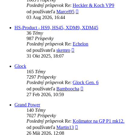
Posledný príspevok
Re:
Heckler & Koch VP9
Zobraziť
od používateľa
Marcel95
posledný
03 Aug 2026, 16:44
príspevok
HS-Product - HS9, HS45, XDM9, XDM45
36
Témy
987
Príspevky
Posledný príspevok
Re:
Echelon
Zobraziť
od používateľa
skemro
posledný
31 Okt 2025, 18:07
príspevok
Glock
165
Témy
7297
Príspevky
Posledný príspevok
Re:
Glock Gen. 6
Zobraziť
od používateľa
Bamboocha
posledný
27 Feb 2026, 10:59
príspevok
Grand Power
140
Témy
7027
Príspevky
Posledný príspevok
Re:
Kolimator na GP P1 mk12.
Zobraziť
od používateľa
Martin13
posledný
26 Máj 2026, 12:08