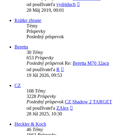
Zobraziť
od používateľa
vydriduch
posledný
28 Máj 2019, 00:01
príspevok
Krátke zbrane
Témy
Príspevky
Posledný príspevok
Beretta
30
Témy
653
Príspevky
Posledný príspevok
Re:
Beretta M70 32acp
Zobraziť
od používateľa
R
posledný
19 Júl 2026, 09:53
príspevok
CZ
108
Témy
3228
Príspevky
Posledný príspevok
CZ Shadow 2 TARGET
Zobraziť
od používateľa
ZAlex
posledný
28 Júl 2025, 10:30
príspevok
Heckler & Koch
46
Témy
1663
Príspevky