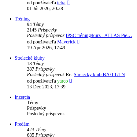
Zobraziť
od používateľa
telra
posledný
01 Júl 2026, 20:28
príspevok
Tréning
94
Témy
2145
Príspevky
Posledný príspevok
IPSC tréning/kurz - ATLAS Pie…
Zobraziť
od používateľa
Maverick
posledný
19 Apr 2026, 17:49
príspevok
Strelecké kluby
18
Témy
387
Príspevky
Posledný príspevok
Re:
Strelecky klub BA/TT/TN
Zobraziť
od používateľa
yarco
posledný
13 Dec 2023, 17:39
príspevok
Inzercia
Témy
Príspevky
Posledný príspevok
Predám
423
Témy
685
Príspevky