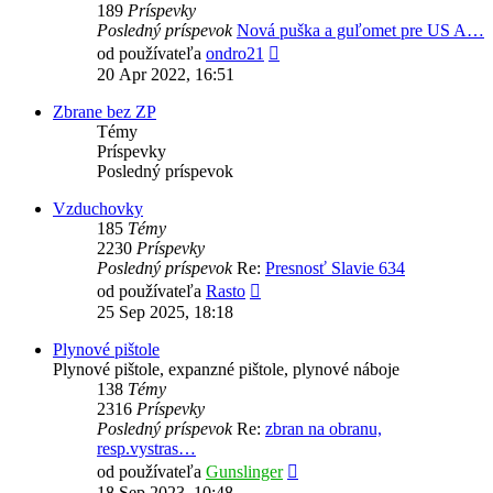
189
Príspevky
Posledný príspevok
Nová puška a guľomet pre US A…
Zobraziť
od používateľa
ondro21
posledný
20 Apr 2022, 16:51
príspevok
Zbrane bez ZP
Témy
Príspevky
Posledný príspevok
Vzduchovky
185
Témy
2230
Príspevky
Posledný príspevok
Re:
Presnosť Slavie 634
Zobraziť
od používateľa
Rasto
posledný
25 Sep 2025, 18:18
príspevok
Plynové pištole
Plynové pištole, expanzné pištole, plynové náboje
138
Témy
2316
Príspevky
Posledný príspevok
Re:
zbran na obranu,
resp.vystras…
Zobraziť
od používateľa
Gunslinger
posledný
18 Sep 2023, 10:48