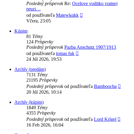
Posledný príspevok
Re:
Ocelove voditko vratnej
pruzi…
Zobraziť
od používateľa
Matewkqkk
posledný
Včera, 23:05
príspevok
Kúpim
81
Témy
124
Príspevky
Posledný príspevok
Pazba Anschutz 1907/1913
Zobraziť
od používateľa
tomas fuk
posledný
24 Júl 2026, 19:53
príspevok
Archív (predám)
7131
Témy
21195
Príspevky
Zobraz
Posledný príspevok
od používateľa
Bamboocha
posled
20 Júl 2026, 10:14
príspe
Archív (kúpim)
1849
Témy
4355
Príspevky
Zobraz
Posledný príspevok
od používateľa
Lord Krígel
posled
16 Feb 2026, 16:04
príspe