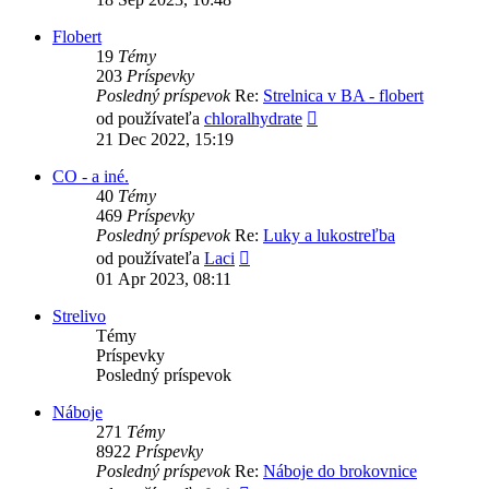
príspevok
Flobert
19
Témy
203
Príspevky
Posledný príspevok
Re:
Strelnica v BA - flobert
Zobraziť
od používateľa
chloralhydrate
posledný
21 Dec 2022, 15:19
príspevok
CO - a iné.
40
Témy
469
Príspevky
Posledný príspevok
Re:
Luky a lukostreľba
Zobraziť
od používateľa
Laci
posledný
01 Apr 2023, 08:11
príspevok
Strelivo
Témy
Príspevky
Posledný príspevok
Náboje
271
Témy
8922
Príspevky
Posledný príspevok
Re:
Náboje do brokovnice