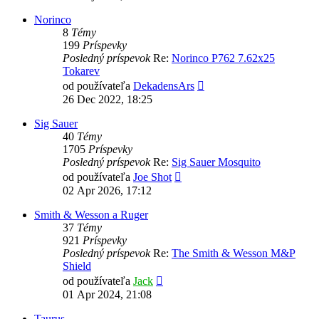
príspevok
Norinco
8
Témy
199
Príspevky
Posledný príspevok
Re:
Norinco P762 7.62x25
Tokarev
Zobraziť
od používateľa
DekadensArs
posledný
26 Dec 2022, 18:25
príspevok
Sig Sauer
40
Témy
1705
Príspevky
Posledný príspevok
Re:
Sig Sauer Mosquito
Zobraziť
od používateľa
Joe Shot
posledný
02 Apr 2026, 17:12
príspevok
Smith & Wesson a Ruger
37
Témy
921
Príspevky
Posledný príspevok
Re:
The Smith & Wesson M&P
Shield
Zobraziť
od používateľa
Jack
posledný
01 Apr 2024, 21:08
príspevok
Taurus