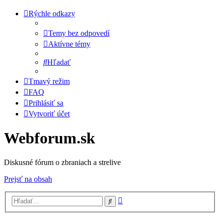
Rýchle odkazy
Temy bez odpovedí
Aktívne témy
Hľadať
Tmavý režim
FAQ
Prihlásiť sa
Vytvoriť účet
Webforum.sk
Diskusné fórum o zbraniach a strelive
Prejsť na obsah
Rozšírené
Hľadať
vyhľadávanie