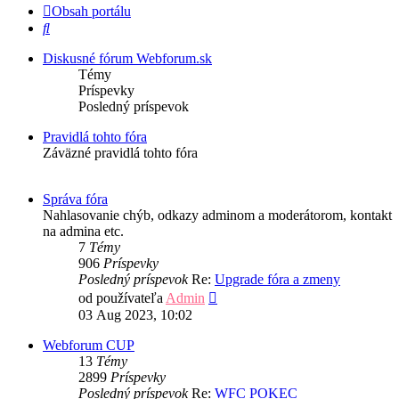
Obsah portálu
Hľadať
Diskusné fórum Webforum.sk
Témy
Príspevky
Posledný príspevok
Pravidlá tohto fóra
Záväzné pravidlá tohto fóra
Správa fóra
Nahlasovanie chýb, odkazy adminom a moderátorom, kontakt
na admina etc.
7
Témy
906
Príspevky
Posledný príspevok
Re:
Upgrade fóra a zmeny
Zobraziť
od používateľa
Admin
posledný
03 Aug 2023, 10:02
príspevok
Webforum CUP
13
Témy
2899
Príspevky
Posledný príspevok
Re:
WFC POKEC