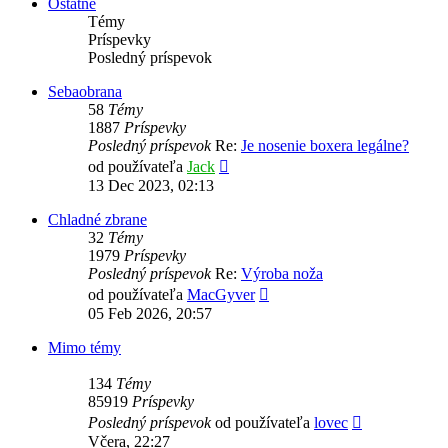
Ostatné
Témy
Príspevky
Posledný príspevok
Sebaobrana
58
Témy
1887
Príspevky
Posledný príspevok
Re:
Je nosenie boxera legálne?
Zobraziť
od používateľa
Jack
posledný
13 Dec 2023, 02:13
príspevok
Chladné zbrane
32
Témy
1979
Príspevky
Posledný príspevok
Re:
Výroba noža
Zobraziť
od používateľa
MacGyver
posledný
05 Feb 2026, 20:57
príspevok
Mimo témy
134
Témy
85919
Príspevky
Zobraziť
Posledný príspevok
od používateľa
lovec
posledný
Včera, 22:27