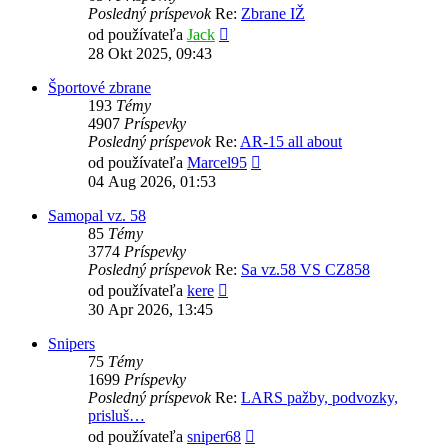
Posledný príspevok
Re:
Zbrane IŽ
Zobraziť
od používateľa
Jack
posledný
28 Okt 2025, 09:43
príspevok
Športové zbrane
193
Témy
4907
Príspevky
Posledný príspevok
Re:
AR-15 all about
Zobraziť
od používateľa
Marcel95
posledný
04 Aug 2026, 01:53
príspevok
Samopal vz. 58
85
Témy
3774
Príspevky
Posledný príspevok
Re:
Sa vz.58 VS CZ858
Zobraziť
od používateľa
kere
posledný
30 Apr 2026, 13:45
príspevok
Snipers
75
Témy
1699
Príspevky
Posledný príspevok
Re:
LARS pažby, podvozky,
prisluš…
Zobraziť
od používateľa
sniper68