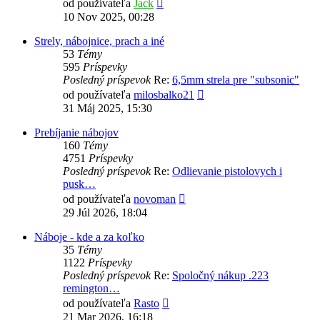
Zobraziť
od používateľa
Jack
posledný
10 Nov 2025, 00:28
príspevok
Strely, nábojnice, prach a iné
53
Témy
595
Príspevky
Posledný príspevok
Re:
6,5mm strela pre "subsonic"
Zobraziť
od používateľa
milosbalko21
posledný
31 Máj 2025, 15:30
príspevok
Prebíjanie nábojov
160
Témy
4751
Príspevky
Posledný príspevok
Re:
Odlievanie pistolovych i
pusk…
Zobraziť
od používateľa
novoman
posledný
29 Júl 2026, 18:04
príspevok
Náboje - kde a za koľko
35
Témy
1122
Príspevky
Posledný príspevok
Re:
Spoločný nákup .223
remington…
Zobraziť
od používateľa
Rasto
posledný
21 Mar 2026, 16:18