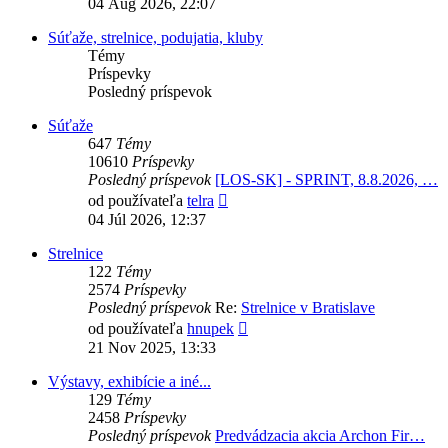
04 Aug 2026, 22:07
príspevok
Súťaže, strelnice, podujatia, kluby
Témy
Príspevky
Posledný príspevok
Súťaže
647
Témy
10610
Príspevky
Posledný príspevok
[LOS-SK] - SPRINT, 8.8.2026, …
Zobraziť
od používateľa
telra
posledný
04 Júl 2026, 12:37
príspevok
Strelnice
122
Témy
2574
Príspevky
Posledný príspevok
Re:
Strelnice v Bratislave
Zobraziť
od používateľa
hnupek
posledný
21 Nov 2025, 13:33
príspevok
Výstavy, exhibície a iné...
129
Témy
2458
Príspevky
Posledný príspevok
Predvádzacia akcia Archon Fir…