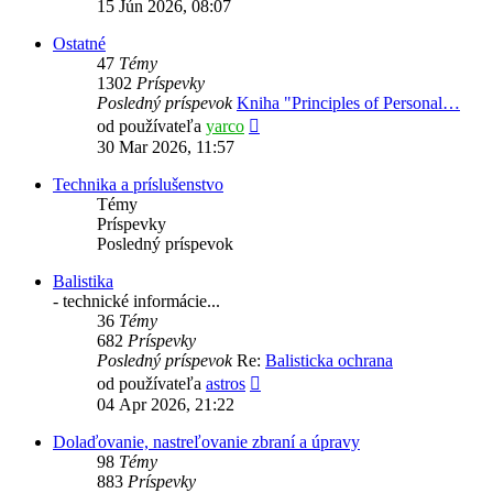
posledný
15 Jún 2026, 08:07
príspevok
Ostatné
47
Témy
1302
Príspevky
Posledný príspevok
Kniha "Principles of Personal…
Zobraziť
od používateľa
yarco
posledný
30 Mar 2026, 11:57
príspevok
Technika a príslušenstvo
Témy
Príspevky
Posledný príspevok
Balistika
- technické informácie...
36
Témy
682
Príspevky
Posledný príspevok
Re:
Balisticka ochrana
Zobraziť
od používateľa
astros
posledný
04 Apr 2026, 21:22
príspevok
Dolaďovanie, nastreľovanie zbraní a úpravy
98
Témy
883
Príspevky