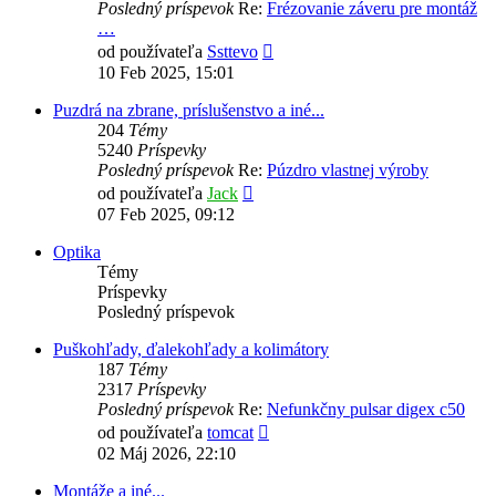
Posledný príspevok
Re:
Frézovanie záveru pre montáž
…
Zobraziť
od používateľa
Ssttevo
posledný
10 Feb 2025, 15:01
príspevok
Puzdrá na zbrane, príslušenstvo a iné...
204
Témy
5240
Príspevky
Posledný príspevok
Re:
Púzdro vlastnej výroby
Zobraziť
od používateľa
Jack
posledný
07 Feb 2025, 09:12
príspevok
Optika
Témy
Príspevky
Posledný príspevok
Puškohľady, ďalekohľady a kolimátory
187
Témy
2317
Príspevky
Posledný príspevok
Re:
Nefunkčny pulsar digex c50
Zobraziť
od používateľa
tomcat
posledný
02 Máj 2026, 22:10
príspevok
Montáže a iné...