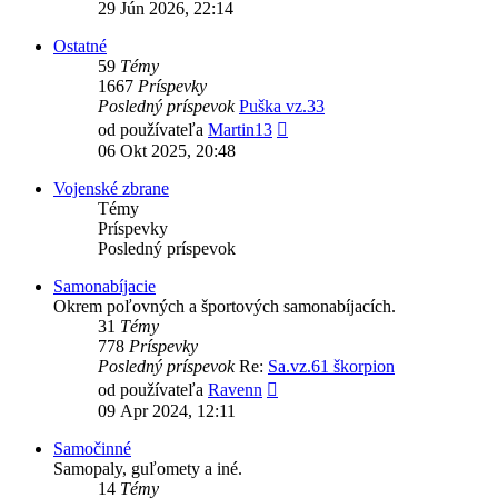
posledný
29 Jún 2026, 22:14
príspevok
Ostatné
59
Témy
1667
Príspevky
Posledný príspevok
Puška vz.33
Zobraziť
od používateľa
Martin13
posledný
06 Okt 2025, 20:48
príspevok
Vojenské zbrane
Témy
Príspevky
Posledný príspevok
Samonabíjacie
Okrem poľovných a športových samonabíjacích.
31
Témy
778
Príspevky
Posledný príspevok
Re:
Sa.vz.61 škorpion
Zobraziť
od používateľa
Ravenn
posledný
09 Apr 2024, 12:11
príspevok
Samočinné
Samopaly, guľomety a iné.
14
Témy