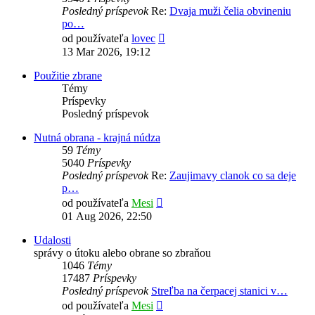
Posledný príspevok
Re:
Dvaja muži čelia obvineniu
po…
Zobraziť
od používateľa
lovec
posledný
13 Mar 2026, 19:12
príspevok
Použitie zbrane
Témy
Príspevky
Posledný príspevok
Nutná obrana - krajná núdza
59
Témy
5040
Príspevky
Posledný príspevok
Re:
Zaujimavy clanok co sa deje
p…
Zobraziť
od používateľa
Mesi
posledný
01 Aug 2026, 22:50
príspevok
Udalosti
správy o útoku alebo obrane so zbraňou
1046
Témy
17487
Príspevky
Posledný príspevok
Streľba na čerpacej stanici v…
Zobraziť
od používateľa
Mesi