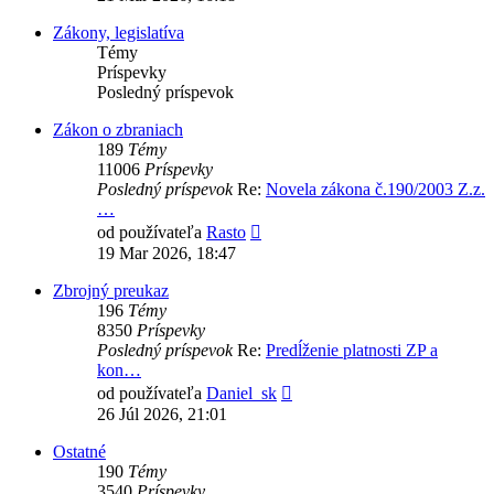
príspevok
Zákony, legislatíva
Témy
Príspevky
Posledný príspevok
Zákon o zbraniach
189
Témy
11006
Príspevky
Posledný príspevok
Re:
Novela zákona č.190/2003 Z.z.
…
Zobraziť
od používateľa
Rasto
posledný
19 Mar 2026, 18:47
príspevok
Zbrojný preukaz
196
Témy
8350
Príspevky
Posledný príspevok
Re:
Predĺženie platnosti ZP a
kon…
Zobraziť
od používateľa
Daniel_sk
posledný
26 Júl 2026, 21:01
príspevok
Ostatné
190
Témy
3540
Príspevky