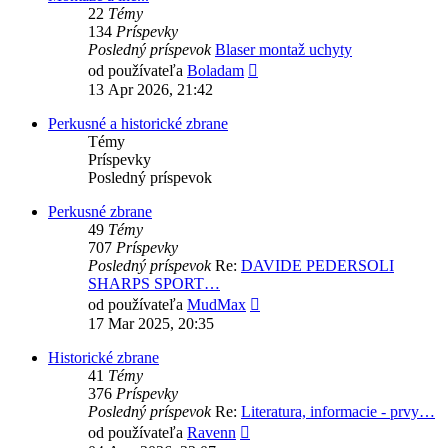
22
Témy
134
Príspevky
Posledný príspevok
Blaser montaž uchyty
Zobraziť
od používateľa
Boladam
posledný
13 Apr 2026, 21:42
príspevok
Perkusné a historické zbrane
Témy
Príspevky
Posledný príspevok
Perkusné zbrane
49
Témy
707
Príspevky
Posledný príspevok
Re:
DAVIDE PEDERSOLI
SHARPS SPORT…
Zobraziť
od používateľa
MudMax
posledný
17 Mar 2025, 20:35
príspevok
Historické zbrane
41
Témy
376
Príspevky
Posledný príspevok
Re:
Literatura, informacie - prvy…
Zobraziť
od používateľa
Ravenn
posledný