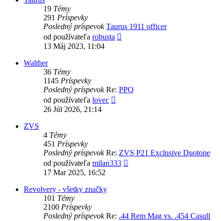
19
Témy
291
Príspevky
Posledný príspevok
Taurus 1911 officer
Zobraziť
od používateľa
robusta
posledný
13 Máj 2023, 11:04
príspevok
Walther
36
Témy
1145
Príspevky
Posledný príspevok
Re:
PPQ
Zobraziť
od používateľa
lovec
posledný
26 Júl 2026, 21:14
príspevok
ZVS
4
Témy
451
Príspevky
Posledný príspevok
Re:
ZVS P21 Exclusive Duotone
Zobraziť
od používateľa
milan333
posledný
17 Mar 2025, 16:52
príspevok
Revolvery - všetky značky
101
Témy
2100
Príspevky
Posledný príspevok
Re:
.44 Rem Mag vs. .454 Casull