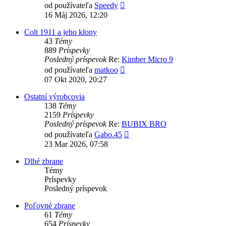
Zobraziť
od používateľa
Speedy
posledný
16 Máj 2026, 12:20
príspevok
Colt 1911 a jeho klony
43
Témy
889
Príspevky
Posledný príspevok
Re:
Kimber Micro 9
Zobraziť
od používateľa
matkoo
posledný
07 Okt 2020, 20:27
príspevok
Ostatní výrobcovia
138
Témy
2159
Príspevky
Posledný príspevok
Re:
BUBIX BRO
Zobraziť
od používateľa
Gabo.45
posledný
23 Mar 2026, 07:58
príspevok
Dlhé zbrane
Témy
Príspevky
Posledný príspevok
Poľovné zbrane
61
Témy
654
Príspevky