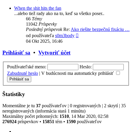
príspevok
When the shit hits the fan
...alebo tiež rady ako na to, keď sa všetko poser..
66
Témy
11042
Príspevky
Posledný príspevok
Re:
Ako riešite bezpečnú fixáciu …
Zobraziť
od používateľa
s0m3body
posledný
04 Okt 2025, 16:46
príspevok
Prihlásiť sa
•
Vytvoriť účet
Používateľské meno:
Heslo:
Zabudnuté heslo
|
V budúcnosti ma automaticky prihlásiť
Štatistiky
Momentálne je tu
37
používateľov | 0 registrovaných | 2 skrytí | 35
neregistrovaných (informácia stará 1 minútu)
Maximálny počet prítomných:
1510
, 14 Mar 2020, 02:58
276924
príspevkov •
15851
tém •
1590
používateľov