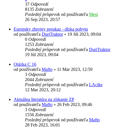
37
Odpovedí
8135
Zobrazení
Posledný príspevok
od používateľa
Mesi
26 Sep 2023, 20:57
Europsky zbrojny preukaz - dlzka pobytu
od používateľa
DuriTraktor
»
19 Júl 2023, 09:04
0
Odpovedí
1253
Zobrazení
Posledný príspevok
od používateľa
DuriTraktor
19 Júl 2023, 09:04
Otázka C 16
od používateľa
Mafto
»
11 Mar 2023, 12:59
3
Odpovedí
2044
Zobrazení
Posledný príspevok
od používateľa
LAcike
12 Mar 2023, 20:12
Aktuálna literatúra na získanie ZP
od používateľa
Mafto
»
26 Feb 2023, 09:46
3
Odpovedí
1556
Zobrazení
Posledný príspevok
od používateľa
Mafto
28 Feb 2023, 16:01