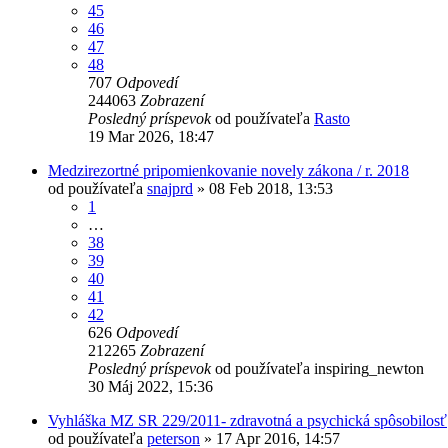
45
46
47
48
707
Odpovedí
244063
Zobrazení
Posledný príspevok
od používateľa
Rasto
19 Mar 2026, 18:47
Medzirezortné pripomienkovanie novely zákona / r. 2018
od používateľa
snajprd
»
08 Feb 2018, 13:53
1
…
38
39
40
41
42
626
Odpovedí
212265
Zobrazení
Posledný príspevok
od používateľa
inspiring_newton
30 Máj 2022, 15:36
Vyhláška MZ SR 229/2011- zdravotná a psychická spôsobilosť
od používateľa
peterson
»
17 Apr 2016, 14:57