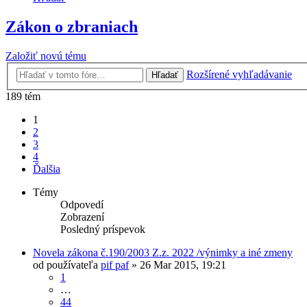
Zákon o zbraniach
Založiť novú tému
Rozšírené vyhľadávanie
Hľadať
189 tém
1
2
3
4
Ďalšia
Témy
Odpovedí
Zobrazení
Posledný príspevok
Novela zákona č.190/2003 Z.z. 2022 /výnimky a iné zmeny
od používateľa
pif paf
»
26 Mar 2015, 19:21
1
…
44