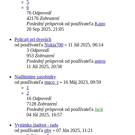
5
6
76
Odpovedí
42176
Zobrazení
Posledný príspevok
od používateľa
Kapo
20 Sep 2025, 21:05
Policajt pri dverách
od používateľa
Nokia700
»
11 Júl 2025, 06:14
3
Odpovedí
953
Zobrazení
Posledný príspevok
od používateľa
astros
11 Júl 2025, 20:58
Nadlimitne zasobniky
od používateľa
maco_r
»
16 Máj 2023, 09:59
1
2
16
Odpovedí
7128
Zobrazení
Posledný príspevok
od používateľa
Jack
04 Júl 2025, 16:57
Vynimka ziadost - rada
od používateľa
pby
»
07 Jún 2025, 11:21