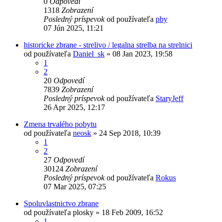
0
Odpovedí
1318
Zobrazení
Posledný príspevok
od používateľa
pby
07 Jún 2025, 11:21
historicke zbrane - strelivo / legalna strelba na strelnici
od používateľa
Daniel_sk
»
08 Jan 2023, 19:58
1
2
20
Odpovedí
7839
Zobrazení
Posledný príspevok
od používateľa
StaryJeff
26 Apr 2025, 12:17
Zmena trvalého pobytu
od používateľa
neosk
»
24 Sep 2018, 10:39
1
2
27
Odpovedí
30124
Zobrazení
Posledný príspevok
od používateľa
Rokus
07 Mar 2025, 07:25
Spoluvlastnictvo zbrane
od používateľa
plosky
»
18 Feb 2009, 16:52
1