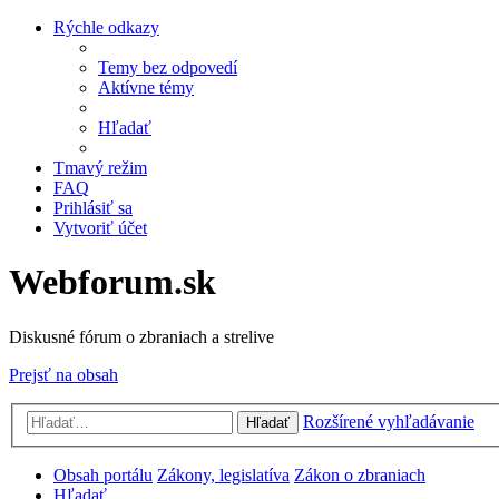
Rýchle odkazy
Temy bez odpovedí
Aktívne témy
Hľadať
Tmavý režim
FAQ
Prihlásiť sa
Vytvoriť účet
Webforum.sk
Diskusné fórum o zbraniach a strelive
Prejsť na obsah
Rozšírené vyhľadávanie
Hľadať
Obsah portálu
Zákony, legislatíva
Zákon o zbraniach
Hľadať