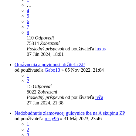
…
4
5
6
7
8
110
Odpovedí
75314
Zobrazení
Posledný príspevok
od používateľa
luxus
07 Jún 2024, 18:01
Oprávnenia a povinnosti držiteľa ZP
od používateľa
Gabo13
»
05 Nov 2022, 21:04
1
2
15
Odpovedí
5022
Zobrazení
Posledný príspevok
od používateľa
ivča
27 Jan 2024, 21:38
Nadobudnutie zlamovacej gulovnice iba na A skupinu ZP
od používateľa
rusty95
»
31 Máj 2023, 23:46
1
2
3