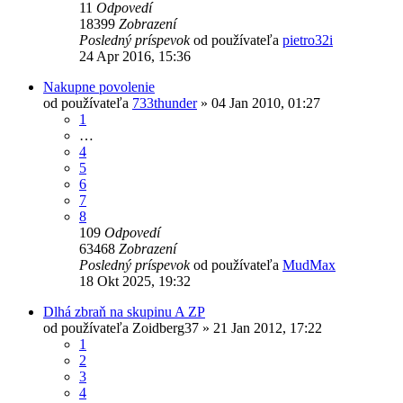
11
Odpovedí
18399
Zobrazení
Posledný príspevok
od používateľa
pietro32i
24 Apr 2016, 15:36
Nakupne povolenie
od používateľa
733thunder
»
04 Jan 2010, 01:27
1
…
4
5
6
7
8
109
Odpovedí
63468
Zobrazení
Posledný príspevok
od používateľa
MudMax
18 Okt 2025, 19:32
Dlhá zbraň na skupinu A ZP
od používateľa
Zoidberg37
»
21 Jan 2012, 17:22
1
2
3
4