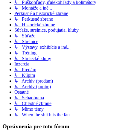
↳ Puškohľady, ďalekohľady a kolimátory
↳ Montáže a iné...
Perkusné a historické zbrane
↳ Perkusné zbrane
↳ Historické zbrane
Súťaže, strelnice, podujatia, kluby
↳ Súťaže
↳ Strelnice
↳ Výstavy, exhibície a iné...
↳ Tréning
↳ Strelecké kluby
Inzercia
↳ Predám
↳ Kúpim
↳ Archív (predám)
↳ Archív (kúpim)
Ostatné
↳ Sebaobrana
↳ Chladné zbrane
↳ Mimo témy
↳ When the shit hits the fan
Oprávnenia pre toto fórum