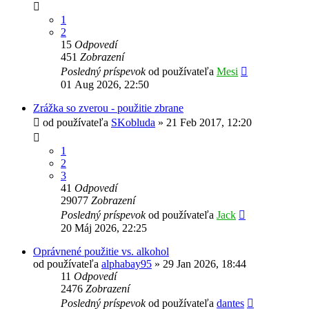
1
2
15
Odpovedí
451
Zobrazení
Posledný príspevok
od používateľa
Mesi
01 Aug 2026, 22:50
Zrážka so zverou - použitie zbrane
od používateľa
SKobluda
»
21 Feb 2017, 12:20
1
2
3
41
Odpovedí
29077
Zobrazení
Posledný príspevok
od používateľa
Jack
20 Máj 2026, 22:25
Oprávnené použitie vs. alkohol
od používateľa
alphabay95
»
29 Jan 2026, 18:44
11
Odpovedí
2476
Zobrazení
Posledný príspevok
od používateľa
dantes