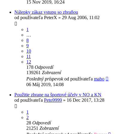
15 Nov 2019, 16:24
Nálepky zákaz vstupu so zbraňou
od používateľa
PeterX
»
29 Aug 2006, 11:02
1
…
8
9
10
11
12
178
Odpovedí
139261
Zobrazení
Posledný príspevok
od používateľa
mabo
06 Máj 2019, 14:08
Použitie zbrane na športové účely v NO a KN
od používateľa
Peto9999
»
16 Dec 2017, 13:28
1
2
28
Odpovedí
21251
Zobrazení