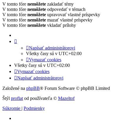
V tomto fóre
nemôžete
zakladať témy
V tomto fóre
nemôžete
odpovedať v témach
V tomto fóre
nemôžete
upravovať vlastné príspevky
V tomto fóre
nemôžete
mazať vlastné príspevky
V tomto fóre
nemôžete
vkladať prílohy
Napísať administrátorovi
Všetky časy sú v
UTC+02:00
Vymazať cookies
Všetky časy sú v
UTC+02:00
Vymazať cookies
Napísať administrátorovi
Založené na
phpBB
® Forum Software © phpBB Limited
Štýl
proflat
od používateľa ©
Mazeltof
Súkromie
|
Podmienky