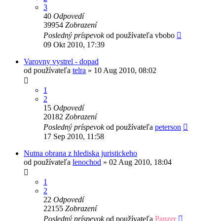
3
40
Odpovedí
39954
Zobrazení
Posledný príspevok
od používateľa
vbobo
09 Okt 2010, 17:39
Varovny vystrel - dopad
od používateľa
telra
»
10 Aug 2010, 08:02
1
2
15
Odpovedí
20182
Zobrazení
Posledný príspevok
od používateľa
peterson
17 Sep 2010, 11:58
Nutna obrana z hlediska juristickeho
od používateľa
lenochod
»
02 Aug 2010, 18:04
1
2
22
Odpovedí
22155
Zobrazení
Posledný príspevok
od používateľa
Panzer