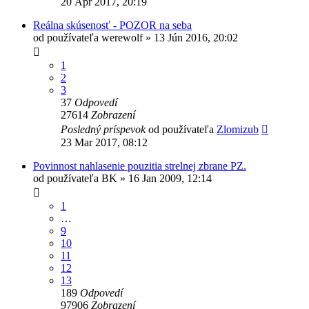
20 Apr 2017, 20:19
Reálna skúsenosť - POZOR na seba
od používateľa
werewolf
»
13 Jún 2016, 20:02
1
2
3
37
Odpovedí
27614
Zobrazení
Posledný príspevok
od používateľa
Zlomizub
23 Mar 2017, 08:12
Povinnost nahlasenie pouzitia strelnej zbrane PZ.
od používateľa
BK
»
16 Jan 2009, 12:14
1
…
9
10
11
12
13
189
Odpovedí
97906
Zobrazení