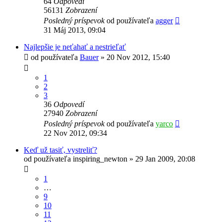
64
Odpovedí
56131
Zobrazení
Posledný príspevok
od používateľa
agger
31 Máj 2013, 09:04
Najlepšie je neťahať a nestrieľať
od používateľa
Bauer
»
20 Nov 2012, 15:40
1
2
3
36
Odpovedí
27940
Zobrazení
Posledný príspevok
od používateľa
yarco
22 Nov 2012, 09:34
Keď už tasiť, vystreliť?
od používateľa
inspiring_newton
»
29 Jan 2009, 20:08
1
…
9
10
11