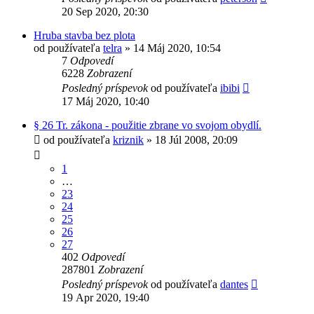
20 Sep 2020, 20:30
Hruba stavba bez plota
od používateľa
telra
»
14 Máj 2020, 10:54
7
Odpovedí
6228
Zobrazení
Posledný príspevok
od používateľa
ibibi
17 Máj 2020, 10:40
§ 26 Tr. zákona - použitie zbrane vo svojom obydlí.
od používateľa
kriznik
»
18 Júl 2008, 20:09
1
…
23
24
25
26
27
402
Odpovedí
287801
Zobrazení
Posledný príspevok
od používateľa
dantes
19 Apr 2020, 19:40