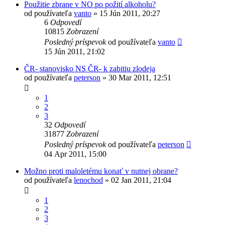
Použitie zbrane v NO po požití alkoholu?
od používateľa
vanto
»
15 Jún 2011, 20:27
6
Odpovedí
10815
Zobrazení
Posledný príspevok
od používateľa
vanto
15 Jún 2011, 21:02
ČR- stanovisko NS ČR- k zabitiu zlodeja
od používateľa
peterson
»
30 Mar 2011, 12:51
1
2
3
32
Odpovedí
31877
Zobrazení
Posledný príspevok
od používateľa
peterson
04 Apr 2011, 15:00
Možno proti maloletému konať v nutnej obrane?
od používateľa
lenochod
»
02 Jan 2011, 21:04
1
2
3