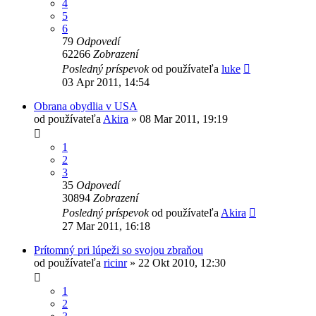
4
5
6
79
Odpovedí
62266
Zobrazení
Posledný príspevok
od používateľa
luke
03 Apr 2011, 14:54
Obrana obydlia v USA
od používateľa
Akira
»
08 Mar 2011, 19:19
1
2
3
35
Odpovedí
30894
Zobrazení
Posledný príspevok
od používateľa
Akira
27 Mar 2011, 16:18
Prítomný pri lúpeži so svojou zbraňou
od používateľa
ricinr
»
22 Okt 2010, 12:30
1
2