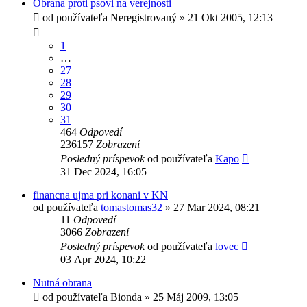
Obrana proti psovi na verejnosti
od používateľa
Neregistrovaný
»
21 Okt 2005, 12:13
1
…
27
28
29
30
31
464
Odpovedí
236157
Zobrazení
Posledný príspevok
od používateľa
Kapo
31 Dec 2024, 16:05
financna ujma pri konani v KN
od používateľa
tomastomas32
»
27 Mar 2024, 08:21
11
Odpovedí
3066
Zobrazení
Posledný príspevok
od používateľa
lovec
03 Apr 2024, 10:22
Nutná obrana
od používateľa
Bionda
»
25 Máj 2009, 13:05