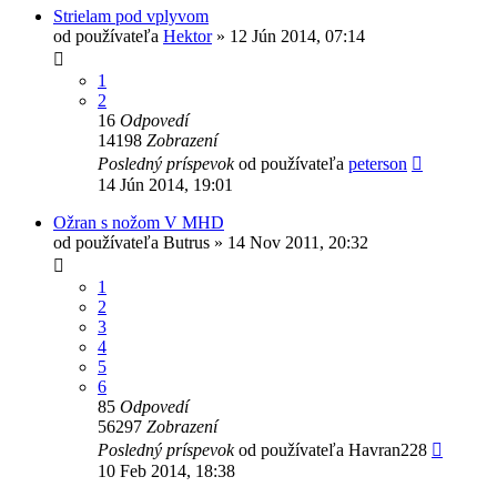
Strielam pod vplyvom
od používateľa
Hektor
»
12 Jún 2014, 07:14
1
2
16
Odpovedí
14198
Zobrazení
Posledný príspevok
od používateľa
peterson
14 Jún 2014, 19:01
Ožran s nožom V MHD
od používateľa
Butrus
»
14 Nov 2011, 20:32
1
2
3
4
5
6
85
Odpovedí
56297
Zobrazení
Posledný príspevok
od používateľa
Havran228
10 Feb 2014, 18:38