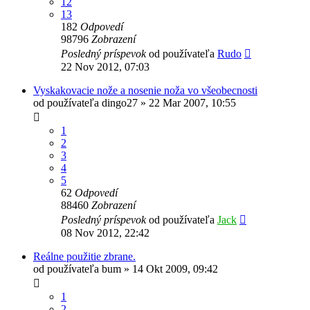
12
13
182
Odpovedí
98796
Zobrazení
Posledný príspevok
od používateľa
Rudo
22 Nov 2012, 07:03
Vyskakovacie nože a nosenie noža vo všeobecnosti
od používateľa
dingo27
»
22 Mar 2007, 10:55
1
2
3
4
5
62
Odpovedí
88460
Zobrazení
Posledný príspevok
od používateľa
Jack
08 Nov 2012, 22:42
Reálne použitie zbrane.
od používateľa
bum
»
14 Okt 2009, 09:42
1
2