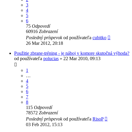
3
4
5
6
75
Odpovedí
60916
Zobrazení
Posledný príspevok
od používateľa
cubitko
26 Mar 2012, 20:18
Použitie zbrane-tréning - je náboj v komore skutočná výhoda?
od používateľa
polucias
»
22 Mar 2010, 09:13
1
…
4
5
6
7
8
115
Odpovedí
78572
Zobrazení
Posledný príspevok
od používateľa
RisoP
03 Feb 2012, 15:13