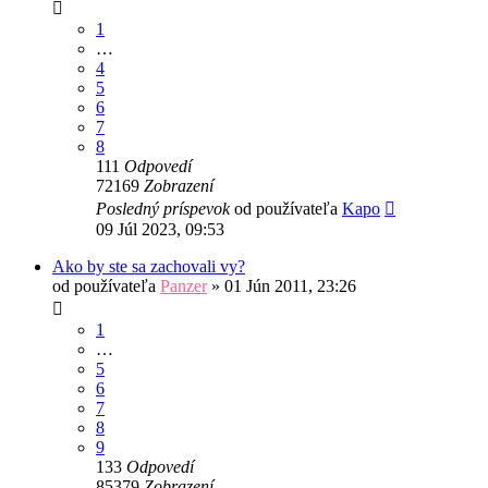
1
…
4
5
6
7
8
111
Odpovedí
72169
Zobrazení
Posledný príspevok
od používateľa
Kapo
09 Júl 2023, 09:53
Ako by ste sa zachovali vy?
od používateľa
Panzer
»
01 Jún 2011, 23:26
1
…
5
6
7
8
9
133
Odpovedí
85379
Zobrazení