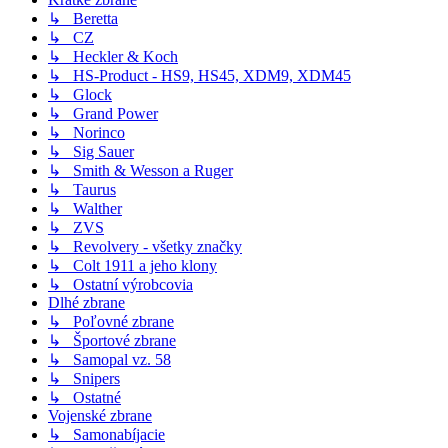
↳ Beretta
↳ CZ
↳ Heckler & Koch
↳ HS-Product - HS9, HS45, XDM9, XDM45
↳ Glock
↳ Grand Power
↳ Norinco
↳ Sig Sauer
↳ Smith & Wesson a Ruger
↳ Taurus
↳ Walther
↳ ZVS
↳ Revolvery - všetky značky
↳ Colt 1911 a jeho klony
↳ Ostatní výrobcovia
Dlhé zbrane
↳ Poľovné zbrane
↳ Športové zbrane
↳ Samopal vz. 58
↳ Snipers
↳ Ostatné
Vojenské zbrane
↳ Samonabíjacie