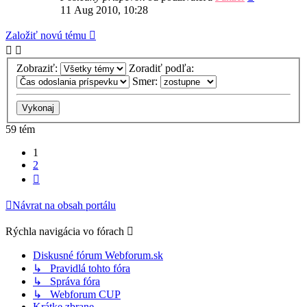
11 Aug 2010, 10:28
Založiť novú tému
Zobraziť:
Zoradiť podľa:
Smer:
59 tém
1
2
Ďalšia
Návrat na obsah portálu
Rýchla navigácia vo fórach
Diskusné fórum Webforum.sk
↳ Pravidlá tohto fóra
↳ Správa fóra
↳ Webforum CUP
Krátke zbrane