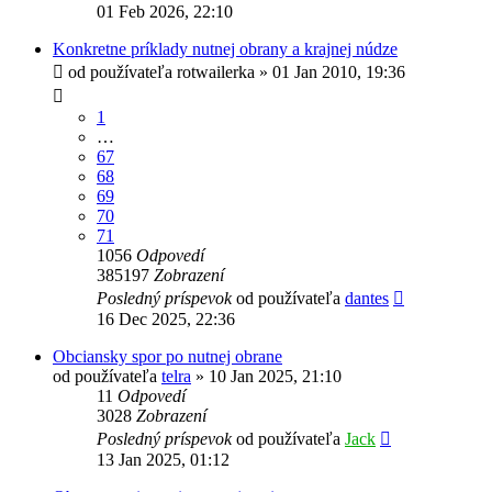
01 Feb 2026, 22:10
Konkretne príklady nutnej obrany a krajnej núdze
od používateľa
rotwailerka
»
01 Jan 2010, 19:36
1
…
67
68
69
70
71
1056
Odpovedí
385197
Zobrazení
Posledný príspevok
od používateľa
dantes
16 Dec 2025, 22:36
Obciansky spor po nutnej obrane
od používateľa
telra
»
10 Jan 2025, 21:10
11
Odpovedí
3028
Zobrazení
Posledný príspevok
od používateľa
Jack
13 Jan 2025, 01:12