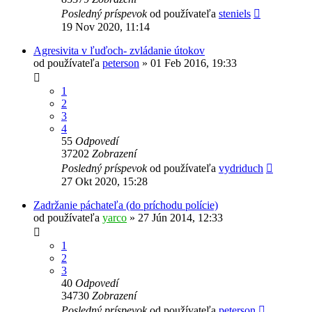
Posledný príspevok
od používateľa
steniels
19 Nov 2020, 11:14
Agresivita v ľuďoch- zvládanie útokov
od používateľa
peterson
»
01 Feb 2016, 19:33
1
2
3
4
55
Odpovedí
37202
Zobrazení
Posledný príspevok
od používateľa
vydriduch
27 Okt 2020, 15:28
Zadržanie páchateľa (do príchodu polície)
od používateľa
yarco
»
27 Jún 2014, 12:33
1
2
3
40
Odpovedí
34730
Zobrazení
Posledný príspevok
od používateľa
peterson