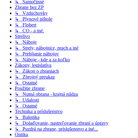
↳ Samočinné
Zbrane bez ZP
↳ Vzduchovky
↳ Plynové pištole
↳ Flobert
↳ CO - a iné.
Strelivo
↳ Náboje
↳ Strely, nábojnice, prach a iné
↳ Prebíjanie nábojov
↳ Náboje - kde a za koľko
Zákony, legislatíva
↳ Zákon o zbraniach
↳ Zbrojný preukaz
↳ Ostatné
Použitie zbrane
↳ Nutná obrana - krajná núdza
↳ Udalosti
↳ Ostatné
Technika a príslušenstvo
↳ Balistika
↳ Dolaďovanie, nastreľovanie zbraní a úpravy
↳ Puzdrá na zbrane, príslušenstvo a iné...
Optika