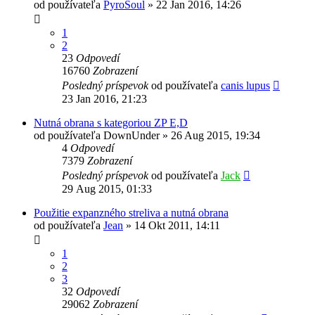
od používateľa
PyroSoul
»
22 Jan 2016, 14:26
1
2
23
Odpovedí
16760
Zobrazení
Posledný príspevok
od používateľa
canis lupus
23 Jan 2016, 21:23
Nutná obrana s kategoriou ZP E,D
od používateľa
DownUnder
»
26 Aug 2015, 19:34
4
Odpovedí
7379
Zobrazení
Posledný príspevok
od používateľa
Jack
29 Aug 2015, 01:33
Použitie expanzného streliva a nutná obrana
od používateľa
Jean
»
14 Okt 2011, 14:11
1
2
3
32
Odpovedí
29062
Zobrazení