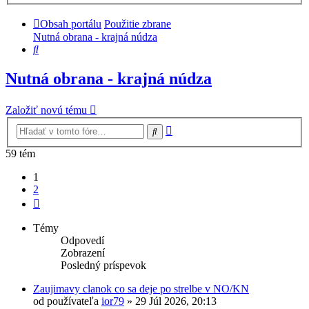
Obsah portálu
Použitie zbrane
Nutná obrana - krajná núdza
Hľadať
Nutná obrana - krajná núdza
Založiť novú tému
Rozšírené
Hľadať
vyhľadávanie
59 tém
1
2
Ďalšia
Témy
Odpovedí
Zobrazení
Posledný príspevok
Zaujimavy clanok co sa deje po strelbe v NO/KN
od používateľa
ior79
»
29 Júl 2026, 20:13