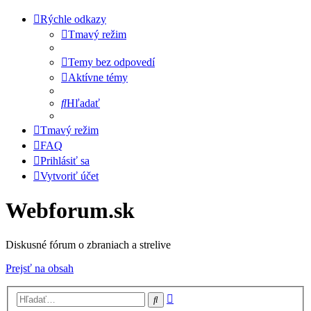
Rýchle odkazy
Tmavý režim
Temy bez odpovedí
Aktívne témy
Hľadať
Tmavý režim
FAQ
Prihlásiť sa
Vytvoriť účet
Webforum.sk
Diskusné fórum o zbraniach a strelive
Prejsť na obsah
Rozšírené
Hľadať
vyhľadávanie