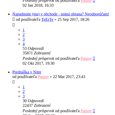
Posledný príspevok
od používateľa
Panzer
02 Jan 2018, 16:33
Napadnutie (ma) v obchode - nutná obrana? Neodporúčam!
od používateľa
TeErTe
»
25 Sep 2017, 18:26
1
2
3
4
53
Odpovedí
35871
Zobrazení
Posledný príspevok
od používateľa
Panzer
02 Okt 2017, 19:30
Prednáška v Nitre
od používateľa
Panzer
»
22 Mar 2017, 23:43
1
2
3
30
Odpovedí
22437
Zobrazení
Posledný príspevok
od používateľa
Panzer