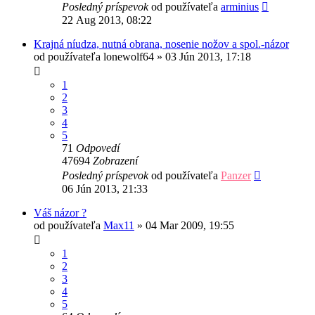
Posledný príspevok
od používateľa
arminius
22 Aug 2013, 08:22
Krajná níudza, nutná obrana, nosenie nožov a spol.-názor
od používateľa
lonewolf64
»
03 Jún 2013, 17:18
1
2
3
4
5
71
Odpovedí
47694
Zobrazení
Posledný príspevok
od používateľa
Panzer
06 Jún 2013, 21:33
Váš názor ?
od používateľa
Max11
»
04 Mar 2009, 19:55
1
2
3
4
5