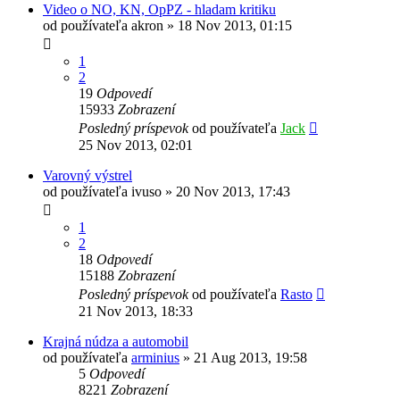
Video o NO, KN, OpPZ - hladam kritiku
od používateľa
akron
»
18 Nov 2013, 01:15
1
2
19
Odpovedí
15933
Zobrazení
Posledný príspevok
od používateľa
Jack
25 Nov 2013, 02:01
Varovný výstrel
od používateľa
ivuso
»
20 Nov 2013, 17:43
1
2
18
Odpovedí
15188
Zobrazení
Posledný príspevok
od používateľa
Rasto
21 Nov 2013, 18:33
Krajná núdza a automobil
od používateľa
arminius
»
21 Aug 2013, 19:58
5
Odpovedí
8221
Zobrazení