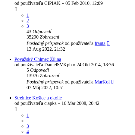
od používateľa
CIPIAK
»
05 Feb 2010, 12:09
1
2
3
43
Odpovedí
35290
Zobrazení
Posledný príspevok
od používateľa
franta
13 Aug 2022, 21:32
Považský Chlmec Žilina
od používateľa
DanielSVKpb
»
24 Okt 2014, 18:36
5
Odpovedí
13976
Zobrazení
Posledný príspevok
od používateľa
MarKol
07 Máj 2022, 10:51
Strelnice Košice a okolie
od používateľa
ciapka
»
16 Mar 2008, 20:42
1
…
3
4