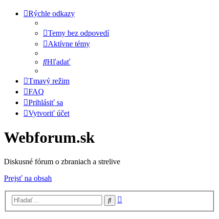
Rýchle odkazy
Temy bez odpovedí
Aktívne témy
Hľadať
Tmavý režim
FAQ
Prihlásiť sa
Vytvoriť účet
Webforum.sk
Diskusné fórum o zbraniach a strelive
Prejsť na obsah
Rozšírené
Hľadať
vyhľadávanie