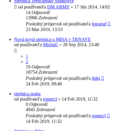
Strelnica Trenčianske Stankovce
od používateľa
DM ARMY
»
17 Jún 2014, 14:02
14
Odpovedí
13906
Zobrazení
Posledný príspevok
od používateľa
fotograf
23 Mar 2019, 13:53
Nová krytá strelnica u MISA v TRNAVE
od používateľa
Michal1
»
28 Sep 2014, 23:40
1
2
19
Odpovedí
18754
Zobrazení
Posledný príspevok
od používateľa
ibibi
24 Feb 2019, 09:40
strelnica praha
od používateľa
romen3
»
14 Feb 2019, 11:32
0
Odpovedí
4945
Zobrazení
Posledný príspevok
od používateľa
romen3
14 Feb 2019, 11:32