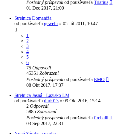
Posledný príspevok
od používateľa
Triarius
01 Dec 2017, 21:00
Strelnica Domaniža
od používateľa
gewehr
»
05 Júl 2011, 10:47
1
2
3
4
5
6
75
Odpovedí
45351
Zobrazení
Posledný príspevok
od používateľa
EMO
08 Okt 2017, 17:37
Strelnica Jasná - Lazisko LM
od používateľa
duri013
»
09 Okt 2016, 15:14
2
Odpovedí
5885
Zobrazení
Posledný príspevok
od používateľa
fireballl
03 Sep 2017, 22:31
Nové Zámky a okolie