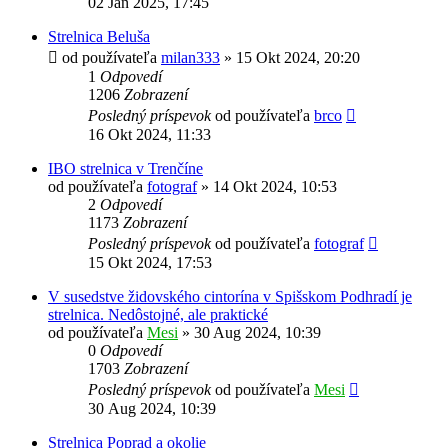
02 Jan 2025, 17:45
Strelnica Beluša
od používateľa
milan333
»
15 Okt 2024, 20:20
1
Odpovedí
1206
Zobrazení
Posledný príspevok
od používateľa
brco
16 Okt 2024, 11:33
IBO strelnica v Trenčíne
od používateľa
fotograf
»
14 Okt 2024, 10:53
2
Odpovedí
1173
Zobrazení
Posledný príspevok
od používateľa
fotograf
15 Okt 2024, 17:53
V susedstve židovského cintorína v Spišskom Podhradí je
strelnica. Nedôstojné, ale praktické
od používateľa
Mesi
»
30 Aug 2024, 10:39
0
Odpovedí
1703
Zobrazení
Posledný príspevok
od používateľa
Mesi
30 Aug 2024, 10:39
Strelnica Poprad a okolie