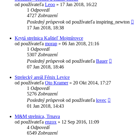
od používateľa
Leoo
»
17 Jan 2018, 16:22
1
Odpovedí
4727
Zobrazení
Posledný príspevok
od používateľa
inspiring_newton
17 Jan 2018, 18:38
Krytá strelnica Kaštieľ Mojmírovce
od používateľa
morap
»
06 Jan 2018, 21:16
1
Odpovedí
5307
Zobrazení
Posledný príspevok
od používateľa
Bauer
07 Jan 2018, 18:46
Strelecký areál Fénix Levice
od používateľa
Oto Kramer
»
20 Okt 2014, 17:27
1
Odpovedí
5276
Zobrazení
Posledný príspevok
od používateľa
lovec
01 Jan 2018, 14:43
M&M strelnica, Trnava
od používateľa
enzox
»
12 Sep 2016, 11:09
4
Odpovedí
6549
Zobrazení