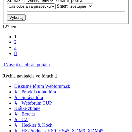
Zobraziť:
Zoradiť podľa:
Smer:
122 tém
1
2
3
Ďalšia
Návrat na obsah portálu
Rýchla navigácia vo fórach
Diskusné fórum Webforum.sk
↳ Pravidlá tohto fóra
↳ Správa fóra
↳ Webforum CUP
Krátke zbrane
↳ Beretta
↳ CZ
↳ Heckler & Koch
↳ HS-Product - HS9, HS45, XDM9, XDM45