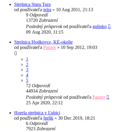
Strelnica Stara Tura
od používateľa
telra
»
10 Aug 2011, 21:13
9
Odpovedí
13720
Zobrazení
Posledný príspevok
od používateľa
gulinko
09 Aug 2020, 11:15
Strelnica Hodkovce, KE-okolie
od používateľa
Panzer
»
10 Sep 2012, 19:03
1
2
3
4
5
72
Odpovedí
44934
Zobrazení
Posledný príspevok
od používateľa
Panzer
25 Apr 2020, 22:12
Horela strelnica v Ľubici
od používateľa
Igrlik
»
30 Dec 2019, 18:21
6
Odpovedí
7923
Zobrazení