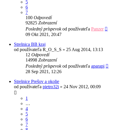
5
6
7
100
Odpovedí
92825
Zobrazení
Posledný príspevok
od používateľa
Panzer
09 Okt 2021, 20:47
Strelnica BB kraj
od používateľa
R_O_S_S
»
25 Aug 2014, 13:13
12
Odpovedí
14998
Zobrazení
Posledný príspevok
od používateľa
aparapi
28 Sep 2021, 12:26
Strelnice Prešov a okolie
od používateľa
pietro32i
»
24 Nov 2012, 00:09
1
…
4
5
6
7
8