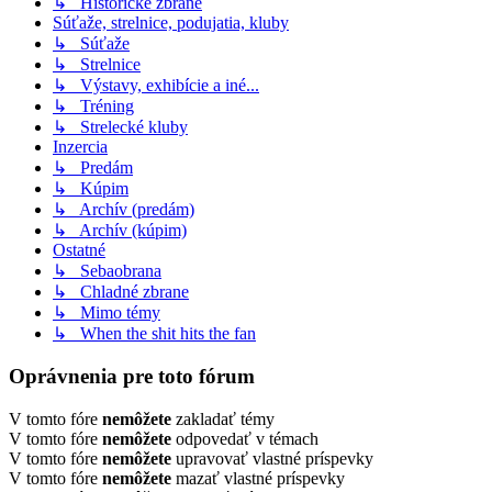
↳ Historické zbrane
Súťaže, strelnice, podujatia, kluby
↳ Súťaže
↳ Strelnice
↳ Výstavy, exhibície a iné...
↳ Tréning
↳ Strelecké kluby
Inzercia
↳ Predám
↳ Kúpim
↳ Archív (predám)
↳ Archív (kúpim)
Ostatné
↳ Sebaobrana
↳ Chladné zbrane
↳ Mimo témy
↳ When the shit hits the fan
Oprávnenia pre toto fórum
V tomto fóre
nemôžete
zakladať témy
V tomto fóre
nemôžete
odpovedať v témach
V tomto fóre
nemôžete
upravovať vlastné príspevky
V tomto fóre
nemôžete
mazať vlastné príspevky