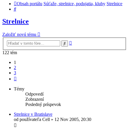
Obsah portálu
Súťaže, strelnice, podujatia, kluby
Strelnice
Hľadať
Strelnice
Založiť novú tému
Rozšírené
Hľadať
vyhľadávanie
122 tém
1
2
3
Ďalšia
Témy
Odpovedí
Zobrazení
Posledný príspevok
Strelnice v Bratislave
od používateľa
Cell
»
12 Nov 2005, 20:30