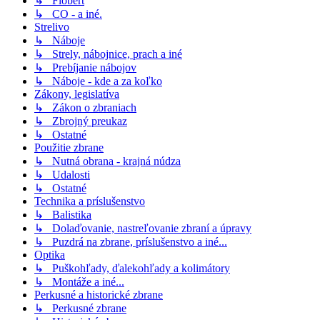
↳ Flobert
↳ CO - a iné.
Strelivo
↳ Náboje
↳ Strely, nábojnice, prach a iné
↳ Prebíjanie nábojov
↳ Náboje - kde a za koľko
Zákony, legislatíva
↳ Zákon o zbraniach
↳ Zbrojný preukaz
↳ Ostatné
Použitie zbrane
↳ Nutná obrana - krajná núdza
↳ Udalosti
↳ Ostatné
Technika a príslušenstvo
↳ Balistika
↳ Dolaďovanie, nastreľovanie zbraní a úpravy
↳ Puzdrá na zbrane, príslušenstvo a iné...
Optika
↳ Puškohľady, ďalekohľady a kolimátory
↳ Montáže a iné...
Perkusné a historické zbrane
↳ Perkusné zbrane