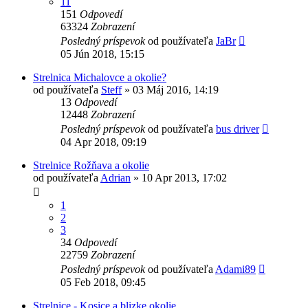
11
151
Odpovedí
63324
Zobrazení
Posledný príspevok
od používateľa
JaBr
05 Jún 2018, 15:15
Strelnica Michalovce a okolie?
od používateľa
Steff
»
03 Máj 2016, 14:19
13
Odpovedí
12448
Zobrazení
Posledný príspevok
od používateľa
bus driver
04 Apr 2018, 09:19
Strelnice Rožňava a okolie
od používateľa
Adrian
»
10 Apr 2013, 17:02
1
2
3
34
Odpovedí
22759
Zobrazení
Posledný príspevok
od používateľa
Adami89
05 Feb 2018, 09:45
Strelnice - Kosice a blizke okolie