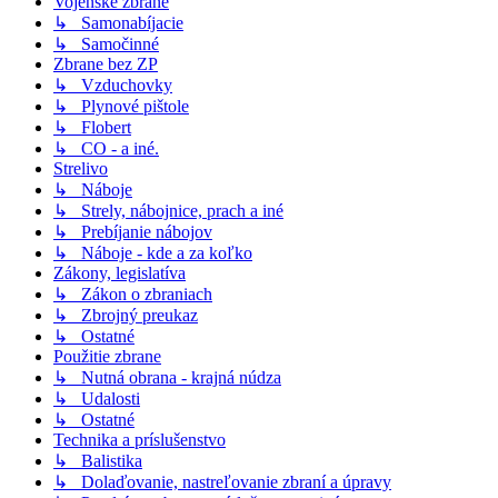
Vojenské zbrane
↳ Samonabíjacie
↳ Samočinné
Zbrane bez ZP
↳ Vzduchovky
↳ Plynové pištole
↳ Flobert
↳ CO - a iné.
Strelivo
↳ Náboje
↳ Strely, nábojnice, prach a iné
↳ Prebíjanie nábojov
↳ Náboje - kde a za koľko
Zákony, legislatíva
↳ Zákon o zbraniach
↳ Zbrojný preukaz
↳ Ostatné
Použitie zbrane
↳ Nutná obrana - krajná núdza
↳ Udalosti
↳ Ostatné
Technika a príslušenstvo
↳ Balistika
↳ Dolaďovanie, nastreľovanie zbraní a úpravy