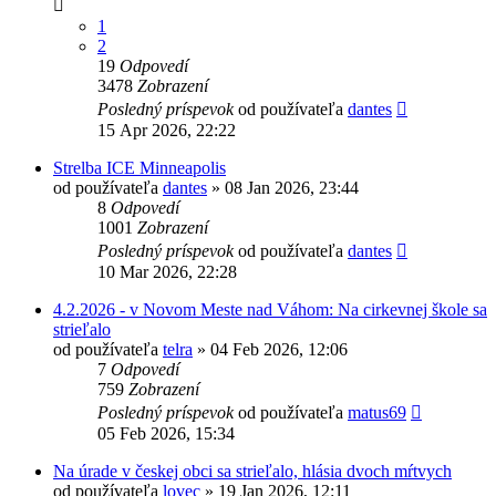
1
2
19
Odpovedí
3478
Zobrazení
Posledný príspevok
od používateľa
dantes
15 Apr 2026, 22:22
Strelba ICE Minneapolis
od používateľa
dantes
»
08 Jan 2026, 23:44
8
Odpovedí
1001
Zobrazení
Posledný príspevok
od používateľa
dantes
10 Mar 2026, 22:28
4.2.2026 - v Novom Meste nad Váhom: Na cirkevnej škole sa
strieľalo
od používateľa
telra
»
04 Feb 2026, 12:06
7
Odpovedí
759
Zobrazení
Posledný príspevok
od používateľa
matus69
05 Feb 2026, 15:34
Na úrade v českej obci sa strieľalo, hlásia dvoch mŕtvych
od používateľa
lovec
»
19 Jan 2026, 12:11