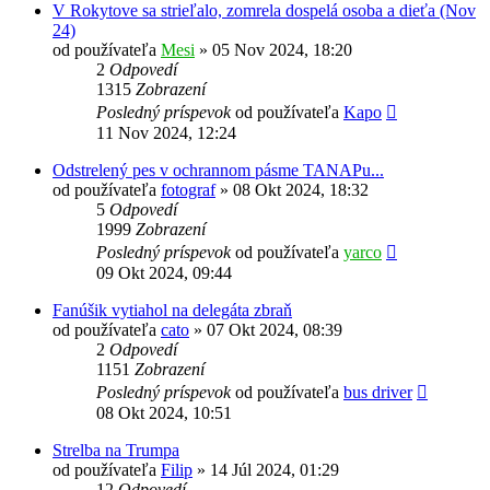
V Rokytove sa strieľalo, zomrela dospelá osoba a dieťa (Nov
24)
od používateľa
Mesi
»
05 Nov 2024, 18:20
2
Odpovedí
1315
Zobrazení
Posledný príspevok
od používateľa
Kapo
11 Nov 2024, 12:24
Odstrelený pes v ochrannom pásme TANAPu...
od používateľa
fotograf
»
08 Okt 2024, 18:32
5
Odpovedí
1999
Zobrazení
Posledný príspevok
od používateľa
yarco
09 Okt 2024, 09:44
Fanúšik vytiahol na delegáta zbraň
od používateľa
cato
»
07 Okt 2024, 08:39
2
Odpovedí
1151
Zobrazení
Posledný príspevok
od používateľa
bus driver
08 Okt 2024, 10:51
Strelba na Trumpa
od používateľa
Filip
»
14 Júl 2024, 01:29
12
Odpovedí