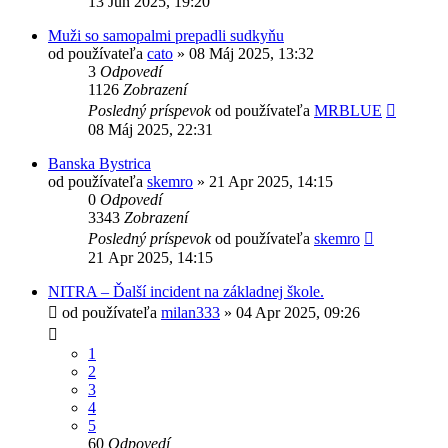
13 Jún 2025, 19:20
Muži so samopalmi prepadli sudkyňu
od používateľa
cato
»
08 Máj 2025, 13:32
3
Odpovedí
1126
Zobrazení
Posledný príspevok
od používateľa
MRBLUE
08 Máj 2025, 22:31
Banska Bystrica
od používateľa
skemro
»
21 Apr 2025, 14:15
0
Odpovedí
3343
Zobrazení
Posledný príspevok
od používateľa
skemro
21 Apr 2025, 14:15
NITRA – Ďalší incident na základnej škole.
od používateľa
milan333
»
04 Apr 2025, 09:26
1
2
3
4
5
60
Odpovedí