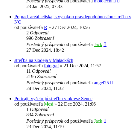
Posledný príspevok
od používateľa
mototechna
23 Jan 2025, 07:33
Poprad, areál letiska, s vysokou pravdepodobnosťou streľba v
NO
od používateľa
R
»
27 Dec 2024, 10:56
2
Odpovedí
996
Zobrazení
Posledný príspevok
od používateľa
Jack
27 Dec 2024, 18:42
streľba na zlodeja v Malackách
od používateľa
fotograf
»
21 Dec 2024, 11:57
11
Odpovedí
2195
Zobrazení
Posledný príspevok
od používateľa
angel25
24 Dec 2024, 11:32
Policajti vyšetrujú streľbu v okrese Senec
od používateľa
Mesi
»
22 Dec 2024, 21:06
1
Odpovedí
834
Zobrazení
Posledný príspevok
od používateľa
Jack
23 Dec 2024, 11:19