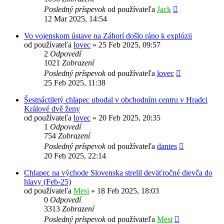
Posledný príspevok
od používateľa
Jack
12 Mar 2025, 14:54
Vo vojenskom ústave na Záhorí došlo ráno k explózii
od používateľa
lovec
»
25 Feb 2025, 09:57
2
Odpovedí
1021
Zobrazení
Posledný príspevok
od používateľa
lovec
25 Feb 2025, 11:38
Šestnáctiletý chlapec ubodal v obchodním centru v Hradci
Králové dvě ženy
od používateľa
lovec
»
20 Feb 2025, 20:35
1
Odpovedí
754
Zobrazení
Posledný príspevok
od používateľa
dantes
20 Feb 2025, 22:14
Chlapec na východe Slovenska strelil deväťročné dievča do
hlavy (Feb-25)
od používateľa
Mesi
»
18 Feb 2025, 18:03
0
Odpovedí
3313
Zobrazení
Posledný príspevok
od používateľa
Mesi