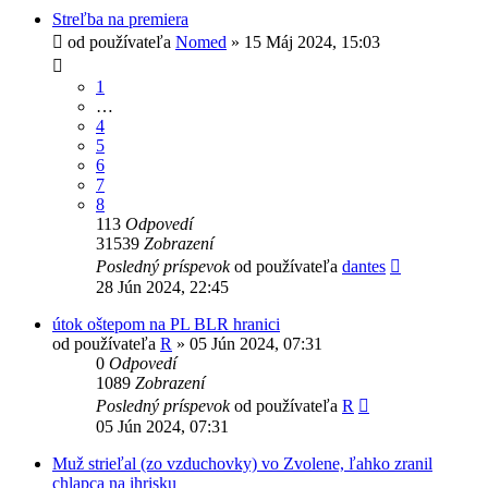
Streľba na premiera
od používateľa
Nomed
»
15 Máj 2024, 15:03
1
…
4
5
6
7
8
113
Odpovedí
31539
Zobrazení
Posledný príspevok
od používateľa
dantes
28 Jún 2024, 22:45
útok oštepom na PL BLR hranici
od používateľa
R
»
05 Jún 2024, 07:31
0
Odpovedí
1089
Zobrazení
Posledný príspevok
od používateľa
R
05 Jún 2024, 07:31
Muž strieľal (zo vzduchovky) vo Zvolene, ľahko zranil
chlapca na ihrisku