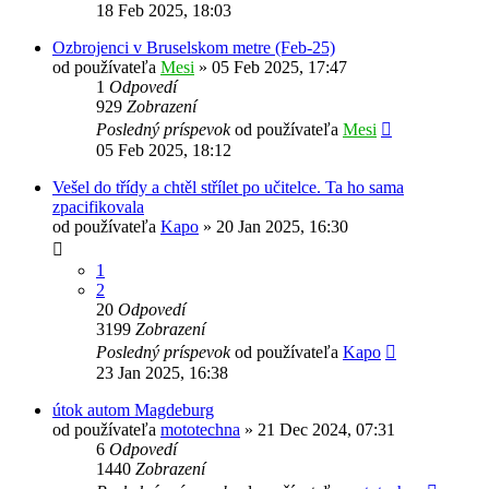
18 Feb 2025, 18:03
Ozbrojenci v Bruselskom metre (Feb-25)
od používateľa
Mesi
»
05 Feb 2025, 17:47
1
Odpovedí
929
Zobrazení
Posledný príspevok
od používateľa
Mesi
05 Feb 2025, 18:12
Vešel do třídy a chtěl střílet po učitelce. Ta ho sama
zpacifikovala
od používateľa
Kapo
»
20 Jan 2025, 16:30
1
2
20
Odpovedí
3199
Zobrazení
Posledný príspevok
od používateľa
Kapo
23 Jan 2025, 16:38
útok autom Magdeburg
od používateľa
mototechna
»
21 Dec 2024, 07:31
6
Odpovedí
1440
Zobrazení