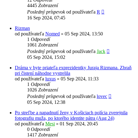
4445
Zobrazení
Posledný príspevok
od používateľa
R
16 Sep 2024, 07:45
Rizman
od používateľa
Nomed
»
05 Sep 2024, 13:50
1
Odpovedí
1061
Zobrazení
Posledný príspevok
od používateľa
Jack
05 Sep 2024, 15:02
Dráma v byte priateľa exprezidentky Juraja Rizmana. Zbraň
pri čistení náhodne vystrelila
od používateľa
luxus
»
05 Sep 2024, 11:33
1
Odpovedí
1026
Zobrazení
Posledný príspevok
od používateľa
lovec
05 Sep 2024, 12:38
Po streľbe a napadnutí ženy v Košiciach polícia zverejnila
fotografiu muža, po ktorého identite pátra (Aug 24)
od používateľa
Mesi
»
01 Sep 2024, 20:45
0
Odpovedí
1417
Zobrazení