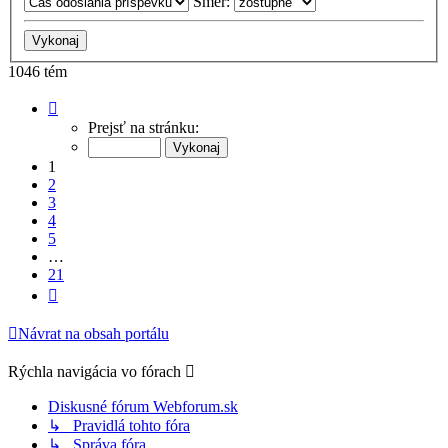
Smer:
1046 tém
Strana
1
Prejsť na stránku:
z
21
1
2
3
4
5
…
21
Ďalšia
Návrat na obsah portálu
Rýchla navigácia vo fórach
Diskusné fórum Webforum.sk
↳ Pravidlá tohto fóra
↳ Správa fóra