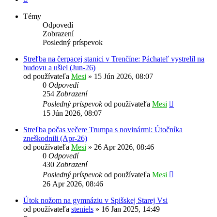
Témy
Odpovedí
Zobrazení
Posledný príspevok
Streľba na čerpacej stanici v Trenčíne: Páchateľ vystrelil na
budovu a ušiel (Jun-26)
od používateľa
Mesi
»
15 Jún 2026, 08:07
0
Odpovedí
254
Zobrazení
Posledný príspevok
od používateľa
Mesi
15 Jún 2026, 08:07
Streľba počas večere Trumpa s novinármi: Útočníka
zneškodnili (Apr-26)
od používateľa
Mesi
»
26 Apr 2026, 08:46
0
Odpovedí
430
Zobrazení
Posledný príspevok
od používateľa
Mesi
26 Apr 2026, 08:46
Útok nožom na gymnáziu v Spišskej Starej Vsi
od používateľa
steniels
»
16 Jan 2025, 14:49