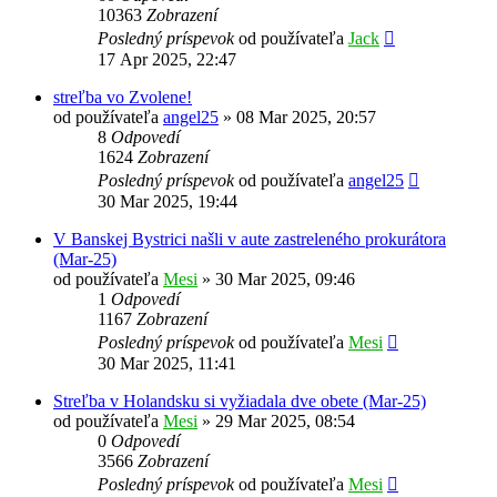
10363
Zobrazení
Posledný príspevok
od používateľa
Jack
17 Apr 2025, 22:47
streľba vo Zvolene!
od používateľa
angel25
»
08 Mar 2025, 20:57
8
Odpovedí
1624
Zobrazení
Posledný príspevok
od používateľa
angel25
30 Mar 2025, 19:44
V Banskej Bystrici našli v aute zastreleného prokurátora
(Mar-25)
od používateľa
Mesi
»
30 Mar 2025, 09:46
1
Odpovedí
1167
Zobrazení
Posledný príspevok
od používateľa
Mesi
30 Mar 2025, 11:41
Streľba v Holandsku si vyžiadala dve obete (Mar-25)
od používateľa
Mesi
»
29 Mar 2025, 08:54
0
Odpovedí
3566
Zobrazení
Posledný príspevok
od používateľa
Mesi