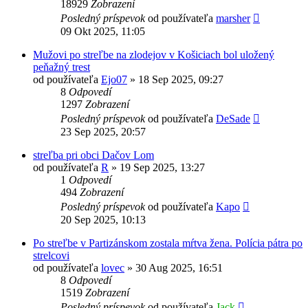
18929
Zobrazení
Posledný príspevok
od používateľa
marsher
09 Okt 2025, 11:05
Mužovi po streľbe na zlodejov v Košiciach bol uložený
peňažný trest
od používateľa
Ejo07
»
18 Sep 2025, 09:27
8
Odpovedí
1297
Zobrazení
Posledný príspevok
od používateľa
DeSade
23 Sep 2025, 20:57
streľba pri obci Dačov Lom
od používateľa
R
»
19 Sep 2025, 13:27
1
Odpovedí
494
Zobrazení
Posledný príspevok
od používateľa
Kapo
20 Sep 2025, 10:13
Po streľbe v Partizánskom zostala mŕtva žena. Polícia pátra po
strelcovi
od používateľa
lovec
»
30 Aug 2025, 16:51
8
Odpovedí
1519
Zobrazení
Posledný príspevok
od používateľa
Jack