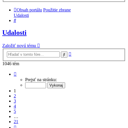
Obsah portálu
Použitie zbrane
Udalosti
Hľadať
Udalosti
Založiť novú tému
Rozšírené
Hľadať
vyhľadávanie
1046 tém
Strana
1
Prejsť na stránku:
z
21
1
2
3
4
5
…
21
Ďalšia