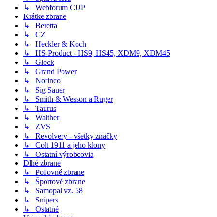
↳ Webforum CUP
Krátke zbrane
↳ Beretta
↳ CZ
↳ Heckler & Koch
↳ HS-Product - HS9, HS45, XDM9, XDM45
↳ Glock
↳ Grand Power
↳ Norinco
↳ Sig Sauer
↳ Smith & Wesson a Ruger
↳ Taurus
↳ Walther
↳ ZVS
↳ Revolvery - všetky značky
↳ Colt 1911 a jeho klony
↳ Ostatní výrobcovia
Dlhé zbrane
↳ Poľovné zbrane
↳ Športové zbrane
↳ Samopal vz. 58
↳ Snipers
↳ Ostatné