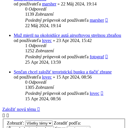
od používateľa
marsher
»
22 Máj 2024, 19:14
0
Odpovedí
1139
Zobrazení
Posledný príspevok
od používateľa
marsher
22 Máj 2024, 19:14
Muž mieril na okoloidúce autá airsoftovou strelnou zbraňou
od používateľa
lovec
»
23 Apr 2024, 15:42
1
Odpovedí
1252
Zobrazení
Posledný príspevok
od používateľa
fotograf
25 Apr 2024, 13:59
Senčan chcel založiť teroristickú bunku a tlačiť zbrane
od používateľa
lovec
»
15 Apr 2024, 08:56
0
Odpovedí
1305
Zobrazení
Posledný príspevok
od používateľa
lovec
15 Apr 2024, 08:56
Založiť novú tému
Zobraziť:
Zoradiť podľa: