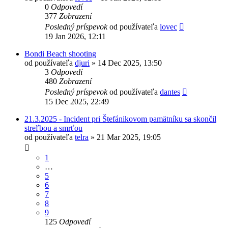
0
Odpovedí
377
Zobrazení
Posledný príspevok
od používateľa
lovec
19 Jan 2026, 12:11
Bondi Beach shooting
od používateľa
djuri
»
14 Dec 2025, 13:50
3
Odpovedí
480
Zobrazení
Posledný príspevok
od používateľa
dantes
15 Dec 2025, 22:49
21.3.2025 - Incident pri Štefánikovom pamätníku sa skončil
streľbou a smrťou
od používateľa
telra
»
21 Mar 2025, 19:05
1
…
5
6
7
8
9
125
Odpovedí