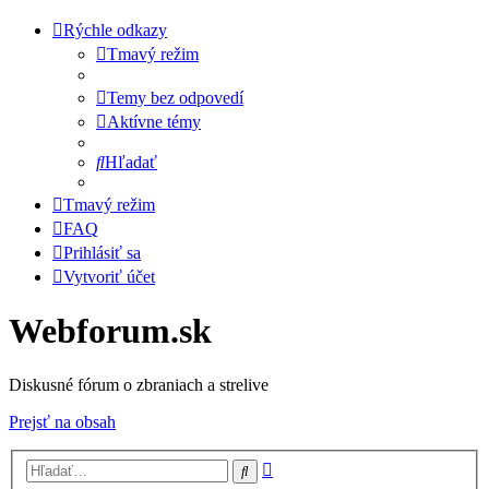
Rýchle odkazy
Tmavý režim
Temy bez odpovedí
Aktívne témy
Hľadať
Tmavý režim
FAQ
Prihlásiť sa
Vytvoriť účet
Webforum.sk
Diskusné fórum o zbraniach a strelive
Prejsť na obsah
Rozšírené
Hľadať
vyhľadávanie