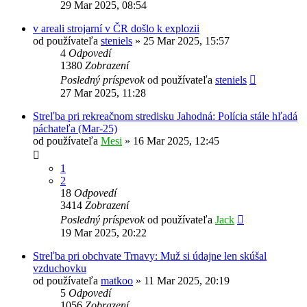
29 Mar 2025, 08:54
v areali strojarní v ČR došlo k explozii
od používateľa
steniels
»
25 Mar 2025, 15:57
4
Odpovedí
1380
Zobrazení
Posledný príspevok
od používateľa
steniels
27 Mar 2025, 11:28
Streľba pri rekreačnom stredisku Jahodná: Polícia stále hľadá
páchateľa (Mar-25)
od používateľa
Mesi
»
16 Mar 2025, 12:45
1
2
18
Odpovedí
3414
Zobrazení
Posledný príspevok
od používateľa
Jack
19 Mar 2025, 20:22
Streľba pri obchvate Trnavy: Muž si údajne len skúšal
vzduchovku
od používateľa
matkoo
»
11 Mar 2025, 20:19
5
Odpovedí
1056
Zobrazení