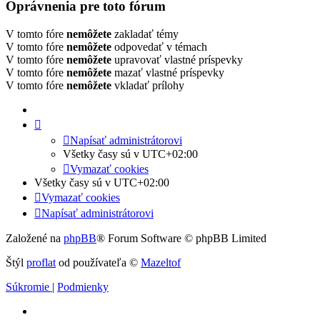
Oprávnenia pre toto fórum
V tomto fóre
nemôžete
zakladať témy
V tomto fóre
nemôžete
odpovedať v témach
V tomto fóre
nemôžete
upravovať vlastné príspevky
V tomto fóre
nemôžete
mazať vlastné príspevky
V tomto fóre
nemôžete
vkladať prílohy
Napísať administrátorovi
Všetky časy sú v
UTC+02:00
Vymazať cookies
Všetky časy sú v
UTC+02:00
Vymazať cookies
Napísať administrátorovi
Založené na
phpBB
® Forum Software © phpBB Limited
Štýl
proflat
od používateľa ©
Mazeltof
Súkromie
|
Podmienky