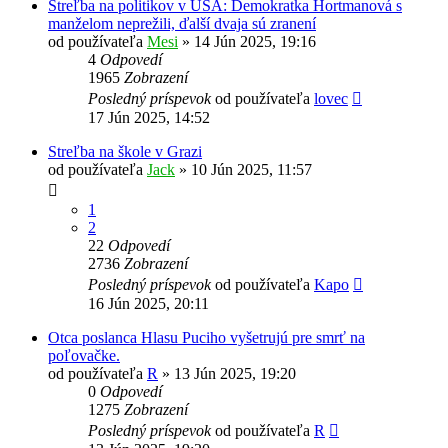
Streľba na politikov v USA: Demokratka Hortmanová s
manželom neprežili, ďalší dvaja sú zranení
od používateľa
Mesi
»
14 Jún 2025, 19:16
4
Odpovedí
1965
Zobrazení
Posledný príspevok
od používateľa
lovec
17 Jún 2025, 14:52
Streľba na škole v Grazi
od používateľa
Jack
»
10 Jún 2025, 11:57
1
2
22
Odpovedí
2736
Zobrazení
Posledný príspevok
od používateľa
Kapo
16 Jún 2025, 20:11
Otca poslanca Hlasu Puciho vyšetrujú pre smrť na
poľovačke.
od používateľa
R
»
13 Jún 2025, 19:20
0
Odpovedí
1275
Zobrazení
Posledný príspevok
od používateľa
R