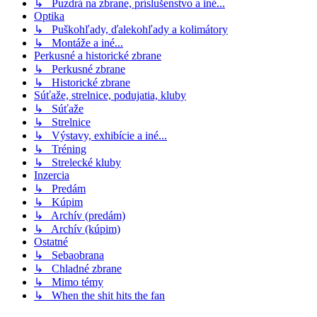
↳ Puzdrá na zbrane, príslušenstvo a iné...
Optika
↳ Puškohľady, ďalekohľady a kolimátory
↳ Montáže a iné...
Perkusné a historické zbrane
↳ Perkusné zbrane
↳ Historické zbrane
Súťaže, strelnice, podujatia, kluby
↳ Súťaže
↳ Strelnice
↳ Výstavy, exhibície a iné...
↳ Tréning
↳ Strelecké kluby
Inzercia
↳ Predám
↳ Kúpim
↳ Archív (predám)
↳ Archív (kúpim)
Ostatné
↳ Sebaobrana
↳ Chladné zbrane
↳ Mimo témy
↳ When the shit hits the fan