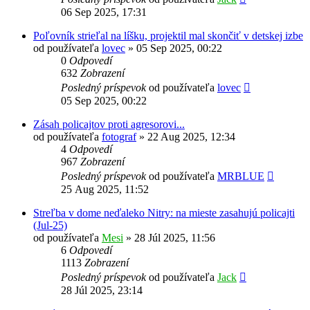
06 Sep 2025, 17:31
Poľovník strieľal na líšku, projektil mal skončiť v detskej izbe
od používateľa
lovec
»
05 Sep 2025, 00:22
0
Odpovedí
632
Zobrazení
Posledný príspevok
od používateľa
lovec
05 Sep 2025, 00:22
Zásah policajtov proti agresorovi...
od používateľa
fotograf
»
22 Aug 2025, 12:34
4
Odpovedí
967
Zobrazení
Posledný príspevok
od používateľa
MRBLUE
25 Aug 2025, 11:52
Streľba v dome neďaleko Nitry: na mieste zasahujú policajti
(Jul-25)
od používateľa
Mesi
»
28 Júl 2025, 11:56
6
Odpovedí
1113
Zobrazení
Posledný príspevok
od používateľa
Jack
28 Júl 2025, 23:14