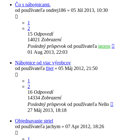
Čo s nábojnicami.
od používateľa
ondrej186
»
05 Júl 2013, 10:30
1
2
15
Odpovedí
14021
Zobrazení
Posledný príspevok
od používateľa
igoros
01 Aug 2013, 22:03
Nábojnice od viac výrobcov
od používateľa
fijet
»
05 Máj 2012, 21:50
1
2
16
Odpovedí
14334
Zobrazení
Posledný príspevok
od používateľa
Nello
27 Máj 2013, 18:18
Objednavanie striel
od používateľa
jachym
»
07 Apr 2012, 18:26
1