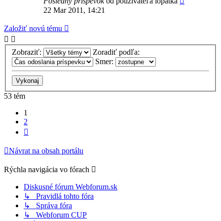
Posledný príspevok
od používateľa
lopatka
22 Mar 2011, 14:21
Založiť novú tému
Zobraziť:
Zoradiť podľa:
Smer:
53 tém
1
2
Ďalšia
Návrat na obsah portálu
Rýchla navigácia vo fórach
Diskusné fórum Webforum.sk
↳ Pravidlá tohto fóra
↳ Správa fóra
↳ Webforum CUP