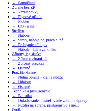
↳ Samočinné
Zbrane bez ZP
↳ Vzduchovky
↳ Plynové pištole
↳ Flobert
↳ CO - a iné.
Strelivo
↳ Náboje
↳ Strely, nábojnice, prach a iné
↳ Prebíjanie nábojov
↳ Náboje - kde a za koľko
Zákony, legislatíva
↳ Zákon o zbraniach
↳ Zbrojný preukaz
↳ Ostatné
Použitie zbrane
↳ Nutná obrana - krajná núdza
↳ Udalosti
↳ Ostatné
Technika a príslušenstvo
↳ Balistika
↳ Dolaďovanie, nastreľovanie zbraní a úpravy
↳ Puzdrá na zbrane, príslušenstvo a iné...
Optika