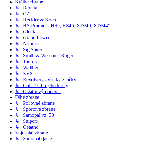
Krátke zbrane
↳ Beretta
↳ CZ
↳ Heckler & Koch
↳ HS-Product - HS9, HS45, XDM9, XDM45
↳ Glock
↳ Grand Power
↳ Norinco
↳ Sig Sauer
↳ Smith & Wesson a Ruger
↳ Taurus
↳ Walther
↳ ZVS
↳ Revolvery - všetky značky
↳ Colt 1911 a jeho klony
↳ Ostatní výrobcovia
Dlhé zbrane
↳ Poľovné zbrane
↳ Športové zbrane
↳ Samopal vz. 58
↳ Snipers
↳ Ostatné
Vojenské zbrane
↳ Samonabíjacie