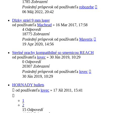
1785
Zobrazení
Posledný príspevok
od používateľa
robozebe
06 Máj 2022, 20:42
Dlzky striel 9 mm luger
od používateľa
Machead
»
16 Mar 2017, 17:58
4
Odpovedí
18775
Zobrazení
Posledný príspevok
od používateľa
Maverix
19 Apr 2020, 14:56
Strelné prachy kompatibilné so smernicou REACH
od používateľa
lovec
»
30 Jún 2019, 10:29
0
Odpovedí
20307
Zobrazení
Posledný príspevok
od používateľa
lovec
30 Jún 2019, 10:29
HORNADY bullets
od používateľa
lovec
»
17 Júl 2011, 15:41
1
2
15
Odpovedí