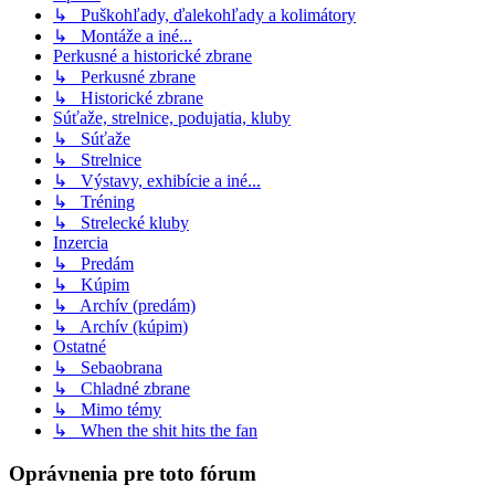
↳ Puškohľady, ďalekohľady a kolimátory
↳ Montáže a iné...
Perkusné a historické zbrane
↳ Perkusné zbrane
↳ Historické zbrane
Súťaže, strelnice, podujatia, kluby
↳ Súťaže
↳ Strelnice
↳ Výstavy, exhibície a iné...
↳ Tréning
↳ Strelecké kluby
Inzercia
↳ Predám
↳ Kúpim
↳ Archív (predám)
↳ Archív (kúpim)
Ostatné
↳ Sebaobrana
↳ Chladné zbrane
↳ Mimo témy
↳ When the shit hits the fan
Oprávnenia pre toto fórum