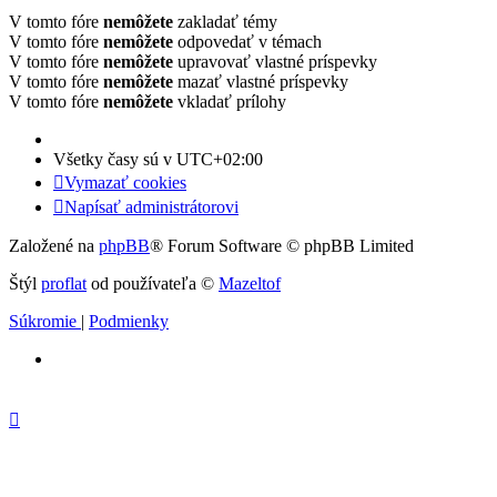
V tomto fóre
nemôžete
zakladať témy
V tomto fóre
nemôžete
odpovedať v témach
V tomto fóre
nemôžete
upravovať vlastné príspevky
V tomto fóre
nemôžete
mazať vlastné príspevky
V tomto fóre
nemôžete
vkladať prílohy
Všetky časy sú v
UTC+02:00
Vymazať cookies
Napísať administrátorovi
Založené na
phpBB
® Forum Software © phpBB Limited
Štýl
proflat
od používateľa ©
Mazeltof
Súkromie
|
Podmienky