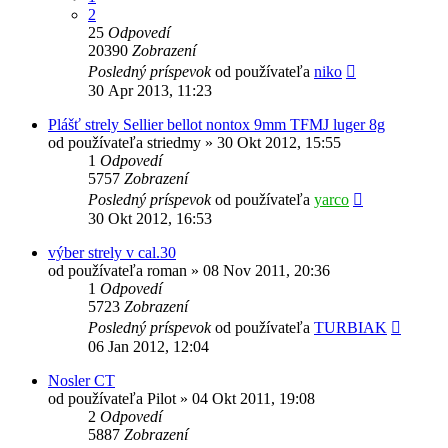
2
25
Odpovedí
20390
Zobrazení
Posledný príspevok
od používateľa
niko
30 Apr 2013, 11:23
Plášť strely Sellier bellot nontox 9mm TFMJ luger 8g
od používateľa
striedmy
»
30 Okt 2012, 15:55
1
Odpovedí
5757
Zobrazení
Posledný príspevok
od používateľa
yarco
30 Okt 2012, 16:53
výber strely v cal.30
od používateľa
roman
»
08 Nov 2011, 20:36
1
Odpovedí
5723
Zobrazení
Posledný príspevok
od používateľa
TURBIAK
06 Jan 2012, 12:04
Nosler CT
od používateľa
Pilot
»
04 Okt 2011, 19:08
2
Odpovedí
5887
Zobrazení