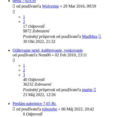
strela 7,62x39
od používateľa
Wolverine
»
29 Mar 2016, 09:59
1
2
17
Odpovedí
9872
Zobrazení
Posledný príspevok
od používateľa
MudMax
30 Okt 2022, 21:32
Odlievanie striel, kalibrovanie, voskovanie
od používateľa
Nem00
»
02 Feb 2010, 23:11
1
2
3
40
Odpovedí
36232
Zobrazení
Posledný príspevok
od používateľa
martin
23 Máj 2022, 12:26
Predám nabojnice 7,65 Br.
od používateľa
robozebe
»
06 Máj 2022, 20:42
0
Odpovedí