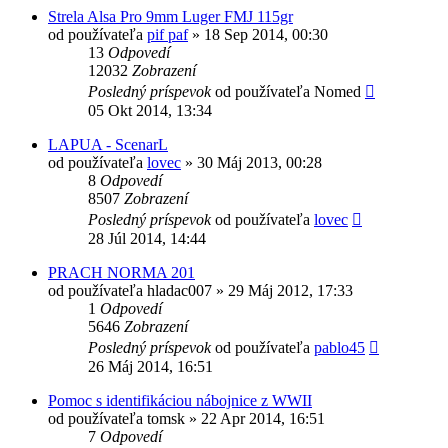
Strela Alsa Pro 9mm Luger FMJ 115gr
od používateľa
pif paf
»
18 Sep 2014, 00:30
13
Odpovedí
12032
Zobrazení
Posledný príspevok
od používateľa
Nomed
05 Okt 2014, 13:34
LAPUA - ScenarL
od používateľa
lovec
»
30 Máj 2013, 00:28
8
Odpovedí
8507
Zobrazení
Posledný príspevok
od používateľa
lovec
28 Júl 2014, 14:44
PRACH NORMA 201
od používateľa
hladac007
»
29 Máj 2012, 17:33
1
Odpovedí
5646
Zobrazení
Posledný príspevok
od používateľa
pablo45
26 Máj 2014, 16:51
Pomoc s identifikáciou nábojnice z WWII
od používateľa
tomsk
»
22 Apr 2014, 16:51
7
Odpovedí