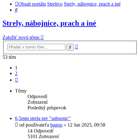
Obsah portálu
Strelivo
Strely, nábojnice, prach a iné
Hľadať
Strely, nábojnice, prach a iné
Založiť novú tému
Rozšírené
Hľadať
vyhľadávanie
53 tém
1
2
Ďalšia
Témy
Odpovedí
Zobrazení
Posledný príspevok
6,5mm strela pre "subsonic"
od používateľa
bagoo
»
12 Jan 2025, 09:58
14
Odpovedí
5101
Zobrazení