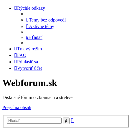
Rýchle odkazy
Temy bez odpovedí
Aktívne témy
Hľadať
Tmavý režim
FAQ
Prihlásiť sa
Vytvoriť účet
Webforum.sk
Diskusné fórum o zbraniach a strelive
Prejsť na obsah
Rozšírené
Hľadať
vyhľadávanie