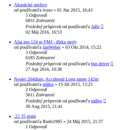
Akustické strelivo
od používateľa
ivuso
»
01 Jún 2015, 16:43
5
Odpovedí
6831
Zobrazení
Posledný príspevok
od používateľa
JaBr
02 Máj 2016, 16:53
Alsa pro 124 gr FMJ - dlzka strely
od používateľa
JanWeber
»
03 Okt 2014, 15:22
3
Odpovedí
6185
Zobrazení
Posledný príspevok
od používateľa
bus driver
27 Apr 2016, 10:38
Nosler 264diam, Accubond Long range 142gr
od používateľa
millos
»
15 Júl 2015, 13:25
2
Odpovedí
5611
Zobrazení
Posledný príspevok
od používateľa
millos
30 Aug 2015, 21:41
.22 35 grain
od používateľa
Rudo1985
»
24 Máj 2015, 21:37
1
Odpovedí