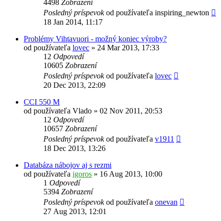
4498
Zobrazení
Posledný príspevok
od používateľa
inspiring_newton
18 Jan 2014, 11:17
Problémy Vihtavuori - možný koniec výroby?
od používateľa
lovec
»
24 Mar 2013, 17:33
12
Odpovedí
10605
Zobrazení
Posledný príspevok
od používateľa
lovec
20 Dec 2013, 22:09
CCI 550 M
od používateľa
Vlado
»
02 Nov 2011, 20:53
12
Odpovedí
10657
Zobrazení
Posledný príspevok
od používateľa
v1911
18 Dec 2013, 13:26
Databáza nábojov aj s rezmi
od používateľa
igoros
»
16 Aug 2013, 10:00
1
Odpovedí
5394
Zobrazení
Posledný príspevok
od používateľa
onevan
27 Aug 2013, 12:01