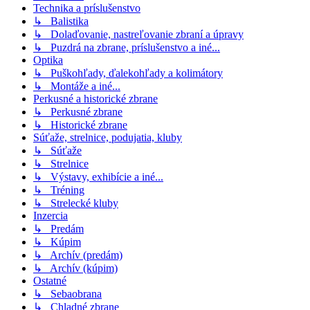
Technika a príslušenstvo
↳ Balistika
↳ Dolaďovanie, nastreľovanie zbraní a úpravy
↳ Puzdrá na zbrane, príslušenstvo a iné...
Optika
↳ Puškohľady, ďalekohľady a kolimátory
↳ Montáže a iné...
Perkusné a historické zbrane
↳ Perkusné zbrane
↳ Historické zbrane
Súťaže, strelnice, podujatia, kluby
↳ Súťaže
↳ Strelnice
↳ Výstavy, exhibície a iné...
↳ Tréning
↳ Strelecké kluby
Inzercia
↳ Predám
↳ Kúpim
↳ Archív (predám)
↳ Archív (kúpim)
Ostatné
↳ Sebaobrana
↳ Chladné zbrane