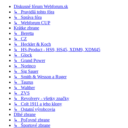
Diskusné fórum Webforum.sk
↳ Pravidlá tohto fóra
↳ Správa fóra
↳ Webforum CUP
Krátke zbrane
↳ Beretta
↳ CZ
↳ Heckler & Koch
↳ HS-Product - HS9, HS45, XDM9, XDM45
↳ Glock
↳ Grand Power
↳ Norinco
↳ Sig Sauer
↳ Smith & Wesson a Ruger
↳ Taurus
↳ Walther
↳ ZVS
↳ Revolvery - všetky značky
↳ Colt 1911 a jeho klony
↳ Ostatní výrobcovia
Dlhé zbrane
↳ Poľovné zbrane
↳ Športové zbrane