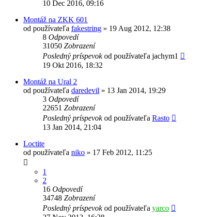
10 Dec 2016, 09:16
Montáž na ZKK 601
od používateľa
fakestring
»
19 Aug 2012, 12:38
8
Odpovedí
31050
Zobrazení
Posledný príspevok
od používateľa
jachym1
19 Okt 2016, 18:32
Montáž na Ural 2
od používateľa
daredevil
»
13 Jan 2014, 19:29
3
Odpovedí
22651
Zobrazení
Posledný príspevok
od používateľa
Rasto
13 Jan 2014, 21:04
Loctite
od používateľa
niko
»
17 Feb 2012, 11:25
1
2
16
Odpovedí
34748
Zobrazení
Posledný príspevok
od používateľa
yarco