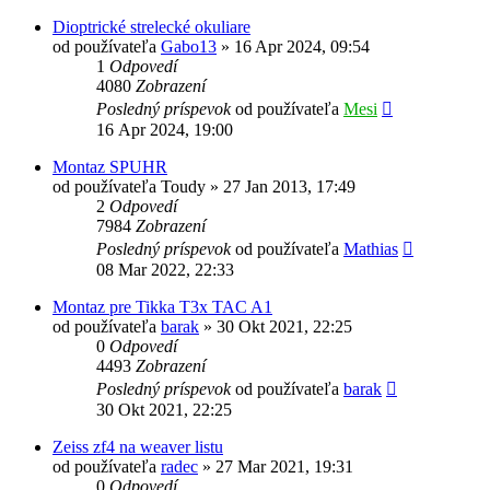
Dioptrické strelecké okuliare
od používateľa
Gabo13
»
16 Apr 2024, 09:54
1
Odpovedí
4080
Zobrazení
Posledný príspevok
od používateľa
Mesi
16 Apr 2024, 19:00
Montaz SPUHR
od používateľa
Toudy
»
27 Jan 2013, 17:49
2
Odpovedí
7984
Zobrazení
Posledný príspevok
od používateľa
Mathias
08 Mar 2022, 22:33
Montaz pre Tikka T3x TAC A1
od používateľa
barak
»
30 Okt 2021, 22:25
0
Odpovedí
4493
Zobrazení
Posledný príspevok
od používateľa
barak
30 Okt 2021, 22:25
Zeiss zf4 na weaver listu
od používateľa
radec
»
27 Mar 2021, 19:31
0
Odpovedí