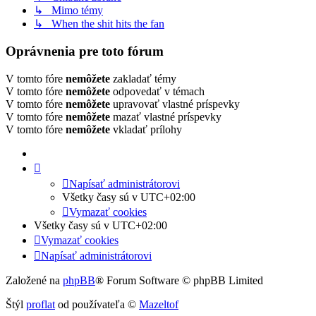
↳ Mimo témy
↳ When the shit hits the fan
Oprávnenia pre toto fórum
V tomto fóre
nemôžete
zakladať témy
V tomto fóre
nemôžete
odpovedať v témach
V tomto fóre
nemôžete
upravovať vlastné príspevky
V tomto fóre
nemôžete
mazať vlastné príspevky
V tomto fóre
nemôžete
vkladať prílohy
Napísať administrátorovi
Všetky časy sú v
UTC+02:00
Vymazať cookies
Všetky časy sú v
UTC+02:00
Vymazať cookies
Napísať administrátorovi
Založené na
phpBB
® Forum Software © phpBB Limited
Štýl
proflat
od používateľa ©
Mazeltof