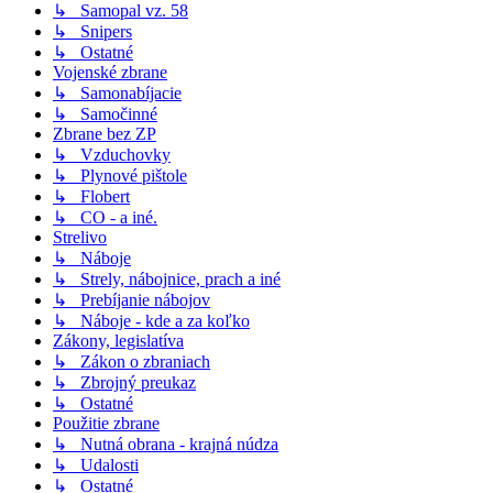
↳ Samopal vz. 58
↳ Snipers
↳ Ostatné
Vojenské zbrane
↳ Samonabíjacie
↳ Samočinné
Zbrane bez ZP
↳ Vzduchovky
↳ Plynové pištole
↳ Flobert
↳ CO - a iné.
Strelivo
↳ Náboje
↳ Strely, nábojnice, prach a iné
↳ Prebíjanie nábojov
↳ Náboje - kde a za koľko
Zákony, legislatíva
↳ Zákon o zbraniach
↳ Zbrojný preukaz
↳ Ostatné
Použitie zbrane
↳ Nutná obrana - krajná núdza
↳ Udalosti
↳ Ostatné