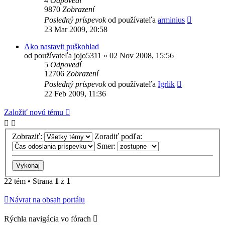
4
Odpovedí
9870
Zobrazení
Posledný príspevok
od používateľa
arminius
23 Mar 2009, 20:58
Ako nastavit puškohlad
od používateľa
jojo5311
»
02 Nov 2008, 15:56
5
Odpovedí
12706
Zobrazení
Posledný príspevok
od používateľa
Igrlik
22 Feb 2009, 11:36
Založiť novú tému
Zobraziť:
Zoradiť podľa:
Smer:
22 tém • Strana
1
z
1
Návrat na obsah portálu
Rýchla navigácia vo fórach