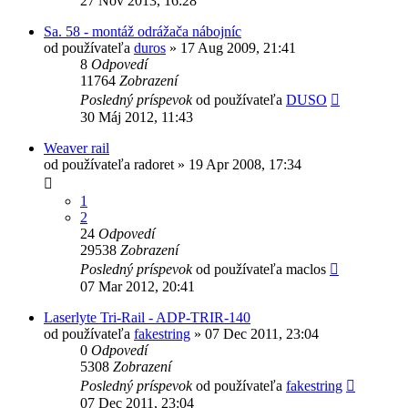
27 Nov 2013, 16:28
Sa. 58 - montáž odrážača nábojníc
od používateľa
duros
»
17 Aug 2009, 21:41
8
Odpovedí
11764
Zobrazení
Posledný príspevok
od používateľa
DUSO
30 Máj 2012, 11:43
Weaver rail
od používateľa
radoret
»
19 Apr 2008, 17:34
1
2
24
Odpovedí
29538
Zobrazení
Posledný príspevok
od používateľa
maclos
07 Mar 2012, 20:41
Laserlyte Tri-Rail - ADP-TRIR-140
od používateľa
fakestring
»
07 Dec 2011, 23:04
0
Odpovedí
5308
Zobrazení
Posledný príspevok
od používateľa
fakestring
07 Dec 2011, 23:04