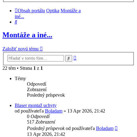
Obsah portálu
Optika
Montáže a
iné...
Hľadať
Montáže a iné...
Založiť novú tému
Rozšírené
Hľadať
vyhľadávanie
22 tém • Strana
1
z
1
Témy
Odpovedí
Zobrazení
Posledný príspevok
Blaser montaž uchyty
od používateľa
Boladam
»
13 Apr 2026, 21:42
0
Odpovedí
517
Zobrazení
Posledný príspevok
od používateľa
Boladam
13 Apr 2026, 21:42