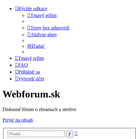
Rýchle odkazy
Tmavý režim
Temy bez odpovedí
Aktívne témy
Hľadať
Tmavý režim
FAQ
Prihlásiť sa
Vytvoriť účet
Webforum.sk
Diskusné fórum o zbraniach a strelive
Prejsť na obsah
Rozšírené
Hľadať
vyhľadávanie