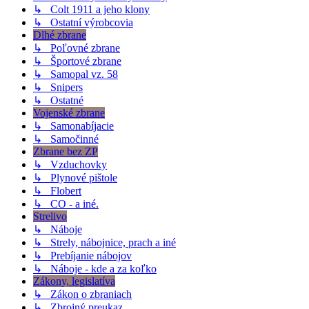
↳ Colt 1911 a jeho klony
↳ Ostatní výrobcovia
Dlhé zbrane
↳ Poľovné zbrane
↳ Športové zbrane
↳ Samopal vz. 58
↳ Snipers
↳ Ostatné
Vojenské zbrane
↳ Samonabíjacie
↳ Samočinné
Zbrane bez ZP
↳ Vzduchovky
↳ Plynové pištole
↳ Flobert
↳ CO - a iné.
Strelivo
↳ Náboje
↳ Strely, nábojnice, prach a iné
↳ Prebíjanie nábojov
↳ Náboje - kde a za koľko
Zákony, legislatíva
↳ Zákon o zbraniach
↳ Zbrojný preukaz