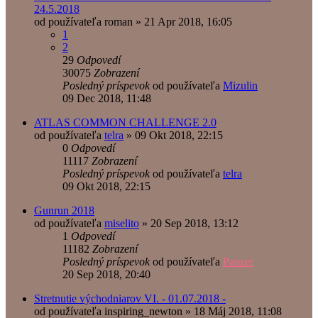
24.5.2018
od používateľa
roman
»
21 Apr 2018, 16:05
1
2
29
Odpovedí
30075
Zobrazení
Posledný príspevok
od používateľa
Mizulin
09 Dec 2018, 11:48
ATLAS COMMON CHALLENGE 2.0
od používateľa
telra
»
09 Okt 2018, 22:15
0
Odpovedí
11117
Zobrazení
Posledný príspevok
od používateľa
telra
09 Okt 2018, 22:15
Gunrun 2018
od používateľa
miselito
»
20 Sep 2018, 13:12
1
Odpovedí
11182
Zobrazení
Posledný príspevok
od používateľa
Panzer
20 Sep 2018, 20:40
Stretnutie východniarov VI. - 01.07.2018 -
od používateľa
inspiring_newton
»
18 Máj 2018, 11:08