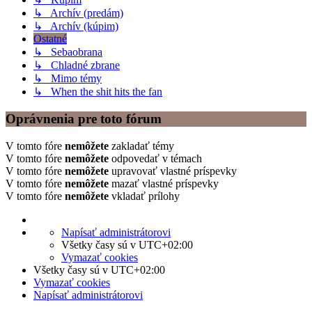
↳ Archív (predám)
↳ Archív (kúpim)
Ostatné
↳ Sebaobrana
↳ Chladné zbrane
↳ Mimo témy
↳ When the shit hits the fan
Oprávnenia pre toto fórum
V tomto fóre
nemôžete
zakladať témy
V tomto fóre
nemôžete
odpovedať v témach
V tomto fóre
nemôžete
upravovať vlastné príspevky
V tomto fóre
nemôžete
mazať vlastné príspevky
V tomto fóre
nemôžete
vkladať prílohy
Napísať administrátorovi
Všetky časy sú v
UTC+02:00
Vymazať cookies
Všetky časy sú v
UTC+02:00
Vymazať cookies
Napísať administrátorovi