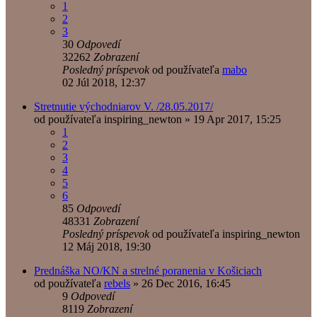
1
2
3
30
Odpovedí
32262
Zobrazení
Posledný príspevok
od používateľa
mabo
02 Júl 2018, 12:37
Stretnutie východniarov V. /28.05.2017/
od používateľa
inspiring_newton
»
19 Apr 2017, 15:25
1
2
3
4
5
6
85
Odpovedí
48331
Zobrazení
Posledný príspevok
od používateľa
inspiring_newton
12 Máj 2018, 19:30
Prednáška NO/KN a strelné poranenia v Košiciach
od používateľa
rebels
»
26 Dec 2016, 16:45
9
Odpovedí
8119
Zobrazení