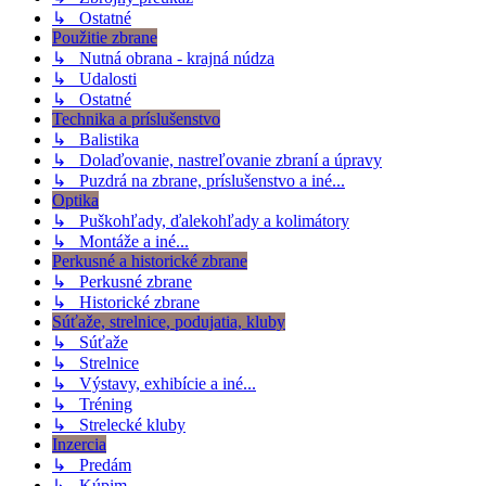
↳ Ostatné
Použitie zbrane
↳ Nutná obrana - krajná núdza
↳ Udalosti
↳ Ostatné
Technika a príslušenstvo
↳ Balistika
↳ Dolaďovanie, nastreľovanie zbraní a úpravy
↳ Puzdrá na zbrane, príslušenstvo a iné...
Optika
↳ Puškohľady, ďalekohľady a kolimátory
↳ Montáže a iné...
Perkusné a historické zbrane
↳ Perkusné zbrane
↳ Historické zbrane
Súťaže, strelnice, podujatia, kluby
↳ Súťaže
↳ Strelnice
↳ Výstavy, exhibície a iné...
↳ Tréning
↳ Strelecké kluby
Inzercia
↳ Predám
↳ Kúpim