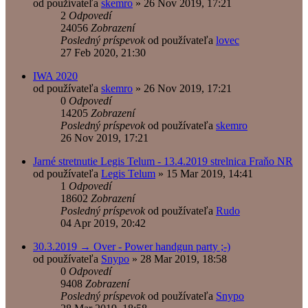
od používateľa
skemro
»
26 Nov 2019, 17:21
2
Odpovedí
24056
Zobrazení
Posledný príspevok
od používateľa
lovec
27 Feb 2020, 21:30
IWA 2020
od používateľa
skemro
»
26 Nov 2019, 17:21
0
Odpovedí
14205
Zobrazení
Posledný príspevok
od používateľa
skemro
26 Nov 2019, 17:21
Jarné stretnutie Legis Telum - 13.4.2019 strelnica Fraňo NR
od používateľa
Legis Telum
»
15 Mar 2019, 14:41
1
Odpovedí
18602
Zobrazení
Posledný príspevok
od používateľa
Rudo
04 Apr 2019, 20:42
30.3.2019 → Over - Power handgun party ;-)
od používateľa
Snypo
»
28 Mar 2019, 18:58
0
Odpovedí
9408
Zobrazení
Posledný príspevok
od používateľa
Snypo