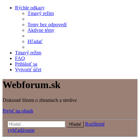
Rýchle odkazy
Tmavý režim
Temy bez odpovedí
Aktívne témy
Hľadať
Tmavý režim
FAQ
Prihlásiť sa
Vytvoriť účet
Webforum.sk
Diskusné fórum o zbraniach a strelive
Prejsť na obsah
Rozšírené
Hľadať
vyhľadávanie