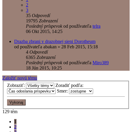
2
3
35
Odpovedí
19795
Zobrazení
Posledný príspevok
od používateľa
telra
06 Okt 2015, 14:25
Drazba zbrani v drazobnej sieni Dorotheum
od používateľa
abakan
»
28 Feb 2015, 15:18
4
Odpovedí
6365
Zobrazení
Posledný príspevok
od používateľa
Miro389
18 Jún 2015, 10:25
Založiť novú tému
Zobraziť:
Zoradiť podľa:
Smer:
129 tém
1
2