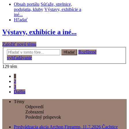
Obsah portálu
Súťaže, strelnice,
podujatia, kluby
Výstavy, exhibície a
iné...
Hľadať
Výstavy, exhibície a iné...
Založiť novú tému
Rozšírené
Hľadať
vyhľadávanie
129 tém
1
2
3
Ďalšia
Témy
Odpovedí
Zobrazení
Posledný príspevok
Predvádzacia akcia Archon Firearms, 11.7.2026 Čachtice