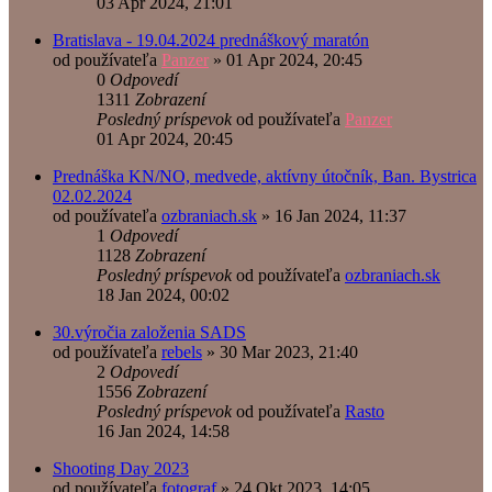
03 Apr 2024, 21:01
Bratislava - 19.04.2024 prednáškový maratón
od používateľa
Panzer
»
01 Apr 2024, 20:45
0
Odpovedí
1311
Zobrazení
Posledný príspevok
od používateľa
Panzer
01 Apr 2024, 20:45
Prednáška KN/NO, medvede, aktívny útočník, Ban. Bystrica
02.02.2024
od používateľa
ozbraniach.sk
»
16 Jan 2024, 11:37
1
Odpovedí
1128
Zobrazení
Posledný príspevok
od používateľa
ozbraniach.sk
18 Jan 2024, 00:02
30.výročia založenia SADS
od používateľa
rebels
»
30 Mar 2023, 21:40
2
Odpovedí
1556
Zobrazení
Posledný príspevok
od používateľa
Rasto
16 Jan 2024, 14:58
Shooting Day 2023
od používateľa
fotograf
»
24 Okt 2023, 14:05