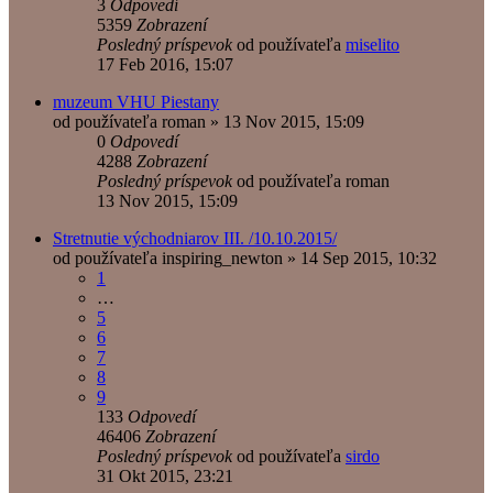
3
Odpovedí
5359
Zobrazení
Posledný príspevok
od používateľa
miselito
17 Feb 2016, 15:07
muzeum VHU Piestany
od používateľa
roman
»
13 Nov 2015, 15:09
0
Odpovedí
4288
Zobrazení
Posledný príspevok
od používateľa
roman
13 Nov 2015, 15:09
Stretnutie východniarov III. /10.10.2015/
od používateľa
inspiring_newton
»
14 Sep 2015, 10:32
1
…
5
6
7
8
9
133
Odpovedí
46406
Zobrazení
Posledný príspevok
od používateľa
sirdo
31 Okt 2015, 23:21