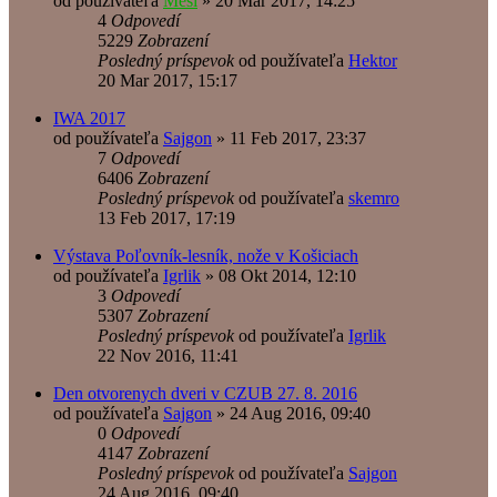
od používateľa
Mesi
»
20 Mar 2017, 14:25
4
Odpovedí
5229
Zobrazení
Posledný príspevok
od používateľa
Hektor
20 Mar 2017, 15:17
IWA 2017
od používateľa
Sajgon
»
11 Feb 2017, 23:37
7
Odpovedí
6406
Zobrazení
Posledný príspevok
od používateľa
skemro
13 Feb 2017, 17:19
Výstava Poľovník-lesník, nože v Košiciach
od používateľa
Igrlik
»
08 Okt 2014, 12:10
3
Odpovedí
5307
Zobrazení
Posledný príspevok
od používateľa
Igrlik
22 Nov 2016, 11:41
Den otvorenych dveri v CZUB 27. 8. 2016
od používateľa
Sajgon
»
24 Aug 2016, 09:40
0
Odpovedí
4147
Zobrazení
Posledný príspevok
od používateľa
Sajgon
24 Aug 2016, 09:40