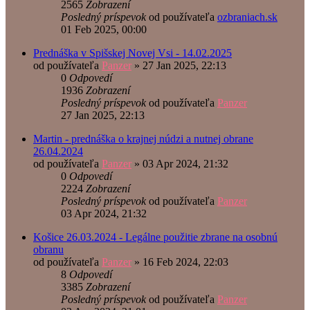
2565
Zobrazení
Posledný príspevok
od používateľa
ozbraniach.sk
01 Feb 2025, 00:00
Prednáška v Spišskej Novej Vsi - 14.02.2025
od používateľa
Panzer
»
27 Jan 2025, 22:13
0
Odpovedí
1936
Zobrazení
Posledný príspevok
od používateľa
Panzer
27 Jan 2025, 22:13
Martin - prednáška o krajnej núdzi a nutnej obrane
26.04.2024
od používateľa
Panzer
»
03 Apr 2024, 21:32
0
Odpovedí
2224
Zobrazení
Posledný príspevok
od používateľa
Panzer
03 Apr 2024, 21:32
Košice 26.03.2024 - Legálne použitie zbrane na osobnú
obranu
od používateľa
Panzer
»
16 Feb 2024, 22:03
8
Odpovedí
3385
Zobrazení
Posledný príspevok
od používateľa
Panzer