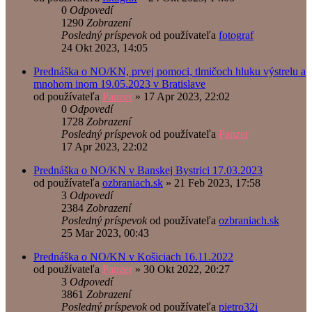
0
Odpovedí
1290
Zobrazení
Posledný príspevok
od používateľa
fotograf
24 Okt 2023, 14:05
Prednáška o NO/KN, prvej pomoci, tlmičoch hluku výstrelu a
mnohom inom 19.05.2023 v Bratislave
od používateľa
Panzer
»
17 Apr 2023, 22:02
0
Odpovedí
1728
Zobrazení
Posledný príspevok
od používateľa
Panzer
17 Apr 2023, 22:02
Prednáška o NO/KN v Banskej Bystrici 17.03.2023
od používateľa
ozbraniach.sk
»
21 Feb 2023, 17:58
3
Odpovedí
2384
Zobrazení
Posledný príspevok
od používateľa
ozbraniach.sk
25 Mar 2023, 00:43
Prednáška o NO/KN v Košiciach 16.11.2022
od používateľa
Panzer
»
30 Okt 2022, 20:27
3
Odpovedí
3861
Zobrazení
Posledný príspevok
od používateľa
pietro32i