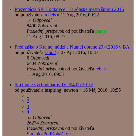
Prezentácia SK Hodkovce - Európske mesto športu 2016
od používateľa
rebels
»
11 Aug 2016, 09:22
14
Odpovedí
8400
Zobrazení
Posledný príspevok
od používateľa
yarco
12 Aug 2016, 08:27
Prednáška o Krajnej núdzi a Nutnej obrane 29.4.2016 v BA
od používateľa
sano2
»
07 Apr 2016, 10:47
6
Odpovedí
6404
Zobrazení
Posledný príspevok
od používateľa
rebels
11 Aug 2016, 09:31
Stretnutie východniarov IV. /04.06.2016/
od používateľa
inspiring_newton
»
16 Máj 2016, 10:55
1
2
3
4
53
Odpovedí
26274
Zobrazení
Posledný príspevok
od používateľa
StrelnicaPodRoháčkou