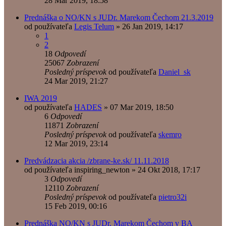
28 Mar 2019, 18:58
Prednáška o NO/KN s JUDr. Marekom Čechom 21.3.2019
od používateľa
Legis Telum
»
26 Jan 2019, 14:17
1
2
18
Odpovedí
25067
Zobrazení
Posledný príspevok
od používateľa
Daniel_sk
24 Mar 2019, 21:27
IWA 2019
od používateľa
HADES
»
07 Mar 2019, 18:50
6
Odpovedí
11871
Zobrazení
Posledný príspevok
od používateľa
skemro
12 Mar 2019, 23:14
Predvádzacia akcia /zbrane-ke.sk/ 11.11.2018
od používateľa
inspiring_newton
»
24 Okt 2018, 17:17
3
Odpovedí
12110
Zobrazení
Posledný príspevok
od používateľa
pietro32i
15 Feb 2019, 00:16
Prednáška NO/KN s JUDr. Marekom Čechom v BA