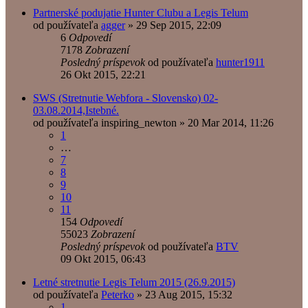
Partnerské podujatie Hunter Clubu a Legis Telum
od používateľa
agger
»
29 Sep 2015, 22:09
6
Odpovedí
7178
Zobrazení
Posledný príspevok
od používateľa
hunter1911
26 Okt 2015, 22:21
SWS (Stretnutie Webfora - Slovensko) 02-
03.08.2014,Istebné.
od používateľa
inspiring_newton
»
20 Mar 2014, 11:26
1
…
7
8
9
10
11
154
Odpovedí
55023
Zobrazení
Posledný príspevok
od používateľa
BTV
09 Okt 2015, 06:43
Letné stretnutie Legis Telum 2015 (26.9.2015)
od používateľa
Peterko
»
23 Aug 2015, 15:32
1