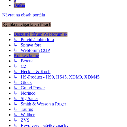
3
Ďalšia
Návrat na obsah portálu
Rýchla navigácia vo fórach
Diskusné fórum Webforum.sk
↳ Pravidlá tohto fóra
↳ Správa fóra
↳ Webforum CUP
Krátke zbrane
↳ Beretta
↳ CZ
↳ Heckler & Koch
↳ HS-Product - HS9, HS45, XDM9, XDM45
↳ Glock
↳ Grand Power
↳ Norinco
↳ Sig Sauer
↳ Smith & Wesson a Ruger
↳ Taurus
↳ Walther
↳ ZVS
↳ Revolvery - všetky značky