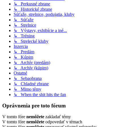
↳ Perkusné zbrane
↳ Historické zbrane
Súťaže, strelnice, podujatia, kluby
↳ Súťaže
↳ Strelnice
↳ Výstavy, exhibície a iné...
↳ Tréning
↳ Strelecké kluby
Inzercia
↳ Predám
↳ Kúpim
↳ Archív (predám)
↳ Archív (kúpim)
Ostatné
↳ Sebaobrana
↳ Chladné zbrane
↳ Mimo témy
↳ When the shit hits the fan
Oprávnenia pre toto fórum
V tomto fóre
nemôžete
zakladať témy
V tomto fóre
nemôžete
odpovedať v témach
V tomto fóre
nemôžete
upravovať vlastné príspevky