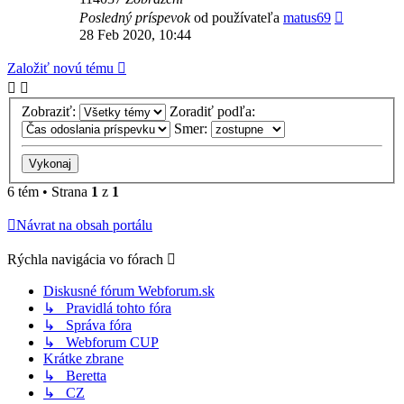
Posledný príspevok
od používateľa
matus69
28 Feb 2020, 10:44
Založiť novú tému
Zobraziť:
Zoradiť podľa:
Smer:
6 tém • Strana
1
z
1
Návrat na obsah portálu
Rýchla navigácia vo fórach
Diskusné fórum Webforum.sk
↳ Pravidlá tohto fóra
↳ Správa fóra
↳ Webforum CUP
Krátke zbrane
↳ Beretta
↳ CZ