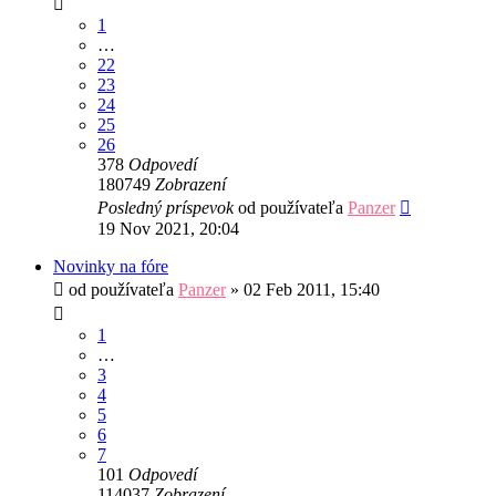
1
…
22
23
24
25
26
378
Odpovedí
180749
Zobrazení
Posledný príspevok
od používateľa
Panzer
19 Nov 2021, 20:04
Novinky na fóre
od používateľa
Panzer
»
02 Feb 2011, 15:40
1
…
3
4
5
6
7
101
Odpovedí
114037
Zobrazení