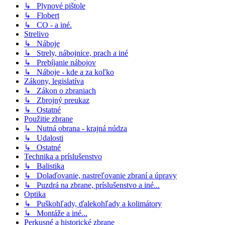
↳ Plynové pištole
↳ Flobert
↳ CO - a iné.
Strelivo
↳ Náboje
↳ Strely, nábojnice, prach a iné
↳ Prebíjanie nábojov
↳ Náboje - kde a za koľko
Zákony, legislatíva
↳ Zákon o zbraniach
↳ Zbrojný preukaz
↳ Ostatné
Použitie zbrane
↳ Nutná obrana - krajná núdza
↳ Udalosti
↳ Ostatné
Technika a príslušenstvo
↳ Balistika
↳ Dolaďovanie, nastreľovanie zbraní a úpravy
↳ Puzdrá na zbrane, príslušenstvo a iné...
Optika
↳ Puškohľady, ďalekohľady a kolimátory
↳ Montáže a iné...
Perkusné a historické zbrane