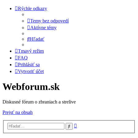
Rýchle odkazy
Temy bez odpovedí
Aktívne témy
Hľadať
Tmavý režim
FAQ
Prihlásiť sa
Vytvoriť účet
Webforum.sk
Diskusné fórum o zbraniach a strelive
Prejsť na obsah
Rozšírené
Hľadať
vyhľadávanie