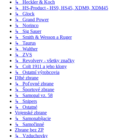
↳ Heckler & Koch
↳ HS-Product - HS9, HS45, XDM9, XDM45
↳ Glock
↳ Grand Power
↳ Norinco
↳ Sig Sauer
↳ Smith & Wesson a Ruger
↳ Taurus
↳ Walther
↳ ZVS
↳ Revolvery - všetky značky
↳ Colt 1911 a jeho klony
↳ Ostatní výrobcovia
Dlhé zbrane
↳ Poľovné zbrane
↳ Športové zbrane
↳ Samopal vz. 58
↳ Snipers
↳ Ostatné
Vojenské zbrane
↳ Samonabíjacie
↳ Samočinné
Zbrane bez ZP
↳ Vzduchovky