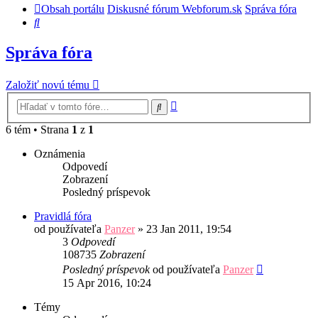
Obsah portálu
Diskusné fórum Webforum.sk
Správa fóra
Hľadať
Správa fóra
Založiť novú tému
Rozšírené
Hľadať
vyhľadávanie
6 tém • Strana
1
z
1
Oznámenia
Odpovedí
Zobrazení
Posledný príspevok
Pravidlá fóra
od používateľa
Panzer
»
23 Jan 2011, 19:54
3
Odpovedí
108735
Zobrazení
Posledný príspevok
od používateľa
Panzer
15 Apr 2016, 10:24
Témy