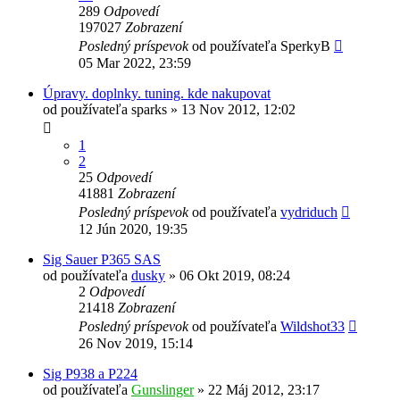
289
Odpovedí
197027
Zobrazení
Posledný príspevok
od používateľa
SperkyB
05 Mar 2022, 23:59
Úpravy. doplnky. tuning. kde nakupovat
od používateľa
sparks
»
13 Nov 2012, 12:02
1
2
25
Odpovedí
41881
Zobrazení
Posledný príspevok
od používateľa
vydriduch
12 Jún 2020, 19:35
Sig Sauer P365 SAS
od používateľa
dusky
»
06 Okt 2019, 08:24
2
Odpovedí
21418
Zobrazení
Posledný príspevok
od používateľa
Wildshot33
26 Nov 2019, 15:14
Sig P938 a P224
od používateľa
Gunslinger
»
22 Máj 2012, 23:17