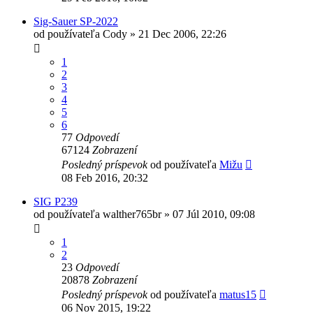
Sig-Sauer SP-2022
od používateľa
Cody
»
21 Dec 2006, 22:26
1
2
3
4
5
6
77
Odpovedí
67124
Zobrazení
Posledný príspevok
od používateľa
Mižu
08 Feb 2016, 20:32
SIG P239
od používateľa
walther765br
»
07 Júl 2010, 09:08
1
2
23
Odpovedí
20878
Zobrazení
Posledný príspevok
od používateľa
matus15
06 Nov 2015, 19:22