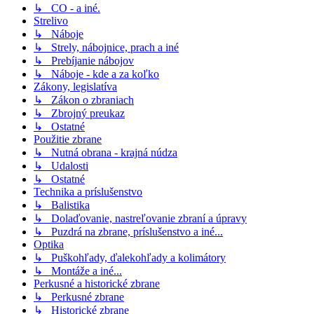
↳ CO - a iné.
Strelivo
↳ Náboje
↳ Strely, nábojnice, prach a iné
↳ Prebíjanie nábojov
↳ Náboje - kde a za koľko
Zákony, legislatíva
↳ Zákon o zbraniach
↳ Zbrojný preukaz
↳ Ostatné
Použitie zbrane
↳ Nutná obrana - krajná núdza
↳ Udalosti
↳ Ostatné
Technika a príslušenstvo
↳ Balistika
↳ Dolaďovanie, nastreľovanie zbraní a úpravy
↳ Puzdrá na zbrane, príslušenstvo a iné...
Optika
↳ Puškohľady, ďalekohľady a kolimátory
↳ Montáže a iné...
Perkusné a historické zbrane
↳ Perkusné zbrane
↳ Historické zbrane