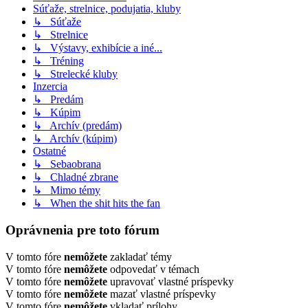
Súťaže, strelnice, podujatia, kluby
↳ Súťaže
↳ Strelnice
↳ Výstavy, exhibície a iné...
↳ Tréning
↳ Strelecké kluby
Inzercia
↳ Predám
↳ Kúpim
↳ Archív (predám)
↳ Archív (kúpim)
Ostatné
↳ Sebaobrana
↳ Chladné zbrane
↳ Mimo témy
↳ When the shit hits the fan
Oprávnenia pre toto fórum
V tomto fóre
nemôžete
zakladať témy
V tomto fóre
nemôžete
odpovedať v témach
V tomto fóre
nemôžete
upravovať vlastné príspevky
V tomto fóre
nemôžete
mazať vlastné príspevky
V tomto fóre
nemôžete
vkladať prílohy