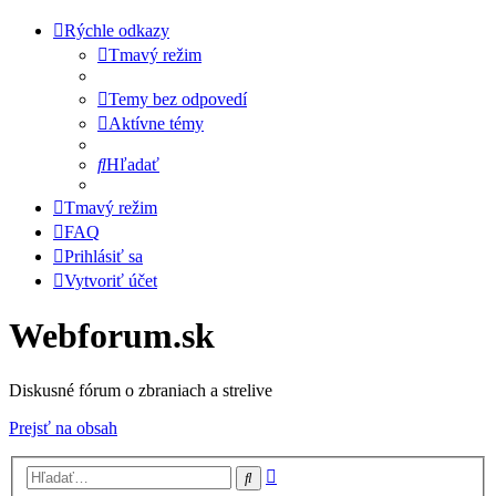
Rýchle odkazy
Tmavý režim
Temy bez odpovedí
Aktívne témy
Hľadať
Tmavý režim
FAQ
Prihlásiť sa
Vytvoriť účet
Webforum.sk
Diskusné fórum o zbraniach a strelive
Prejsť na obsah
Rozšírené
Hľadať
vyhľadávanie