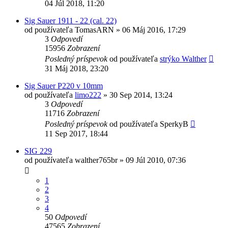
04 Júl 2018, 11:20
Sig Sauer 1911 - 22 (cal. 22)
od používateľa
TomasARN
»
06 Máj 2016, 17:29
3
Odpovedí
15956
Zobrazení
Posledný príspevok
od používateľa
strýko Walther
31 Máj 2018, 23:20
Sig Sauer P220 v 10mm
od používateľa
limo222
»
30 Sep 2014, 13:24
3
Odpovedí
11716
Zobrazení
Posledný príspevok
od používateľa
SperkyB
11 Sep 2017, 18:44
SIG 229
od používateľa
walther765br
»
09 Júl 2010, 07:36
1
2
3
4
50
Odpovedí
47565
Zobrazení