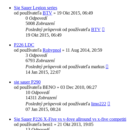
Sig Sauer Legion series
od používateľa
BTV
»
19 Okt 2015, 06:49
0
Odpovedí
5008
Zobrazení
Posledný príspevok
od používateľa
BTV
19 Okt 2015, 06:49
P226 LDC
od používateľa
Rohypnol
»
11 Aug 2014, 20:59
3
Odpovedí
6793
Zobrazení
Posledný príspevok
od používateľa
markus
14 Jan 2015, 22:07
sig sauer P290
od používateľa
BENO
»
03 Dec 2010, 06:27
10
Odpovedí
14311
Zobrazení
Posledný príspevok
od používateľa
limo222
07 Jan 2015, 08:24
Sig Sauer P226 X-Five vs v-fove allround vs x-five competiti
od používateľa
beni1
»
21 Okt 2013, 19:05
13
Odpovedí