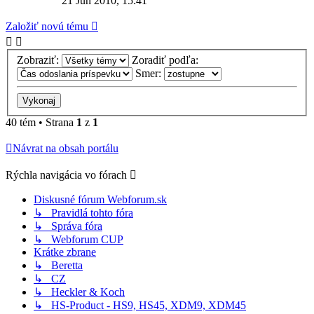
21 Jún 2010, 15:41
Založiť novú tému
Zobraziť:
Zoradiť podľa:
Smer:
40 tém • Strana
1
z
1
Návrat na obsah portálu
Rýchla navigácia vo fórach
Diskusné fórum Webforum.sk
↳ Pravidlá tohto fóra
↳ Správa fóra
↳ Webforum CUP
Krátke zbrane
↳ Beretta
↳ CZ
↳ Heckler & Koch
↳ HS-Product - HS9, HS45, XDM9, XDM45