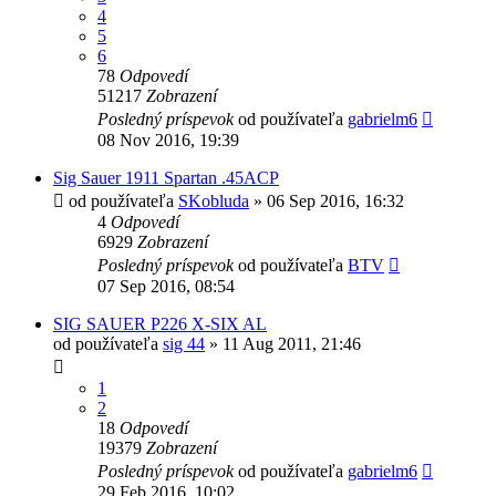
4
5
6
78
Odpovedí
51217
Zobrazení
Posledný príspevok
od používateľa
gabrielm6
08 Nov 2016, 19:39
Sig Sauer 1911 Spartan .45ACP
od používateľa
SKobluda
»
06 Sep 2016, 16:32
4
Odpovedí
6929
Zobrazení
Posledný príspevok
od používateľa
BTV
07 Sep 2016, 08:54
SIG SAUER P226 X-SIX AL
od používateľa
sig 44
»
11 Aug 2011, 21:46
1
2
18
Odpovedí
19379
Zobrazení
Posledný príspevok
od používateľa
gabrielm6
29 Feb 2016, 10:02