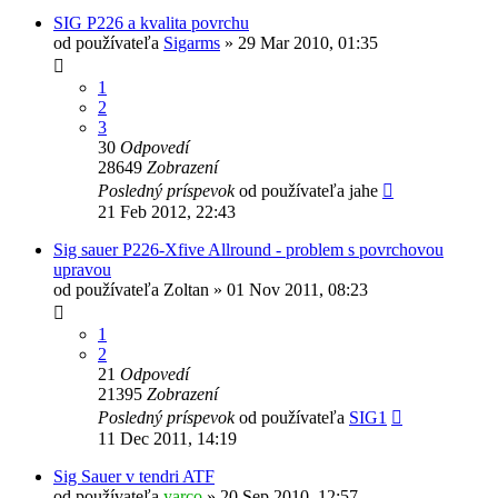
SIG P226 a kvalita povrchu
od používateľa
Sigarms
»
29 Mar 2010, 01:35
1
2
3
30
Odpovedí
28649
Zobrazení
Posledný príspevok
od používateľa
jahe
21 Feb 2012, 22:43
Sig sauer P226-Xfive Allround - problem s povrchovou
upravou
od používateľa
Zoltan
»
01 Nov 2011, 08:23
1
2
21
Odpovedí
21395
Zobrazení
Posledný príspevok
od používateľa
SIG1
11 Dec 2011, 14:19
Sig Sauer v tendri ATF
od používateľa
yarco
»
20 Sep 2010, 12:57