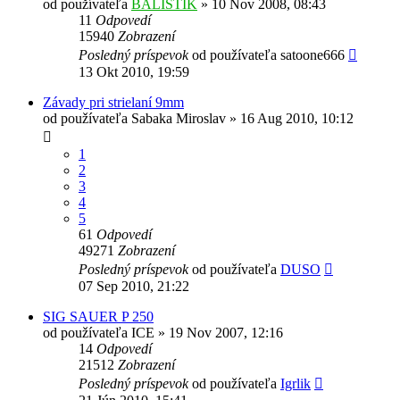
od používateľa
BALISTIK
»
10 Nov 2008, 08:43
11
Odpovedí
15940
Zobrazení
Posledný príspevok
od používateľa
satoone666
13 Okt 2010, 19:59
Závady pri strielaní 9mm
od používateľa
Sabaka Miroslav
»
16 Aug 2010, 10:12
1
2
3
4
5
61
Odpovedí
49271
Zobrazení
Posledný príspevok
od používateľa
DUSO
07 Sep 2010, 21:22
SIG SAUER P 250
od používateľa
ICE
»
19 Nov 2007, 12:16
14
Odpovedí
21512
Zobrazení
Posledný príspevok
od používateľa
Igrlik