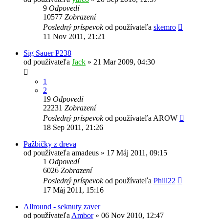
9
Odpovedí
10577
Zobrazení
Posledný príspevok
od používateľa
skemro
11 Nov 2011, 21:21
Sig Sauer P238
od používateľa
Jack
»
21 Mar 2009, 04:30
1
2
19
Odpovedí
22231
Zobrazení
Posledný príspevok
od používateľa
AROW
18 Sep 2011, 21:26
Pažbičky z dreva
od používateľa
amadeus
»
17 Máj 2011, 09:15
1
Odpovedí
6026
Zobrazení
Posledný príspevok
od používateľa
Phill22
17 Máj 2011, 15:16
Allround - seknuty zaver
od používateľa
Ambor
»
06 Nov 2010, 12:47