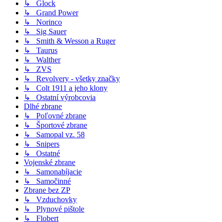
↳ Glock
↳ Grand Power
↳ Norinco
↳ Sig Sauer
↳ Smith & Wesson a Ruger
↳ Taurus
↳ Walther
↳ ZVS
↳ Revolvery - všetky značky
↳ Colt 1911 a jeho klony
↳ Ostatní výrobcovia
Dlhé zbrane
↳ Poľovné zbrane
↳ Športové zbrane
↳ Samopal vz. 58
↳ Snipers
↳ Ostatné
Vojenské zbrane
↳ Samonabíjacie
↳ Samočinné
Zbrane bez ZP
↳ Vzduchovky
↳ Plynové pištole
↳ Flobert