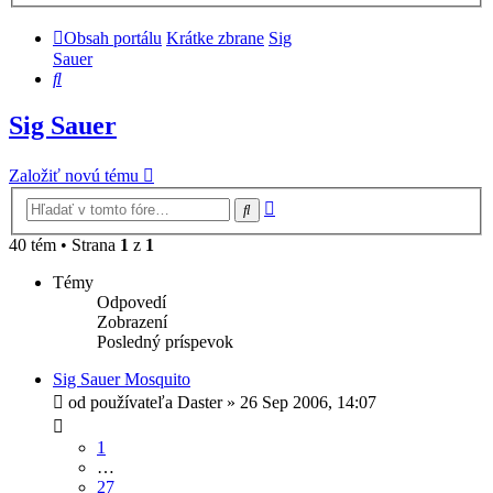
Obsah portálu
Krátke zbrane
Sig
Sauer
Hľadať
Sig Sauer
Založiť novú tému
Rozšírené
Hľadať
vyhľadávanie
40 tém • Strana
1
z
1
Témy
Odpovedí
Zobrazení
Posledný príspevok
Sig Sauer Mosquito
od používateľa
Daster
»
26 Sep 2006, 14:07
1
…
27