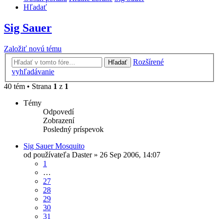
Hľadať
Sig Sauer
Založiť novú tému
Rozšírené
Hľadať
vyhľadávanie
40 tém • Strana
1
z
1
Témy
Odpovedí
Zobrazení
Posledný príspevok
Sig Sauer Mosquito
od používateľa
Daster
»
26 Sep 2006, 14:07
1
…
27
28
29
30
31