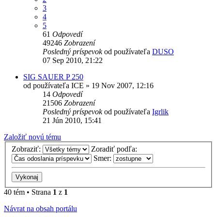
3
4
5
61
Odpovedí
49246
Zobrazení
Posledný príspevok
od používateľa
DUSO
07 Sep 2010, 21:22
SIG SAUER P 250
od používateľa
ICE
»
19 Nov 2007, 12:16
14
Odpovedí
21506
Zobrazení
Posledný príspevok
od používateľa
Igrlik
21 Jún 2010, 15:41
Založiť novú tému
Zobraziť:
Zoradiť podľa:
Smer:
40 tém • Strana
1
z
1
Návrat na obsah portálu