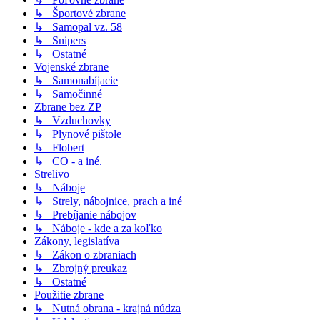
↳ Športové zbrane
↳ Samopal vz. 58
↳ Snipers
↳ Ostatné
Vojenské zbrane
↳ Samonabíjacie
↳ Samočinné
Zbrane bez ZP
↳ Vzduchovky
↳ Plynové pištole
↳ Flobert
↳ CO - a iné.
Strelivo
↳ Náboje
↳ Strely, nábojnice, prach a iné
↳ Prebíjanie nábojov
↳ Náboje - kde a za koľko
Zákony, legislatíva
↳ Zákon o zbraniach
↳ Zbrojný preukaz
↳ Ostatné
Použitie zbrane
↳ Nutná obrana - krajná núdza