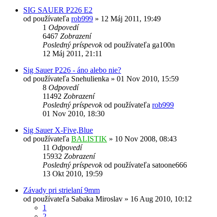
SIG SAUER P226 E2
od používateľa
rob999
»
12 Máj 2011, 19:49
1
Odpovedí
6467
Zobrazení
Posledný príspevok
od používateľa
ga100n
12 Máj 2011, 21:11
Sig Sauer P226 - áno alebo nie?
od používateľa
Snehulienka
»
01 Nov 2010, 15:59
8
Odpovedí
11492
Zobrazení
Posledný príspevok
od používateľa
rob999
01 Nov 2010, 18:30
Sig Sauer X-Five,Blue
od používateľa
BALISTIK
»
10 Nov 2008, 08:43
11
Odpovedí
15932
Zobrazení
Posledný príspevok
od používateľa
satoone666
13 Okt 2010, 19:59
Závady pri strielaní 9mm
od používateľa
Sabaka Miroslav
»
16 Aug 2010, 10:12
1
2