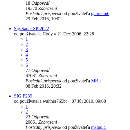
18
Odpovedí
19370
Zobrazení
Posledný príspevok
od používateľa
gabrielm6
29 Feb 2016, 10:02
Sig-Sauer SP-2022
od používateľa
Cody
»
21 Dec 2006, 22:26
1
2
3
4
5
6
77
Odpovedí
67081
Zobrazení
Posledný príspevok
od používateľa
Mižu
08 Feb 2016, 20:32
SIG P239
od používateľa
walther765br
»
07 Júl 2010, 09:08
1
2
23
Odpovedí
20861
Zobrazení
Posledný príspevok
od používateľa
matus15