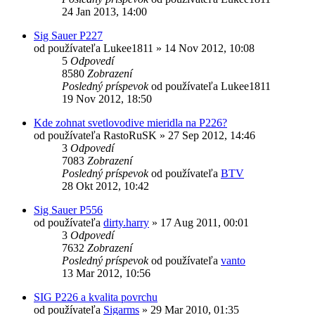
24 Jan 2013, 14:00
Sig Sauer P227
od používateľa
Lukee1811
»
14 Nov 2012, 10:08
5
Odpovedí
8580
Zobrazení
Posledný príspevok
od používateľa
Lukee1811
19 Nov 2012, 18:50
Kde zohnat svetlovodive mieridla na P226?
od používateľa
RastoRuSK
»
27 Sep 2012, 14:46
3
Odpovedí
7083
Zobrazení
Posledný príspevok
od používateľa
BTV
28 Okt 2012, 10:42
Sig Sauer P556
od používateľa
dirty.harry
»
17 Aug 2011, 00:01
3
Odpovedí
7632
Zobrazení
Posledný príspevok
od používateľa
vanto
13 Mar 2012, 10:56
SIG P226 a kvalita povrchu
od používateľa
Sigarms
»
29 Mar 2010, 01:35