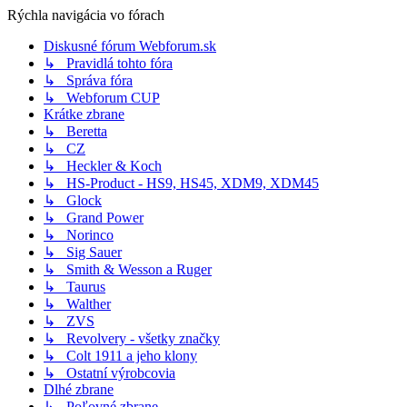
Rýchla navigácia vo fórach
Diskusné fórum Webforum.sk
↳ Pravidlá tohto fóra
↳ Správa fóra
↳ Webforum CUP
Krátke zbrane
↳ Beretta
↳ CZ
↳ Heckler & Koch
↳ HS-Product - HS9, HS45, XDM9, XDM45
↳ Glock
↳ Grand Power
↳ Norinco
↳ Sig Sauer
↳ Smith & Wesson a Ruger
↳ Taurus
↳ Walther
↳ ZVS
↳ Revolvery - všetky značky
↳ Colt 1911 a jeho klony
↳ Ostatní výrobcovia
Dlhé zbrane
↳ Poľovné zbrane