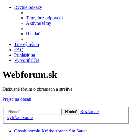
Rýchle odkazy
Temy bez odpovedí
Aktívne témy
Hľadať
Tmavý režim
FAQ
Prihlásiť sa
Vytvoriť účet
Webforum.sk
Diskusné fórum o zbraniach a strelive
Prejsť na obsah
Rozšírené
Hľadať
vyhľadávanie
Obsah portálu
Krátke zbrane
Sig Sauer