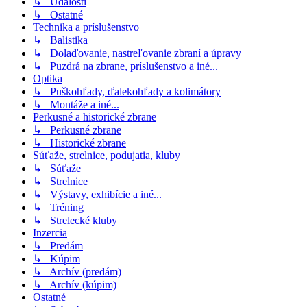
↳ Udalosti
↳ Ostatné
Technika a príslušenstvo
↳ Balistika
↳ Dolaďovanie, nastreľovanie zbraní a úpravy
↳ Puzdrá na zbrane, príslušenstvo a iné...
Optika
↳ Puškohľady, ďalekohľady a kolimátory
↳ Montáže a iné...
Perkusné a historické zbrane
↳ Perkusné zbrane
↳ Historické zbrane
Súťaže, strelnice, podujatia, kluby
↳ Súťaže
↳ Strelnice
↳ Výstavy, exhibície a iné...
↳ Tréning
↳ Strelecké kluby
Inzercia
↳ Predám
↳ Kúpim
↳ Archív (predám)
↳ Archív (kúpim)
Ostatné