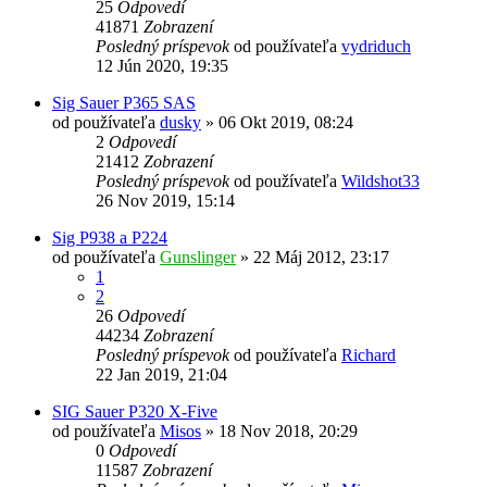
25
Odpovedí
41871
Zobrazení
Posledný príspevok
od používateľa
vydriduch
12 Jún 2020, 19:35
Sig Sauer P365 SAS
od používateľa
dusky
»
06 Okt 2019, 08:24
2
Odpovedí
21412
Zobrazení
Posledný príspevok
od používateľa
Wildshot33
26 Nov 2019, 15:14
Sig P938 a P224
od používateľa
Gunslinger
»
22 Máj 2012, 23:17
1
2
26
Odpovedí
44234
Zobrazení
Posledný príspevok
od používateľa
Richard
22 Jan 2019, 21:04
SIG Sauer P320 X-Five
od používateľa
Misos
»
18 Nov 2018, 20:29
0
Odpovedí
11587
Zobrazení