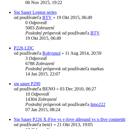
06 Nov 2015, 19:22
Sig Sauer Legion series
od používateľa
BTV
»
19 Okt 2015, 06:49
0
Odpovedí
5003
Zobrazení
Posledný príspevok
od používateľa
BTV
19 Okt 2015, 06:49
P226 LDC
od používateľa
Rohypnol
»
11 Aug 2014, 20:59
3
Odpovedí
6788
Zobrazení
Posledný príspevok
od používateľa
markus
14 Jan 2015, 22:07
sig sauer P290
od používateľa
BENO
»
03 Dec 2010, 06:27
10
Odpovedí
14304
Zobrazení
Posledný príspevok
od používateľa
limo222
07 Jan 2015, 08:24
Sig Sauer P226 X-Five vs v-fove allround vs x-five competiti
od používateľa
beni1
»
21 Okt 2013, 19:05