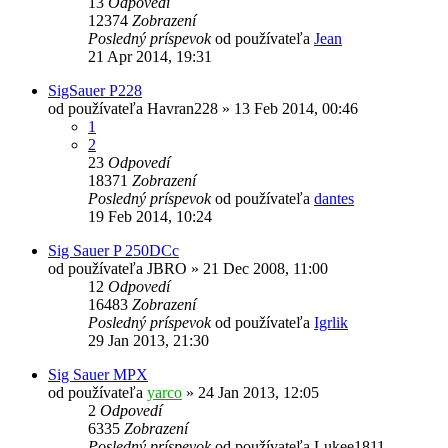
13
Odpovedí
12374
Zobrazení
Posledný príspevok
od používateľa
Jean
21 Apr 2014, 19:31
SigSauer P228
od používateľa
Havran228
»
13 Feb 2014, 00:46
1
2
23
Odpovedí
18371
Zobrazení
Posledný príspevok
od používateľa
dantes
19 Feb 2014, 10:24
Sig Sauer P 250DCc
od používateľa
JBRO
»
21 Dec 2008, 11:00
12
Odpovedí
16483
Zobrazení
Posledný príspevok
od používateľa
Igrlik
29 Jan 2013, 21:30
Sig Sauer MPX
od používateľa
yarco
»
24 Jan 2013, 12:05
2
Odpovedí
6335
Zobrazení
Posledný príspevok
od používateľa
Lukee1811