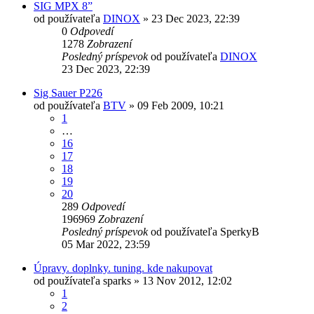
SIG MPX 8”
od používateľa
DINOX
»
23 Dec 2023, 22:39
0
Odpovedí
1278
Zobrazení
Posledný príspevok
od používateľa
DINOX
23 Dec 2023, 22:39
Sig Sauer P226
od používateľa
BTV
»
09 Feb 2009, 10:21
1
…
16
17
18
19
20
289
Odpovedí
196969
Zobrazení
Posledný príspevok
od používateľa
SperkyB
05 Mar 2022, 23:59
Úpravy. doplnky. tuning. kde nakupovat
od používateľa
sparks
»
13 Nov 2012, 12:02
1
2