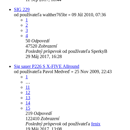
SIG 229
od používateľa
walther765br
»
09 Júl 2010, 07:36
1
2
3
4
50
Odpovedí
47520
Zobrazení
Posledný príspevok
od používateľa
SperkyB
29 Máj 2017, 16:28
Sig sauer P226 S X-FIVE Allround
od používateľa
Pavol Medveď
»
25 Nov 2009, 22:43
1
…
11
12
13
14
15
219
Odpovedí
122410
Zobrazení
Posledný príspevok
od používateľa
fenix
19 Máj 2017, 13:08