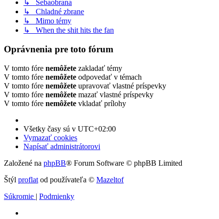
↳ Sebaobrana
↳ Chladné zbrane
↳ Mimo témy
↳ When the shit hits the fan
Oprávnenia pre toto fórum
V tomto fóre
nemôžete
zakladať témy
V tomto fóre
nemôžete
odpovedať v témach
V tomto fóre
nemôžete
upravovať vlastné príspevky
V tomto fóre
nemôžete
mazať vlastné príspevky
V tomto fóre
nemôžete
vkladať prílohy
Všetky časy sú v
UTC+02:00
Vymazať cookies
Napísať administrátorovi
Založené na
phpBB
® Forum Software © phpBB Limited
Štýl
proflat
od používateľa ©
Mazeltof
Súkromie
|
Podmienky