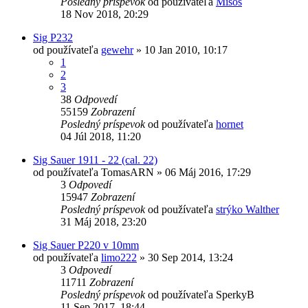
Posledný príspevok
od používateľa
Misos
18 Nov 2018, 20:29
Sig P232
od používateľa
gewehr
»
10 Jan 2010, 10:17
1
2
3
38
Odpovedí
55159
Zobrazení
Posledný príspevok
od používateľa
hornet
04 Júl 2018, 11:20
Sig Sauer 1911 - 22 (cal. 22)
od používateľa
TomasARN
»
06 Máj 2016, 17:29
3
Odpovedí
15947
Zobrazení
Posledný príspevok
od používateľa
strýko Walther
31 Máj 2018, 23:20
Sig Sauer P220 v 10mm
od používateľa
limo222
»
30 Sep 2014, 13:24
3
Odpovedí
11711
Zobrazení
Posledný príspevok
od používateľa
SperkyB
11 Sep 2017, 18:44