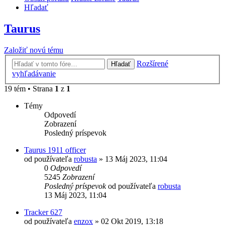
Hľadať
Taurus
Založiť novú tému
Rozšírené
Hľadať
vyhľadávanie
19 tém • Strana
1
z
1
Témy
Odpovedí
Zobrazení
Posledný príspevok
Taurus 1911 officer
od používateľa
robusta
»
13 Máj 2023, 11:04
0
Odpovedí
5245
Zobrazení
Posledný príspevok
od používateľa
robusta
13 Máj 2023, 11:04
Tracker 627
od používateľa
enzox
»
02 Okt 2019, 13:18