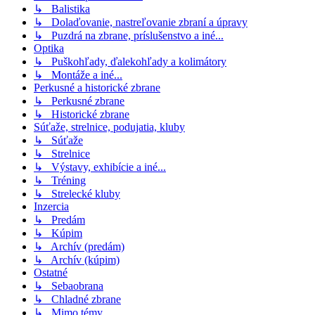
↳ Balistika
↳ Dolaďovanie, nastreľovanie zbraní a úpravy
↳ Puzdrá na zbrane, príslušenstvo a iné...
Optika
↳ Puškohľady, ďalekohľady a kolimátory
↳ Montáže a iné...
Perkusné a historické zbrane
↳ Perkusné zbrane
↳ Historické zbrane
Súťaže, strelnice, podujatia, kluby
↳ Súťaže
↳ Strelnice
↳ Výstavy, exhibície a iné...
↳ Tréning
↳ Strelecké kluby
Inzercia
↳ Predám
↳ Kúpim
↳ Archív (predám)
↳ Archív (kúpim)
Ostatné
↳ Sebaobrana
↳ Chladné zbrane
↳ Mimo témy