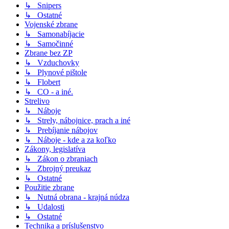
↳ Snipers
↳ Ostatné
Vojenské zbrane
↳ Samonabíjacie
↳ Samočinné
Zbrane bez ZP
↳ Vzduchovky
↳ Plynové pištole
↳ Flobert
↳ CO - a iné.
Strelivo
↳ Náboje
↳ Strely, nábojnice, prach a iné
↳ Prebíjanie nábojov
↳ Náboje - kde a za koľko
Zákony, legislatíva
↳ Zákon o zbraniach
↳ Zbrojný preukaz
↳ Ostatné
Použitie zbrane
↳ Nutná obrana - krajná núdza
↳ Udalosti
↳ Ostatné
Technika a príslušenstvo