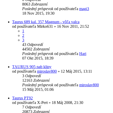
8063
Zobrazení
Posledný príspevok
od používateľa
magi3
18 Nov 2015, 19:30
Taurus 689 kal. 357 Magnum - vôľa valca
od používateľa
Mirko631
»
16 Nov 2011, 21:52
1
2
3
43
Odpovedí
44502
Zobrazení
Posledný príspevok
od používateľa
Hari
07 Okt 2015, 18:39
TAURUS 905 nab klipy
od používateľa
miroslav800
»
12 Máj 2015, 13:11
3
Odpovedí
12163
Zobrazení
Posledný príspevok
od používateľa
miroslav800
15 Máj 2015, 01:06
Taurus PT92
od používateľa
X-Pert
»
18 Máj 2008, 21:30
7
Odpovedí
20873
Zobrazení