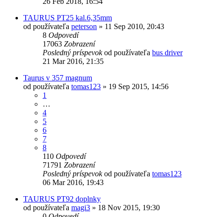
26 Feb 2018, 16:54
TAURUS PT25 kal.6,35mm
od používateľa
peterson
»
11 Sep 2010, 20:43
8
Odpovedí
17063
Zobrazení
Posledný príspevok
od používateľa
bus driver
21 Mar 2016, 21:35
Taurus v 357 magnum
od používateľa
tomas123
»
19 Sep 2015, 14:56
1
…
4
5
6
7
8
110
Odpovedí
71791
Zobrazení
Posledný príspevok
od používateľa
tomas123
06 Mar 2016, 19:43
TAURUS PT92 doplnky
od používateľa
magi3
»
18 Nov 2015, 19:30
0
Odpovedí