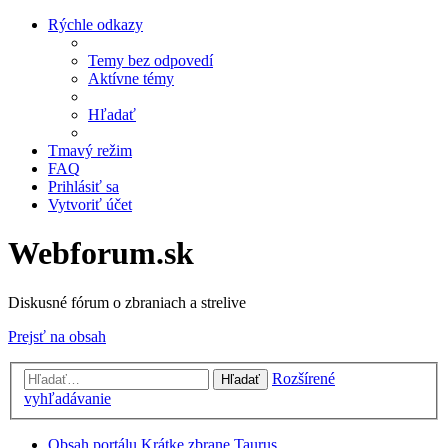
Rýchle odkazy
Temy bez odpovedí
Aktívne témy
Hľadať
Tmavý režim
FAQ
Prihlásiť sa
Vytvoriť účet
Webforum.sk
Diskusné fórum o zbraniach a strelive
Prejsť na obsah
Rozšírené
Hľadať
vyhľadávanie
Obsah portálu
Krátke zbrane
Taurus