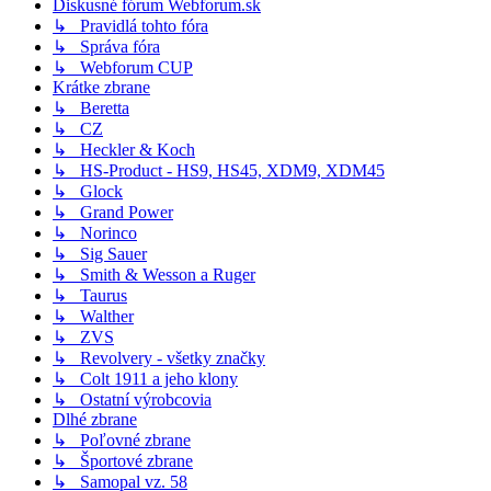
Diskusné fórum Webforum.sk
↳ Pravidlá tohto fóra
↳ Správa fóra
↳ Webforum CUP
Krátke zbrane
↳ Beretta
↳ CZ
↳ Heckler & Koch
↳ HS-Product - HS9, HS45, XDM9, XDM45
↳ Glock
↳ Grand Power
↳ Norinco
↳ Sig Sauer
↳ Smith & Wesson a Ruger
↳ Taurus
↳ Walther
↳ ZVS
↳ Revolvery - všetky značky
↳ Colt 1911 a jeho klony
↳ Ostatní výrobcovia
Dlhé zbrane
↳ Poľovné zbrane
↳ Športové zbrane
↳ Samopal vz. 58