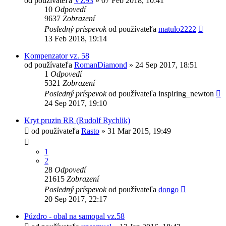
od používateľa
VZ93
»
07 Feb 2018, 10:41
10
Odpovedí
9637
Zobrazení
Posledný príspevok
od používateľa
matulo2222
13 Feb 2018, 19:14
Kompenzator vz. 58
od používateľa
RomanDiamond
»
24 Sep 2017, 18:51
1
Odpovedí
5321
Zobrazení
Posledný príspevok
od používateľa
inspiring_newton
24 Sep 2017, 19:10
Kryt pruzin RR (Rudolf Rychlik)
od používateľa
Rasto
»
31 Mar 2015, 19:49
1
2
28
Odpovedí
21615
Zobrazení
Posledný príspevok
od používateľa
dongo
20 Sep 2017, 22:17
Púzdro - obal na samopal vz.58