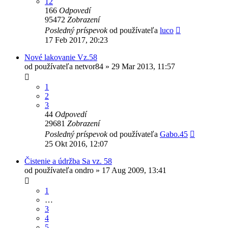
12
166
Odpovedí
95472
Zobrazení
Posledný príspevok
od používateľa
luco
17 Feb 2017, 20:23
Nové lakovanie Vz.58
od používateľa
netvor84
»
29 Mar 2013, 11:57
1
2
3
44
Odpovedí
29681
Zobrazení
Posledný príspevok
od používateľa
Gabo.45
25 Okt 2016, 12:07
Čistenie a údržba Sa vz. 58
od používateľa
ondro
»
17 Aug 2009, 13:41
1
…
3
4
5