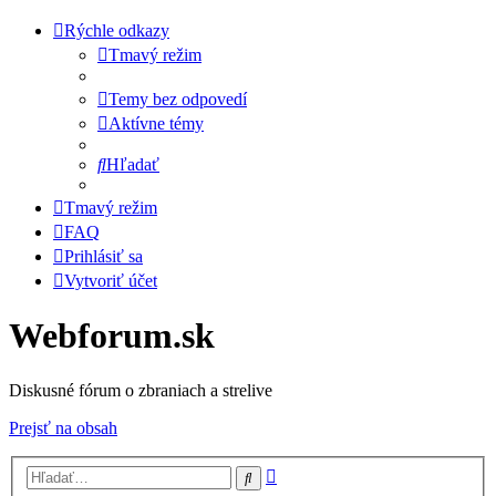
Rýchle odkazy
Tmavý režim
Temy bez odpovedí
Aktívne témy
Hľadať
Tmavý režim
FAQ
Prihlásiť sa
Vytvoriť účet
Webforum.sk
Diskusné fórum o zbraniach a strelive
Prejsť na obsah
Rozšírené
Hľadať
vyhľadávanie