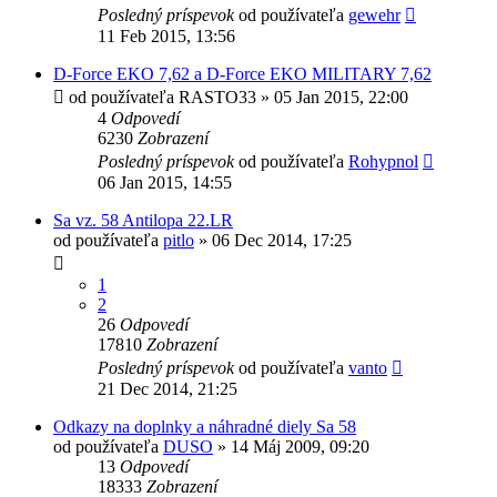
Posledný príspevok
od používateľa
gewehr
11 Feb 2015, 13:56
D-Force EKO 7,62 a D-Force EKO MILITARY 7,62
od používateľa
RASTO33
»
05 Jan 2015, 22:00
4
Odpovedí
6230
Zobrazení
Posledný príspevok
od používateľa
Rohypnol
06 Jan 2015, 14:55
Sa vz. 58 Antilopa 22.LR
od používateľa
pitlo
»
06 Dec 2014, 17:25
1
2
26
Odpovedí
17810
Zobrazení
Posledný príspevok
od používateľa
vanto
21 Dec 2014, 21:25
Odkazy na doplnky a náhradné diely Sa 58
od používateľa
DUSO
»
14 Máj 2009, 09:20
13
Odpovedí
18333
Zobrazení