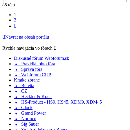
85 tém
1
2
Ďalšia
Návrat na obsah portálu
Rýchla navigácia vo fórach
Diskusné fórum Webforum.sk
↳ Pravidlá tohto fóra
↳ Správa fóra
↳ Webforum CUP
Krátke zbrane
↳ Beretta
↳ CZ
↳ Heckler & Koch
↳ HS-Product - HS9, HS45, XDM9, XDM45
↳ Glock
↳ Grand Power
↳ Norinco
↳ Sig Sauer
↳ Smith & Wesson a Ruger