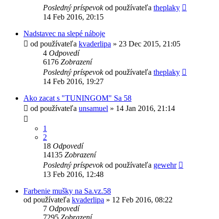
Posledný príspevok
od používateľa
theplaky
14 Feb 2016, 20:15
Nadstavec na slepé náboje
od používateľa
kvaderlipa
»
23 Dec 2015, 21:05
4
Odpovedí
6176
Zobrazení
Posledný príspevok
od používateľa
theplaky
14 Feb 2016, 19:27
Ako zacat s "TUNINGOM" Sa 58
od používateľa
unsamuel
»
14 Jan 2016, 21:14
1
2
18
Odpovedí
14135
Zobrazení
Posledný príspevok
od používateľa
gewehr
13 Feb 2016, 12:48
Farbenie mušky na Sa.vz.58
od používateľa
kvaderlipa
»
12 Feb 2016, 08:22
7
Odpovedí
7295
Zobrazení