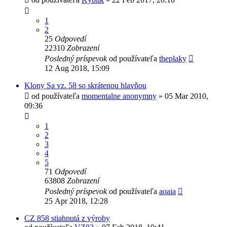
1
2
25
Odpovedí
22310
Zobrazení
Posledný príspevok
od používateľa
theplaky
12 Aug 2018, 15:09
Klony Sa vz. 58 so skrátenou hlavňou
od používateľa
momentalne anonymny
»
05 Mar 2010,
09:36
1
2
3
4
5
71
Odpovedí
63808
Zobrazení
Posledný príspevok
od používateľa
aoaia
25 Apr 2018, 12:28
CZ 858 stiahnutá z výroby