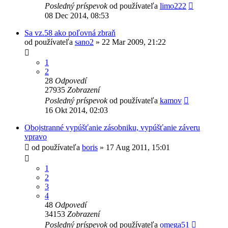
Posledný príspevok
od používateľa
limo222
08 Dec 2014, 08:53
Sa vz.58 ako poľovná zbraň
od používateľa
sano2
»
22 Mar 2009, 21:22
1
2
28
Odpovedí
27935
Zobrazení
Posledný príspevok
od používateľa
kamov
16 Okt 2014, 02:03
Obojstranné vypúšťanie zásobniku, vypúšťanie záveru
vpravo
od používateľa
boris
»
17 Aug 2011, 15:01
1
2
3
4
48
Odpovedí
34153
Zobrazení
Posledný príspevok
od používateľa
omega51