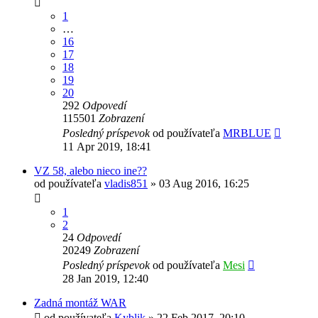
1
…
16
17
18
19
20
292
Odpovedí
115501
Zobrazení
Posledný príspevok
od používateľa
MRBLUE
11 Apr 2019, 18:41
VZ 58, alebo nieco ine??
od používateľa
vladis851
»
03 Aug 2016, 16:25
1
2
24
Odpovedí
20249
Zobrazení
Posledný príspevok
od používateľa
Mesi
28 Jan 2019, 12:40
Zadná montáž WAR
od používateľa
Kyblik
»
22 Feb 2017, 20:10