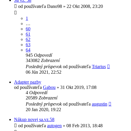
Sa vz. 58
od používateľa
Dano98
»
22 Okt 2008, 23:20
1
…
60
61
62
63
64
945
Odpovedí
343082
Zobrazení
Posledný príspevok
od používateľa
Triarius
06 Jún 2021, 22:52
Adapter pazby
od používateľa
Gabou
»
31 Okt 2019, 17:08
4
Odpovedí
20589
Zobrazení
Posledný príspevok
od používateľa
augustin
20 Jan 2020, 19:22
Nákup novej sa.vz.58
od používateľa
autogen
»
08 Feb 2013, 18:48