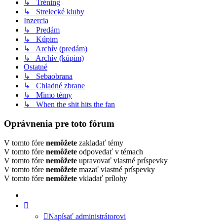
↳ Tréning
↳ Strelecké kluby
Inzercia
↳ Predám
↳ Kúpim
↳ Archív (predám)
↳ Archív (kúpim)
Ostatné
↳ Sebaobrana
↳ Chladné zbrane
↳ Mimo témy
↳ When the shit hits the fan
Oprávnenia pre toto fórum
V tomto fóre
nemôžete
zakladať témy
V tomto fóre
nemôžete
odpovedať v témach
V tomto fóre
nemôžete
upravovať vlastné príspevky
V tomto fóre
nemôžete
mazať vlastné príspevky
V tomto fóre
nemôžete
vkladať prílohy
Napísať administrátorovi