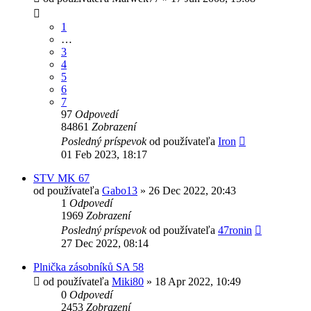
1
…
3
4
5
6
7
97
Odpovedí
84861
Zobrazení
Posledný príspevok
od používateľa
Iron
01 Feb 2023, 18:17
STV MK 67
od používateľa
Gabo13
»
26 Dec 2022, 20:43
1
Odpovedí
1969
Zobrazení
Posledný príspevok
od používateľa
47ronin
27 Dec 2022, 08:14
Plnička zásobníků SA 58
od používateľa
Miki80
»
18 Apr 2022, 10:49
0
Odpovedí
2453
Zobrazení