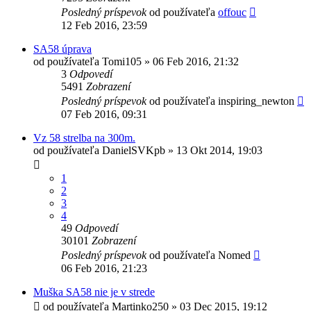
Posledný príspevok
od používateľa
offouc
12 Feb 2016, 23:59
SA58 úprava
od používateľa
Tomi105
»
06 Feb 2016, 21:32
3
Odpovedí
5491
Zobrazení
Posledný príspevok
od používateľa
inspiring_newton
07 Feb 2016, 09:31
Vz 58 strelba na 300m.
od používateľa
DanielSVKpb
»
13 Okt 2014, 19:03
1
2
3
4
49
Odpovedí
30101
Zobrazení
Posledný príspevok
od používateľa
Nomed
06 Feb 2016, 21:23
Muška SA58 nie je v strede
od používateľa
Martinko250
»
03 Dec 2015, 19:12