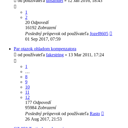
od používateľa
unsamuel
»
12 Jan 2016, 18:43
1
2
20
Odpovedí
16192
Zobrazení
Posledný príspevok
od používateľa
Jozef8605
01 Sep 2017, 07:59
Par otazok ohladom kompenzatora
od používateľa
fakestring
»
13 Mar 2011, 17:24
1
…
8
9
10
11
12
177
Odpovedí
95984
Zobrazení
Posledný príspevok
od používateľa
Rasto
26 Aug 2017, 21:53