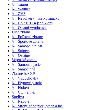
↳ Taurus
↳ Walther
↳ ZVS
↳ Revolvery - všetky značky
↳ Colt 1911 a jeho klony
↳ Ostatní výrobcovia
Dlhé zbrane
↳ Poľovné zbrane
↳ Športové zbrane
↳ Samopal vz. 58
↳ Snipers
↳ Ostatné
Vojenské zbrane
↳ Samonabíjacie
↳ Samočinné
Zbrane bez ZP
↳ Vzduchovky
↳ Plynové pištole
↳ Flobert
↳ CO - a iné.
Strelivo
↳ Náboje
↳ Strely, nábojnice, prach a iné