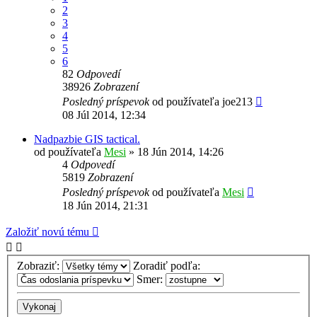
2
3
4
5
6
82
Odpovedí
38926
Zobrazení
Posledný príspevok
od používateľa
joe213
08 Júl 2014, 12:34
Nadpazbie GIS tactical.
od používateľa
Mesi
»
18 Jún 2014, 14:26
4
Odpovedí
5819
Zobrazení
Posledný príspevok
od používateľa
Mesi
18 Jún 2014, 21:31
Založiť novú tému
Zobraziť:
Zoradiť podľa:
Smer: