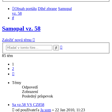
Obsah portálu
Dlhé zbrane
Samopal
vz. 58
Hľadať
Samopal vz. 58
Založiť novú tému
Rozšírené
Hľadať
vyhľadávanie
85 tém
1
2
Ďalšia
Témy
Odpovedí
Zobrazení
Posledný príspevok
Sa vz.58 VS CZ858
od používateľa
Ja som
»
22 Jan 2010, 11:23