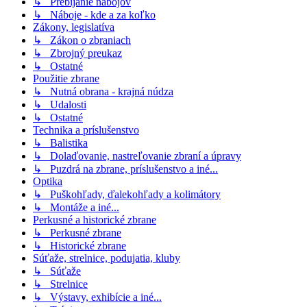
↳ Prebíjanie nábojov
↳ Náboje - kde a za koľko
Zákony, legislatíva
↳ Zákon o zbraniach
↳ Zbrojný preukaz
↳ Ostatné
Použitie zbrane
↳ Nutná obrana - krajná núdza
↳ Udalosti
↳ Ostatné
Technika a príslušenstvo
↳ Balistika
↳ Dolaďovanie, nastreľovanie zbraní a úpravy
↳ Puzdrá na zbrane, príslušenstvo a iné...
Optika
↳ Puškohľady, ďalekohľady a kolimátory
↳ Montáže a iné...
Perkusné a historické zbrane
↳ Perkusné zbrane
↳ Historické zbrane
Súťaže, strelnice, podujatia, kluby
↳ Súťaže
↳ Strelnice
↳ Výstavy, exhibície a iné...