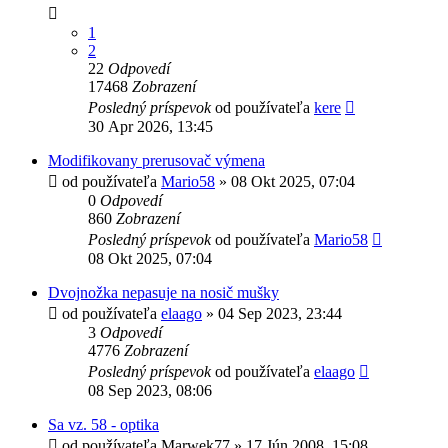
1
2
22
Odpovedí
17468
Zobrazení
Posledný príspevok
od používateľa
kere
30 Apr 2026, 13:45
Modifikovany prerusovač výmena
od používateľa
Mario58
»
08 Okt 2025, 07:04
0
Odpovedí
860
Zobrazení
Posledný príspevok
od používateľa
Mario58
08 Okt 2025, 07:04
Dvojnožka nepasuje na nosič mušky
od používateľa
elaago
»
04 Sep 2023, 23:44
3
Odpovedí
4776
Zobrazení
Posledný príspevok
od používateľa
elaago
08 Sep 2023, 08:06
Sa vz. 58 - optika
od používateľa
Marwek77
»
17 Jún 2008, 15:08