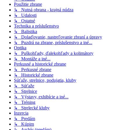
Použitie zbrane
↳ Nutná obrana - krajná núdza
↳ Udalosti
↳ Ostatné
Technika a príslušenstvo
↳ Balistika
↳ Dolaďovanie, nastreľovanie zbraní a úpravy
↳ Puzdrá na zbrane, príslušenstvo a iné...
Optika
↳ Puškohľady, ďalekohľady a kolimátory
↳ Montáže a iné...
Perkusné a historické zbrane
↳ Perkusné zbrane
↳ Historické zbrane
Súťaže, strelnice, podujatia, kluby
↳ Súťaže
↳ Strelnice
↳ Výstavy, exhibície a iné...
↳ Tréning
↳ Strelecké kluby
Inzercia
↳ Predám
↳ Kúpim
↳ Archív (predám)