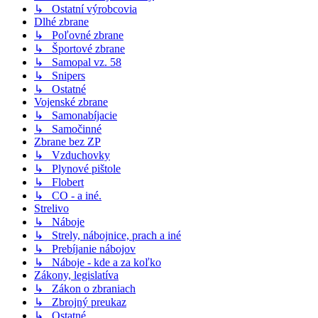
↳ Ostatní výrobcovia
Dlhé zbrane
↳ Poľovné zbrane
↳ Športové zbrane
↳ Samopal vz. 58
↳ Snipers
↳ Ostatné
Vojenské zbrane
↳ Samonabíjacie
↳ Samočinné
Zbrane bez ZP
↳ Vzduchovky
↳ Plynové pištole
↳ Flobert
↳ CO - a iné.
Strelivo
↳ Náboje
↳ Strely, nábojnice, prach a iné
↳ Prebíjanie nábojov
↳ Náboje - kde a za koľko
Zákony, legislatíva
↳ Zákon o zbraniach
↳ Zbrojný preukaz
↳ Ostatné