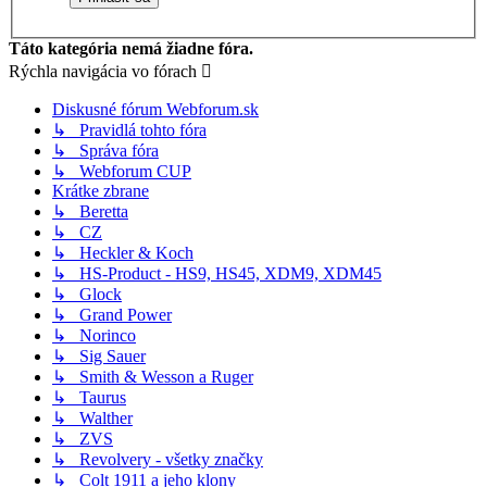
Táto kategória nemá žiadne fóra.
Rýchla navigácia vo fórach
Diskusné fórum Webforum.sk
↳ Pravidlá tohto fóra
↳ Správa fóra
↳ Webforum CUP
Krátke zbrane
↳ Beretta
↳ CZ
↳ Heckler & Koch
↳ HS-Product - HS9, HS45, XDM9, XDM45
↳ Glock
↳ Grand Power
↳ Norinco
↳ Sig Sauer
↳ Smith & Wesson a Ruger
↳ Taurus
↳ Walther
↳ ZVS
↳ Revolvery - všetky značky
↳ Colt 1911 a jeho klony