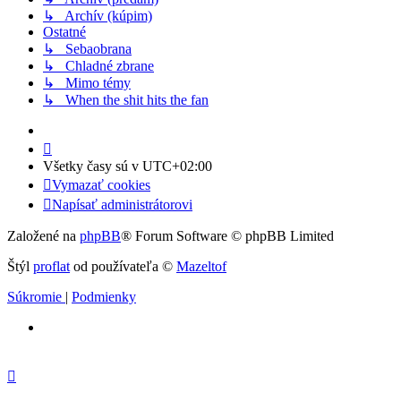
↳ Archív (kúpim)
Ostatné
↳ Sebaobrana
↳ Chladné zbrane
↳ Mimo témy
↳ When the shit hits the fan
Všetky časy sú v
UTC+02:00
Vymazať cookies
Napísať administrátorovi
Založené na
phpBB
® Forum Software © phpBB Limited
Štýl
proflat
od používateľa ©
Mazeltof
Súkromie
|
Podmienky