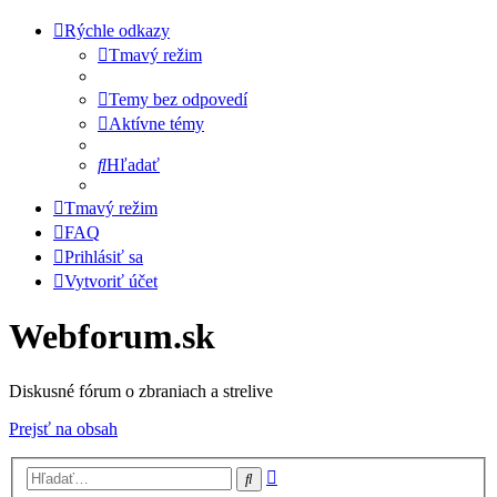
Rýchle odkazy
Tmavý režim
Temy bez odpovedí
Aktívne témy
Hľadať
Tmavý režim
FAQ
Prihlásiť sa
Vytvoriť účet
Webforum.sk
Diskusné fórum o zbraniach a strelive
Prejsť na obsah
Rozšírené
Hľadať
vyhľadávanie