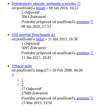
Teleskopicky obusok- prehnutie u noveho ??
od používateľa
thrash
»
08 Jan 2016, 16:22
2
Odpovedí
5063
Zobrazení
Posledný príspevok
od používateľa
arminius
08 Jan 2016, 17:53
Nôž motýlik Benchmade 42
od používateľa
raduz
»
11 Jún 2015, 16:38
1
Odpovedí
5095
Zobrazení
Posledný príspevok
od používateľa
arminius
11 Jún 2015, 18:45
Vrhacie nože
od používateľa
dingo27
»
26 Feb 2008, 08:28
1
2
17
Odpovedí
27689
Zobrazení
Posledný príspevok
od používateľa
arminius
23 Mar 2015, 19:50