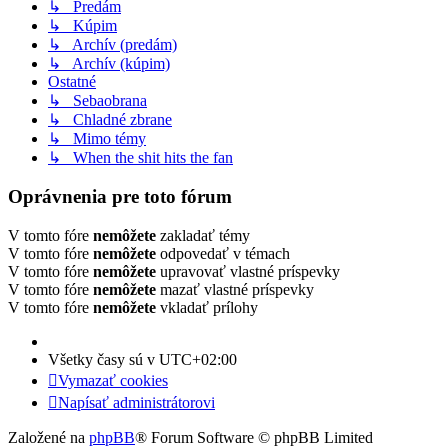
↳ Predám
↳ Kúpim
↳ Archív (predám)
↳ Archív (kúpim)
Ostatné
↳ Sebaobrana
↳ Chladné zbrane
↳ Mimo témy
↳ When the shit hits the fan
Oprávnenia pre toto fórum
V tomto fóre
nemôžete
zakladať témy
V tomto fóre
nemôžete
odpovedať v témach
V tomto fóre
nemôžete
upravovať vlastné príspevky
V tomto fóre
nemôžete
mazať vlastné príspevky
V tomto fóre
nemôžete
vkladať prílohy
Všetky časy sú v
UTC+02:00
Vymazať cookies
Napísať administrátorovi
Založené na
phpBB
® Forum Software © phpBB Limited