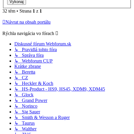
32 tém • Strana
1
z
1
Návrat na obsah portálu
Rýchla navigácia vo fórach
Diskusné fórum Webforum.sk
↳ Pravidlá tohto fóra
↳ Správa fóra
↳ Webforum CUP
Krátke zbrane
↳ Beretta
↳ CZ
↳ Heckler & Koch
↳ HS-Product - HS9, HS45, XDM9, XDM45
↳ Glock
↳ Grand Power
↳ Norinco
↳ Sig Sauer
↳ Smith & Wesson a Ruger
↳ Taurus
↳ Walther