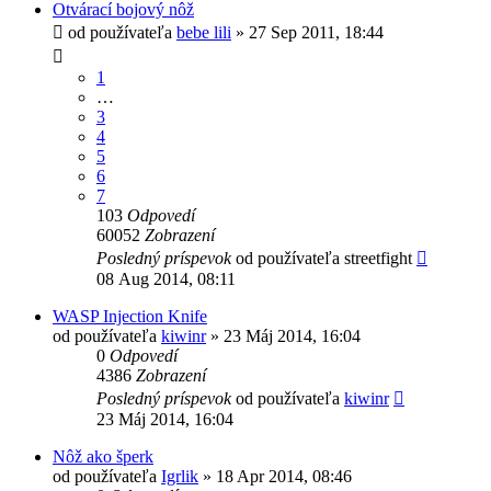
Otvárací bojový nôž
od používateľa
bebe lili
»
27 Sep 2011, 18:44
1
…
3
4
5
6
7
103
Odpovedí
60052
Zobrazení
Posledný príspevok
od používateľa
streetfight
08 Aug 2014, 08:11
WASP Injection Knife
od používateľa
kiwinr
»
23 Máj 2014, 16:04
0
Odpovedí
4386
Zobrazení
Posledný príspevok
od používateľa
kiwinr
23 Máj 2014, 16:04
Nôž ako šperk
od používateľa
Igrlik
»
18 Apr 2014, 08:46