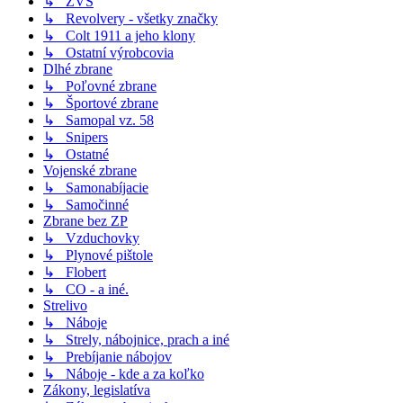
↳ ZVS
↳ Revolvery - všetky značky
↳ Colt 1911 a jeho klony
↳ Ostatní výrobcovia
Dlhé zbrane
↳ Poľovné zbrane
↳ Športové zbrane
↳ Samopal vz. 58
↳ Snipers
↳ Ostatné
Vojenské zbrane
↳ Samonabíjacie
↳ Samočinné
Zbrane bez ZP
↳ Vzduchovky
↳ Plynové pištole
↳ Flobert
↳ CO - a iné.
Strelivo
↳ Náboje
↳ Strely, nábojnice, prach a iné
↳ Prebíjanie nábojov
↳ Náboje - kde a za koľko
Zákony, legislatíva