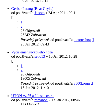
02 Júl 2013, 12:14
Gerber Parang (Bear Grylls)
od používateľa
Ja som
»
24 Apr 2011, 00:11
1
2
28
Odpovedí
25242
Zobrazení
Posledný príspevok
od používateľa
mototechna
25 Jan 2012, 09:43
Vycistenie vreckoveho noza
od používateľa
sego13
»
10 Jan 2012, 16:28
1
2
26
Odpovedí
18005
Zobrazení
Posledný príspevok
od používateľa
3500korun
15 Jan 2012, 11:10
UTON vz.75 a falosne ostrie
od používateľa
romanon
»
13 Jan 2012, 08:46
11
Odpovedí