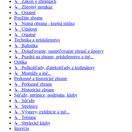
↳ Zákon o zbraniach
↳ Zbrojný preukaz
↳ Ostatné
Použitie zbrane
↳ Nutná obrana - krajná núdza
↳ Udalosti
↳ Ostatné
Technika a príslušenstvo
↳ Balistika
↳ Dolaďovanie, nastreľovanie zbraní a úpravy
↳ Puzdrá na zbrane, príslušenstvo a iné...
Optika
↳ Puškohľady, ďalekohľady a kolimátory
↳ Montáže a iné...
Perkusné a historické zbrane
↳ Perkusné zbrane
↳ Historické zbrane
Súťaže, strelnice, podujatia, kluby
↳ Súťaže
↳ Strelnice
↳ Výstavy, exhibície a iné...
↳ Tréning
↳ Strelecké kluby
Inzercia