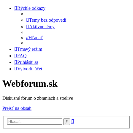
Rýchle odkazy
Temy bez odpovedí
Aktívne témy
Hľadať
Tmavý režim
FAQ
Prihlásiť sa
Vytvoriť účet
Webforum.sk
Diskusné fórum o zbraniach a strelive
Prejsť na obsah
Rozšírené
Hľadať
vyhľadávanie