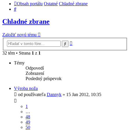
Obsah portálu
Ostatné
Chladné zbrane
Hľadať
Chladné zbrane
Založiť novú tému
Rozšírené
Hľadať
vyhľadávanie
32 tém • Strana
1
z
1
Témy
Odpovedí
Zobrazení
Posledný príspevok
Výroba noža
od používateľa
Dannyk
»
15 Jan 2012, 10:35
1
…
48
49
50