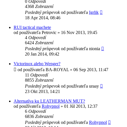
0
Odpovedí
4368
Zobrazení
Posledný príspevok
od používateľa
Igrlik
18 Apr 2014, 08:46
RUI tactical machete
od používateľa
Petrovic
»
16 Nov 2013, 19:45
4
Odpovedí
6424
Zobrazení
Posledný príspevok
od používateľa
nionia
20 Jan 2014, 09:42
Victorinox alebo Wenger?
od používateľa
BA-ROYAL
»
06 Sep 2013, 11:47
11
Odpovedí
8855
Zobrazení
Posledný príspevok
od používateľa
uraay
23 Okt 2013, 14:21
Alternatíva ku LEATHERMAN MUT?
od používateľa
Rohypnol
»
01 Júl 2013, 12:37
6
Odpovedí
6836
Zobrazení
Posledný príspevok
od používateľa
Rohypnol