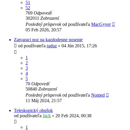
51
52
769
Odpovedí
302011
Zobrazení
Posledný príspevok
od používateľa
MacGyver
05 Feb 2026, 20:57
Zatvaraci noz na kazdodenne nosenie
od používateľa
raduz
»
04 Jún 2015, 17:26
1
2
3
4
5
70
Odpovedí
50840
Zobrazení
Posledný príspevok
od používateľa
Nomed
11 Máj 2024, 21:57
Teleskopický obušok
od používateľa
Jack
»
20 Feb 2024, 00:38
1