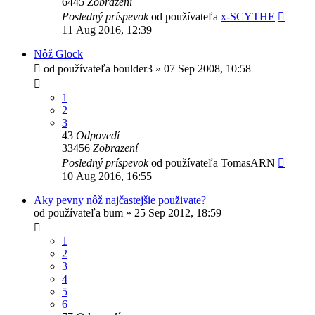
6445
Zobrazení
Posledný príspevok
od používateľa
x-SCYTHE
11 Aug 2016, 12:39
Nôž Glock
od používateľa
boulder3
»
07 Sep 2008, 10:58
1
2
3
43
Odpovedí
33456
Zobrazení
Posledný príspevok
od používateľa
TomasARN
10 Aug 2016, 16:55
Aky pevny nôž najčastejšie použivate?
od používateľa
bum
»
25 Sep 2012, 18:59
1
2
3
4
5
6