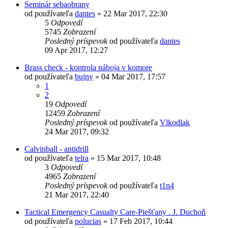
Seminár sebaobrany
od používateľa
dantes
»
22 Mar 2017, 22:30
5
Odpovedí
5745
Zobrazení
Posledný príspevok
od používateľa
dantes
09 Apr 2017, 12:27
Brass check - kontrola náboja v komore
od používateľa
bujny
»
04 Mar 2017, 17:57
1
2
19
Odpovedí
12459
Zobrazení
Posledný príspevok
od používateľa
Vlkodlak
24 Mar 2017, 09:32
Calvinball - antidrill
od používateľa
telra
»
15 Mar 2017, 10:48
3
Odpovedí
4965
Zobrazení
Posledný príspevok
od používateľa
t1n4
21 Mar 2017, 22:40
Tactical Emergency Casualty Care-Piešťany . J. Duchoň
od používateľa
polucias
»
17 Feb 2017, 10:44