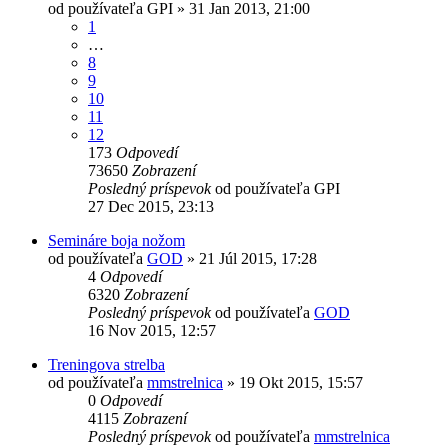
od používateľa
GPI
»
31 Jan 2013, 21:00
1
…
8
9
10
11
12
173
Odpovedí
73650
Zobrazení
Posledný príspevok
od používateľa
GPI
27 Dec 2015, 23:13
Semináre boja nožom
od používateľa
GOD
»
21 Júl 2015, 17:28
4
Odpovedí
6320
Zobrazení
Posledný príspevok
od používateľa
GOD
16 Nov 2015, 12:57
Treningova strelba
od používateľa
mmstrelnica
»
19 Okt 2015, 15:57
0
Odpovedí
4115
Zobrazení
Posledný príspevok
od používateľa
mmstrelnica