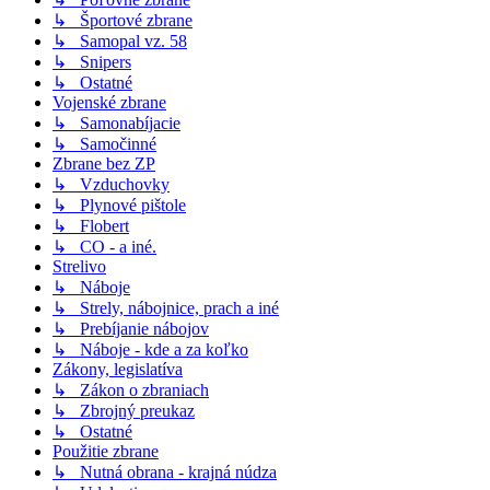
↳ Športové zbrane
↳ Samopal vz. 58
↳ Snipers
↳ Ostatné
Vojenské zbrane
↳ Samonabíjacie
↳ Samočinné
Zbrane bez ZP
↳ Vzduchovky
↳ Plynové pištole
↳ Flobert
↳ CO - a iné.
Strelivo
↳ Náboje
↳ Strely, nábojnice, prach a iné
↳ Prebíjanie nábojov
↳ Náboje - kde a za koľko
Zákony, legislatíva
↳ Zákon o zbraniach
↳ Zbrojný preukaz
↳ Ostatné
Použitie zbrane
↳ Nutná obrana - krajná núdza