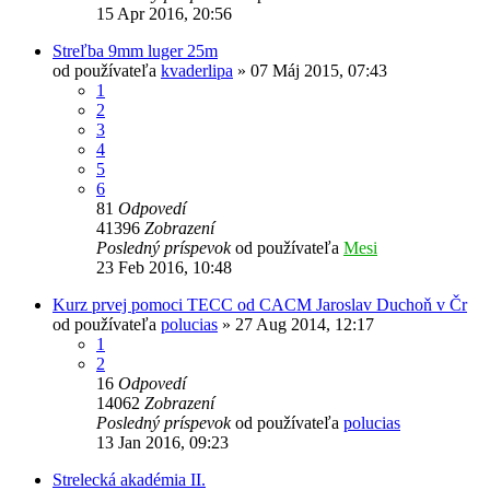
15 Apr 2016, 20:56
Streľba 9mm luger 25m
od používateľa
kvaderlipa
»
07 Máj 2015, 07:43
1
2
3
4
5
6
81
Odpovedí
41396
Zobrazení
Posledný príspevok
od používateľa
Mesi
23 Feb 2016, 10:48
Kurz prvej pomoci TECC od CACM Jaroslav Duchoň v Čr
od používateľa
polucias
»
27 Aug 2014, 12:17
1
2
16
Odpovedí
14062
Zobrazení
Posledný príspevok
od používateľa
polucias
13 Jan 2016, 09:23
Strelecká akadémia II.