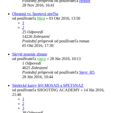
Posledný príspevok
od používateľa
Hektor
28 Nov 2016, 16:41
Obranná vs. športová streľba
od používateľa
Mesi
»
03 Okt 2016, 13:50
1
2
25
Odpovedí
14226
Zobrazení
Posledný príspevok
od používateľa
roman
05 Okt 2016, 17:30
Skryté nosenie zbrane
od používateľa
yarco
»
28 Jún 2016, 10:13
1
Odpovedí
4625
Zobrazení
Posledný príspevok
od používateľa
Steyr_H5
28 Jún 2016, 10:44
Strelecké kurzy štýl MOSAD a SPETSNAZ
od používateľa
SHOOTING ACADEMY
»
14 Jún 2016,
21:46
1
2
3
39
Odpovedí