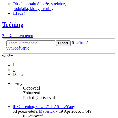
Obsah portálu
Súťaže, strelnice,
podujatia, kluby
Tréning
Hľadať
Tréning
Založiť novú tému
Rozšírené
Hľadať
vyhľadávanie
94 tém
1
2
Ďalšia
Témy
Odpovedí
Zobrazení
Posledný príspevok
IPSC tréning/kurz - ATLAS Piešťany
od používateľa
Maverick
»
19 Apr 2026, 17:49
0
Odpovedí