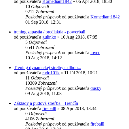
od používateľa
Komediant1842
»
06 Apr 2018, 18:30
10
Odpovedí
9212
Zobrazení
Posledný príspevok
od používateľa
Komediant1842
01 Sep 2018, 12:31
trening zapastia / predlaktia - powerball
od používateľa
gulinko
»
10 Aug 2018, 07:05
5
Odpovedí
6541
Zobrazení
Posledný príspevok
od používateľa
lovec
10 Aug 2018, 14:12
Trening dynamickej strelby s dlhou...
od používateľa
rado101k
»
11 Júl 2018, 10:21
11
Odpovedí
10309
Zobrazení
Posledný príspevok
od používateľa
dusky
09 Aug 2018, 11:08
Základy a pudová streľba - Trenčín
od používateľa
fireballl
»
08 Apr 2018, 13:34
0
Odpovedí
4106
Zobrazení
Posledný príspevok
od používateľa
fireballl