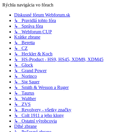
Rýchla navigácia vo fórach
Diskusné fórum Webforum.sk
↳ Pravidlá tohto fóra
↳ Správa fóra
↳ Webforum CUP
Krátke zbrane
↳ Beretta
↳ CZ
↳ Heckler & Koch
↳ HS-Product - HS9, HS45, XDM9, XDM45
↳ Glock
↳ Grand Power
↳ Norinco
↳ Sig Sauer
↳ Smith & Wesson a Ruger
↳ Taurus
↳ Walther
↳ ZVS
↳ Revolvery - všetky značky
↳ Colt 1911 a jeho klony
↳ Ostatní výrobcovia
Dlhé zbrane
↳ Poľovné zbrane