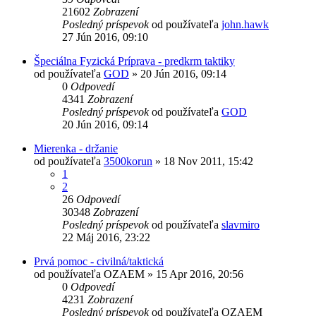
21602
Zobrazení
Posledný príspevok
od používateľa
john.hawk
27 Jún 2016, 09:10
Špeciálna Fyzická Príprava - predkrm taktiky
od používateľa
GOD
»
20 Jún 2016, 09:14
0
Odpovedí
4341
Zobrazení
Posledný príspevok
od používateľa
GOD
20 Jún 2016, 09:14
Mierenka - držanie
od používateľa
3500korun
»
18 Nov 2011, 15:42
1
2
26
Odpovedí
30348
Zobrazení
Posledný príspevok
od používateľa
slavmiro
22 Máj 2016, 23:22
Prvá pomoc - civilná/taktická
od používateľa
OZAEM
»
15 Apr 2016, 20:56
0
Odpovedí
4231
Zobrazení
Posledný príspevok
od používateľa
OZAEM