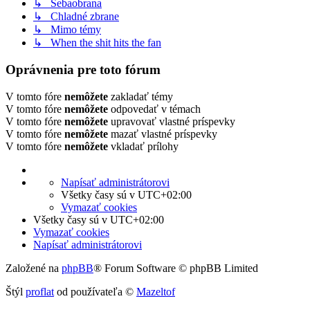
↳ Sebaobrana
↳ Chladné zbrane
↳ Mimo témy
↳ When the shit hits the fan
Oprávnenia pre toto fórum
V tomto fóre
nemôžete
zakladať témy
V tomto fóre
nemôžete
odpovedať v témach
V tomto fóre
nemôžete
upravovať vlastné príspevky
V tomto fóre
nemôžete
mazať vlastné príspevky
V tomto fóre
nemôžete
vkladať prílohy
Napísať administrátorovi
Všetky časy sú v
UTC+02:00
Vymazať cookies
Všetky časy sú v
UTC+02:00
Vymazať cookies
Napísať administrátorovi
Založené na
phpBB
® Forum Software © phpBB Limited
Štýl
proflat
od používateľa ©
Mazeltof