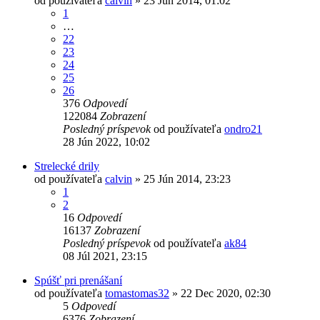
od používateľa
calvin
»
23 Jún 2014, 01:02
1
…
22
23
24
25
26
376
Odpovedí
122084
Zobrazení
Posledný príspevok
od používateľa
ondro21
28 Jún 2022, 10:02
Strelecké drily
od používateľa
calvin
»
25 Jún 2014, 23:23
1
2
16
Odpovedí
16137
Zobrazení
Posledný príspevok
od používateľa
ak84
08 Júl 2021, 23:15
Spúšť pri prenášaní
od používateľa
tomastomas32
»
22 Dec 2020, 02:30
5
Odpovedí
6376
Zobrazení