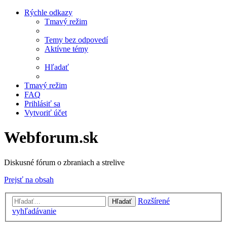
Rýchle odkazy
Tmavý režim
Temy bez odpovedí
Aktívne témy
Hľadať
Tmavý režim
FAQ
Prihlásiť sa
Vytvoriť účet
Webforum.sk
Diskusné fórum o zbraniach a strelive
Prejsť na obsah
Rozšírené
Hľadať
vyhľadávanie