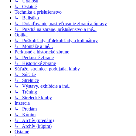
↳ Udalosti
↳ Ostatné
Technika a príslušenstvo
↳ Balistika
↳ Dolaďovanie, nastreľovanie zbraní a úpravy
↳ Puzdrá na zbrane, príslušenstvo a iné...
Optika
↳ Puškohľady, ďalekohľady a kolimátory
↳ Montáže a iné...
Perkusné a historické zbrane
↳ Perkusné zbrane
↳ Historické zbrane
Súťaže, strelnice, podujatia, kluby
↳ Súťaže
↳ Strelnice
↳ Výstavy, exhibície a iné...
↳ Tréning
↳ Strelecké kluby
Inzercia
↳ Predám
↳ Kúpim
↳ Archív (predám)
↳ Archív (kúpim)
Ostatné