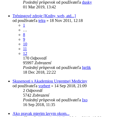
Posledný príspevok
od používateľa
dusky
01 Mar 2019, 13:42
Tréningové zdroje [Knihy, web, atd...]
od používateľa
telra
»
18 Nov 2011, 12:18
1
…
8
9
10
11
12
170
Odpovedí
95997
Zobrazení
Posledný príspevok
od používateľa
Igrlik
18 Dec 2018, 22:22
Skusenosti s Akademiou Urgentnej Mediciny
od používateľa
vorbert
»
14 Sep 2018, 21:09
2
Odpovedí
5742
Zobrazení
Posledný príspevok
od používateľa
Ixo
16 Sep 2018, 11:35
Ako pravak mierim lavym okom...