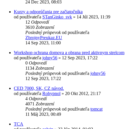
24 Dec 2023, 08:03
Kurzy a odporúčania pre začiatočníka
od používateľa
STanGinko_svk
»
14 Júl 2023, 11:39
12
Odpovedí
3610
Zobrazení
Posledný príspevok
od používateľa
ZbrojnyPreukaz.EU
14 Sep 2023, 11:00
Workshop ochrana domova a obrana pred aktivnym strelcom
od používateľa
johny56
»
12 Sep 2023, 17:22
0
Odpovedí
1134
Zobrazení
Posledný príspevok
od používateľa
johny56
12 Sep 2023, 17:22
CED 7000, SK, CZ návod.
od používateľa
Rohypnol
»
20 Okt 2012, 21:17
4
Odpovedí
4071
Zobrazení
Posledný príspevok
od používateľa
tomcat
11 Máj 2023, 00:49
TCA