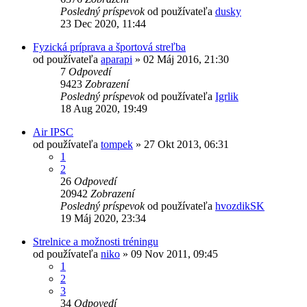
Posledný príspevok
od používateľa
dusky
23 Dec 2020, 11:44
Fyzická príprava a športová streľba
od používateľa
aparapi
»
02 Máj 2016, 21:30
7
Odpovedí
9423
Zobrazení
Posledný príspevok
od používateľa
Igrlik
18 Aug 2020, 19:49
Air IPSC
od používateľa
tompek
»
27 Okt 2013, 06:31
1
2
26
Odpovedí
20942
Zobrazení
Posledný príspevok
od používateľa
hvozdikSK
19 Máj 2020, 23:34
Strelnice a možnosti tréningu
od používateľa
niko
»
09 Nov 2011, 09:45
1
2
3
34
Odpovedí