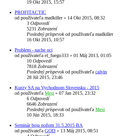
19 Okt 2015, 15:57
PROFITACTIC
od používateľa
madkiller
»
14 Okt 2015, 08:32
3
Odpovedí
5231
Zobrazení
Posledný príspevok
od používateľa
madkiller
16 Okt 2015, 10:57
Problem - suche oci
od používateľa
el_fuego333
»
01 Máj 2013, 01:05
10
Odpovedí
7818
Zobrazení
Posledný príspevok
od používateľa
calvin
28 Júl 2015, 23:46
Kurzy SA na Vychodnom Slovensku - 2015
od používateľa
Mesi
»
07 Jan 2015, 23:32
6
Odpovedí
6646
Zobrazení
Posledný príspevok
od používateľa
Mesi
10 Jún 2015, 18:33
Seminár boja nožom 31.5.2015 BA
od používateľa
GOD
»
13 Máj 2015, 08:51