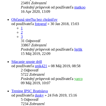
23491
Zobrazení
Posledný príspevok
od používateľa
matkoo
16 Apr 2020, 13:09
Občasná streľba bez chráničov
od používateľa
fotograf
»
30 Jan 2018, 15:03
1
2
3
31
Odpovedí
33867
Zobrazení
Posledný príspevok
od používateľa
Igrlik
15 Máj 2019, 22:09
Stlacanie spuste drill
od používateľa
unik421
»
08 Máj 2019, 08:58
2
Odpovedí
5722
Zobrazení
Posledný príspevok
od používateľa
yarco
09 Máj 2019, 10:07
Trening IPSC Bratislava
od používateľa
dusky
»
24 Feb 2019, 15:16
5
Odpovedí
7234
Zobrazení