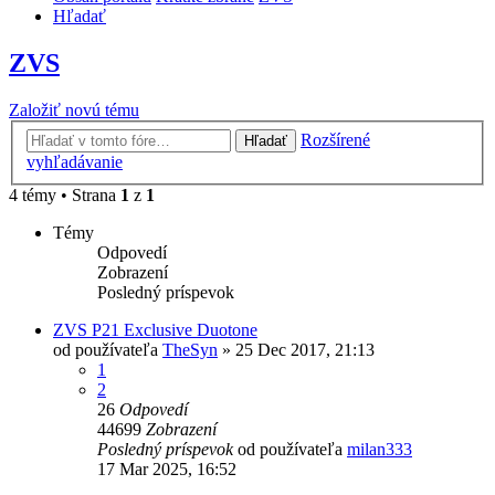
Hľadať
ZVS
Založiť novú tému
Rozšírené
Hľadať
vyhľadávanie
4 témy • Strana
1
z
1
Témy
Odpovedí
Zobrazení
Posledný príspevok
ZVS P21 Exclusive Duotone
od používateľa
TheSyn
»
25 Dec 2017, 21:13
1
2
26
Odpovedí
44699
Zobrazení
Posledný príspevok
od používateľa
milan333
17 Mar 2025, 16:52