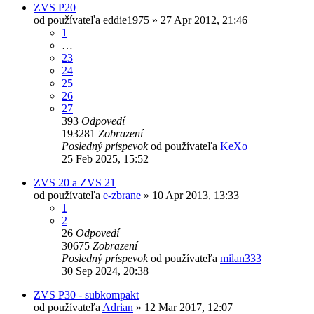
ZVS P20
od používateľa
eddie1975
»
27 Apr 2012, 21:46
1
…
23
24
25
26
27
393
Odpovedí
193281
Zobrazení
Posledný príspevok
od používateľa
KeXo
25 Feb 2025, 15:52
ZVS 20 a ZVS 21
od používateľa
e-zbrane
»
10 Apr 2013, 13:33
1
2
26
Odpovedí
30675
Zobrazení
Posledný príspevok
od používateľa
milan333
30 Sep 2024, 20:38
ZVS P30 - subkompakt
od používateľa
Adrian
»
12 Mar 2017, 12:07