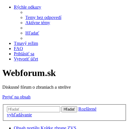
Rýchle odkazy
Temy bez odpovedí
Aktívne témy
Hľadať
Tmavý režim
FAQ
Prihlásiť sa
Vytvoriť účet
Webforum.sk
Diskusné fórum o zbraniach a strelive
Prejsť na obsah
Rozšírené
Hľadať
vyhľadávanie
Obsah portálu
Krátke zbrane
ZVS