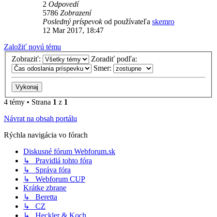
2
Odpovedí
5786
Zobrazení
Posledný príspevok
od používateľa
skemro
12 Mar 2017, 18:47
Založiť novú tému
Zobraziť:
Zoradiť podľa:
Smer:
4 témy • Strana
1
z
1
Návrat na obsah portálu
Rýchla navigácia vo fórach
Diskusné fórum Webforum.sk
↳ Pravidlá tohto fóra
↳ Správa fóra
↳ Webforum CUP
Krátke zbrane
↳ Beretta
↳ CZ
↳ Heckler & Koch