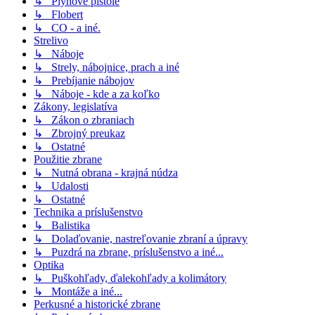
↳ Plynové pištole
↳ Flobert
↳ CO - a iné.
Strelivo
↳ Náboje
↳ Strely, nábojnice, prach a iné
↳ Prebíjanie nábojov
↳ Náboje - kde a za koľko
Zákony, legislatíva
↳ Zákon o zbraniach
↳ Zbrojný preukaz
↳ Ostatné
Použitie zbrane
↳ Nutná obrana - krajná núdza
↳ Udalosti
↳ Ostatné
Technika a príslušenstvo
↳ Balistika
↳ Dolaďovanie, nastreľovanie zbraní a úpravy
↳ Puzdrá na zbrane, príslušenstvo a iné...
Optika
↳ Puškohľady, ďalekohľady a kolimátory
↳ Montáže a iné...
Perkusné a historické zbrane