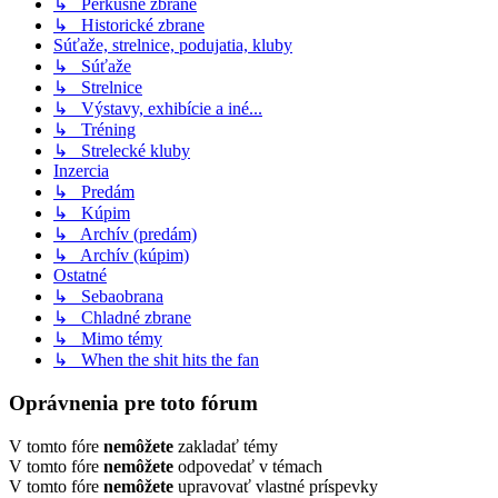
↳ Perkusné zbrane
↳ Historické zbrane
Súťaže, strelnice, podujatia, kluby
↳ Súťaže
↳ Strelnice
↳ Výstavy, exhibície a iné...
↳ Tréning
↳ Strelecké kluby
Inzercia
↳ Predám
↳ Kúpim
↳ Archív (predám)
↳ Archív (kúpim)
Ostatné
↳ Sebaobrana
↳ Chladné zbrane
↳ Mimo témy
↳ When the shit hits the fan
Oprávnenia pre toto fórum
V tomto fóre
nemôžete
zakladať témy
V tomto fóre
nemôžete
odpovedať v témach
V tomto fóre
nemôžete
upravovať vlastné príspevky