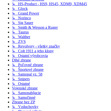
↳ HS-Product - HS9, HS45, XDM9, XDM45
↳ Glock
↳ Grand Power
↳ Norinco
↳ Sig Sauer
↳ Smith & Wesson a Ruger
↳ Taurus
↳ Walther
↳ ZVS
↳ Revolvery - všetky značky
↳ Colt 1911 a jeho klony
↳ Ostatní výrobcovia
Dlhé zbrane
↳ Poľovné zbrane
↳ Športové zbrane
↳ Samopal vz. 58
↳ Snipers
↳ Ostatné
Vojenské zbrane
↳ Samonabíjacie
↳ Samočinné
Zbrane bez ZP
↳ Vzduchovky