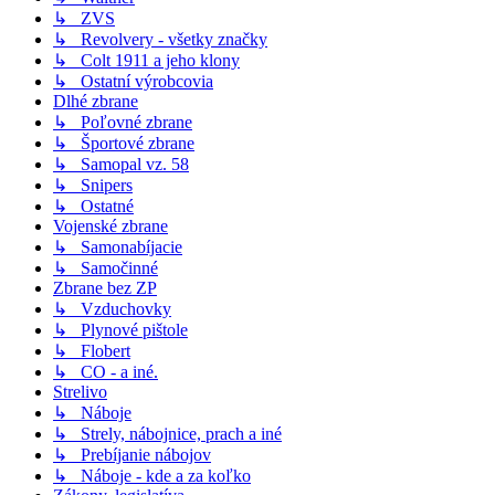
↳ ZVS
↳ Revolvery - všetky značky
↳ Colt 1911 a jeho klony
↳ Ostatní výrobcovia
Dlhé zbrane
↳ Poľovné zbrane
↳ Športové zbrane
↳ Samopal vz. 58
↳ Snipers
↳ Ostatné
Vojenské zbrane
↳ Samonabíjacie
↳ Samočinné
Zbrane bez ZP
↳ Vzduchovky
↳ Plynové pištole
↳ Flobert
↳ CO - a iné.
Strelivo
↳ Náboje
↳ Strely, nábojnice, prach a iné
↳ Prebíjanie nábojov
↳ Náboje - kde a za koľko