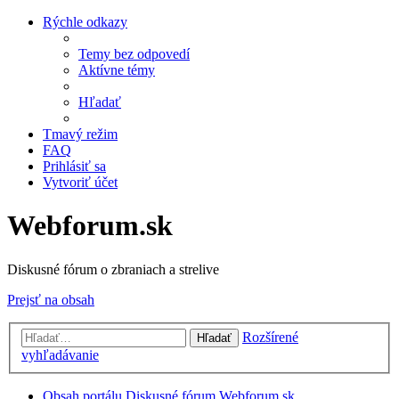
Rýchle odkazy
Temy bez odpovedí
Aktívne témy
Hľadať
Tmavý režim
FAQ
Prihlásiť sa
Vytvoriť účet
Webforum.sk
Diskusné fórum o zbraniach a strelive
Prejsť na obsah
Rozšírené
Hľadať
vyhľadávanie
Obsah portálu
Diskusné fórum Webforum.sk