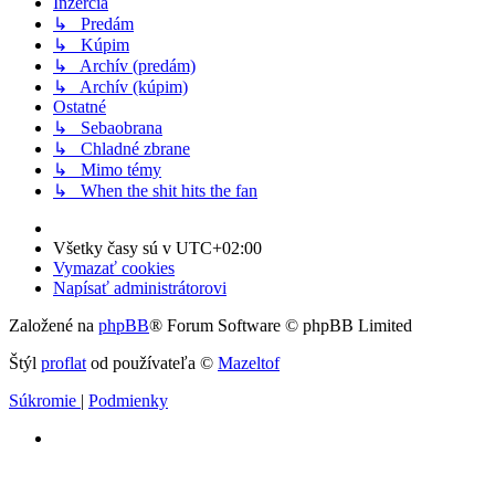
Inzercia
↳ Predám
↳ Kúpim
↳ Archív (predám)
↳ Archív (kúpim)
Ostatné
↳ Sebaobrana
↳ Chladné zbrane
↳ Mimo témy
↳ When the shit hits the fan
Všetky časy sú v
UTC+02:00
Vymazať cookies
Napísať administrátorovi
Založené na
phpBB
® Forum Software © phpBB Limited
Štýl
proflat
od používateľa ©
Mazeltof
Súkromie
|
Podmienky