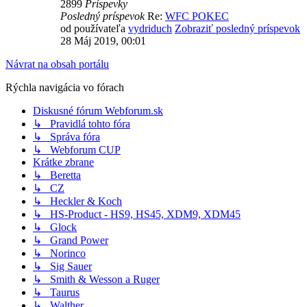
2899
Príspevky
Posledný príspevok
Re:
WFC POKEC
od používateľa
vydriduch
Zobraziť posledný príspevok
28 Máj 2019, 00:01
Návrat na obsah portálu
Rýchla navigácia vo fórach
Diskusné fórum Webforum.sk
↳ Pravidlá tohto fóra
↳ Správa fóra
↳ Webforum CUP
Krátke zbrane
↳ Beretta
↳ CZ
↳ Heckler & Koch
↳ HS-Product - HS9, HS45, XDM9, XDM45
↳ Glock
↳ Grand Power
↳ Norinco
↳ Sig Sauer
↳ Smith & Wesson a Ruger
↳ Taurus
↳ Walther