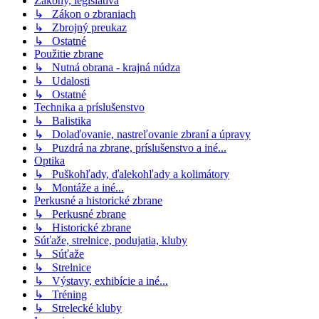
Zákony, legislatíva
↳ Zákon o zbraniach
↳ Zbrojný preukaz
↳ Ostatné
Použitie zbrane
↳ Nutná obrana - krajná núdza
↳ Udalosti
↳ Ostatné
Technika a príslušenstvo
↳ Balistika
↳ Dolaďovanie, nastreľovanie zbraní a úpravy
↳ Puzdrá na zbrane, príslušenstvo a iné...
Optika
↳ Puškohľady, ďalekohľady a kolimátory
↳ Montáže a iné...
Perkusné a historické zbrane
↳ Perkusné zbrane
↳ Historické zbrane
Súťaže, strelnice, podujatia, kluby
↳ Súťaže
↳ Strelnice
↳ Výstavy, exhibície a iné...
↳ Tréning
↳ Strelecké kluby