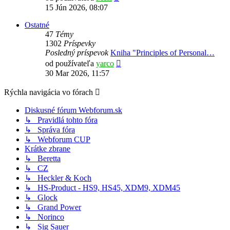
posledný
15 Jún 2026, 08:07
príspevok
Ostatné
47
Témy
1302
Príspevky
Posledný príspevok
Kniha "Principles of Personal…
Zobraziť
od používateľa
yarco
posledný
30 Mar 2026, 11:57
príspevok
Rýchla navigácia vo fórach
Diskusné fórum Webforum.sk
↳ Pravidlá tohto fóra
↳ Správa fóra
↳ Webforum CUP
Krátke zbrane
↳ Beretta
↳ CZ
↳ Heckler & Koch
↳ HS-Product - HS9, HS45, XDM9, XDM45
↳ Glock
↳ Grand Power
↳ Norinco
↳ Sig Sauer