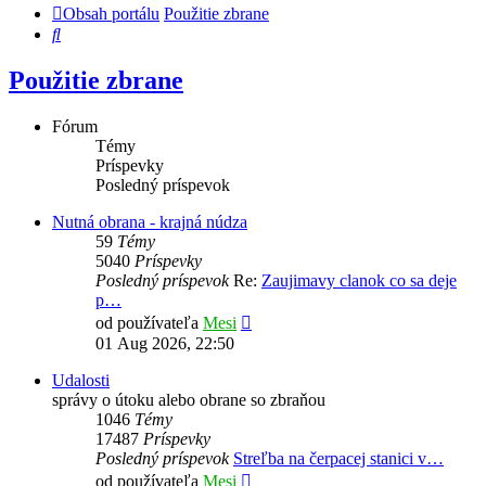
Obsah portálu
Použitie zbrane
Hľadať
Použitie zbrane
Fórum
Témy
Príspevky
Posledný príspevok
Nutná obrana - krajná núdza
59
Témy
5040
Príspevky
Posledný príspevok
Re:
Zaujimavy clanok co sa deje
p…
Zobraziť
od používateľa
Mesi
posledný
01 Aug 2026, 22:50
príspevok
Udalosti
správy o útoku alebo obrane so zbraňou
1046
Témy
17487
Príspevky
Posledný príspevok
Streľba na čerpacej stanici v…
Zobraziť
od používateľa
Mesi