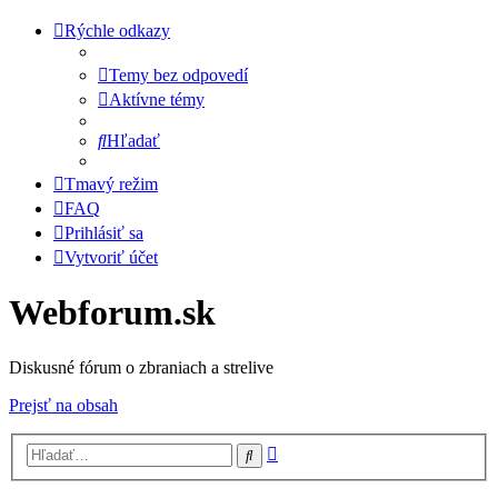
Rýchle odkazy
Temy bez odpovedí
Aktívne témy
Hľadať
Tmavý režim
FAQ
Prihlásiť sa
Vytvoriť účet
Webforum.sk
Diskusné fórum o zbraniach a strelive
Prejsť na obsah
Rozšírené
Hľadať
vyhľadávanie