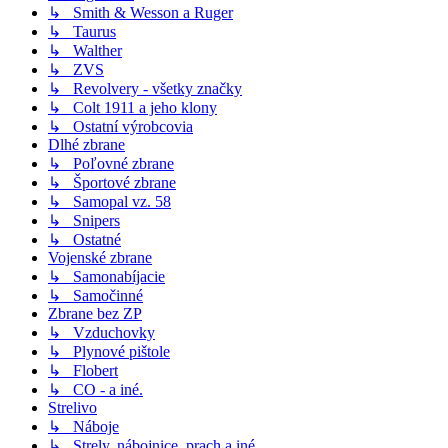
↳ Smith & Wesson a Ruger
↳ Taurus
↳ Walther
↳ ZVS
↳ Revolvery - všetky značky
↳ Colt 1911 a jeho klony
↳ Ostatní výrobcovia
Dlhé zbrane
↳ Poľovné zbrane
↳ Športové zbrane
↳ Samopal vz. 58
↳ Snipers
↳ Ostatné
Vojenské zbrane
↳ Samonabíjacie
↳ Samočinné
Zbrane bez ZP
↳ Vzduchovky
↳ Plynové pištole
↳ Flobert
↳ CO - a iné.
Strelivo
↳ Náboje
↳ Strely, nábojnice, prach a iné