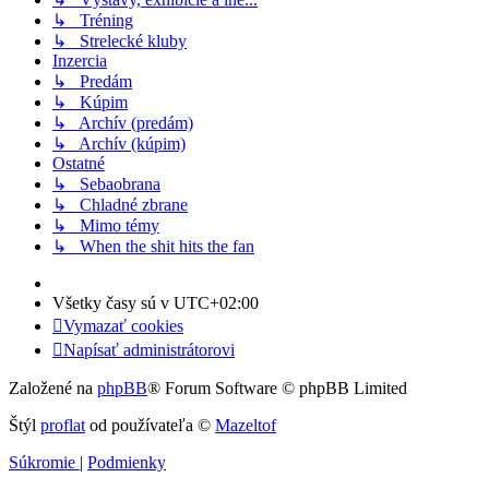
↳ Tréning
↳ Strelecké kluby
Inzercia
↳ Predám
↳ Kúpim
↳ Archív (predám)
↳ Archív (kúpim)
Ostatné
↳ Sebaobrana
↳ Chladné zbrane
↳ Mimo témy
↳ When the shit hits the fan
Všetky časy sú v
UTC+02:00
Vymazať cookies
Napísať administrátorovi
Založené na
phpBB
® Forum Software © phpBB Limited
Štýl
proflat
od používateľa ©
Mazeltof
Súkromie
|
Podmienky