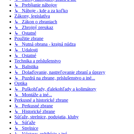
↳ Prebíjanie nábojov
↳ Náboje - kde a za koľko
Zákony, legislatíva
↳ Zákon o zbraniach
↳ Zbrojný preukaz
↳ Ostatné
Použitie zbrane
↳ Nutná obrana - krajná núdza
↳ Udalosti
↳ Ostatné
Technika a príslušenstvo
↳ Balistika
↳ Dolaďovanie, nastreľovanie zbraní a úpravy
↳ Puzdrá na zbrane, príslušenstvo a iné...
Optika
↳ Puškohľady, ďalekohľady a kolimátory
↳ Montáže a iné...
Perkusné a historické zbrane
↳ Perkusné zbrane
↳ Historické zbrane
Súťaže, strelnice, podujatia, kluby
↳ Súťaže
↳ Strelnice
↳ Výstavy, exhibície a iné...