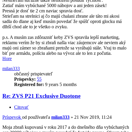
Nestrieľam súťažne takže nemôžem posúdiť rýchlosť.
Zatiaľ mám vybúchané 5000 nábojov a ani jeden zásek!
Presná je dosť tie 2 cm naviac spravia dosť.
Strieľam na strelnici aj čo majú chalani zbrane ale táto mi akosi
sadla do dlane aj keď musím povedať že spúšť oproti glocku má
dlhší chod ale to je všetko o zvyku.
p.s. A musím zas zdôrazniť keby ZVS spravila lepší marketing,
reklamu verím že by si zbraň našla viac záujemcov ale neviem aký
majú oni zámer so zbraňami pretože sa vyrábajú stále. Vraj to malo
biť pre armádu, políciu alebo na vývoz ale to len z počutia.
Hore
milan333
občasný prispievateľ
Príspevky:
55
Registered for:
9 years 5 months
Re: ZVS P21 Exclusive Duotone
Citovať
Príspevok
od používateľa
milan333
»
21 Nov 2019, 11:24
Moja zbraň kupovaná v roku 2017 a do dnešného dňa vybúchaných