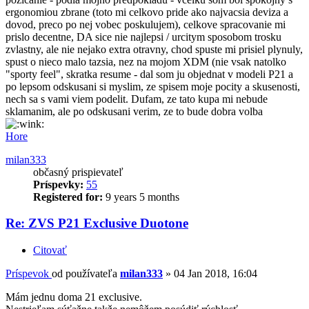
ergonomiou zbrane (toto mi celkovo pride ako najvacsia deviza a
dovod, preco po nej vobec poskulujem), celkove spracovanie mi
prislo decentne, DA sice nie najlepsi / urcitym sposobom trosku
zvlastny, ale nie nejako extra otravny, chod spuste mi prisiel plynuly,
spust o nieco malo tazsia, nez na mojom XDM (nie vsak natolko
"sporty feel", skratka resume - dal som ju objednat v modeli P21 a
po lepsom odskusani si myslim, ze spisem moje pocity a skusenosti,
nech sa s vami viem podelit. Dufam, ze tato kupa mi nebude
sklamanim, ale po odskusani verim, ze to bude dobra volba
Hore
milan333
občasný prispievateľ
Príspevky:
55
Registered for:
9 years 5 months
Re: ZVS P21 Exclusive Duotone
Citovať
Príspevok
od používateľa
milan333
»
04 Jan 2018, 16:04
Mám jednu doma 21 exclusive.