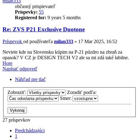
milan333
občasný prispievateľ
Príspevky:
55
Registered for:
9 years 5 months
Re: ZVS P21 Exclusive Duotone
Príspevok
od používateľa
milan333
»
17 Mar 2025, 16:52
Neviete kde na Slovensku kúpim na P-21 púzdro na zbraň za
opasok? V CZ je DESIGN TECH V2 ale sa mi zdá také labilne.
Hore
Napísať odpoveď
Náhľad pre tlač
Zobraziť:
Zoradiť podľa:
Smer:
27 príspevkov
Predchádzajúci
1