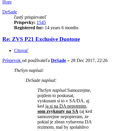
Hore
DeSade
častý prispievateľ
Príspevky:
1545
Registered for:
14 years 6 months
Re: ZVS P21 Exclusive Duotone
Citovať
Príspevok
od používateľa
DeSade
»
28 Dec 2017, 22:26
TheSyn napísal:
DeSade napísal:
TheSyn napísal:
Samozrejme,
pojdem to poskusat,
vyskusam si to v SA/DA, aj
ked
ja si na DA nepotrpim
,
som zvyknuty na SA
(aj ked
samozrejme nepopieram, ze
pokial je zbran vybavena DA
rezimom, mal by spolahlivo