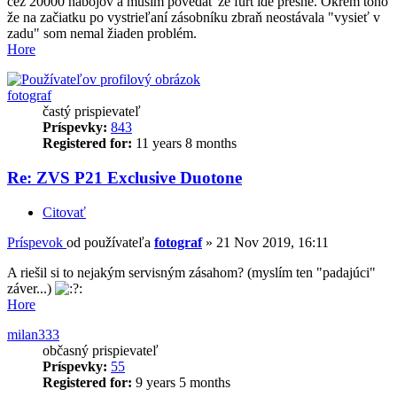
cez 20000 nábojov a musím povedať že furt ide presne. Okrem toho
že na začiatku po vystrieľaní zásobníku zbraň neostávala "vysieť v
zadu" som nemal žiaden problém.
Hore
fotograf
častý prispievateľ
Príspevky:
843
Registered for:
11 years 8 months
Re: ZVS P21 Exclusive Duotone
Citovať
Príspevok
od používateľa
fotograf
»
21 Nov 2019, 16:11
A riešil si to nejakým servisným zásahom? (myslím ten "padajúci"
záver...)
Hore
milan333
občasný prispievateľ
Príspevky:
55
Registered for:
9 years 5 months