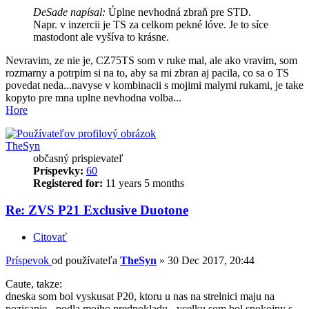
DeSade napísal:
Úplne nevhodná zbraň pre STD.
Napr. v inzercii je TS za celkom pekné lóve. Je to síce
mastodont ale vyšíva to krásne.
Nevravim, ze nie je, CZ75TS som v ruke mal, ale ako vravim, som
rozmarny a potrpim si na to, aby sa mi zbran aj pacila, co sa o TS
povedat neda...navyse v kombinacii s mojimi malymi rukami, je take
kopyto pre mna uplne nevhodna volba...
Hore
TheSyn
občasný prispievateľ
Príspevky:
60
Registered for:
11 years 5 months
Re: ZVS P21 Exclusive Duotone
Citovať
Príspevok
od používateľa
TheSyn
»
30 Dec 2017, 20:44
Caute, takze:
dneska som bol vyskusat P20, ktoru u nas na strelnici maju na
pozicanie - podla mojho predpokladu - vcelku som bol spokojny s