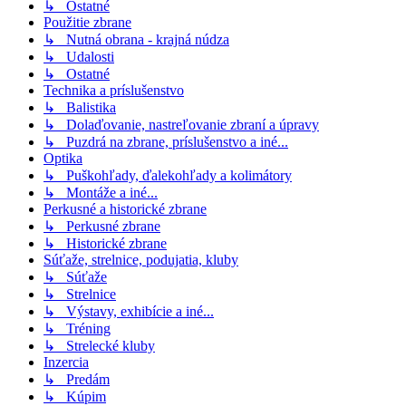
↳ Ostatné
Použitie zbrane
↳ Nutná obrana - krajná núdza
↳ Udalosti
↳ Ostatné
Technika a príslušenstvo
↳ Balistika
↳ Dolaďovanie, nastreľovanie zbraní a úpravy
↳ Puzdrá na zbrane, príslušenstvo a iné...
Optika
↳ Puškohľady, ďalekohľady a kolimátory
↳ Montáže a iné...
Perkusné a historické zbrane
↳ Perkusné zbrane
↳ Historické zbrane
Súťaže, strelnice, podujatia, kluby
↳ Súťaže
↳ Strelnice
↳ Výstavy, exhibície a iné...
↳ Tréning
↳ Strelecké kluby
Inzercia
↳ Predám
↳ Kúpim