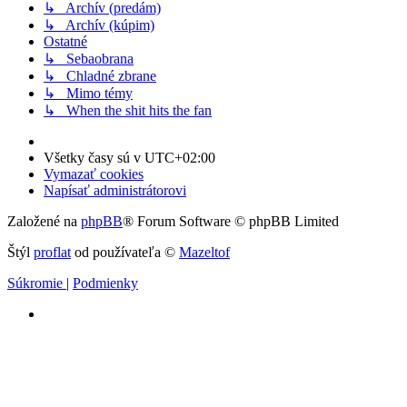
↳ Archív (predám)
↳ Archív (kúpim)
Ostatné
↳ Sebaobrana
↳ Chladné zbrane
↳ Mimo témy
↳ When the shit hits the fan
Všetky časy sú v
UTC+02:00
Vymazať cookies
Napísať administrátorovi
Založené na
phpBB
® Forum Software © phpBB Limited
Štýl
proflat
od používateľa ©
Mazeltof
Súkromie
|
Podmienky