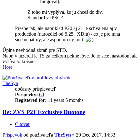
fungovat).
Z toho mi vyplýva, že ju chceš do div.
Standard v IPSC?
Presne tak, ale napriklad P20 aj 21 je schvalena aj v
production (narozdiel od 5,25" XDm) / co je pre mna
sice nepatrny, ale aspon urcity port.
Úplne nevhodná zbraň pre STD.
Napr. v inzercii je TS za celkom pekné lóve. Je to síce mastodont ale
vyšíva to krásne.
Hore
TheSyn
občasný prispievateľ
Príspevky:
60
Registered for:
11 years 5 months
Re: ZVS P21 Exclusive Duotone
Citovať
Príspevok
od používateľa
TheSyn
»
29 Dec 2017, 14:33