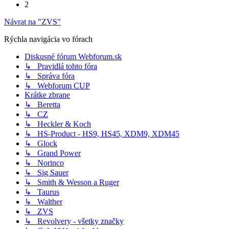
2
Návrat na "ZVS"
Rýchla navigácia vo fórach
Diskusné fórum Webforum.sk
↳ Pravidlá tohto fóra
↳ Správa fóra
↳ Webforum CUP
Krátke zbrane
↳ Beretta
↳ CZ
↳ Heckler & Koch
↳ HS-Product - HS9, HS45, XDM9, XDM45
↳ Glock
↳ Grand Power
↳ Norinco
↳ Sig Sauer
↳ Smith & Wesson a Ruger
↳ Taurus
↳ Walther
↳ ZVS
↳ Revolvery - všetky značky