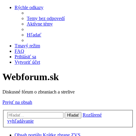
Rýchle odkazy
Temy bez odpovedí
Aktívne témy
Hľadať
Tmavý režim
FAQ
Prihlásiť sa
Vytvoriť účet
Webforum.sk
Diskusné fórum o zbraniach a strelive
Prejsť na obsah
Rozšírené
Hľadať
vyhľadávanie
Obsah portálu
Krátke zbrane
ZVS