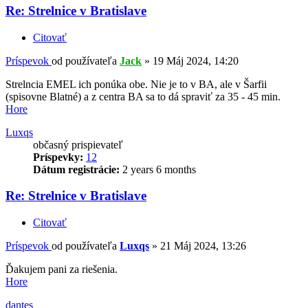
Re: Strelnice v Bratislave
Citovať
Príspevok
od používateľa
Jack
»
19 Máj 2024, 14:20
Strelncia EMEL ich ponúka obe. Nie je to v BA, ale v Šarfii
(spisovne Blatné) a z centra BA sa to dá spraviť za 35 - 45 min.
Hore
Luxqs
občasný prispievateľ
Príspevky:
12
Dátum registrácie:
2 years 6 months
Re: Strelnice v Bratislave
Citovať
Príspevok
od používateľa
Luxqs
»
21 Máj 2024, 13:26
Ďakujem pani za riešenia.
Hore
dantes