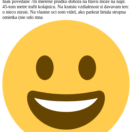
Inak povedane 7m mierene prudko dohora na hlavu moze na napr.
45-tom metre trafit kolajnicu. Na kratsiu vzdialenost si davavam terc
o nieco nizsie. Na vlastne oci som videl, ako parkrat lietala stropna
omietka (nie odo mna