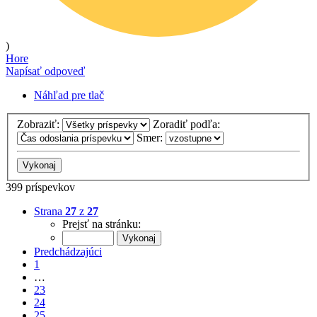
)
Hore
Napísať odpoveď
Náhľad pre tlač
Zobraziť:
Zoradiť podľa:
Smer:
399 príspevkov
Strana
27
z
27
Prejsť na stránku:
Predchádzajúci
1
…
23
24
25