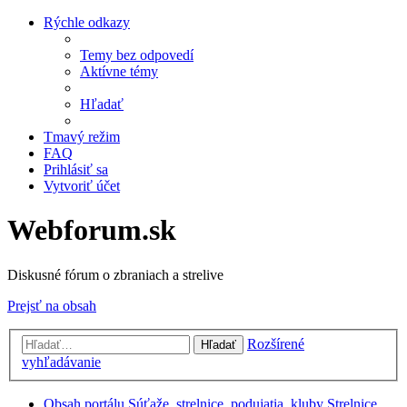
Rýchle odkazy
Temy bez odpovedí
Aktívne témy
Hľadať
Tmavý režim
FAQ
Prihlásiť sa
Vytvoriť účet
Webforum.sk
Diskusné fórum o zbraniach a strelive
Prejsť na obsah
Rozšírené
Hľadať
vyhľadávanie
Obsah portálu
Súťaže, strelnice, podujatia, kluby
Strelnice