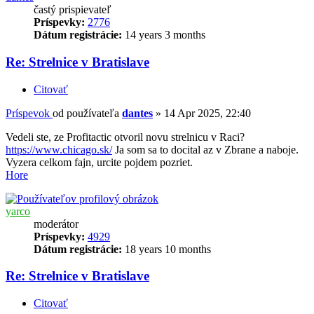
častý prispievateľ
Príspevky:
2776
Dátum registrácie:
14 years 3 months
Re: Strelnice v Bratislave
Citovať
Príspevok
od používateľa
dantes
»
14 Apr 2025, 22:40
Vedeli ste, ze Profitactic otvoril novu strelnicu v Raci?
https://www.chicago.sk/
Ja som sa to docital az v Zbrane a naboje.
Vyzera celkom fajn, urcite pojdem pozriet.
Hore
yarco
moderátor
Príspevky:
4929
Dátum registrácie:
18 years 10 months
Re: Strelnice v Bratislave
Citovať