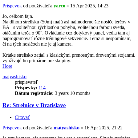
Príspevok
od používateľa
yarco
»
15 Apr 2025, 14:23
Jo, celkom fajn.
Na dlhom strelisku (50m) majú asi najmodernejšie nosiče terčov v
BA - s voliteľnou rýchlosťou pohybu, voliteľnou farbou svetla,
otáčaním terča o 90°. Ovládanie cez dotykový panel, vedia tam aj
naprogramovať rôzne tréningové sekvencie. Teraz si nespomínam,
či na tých nosičoch nie je aj kamera.
Krátke strelisko zatiaľ s klasickými prenosnými drevenými stojanmi,
využívajú ho primárne pre skupiny.
Hore
matyashisko
prispievateľ
Príspevky:
114
Dátum registrácie:
3 years 10 months
Re: Strelnice v Bratislave
Citovať
Príspevok
od používateľa
matyashisko
»
16 Apr 2025, 21:22