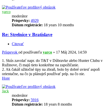
yarco
moderátor
Príspevky:
4929
Dátum registrácie:
18 years 10 months
Re: Strelnice v Bratislave
Citovať
Príspevok
od používateľa
yarco
»
17 Máj 2024, 14:59
1. Skús zavolať napr. do T&T v Dúbravke alebo Hunter Clubu v
Ružinove, či majú tieto konkrétne na zapožičanie.
2. Ak čakáš užitočné tipy na zbraň, bolo by dobré uviesť aspoň
orientačne, na čo ju plánuješ používať príp. na čo nie.
Hore
Jack
moderátor
Príspevky:
5916
Dátum registrácie:
18 years 8 months