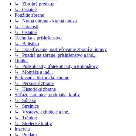
↳ Zbrojný preukaz
↳ Ostatné
Použitie zbrane
↳ Nutná obrana - krajná núdza
↳ Udalosti
↳ Ostatné
Technika a príslušenstvo
↳ Balistika
↳ Dolaďovanie, nastreľovanie zbraní a úpravy
↳ Puzdrá na zbrane, príslušenstvo a iné...
Optika
↳ Puškohľady, ďalekohľady a kolimátory
↳ Montáže a iné...
Perkusné a historické zbrane
↳ Perkusné zbrane
↳ Historické zbrane
Súťaže, strelnice, podujatia, kluby
↳ Súťaže
↳ Strelnice
↳ Výstavy, exhibície a iné...
↳ Tréning
↳ Strelecké kluby
Inzercia
↳ Predám