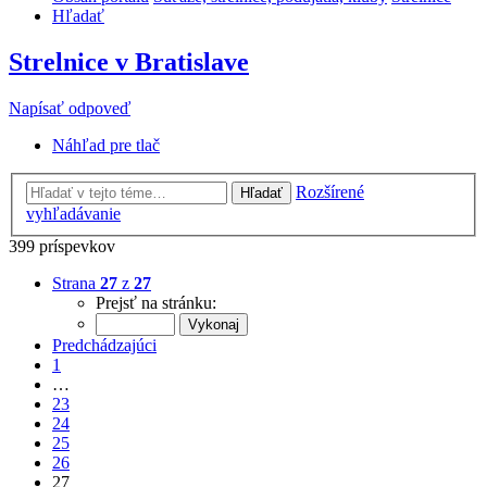
Hľadať
Strelnice v Bratislave
Napísať odpoveď
Náhľad pre tlač
Rozšírené
Hľadať
vyhľadávanie
399 príspevkov
Strana
27
z
27
Prejsť na stránku:
Predchádzajúci
1
…
23
24
25
26
27