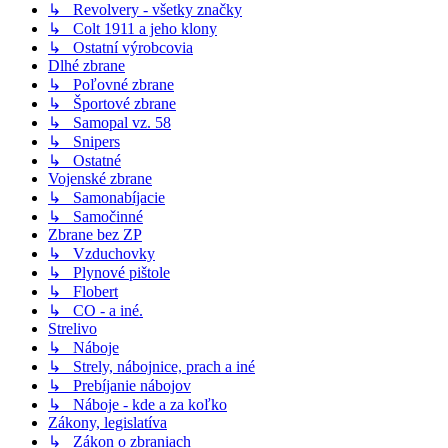
↳ Revolvery - všetky značky
↳ Colt 1911 a jeho klony
↳ Ostatní výrobcovia
Dlhé zbrane
↳ Poľovné zbrane
↳ Športové zbrane
↳ Samopal vz. 58
↳ Snipers
↳ Ostatné
Vojenské zbrane
↳ Samonabíjacie
↳ Samočinné
Zbrane bez ZP
↳ Vzduchovky
↳ Plynové pištole
↳ Flobert
↳ CO - a iné.
Strelivo
↳ Náboje
↳ Strely, nábojnice, prach a iné
↳ Prebíjanie nábojov
↳ Náboje - kde a za koľko
Zákony, legislatíva
↳ Zákon o zbraniach