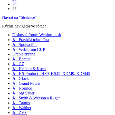
26
27
Návrat na "Strelnice"
Rýchla navigácia vo fórach
Diskusné fórum Webforum.sk
↳ Pravidlá tohto fóra
↳ Správa fóra
↳ Webforum CUP
Krátke zbrane
↳ Beretta
↳ CZ
↳ Heckler & Koch
↳ HS-Product - HS9, HS45, XDM9, XDM45
↳ Glock
↳ Grand Power
↳ Norinco
↳ Sig Sauer
↳ Smith & Wesson a Ruger
↳ Taurus
↳ Walther
↳ ZVS