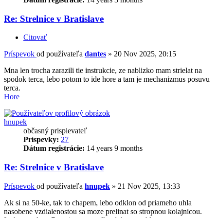
Re: Strelnice v Bratislave
Citovať
Príspevok
od používateľa
dantes
»
20 Nov 2025, 20:15
Mna len trocha zarazili tie instrukcie, ze nablizko mam strielat na
spodok terca, lebo potom to ide hore a tam je mechanizmus posuvu
terca.
Hore
hnupek
občasný prispievateľ
Príspevky:
27
Dátum registrácie:
14 years 9 months
Re: Strelnice v Bratislave
Príspevok
od používateľa
hnupek
»
21 Nov 2025, 13:33
Ak si na 50-ke, tak to chapem, lebo odklon od priameho uhla
nasobene vzdialenostou sa moze prelinat so stropnou kolajnicou.