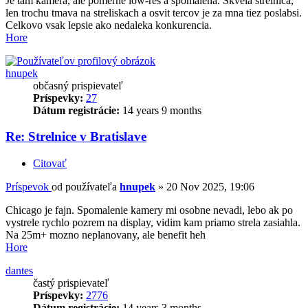
Je tam kamera, ale pomerne low-res a spomalena. Skvela strelnica,
len trochu tmava na streliskach a osvit tercov je za mna tiez poslabsi.
Celkovo vsak lepsie ako nedaleka konkurencia.
Hore
hnupek
občasný prispievateľ
Príspevky:
27
Dátum registrácie:
14 years 9 months
Re: Strelnice v Bratislave
Citovať
Príspevok
od používateľa
hnupek
»
20 Nov 2025, 19:06
Chicago je fajn. Spomalenie kamery mi osobne nevadi, lebo ak po
vystrele rychlo pozrem na display, vidim kam priamo strela zasiahla.
Na 25m+ mozno neplanovany, ale benefit heh
Hore
dantes
častý prispievateľ
Príspevky:
2776
Dátum registrácie:
14 years 3 months