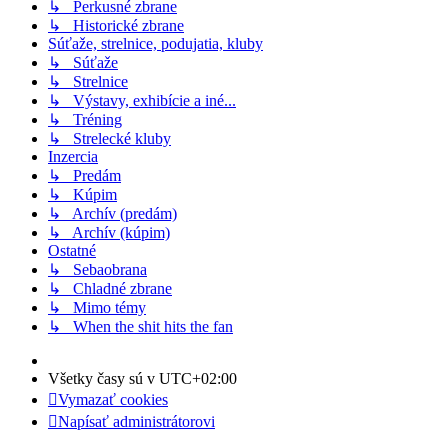
↳ Perkusné zbrane
↳ Historické zbrane
Súťaže, strelnice, podujatia, kluby
↳ Súťaže
↳ Strelnice
↳ Výstavy, exhibície a iné...
↳ Tréning
↳ Strelecké kluby
Inzercia
↳ Predám
↳ Kúpim
↳ Archív (predám)
↳ Archív (kúpim)
Ostatné
↳ Sebaobrana
↳ Chladné zbrane
↳ Mimo témy
↳ When the shit hits the fan
Všetky časy sú v
UTC+02:00
Vymazať cookies
Napísať administrátorovi