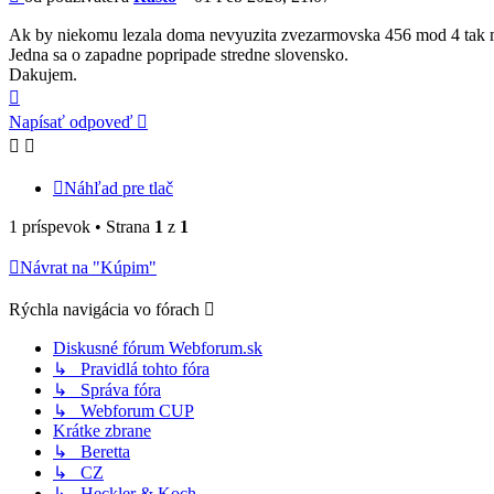
Ak by niekomu lezala doma nevyuzita zvezarmovska 456 mod 4 tak mi
Jedna sa o zapadne popripade stredne slovensko.
Dakujem.
Hore
Napísať odpoveď
Náhľad pre tlač
1 príspevok • Strana
1
z
1
Návrat na "Kúpim"
Rýchla navigácia vo fórach
Diskusné fórum Webforum.sk
↳ Pravidlá tohto fóra
↳ Správa fóra
↳ Webforum CUP
Krátke zbrane
↳ Beretta
↳ CZ
↳ Heckler & Koch