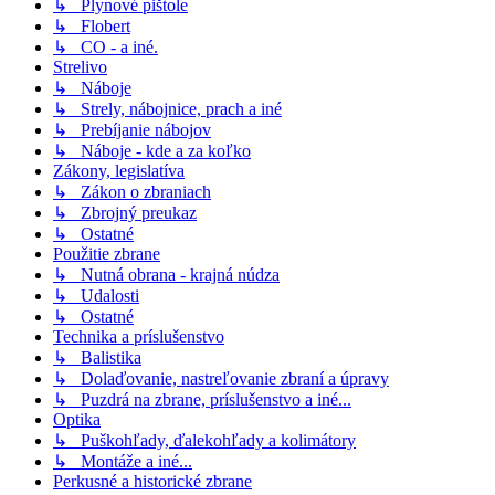
↳ Plynové pištole
↳ Flobert
↳ CO - a iné.
Strelivo
↳ Náboje
↳ Strely, nábojnice, prach a iné
↳ Prebíjanie nábojov
↳ Náboje - kde a za koľko
Zákony, legislatíva
↳ Zákon o zbraniach
↳ Zbrojný preukaz
↳ Ostatné
Použitie zbrane
↳ Nutná obrana - krajná núdza
↳ Udalosti
↳ Ostatné
Technika a príslušenstvo
↳ Balistika
↳ Dolaďovanie, nastreľovanie zbraní a úpravy
↳ Puzdrá na zbrane, príslušenstvo a iné...
Optika
↳ Puškohľady, ďalekohľady a kolimátory
↳ Montáže a iné...
Perkusné a historické zbrane