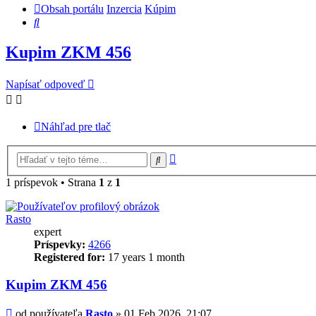
Obsah portálu
Inzercia
Kúpim
Hľadať
Kupim ZKM 456
Napísať odpoveď
Náhľad pre tlač
Rozšírené
Hľadať
vyhľadávanie
1 príspevok • Strana
1
z
1
Rasto
expert
Príspevky:
4266
Registered for:
17 years 1 month
Kupim ZKM 456
Príspevok
od používateľa
Rasto
»
01 Feb 2026, 21:07