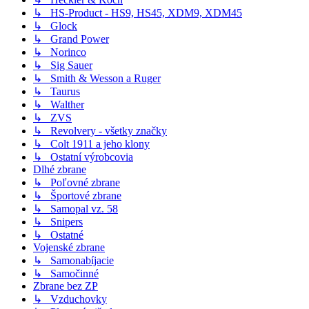
↳ HS-Product - HS9, HS45, XDM9, XDM45
↳ Glock
↳ Grand Power
↳ Norinco
↳ Sig Sauer
↳ Smith & Wesson a Ruger
↳ Taurus
↳ Walther
↳ ZVS
↳ Revolvery - všetky značky
↳ Colt 1911 a jeho klony
↳ Ostatní výrobcovia
Dlhé zbrane
↳ Poľovné zbrane
↳ Športové zbrane
↳ Samopal vz. 58
↳ Snipers
↳ Ostatné
Vojenské zbrane
↳ Samonabíjacie
↳ Samočinné
Zbrane bez ZP
↳ Vzduchovky