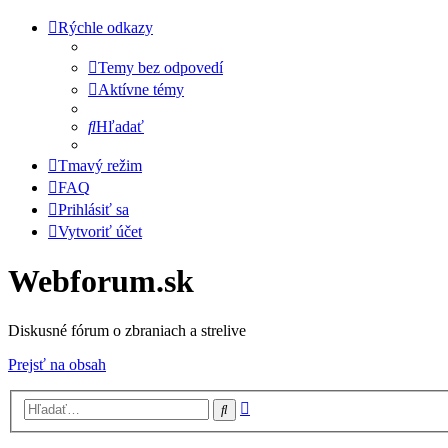
Rýchle odkazy
Temy bez odpovedí
Aktívne témy
Hľadať
Tmavý režim
FAQ
Prihlásiť sa
Vytvoriť účet
Webforum.sk
Diskusné fórum o zbraniach a strelive
Prejsť na obsah
Rozšírené
Hľadať
vyhľadávanie