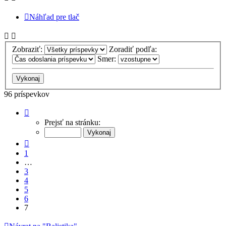
Náhľad pre tlač
Zobraziť:
Zoradiť podľa:
Smer:
96 príspevkov
Strana
7
Prejsť na stránku:
z
7
Predchádzajúci
1
…
3
4
5
6
7