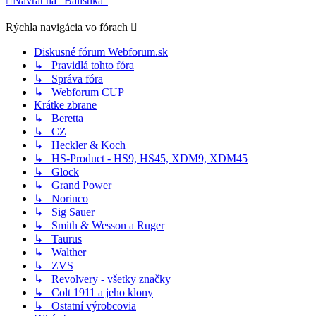
Návrat na "Balistika"
Rýchla navigácia vo fórach
Diskusné fórum Webforum.sk
↳ Pravidlá tohto fóra
↳ Správa fóra
↳ Webforum CUP
Krátke zbrane
↳ Beretta
↳ CZ
↳ Heckler & Koch
↳ HS-Product - HS9, HS45, XDM9, XDM45
↳ Glock
↳ Grand Power
↳ Norinco
↳ Sig Sauer
↳ Smith & Wesson a Ruger
↳ Taurus
↳ Walther
↳ ZVS
↳ Revolvery - všetky značky
↳ Colt 1911 a jeho klony
↳ Ostatní výrobcovia