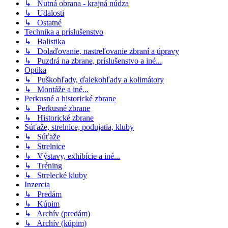
↳ Nutná obrana - krajná núdza
↳ Udalosti
↳ Ostatné
Technika a príslušenstvo
↳ Balistika
↳ Dolaďovanie, nastreľovanie zbraní a úpravy
↳ Puzdrá na zbrane, príslušenstvo a iné...
Optika
↳ Puškohľady, ďalekohľady a kolimátory
↳ Montáže a iné...
Perkusné a historické zbrane
↳ Perkusné zbrane
↳ Historické zbrane
Súťaže, strelnice, podujatia, kluby
↳ Súťaže
↳ Strelnice
↳ Výstavy, exhibície a iné...
↳ Tréning
↳ Strelecké kluby
Inzercia
↳ Predám
↳ Kúpim
↳ Archív (predám)
↳ Archív (kúpim)