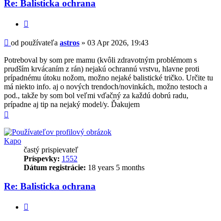
Re: Balisticka ochrana
Citovať
Príspevok
od používateľa
astros
»
03 Apr 2026, 19:43
Potreboval by som pre mamu (kvôli zdravotným problémom s
prudším krvácaním z rán) nejakú ochrannú vrstvu, hlavne proti
prípadnému útoku nožom, možno nejaké balistické tričko. Určite tu
má niekto info. aj o nových trendoch/novinkách, možno testoch a
pod., takže by som bol veľmi vďačný za každú dobrú radu,
prípadne aj tip na nejaký model/y. Ďakujem
Hore
Kapo
častý prispievateľ
Príspevky:
1552
Dátum registrácie:
18 years 5 months
Re: Balisticka ochrana
Citovať