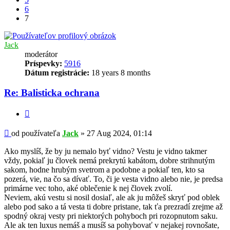
6
7
Jack
moderátor
Príspevky:
5916
Dátum registrácie:
18 years 8 months
Re: Balisticka ochrana
Citovať
Príspevok
od používateľa
Jack
»
27 Aug 2024, 01:14
Ako myslíš, že by ju nemalo byť vidno? Vestu je vidno takmer
vždy, pokiaľ ju človek nemá prekrytú kabátom, dobre strihnutým
sakom, hodne hrubým svetrom a podobne a pokiaľ ten, kto sa
pozerá, vie, na čo sa dívať. To, či je vesta vidno alebo nie, je predsa
primárne vec toho, aké oblečenie k nej človek zvolí.
Neviem, akú vestu si nosil dosiaľ, ale ak ju môžeš skryť pod oblek
alebo pod sako a tá vesta ti dobre pristane, tak ťa prezradí zrejme až
spodný okraj vesty pri niektorých pohyboch pri rozopnutom saku.
Ale ak ten luxus nemáš a musíš sa pohybovať v nejakej rovnošate,