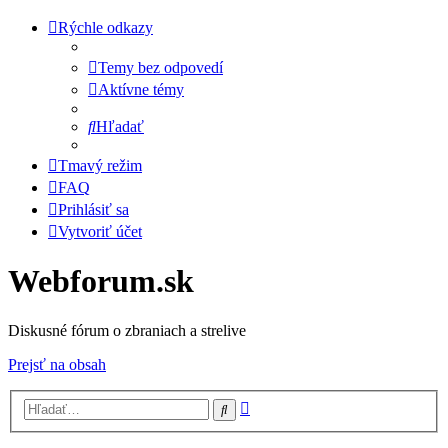
Rýchle odkazy
Temy bez odpovedí
Aktívne témy
Hľadať
Tmavý režim
FAQ
Prihlásiť sa
Vytvoriť účet
Webforum.sk
Diskusné fórum o zbraniach a strelive
Prejsť na obsah
Rozšírené
Hľadať
vyhľadávanie