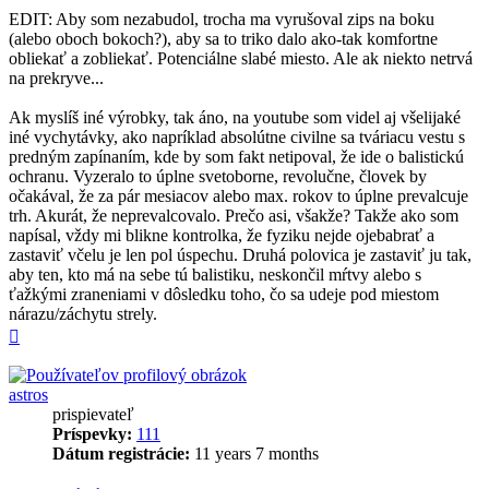
EDIT: Aby som nezabudol, trocha ma vyrušoval zips na boku
(alebo oboch bokoch?), aby sa to triko dalo ako-tak komfortne
obliekať a zobliekať. Potenciálne slabé miesto. Ale ak niekto netrvá
na prekryve...
Ak myslíš iné výrobky, tak áno, na youtube som videl aj všelijaké
iné vychytávky, ako napríklad absolútne civilne sa tváriacu vestu s
predným zapínaním, kde by som fakt netipoval, že ide o balistickú
ochranu. Vyzeralo to úplne svetoborne, revolučne, človek by
očakával, že za pár mesiacov alebo max. rokov to úplne prevalcuje
trh. Akurát, že neprevalcovalo. Prečo asi, všakže? Takže ako som
napísal, vždy mi blikne kontrolka, že fyziku nejde ojebabrať a
zastaviť včelu je len pol úspechu. Druhá polovica je zastaviť ju tak,
aby ten, kto má na sebe tú balistiku, neskončil mŕtvy alebo s
ťažkými zraneniami v dôsledku toho, čo sa udeje pod miestom
nárazu/záchytu strely.
Hore
astros
prispievateľ
Príspevky:
111
Dátum registrácie:
11 years 7 months