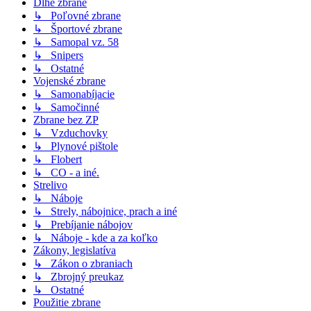
Dlhé zbrane
↳ Poľovné zbrane
↳ Športové zbrane
↳ Samopal vz. 58
↳ Snipers
↳ Ostatné
Vojenské zbrane
↳ Samonabíjacie
↳ Samočinné
Zbrane bez ZP
↳ Vzduchovky
↳ Plynové pištole
↳ Flobert
↳ CO - a iné.
Strelivo
↳ Náboje
↳ Strely, nábojnice, prach a iné
↳ Prebíjanie nábojov
↳ Náboje - kde a za koľko
Zákony, legislatíva
↳ Zákon o zbraniach
↳ Zbrojný preukaz
↳ Ostatné
Použitie zbrane