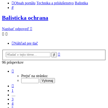
Obsah portálu
Technika a príslušenstvo
Balistika
Hľadať
Balisticka ochrana
Napísať odpoveď
Náhľad pre tlač
Rozšírené
Hľadať
vyhľadávanie
96 príspevkov
Strana
7
Prejsť na stránku:
z
7
Predchádzajúci
1
…
3
4
5