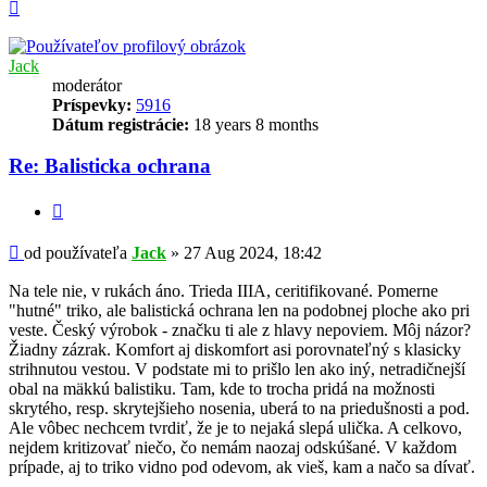
Hore
Jack
moderátor
Príspevky:
5916
Dátum registrácie:
18 years 8 months
Re: Balisticka ochrana
Citovať
Príspevok
od používateľa
Jack
»
27 Aug 2024, 18:42
Na tele nie, v rukách áno. Trieda IIIA, ceritifikované. Pomerne
"hutné" triko, ale balistická ochrana len na podobnej ploche ako pri
veste. Český výrobok - značku ti ale z hlavy nepoviem. Môj názor?
Žiadny zázrak. Komfort aj diskomfort asi porovnateľný s klasicky
strihnutou vestou. V podstate mi to prišlo len ako iný, netradičnejší
obal na mäkkú balistiku. Tam, kde to trocha pridá na možnosti
skrytého, resp. skrytejšieho nosenia, uberá to na priedušnosti a pod.
Ale vôbec nechcem tvrdiť, že je to nejaká slepá ulička. A celkovo,
nejdem kritizovať niečo, čo nemám naozaj odskúšané. V každom
prípade, aj to triko vidno pod odevom, ak vieš, kam a načo sa dívať.