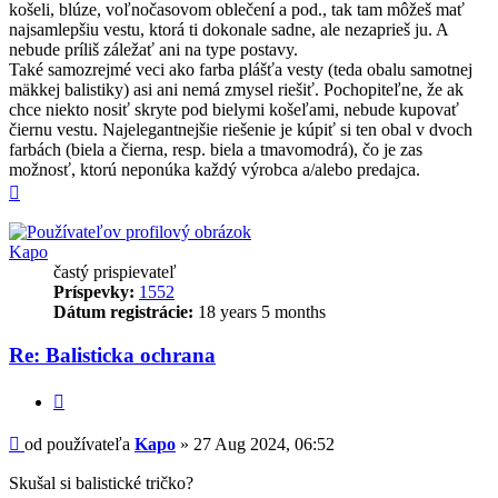
košeli, blúze, voľnočasovom oblečení a pod., tak tam môžeš mať
najsamlepšiu vestu, ktorá ti dokonale sadne, ale nezaprieš ju. A
nebude príliš záležať ani na type postavy.
Také samozrejmé veci ako farba plášťa vesty (teda obalu samotnej
mäkkej balistiky) asi ani nemá zmysel riešiť. Pochopiteľne, že ak
chce niekto nosiť skryte pod bielymi košeľami, nebude kupovať
čiernu vestu. Najelegantnejšie riešenie je kúpiť si ten obal v dvoch
farbách (biela a čierna, resp. biela a tmavomodrá), čo je zas
možnosť, ktorú neponúka každý výrobca a/alebo predajca.
Hore
Kapo
častý prispievateľ
Príspevky:
1552
Dátum registrácie:
18 years 5 months
Re: Balisticka ochrana
Citovať
Príspevok
od používateľa
Kapo
»
27 Aug 2024, 06:52
Skušal si balistické tričko?