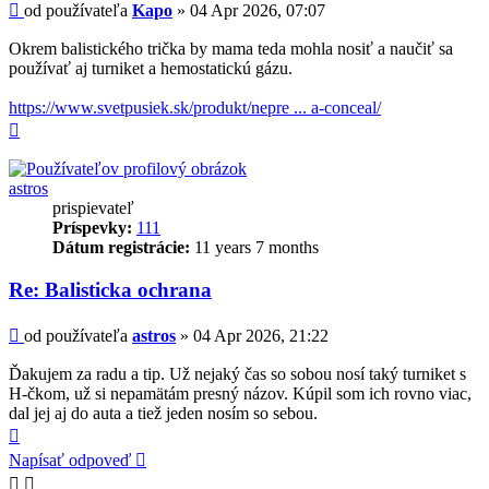
Príspevok
od používateľa
Kapo
»
04 Apr 2026, 07:07
Okrem balistického trička by mama teda mohla nosiť a naučiť sa
používať aj turniket a hemostatickú gázu.
https://www.svetpusiek.sk/produkt/nepre ... a-conceal/
Hore
astros
prispievateľ
Príspevky:
111
Dátum registrácie:
11 years 7 months
Re: Balisticka ochrana
Príspevok
od používateľa
astros
»
04 Apr 2026, 21:22
Ďakujem za radu a tip. Už nejaký čas so sobou nosí taký turniket s
H-čkom, už si nepamätám presný názov. Kúpil som ich rovno viac,
dal jej aj do auta a tiež jeden nosím so sebou.
Hore
Napísať odpoveď