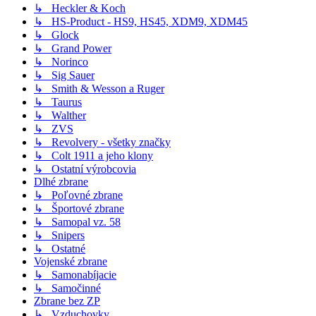
↳ Heckler & Koch
↳ HS-Product - HS9, HS45, XDM9, XDM45
↳ Glock
↳ Grand Power
↳ Norinco
↳ Sig Sauer
↳ Smith & Wesson a Ruger
↳ Taurus
↳ Walther
↳ ZVS
↳ Revolvery - všetky značky
↳ Colt 1911 a jeho klony
↳ Ostatní výrobcovia
Dlhé zbrane
↳ Poľovné zbrane
↳ Športové zbrane
↳ Samopal vz. 58
↳ Snipers
↳ Ostatné
Vojenské zbrane
↳ Samonabíjacie
↳ Samočinné
Zbrane bez ZP
↳ Vzduchovky