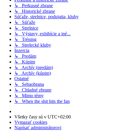
↳ Perkusné zbrane
↳ Historické zbrane
Súťaže, strelnice, podujatia, kluby
↳ Súťaže
↳ Strelnice
↳ Výstavy, exhibície a iné...
↳ Tréning
↳ Strelecké kluby
Inzercia
↳ Predám
↳ Kúpim
↳ Archív (predám)
↳ Archív (kúpim)
Ostatné
↳ Sebaobrana
↳ Chladné zbrane
↳ Mimo témy
↳ When the shit hits the fan
Všetky časy sú v
UTC+02:00
Vymazať cookies
Napísať administrátorovi