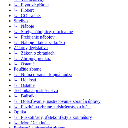
↳ Plynové pištole
↳ Flobert
↳ CO - a iné.
Strelivo
↳ Náboje
↳ Strely, nábojnice, prach a iné
↳ Prebíjanie nábojov
↳ Náboje - kde a za koľko
Zákony, legislatíva
↳ Zákon o zbraniach
↳ Zbrojný preukaz
↳ Ostatné
Použitie zbrane
↳ Nutná obrana - krajná núdza
↳ Udalosti
↳ Ostatné
Technika a príslušenstvo
↳ Balistika
↳ Dolaďovanie, nastreľovanie zbraní a úpravy
↳ Puzdrá na zbrane, príslušenstvo a iné...
Optika
↳ Puškohľady, ďalekohľady a kolimátory
↳ Montáže a iné...
Perkusné a historické zbrane