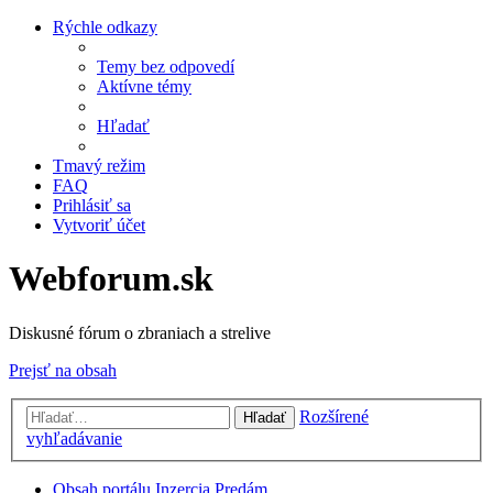
Rýchle odkazy
Temy bez odpovedí
Aktívne témy
Hľadať
Tmavý režim
FAQ
Prihlásiť sa
Vytvoriť účet
Webforum.sk
Diskusné fórum o zbraniach a strelive
Prejsť na obsah
Rozšírené
Hľadať
vyhľadávanie
Obsah portálu
Inzercia
Predám