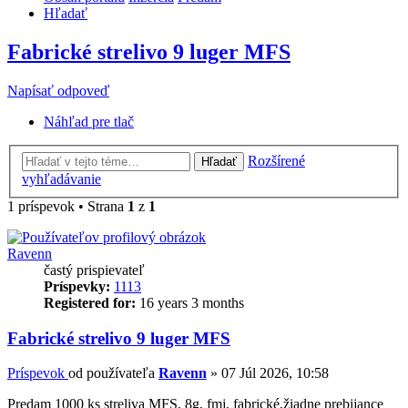
Hľadať
Fabrické strelivo 9 luger MFS
Napísať odpoveď
Náhľad pre tlač
Rozšírené
Hľadať
vyhľadávanie
1 príspevok • Strana
1
z
1
Ravenn
častý prispievateľ
Príspevky:
1113
Registered for:
16 years 3 months
Fabrické strelivo 9 luger MFS
Príspevok
od používateľa
Ravenn
»
07 Júl 2026, 10:58
Predam 1000 ks streliva MFS, 8g, fmj, fabrické,žiadne prebijance