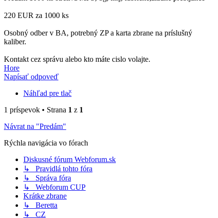
220 EUR za 1000 ks
Osobný odber v BA, potrebný ZP a karta zbrane na príslušný
kaliber.
Kontakt cez správu alebo kto máte cislo volajte.
Hore
Napísať odpoveď
Náhľad pre tlač
1 príspevok • Strana
1
z
1
Návrat na "Predám"
Rýchla navigácia vo fórach
Diskusné fórum Webforum.sk
↳ Pravidlá tohto fóra
↳ Správa fóra
↳ Webforum CUP
Krátke zbrane
↳ Beretta
↳ CZ